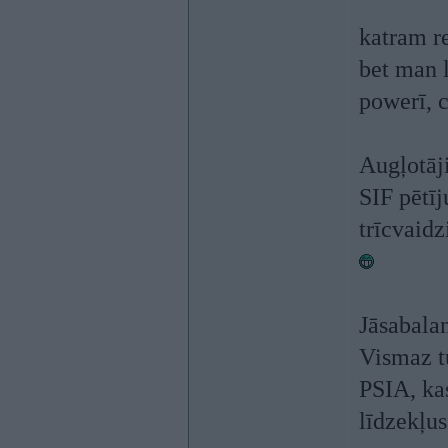
katram r
bet man l
powerī, 
Augļotāji
SIF pētī
trīcvaidz
Jāsabala
Vismaz t
PSIA, ka
līdzekļus