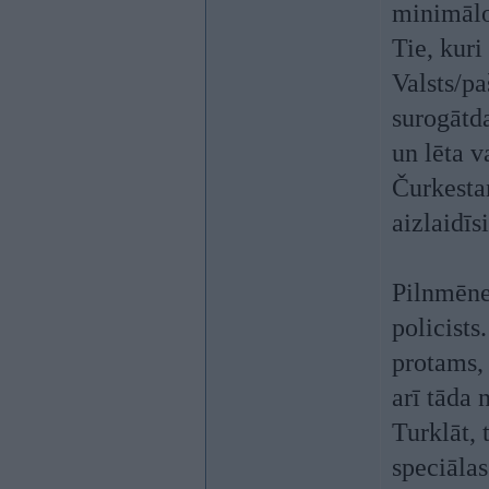
minimālo
Tie, kuri
Valsts/pa
surogātda
un lēta va
Čurkestan
aizlaidīs
Pilnmēnes
policists
protams, 
arī tāda 
Turklāt, 
speciālas