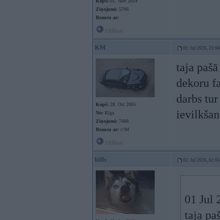
Kopš:
01. Nov 2014
Ziņojumi:
5706
Braucu ar:
Offline
KM
01. Jul 2026, 23:04
taja pašā
dekoru fa
darbs tur
Kopš:
28. Oct 2005
ievilkšan
No:
Rīga
Ziņojumi:
7488
Braucu ar:
///M
Offline
bills
02. Jul 2026, 02:05
01 Jul 
taja pa