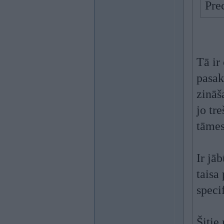
Pre
Tā ir
pasak
zināš
jo tre
tāmes
Ir jā
taisa
speci
Šitie