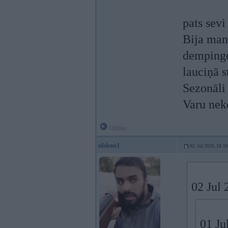
pats sev
Bija man
dempingo
lauciņā s
Sezonāli
Varu neko
Offline
uldens1
02. Jul 2026, 18:19
02 Jul 
01 Ju