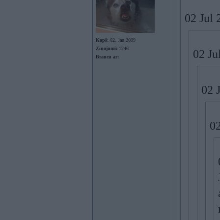
02 Jul 
Kopš:
02. Jan 2009
Ziņojumi:
1246
02 Ju
Braucu ar:
02 
02