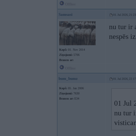
Offline
Samsasi
01. Jul 2026, 21:23
nu tur ir
nespēs iz
Kopš:
01. Nov 2014
Ziņojumi:
5706
Braucu ar:
Offline
bum_bumz
01. Jul 2026, 22:17
Kopš:
05. Jan 2006
Ziņojumi:
7630
Braucu ar:
E34
01 Jul 
nu tur 
vistica