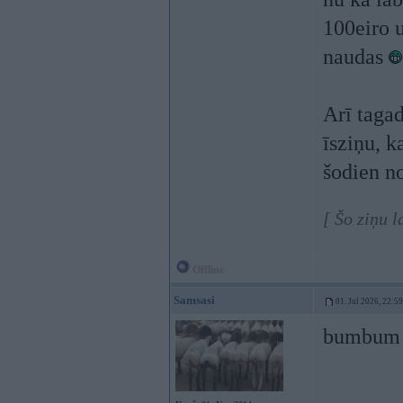
100eiro u
naudas
Arī tagad
īsziņu, k
šodien n
[ Šo ziņu 
Offline
Samsasi
01. Jul 2026, 22:59
bumbum c