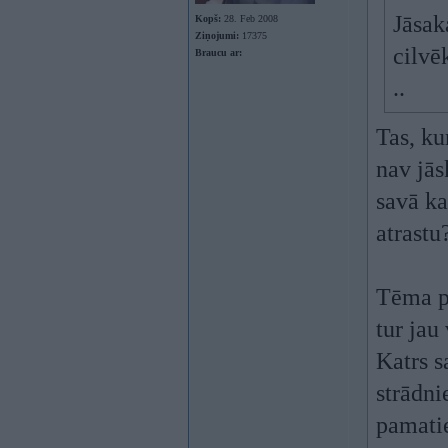
Jāsak
Kopš:
28. Feb 2008
Ziņojumi:
17375
cilvē
Braucu ar:
..
Tas, ku
nav jās
savā ka
atrastu
Tēma pa
tur jau
Katrs s
strādni
pamatie