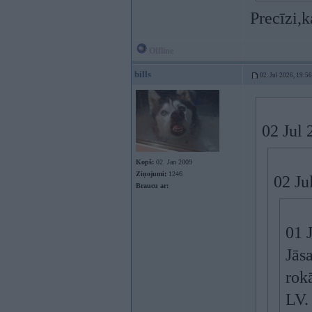
Precīzi,
Offline
bills
02. Jul 2026, 19:56
02 Jul 
Kopš:
02. Jan 2009
Ziņojumi:
1246
02 Ju
Braucu ar:
01 
Jās
rok
LV. 