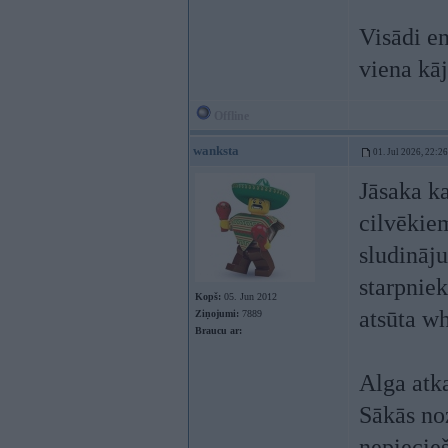
Visādi en
viena kā
Offline
wanksta
01. Jul 2026, 22:26
Jāsaka ka
cilvēkiem
sludināju
starpnie
Kopš:
05. Jun 2012
atsūta wh
Ziņojumi:
7889
Braucu ar:
Alga atk
Sākās noz
nepiecie