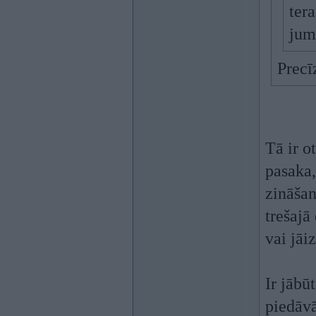
ter
jumt
Precī
Tā ir o
pasaka,
zināšan
trešajā
vai jāi
Ir jābū
piedāvā