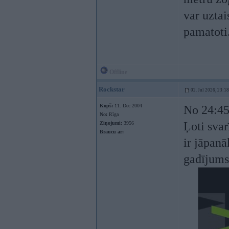
var uztai
pamatoti
Offline
Rockstar
02. Jul 2026, 23:18
Kopš:
11. Dec 2004
No 24:4
No:
Rīga
Ļoti svar
Ziņojumi:
3956
Braucu ar:
ir jāpan
gadījums