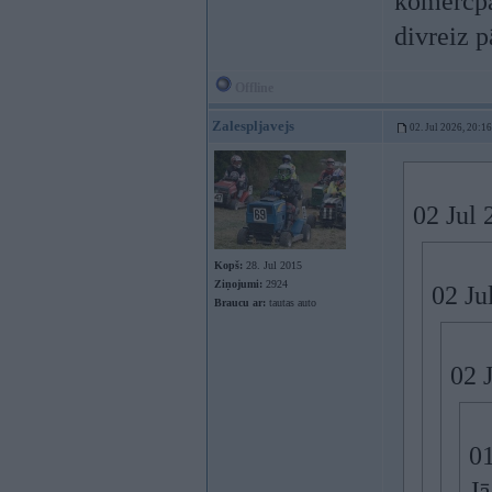
komercpa
divreiz 
Offline
Zalespljavejs
02. Jul 2026, 20:16
02 Jul 
Kopš:
28. Jul 2015
Ziņojumi:
2924
02 Ju
Braucu ar:
tautas auto
02 
01
Jā