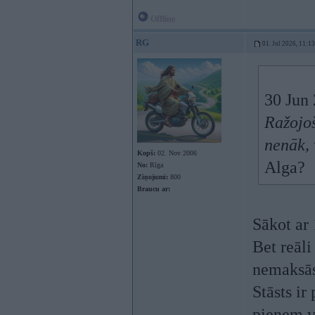
Offline
RG
01. Jul 2026, 11:13
30 Jun
Ražojo
nenāk, 
Kopš:
02. Nov 2006
Alga?
No:
Rīga
Ziņojumi:
800
Braucu ar:
Sākot ar 
Bet reāli
nemaksās
Stāsts ir
pieņem va