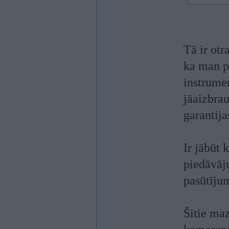
Tā ir otr
ka man pa
instrumen
jāaizbrau
garantija
Ir jābūt 
piedāvāj
pasūtīju
Šitie maz