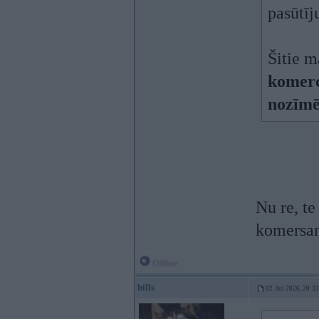
pasūtīj
Šitie m
komerc
nozīmē
Nu re, te
komersan
Offline
bills
02. Jul 2026, 20:33