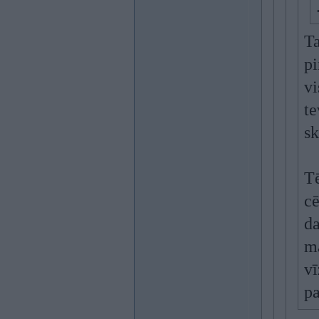
Ta
pi
vi
te
sk
Tē
cē
da
ma
vī
pa