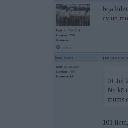
bija līdz
cv un mot
Kopš:
01. Nov 2014
Ziņojumi:
5706
Braucu ar:
Offline
bum_bumz
01. Jul 2026, 09:50
Kopš:
05. Jan 2006
Ziņojumi:
7630
Braucu ar:
E34
01 Jul 
Nu kā t
mums c
101 lieta