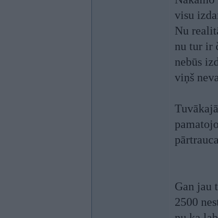
visu izda
Nu realit
nu tur ir
nebūs izd
viņš neva
Tuvākajā
pamatojo
pārtrau
Gan jau t
2500 nest
nu ka lab