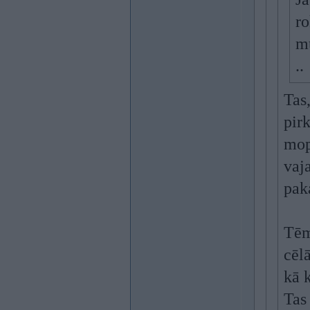
ro
mū
..
Tas
pirk
mop
vaj
pak
Tēm
cēlā
kā 
Tas