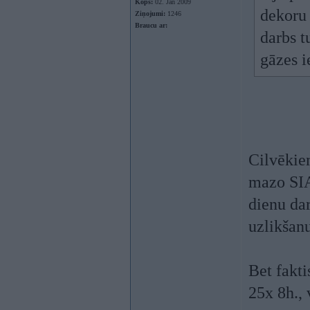
Kopš:
02. Jan 2009
dekoru 
Ziņojumi:
1246
Braucu ar:
darbs t
gāzes i
Cilvēkiem
mazo SIA 
dienu da
uzlikšanu
Bet fakti
25x 8h., 