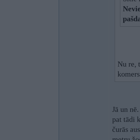
Nevi
pašda
Nu re, 
komersa
Jā un nē
pat tādi 
čurās aus
metru žog