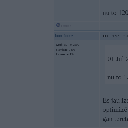
nu to 120
Offline
bum_bumz
01. Jul 2026, 18:34
Kopš:
05. Jan 2006
Ziņojumi:
7630
Braucu ar:
E34
01 Jul 
nu to 1
Es jau iz
optimizē 
gan tērēt