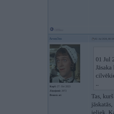
Offline
Arsm3ns
02. Jul 2026, 08:59
01 Jul 
Jāsaka 
cilvēki
..
Kopš:
27. Oct 2023
Ziņojumi:
2072
Tas, kurš
Braucu ar:
jāskatās,
ieliek. K