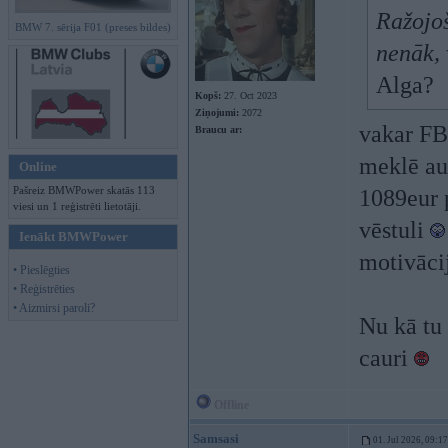
Ražojo
BMW 7. sērija F01 (preses bildes)
nenāk, 
Alga?
Kopš:
27. Oct 2023
Ziņojumi:
2072
vakar FB
Braucu ar:
meklē aut
Online
Pašreiz BMWPower skatās 113
1089eur 
viesi un 1 reģistrēti lietotāji.
vēstuli
Ienākt BMWPower
motivāci
• Pieslēgties
• Reģistrēties
• Aizmirsi paroli?
Nu kā tu
cauri
Offline
Samsasi
01. Jul 2026, 09:17