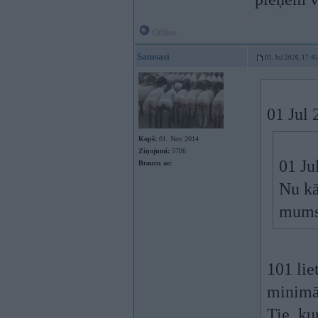
Offline
Samsasi
01. Jul 2026, 17:45
01 Jul 
Kopš:
01. Nov 2014
Ziņojumi:
5706
01 Ju
Braucu ar:
Nu kā
mums
101 lie
minimā
Tie, ku