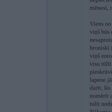
mēnesi, n
Viens no 
viņš būs 
nesaprotu
hroniski 
viņš ento
visu tūlī
pieskrūvē
lapene j
darīt, š
nomērīt u
tulīt nod
Nākamo n