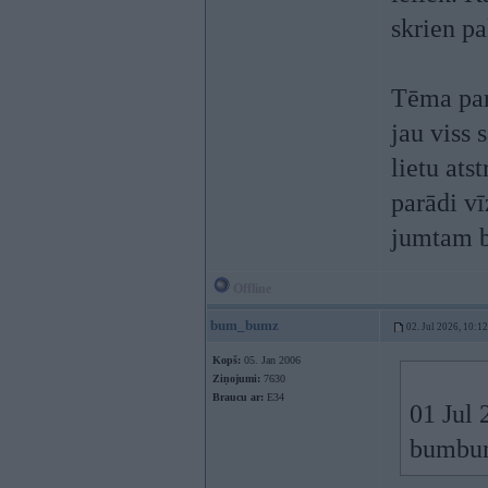
skrien pa
Tēma par
jau viss 
lietu at
parādi vī
jumtam bū
Offline
bum_bumz
02. Jul 2026, 10:12
Kopš:
05. Jan 2006
Ziņojumi:
7630
Braucu ar:
E34
01 Jul 
bumbum