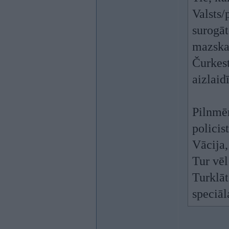
Valsts/
surogāt
mazskai
Čurkest
aizlaid
Pilnmēn
policis
Vācija,
Tur vēl
Turklāt
speciāl