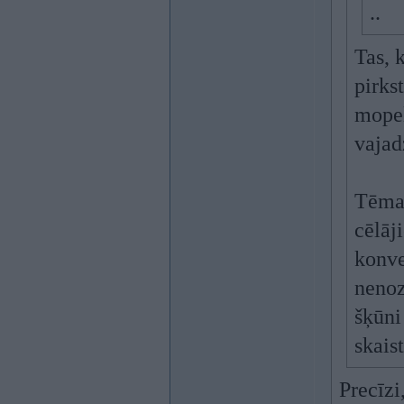
..
Tas, 
pirks
mopel
vajad
Tēma 
cēlāj
konve
nenoz
šķūni
skaist
Precīzi