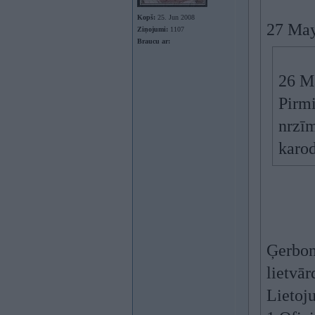
Kopš:
25. Jun 2008
27 May
Ziņojumi:
1107
Braucu ar:
26 M
Pirmi
nrzīm
karod
Ģerboni
lietvā
Lietoj