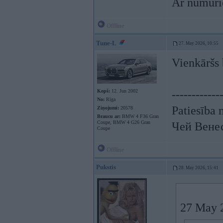
Ar numurie
Offline
Tune-L
27. May 2026, 10:55
Vienkāršs 
Kopš:
12. Jun 2002
------------
No:
Rīga
Patiesība 
Ziņojumi:
20578
Braucu ar:
BMW 4 F36 Gran
Coupe, BMW 4 G26 Gran
Чей Вене
Coupe
Offline
Pukstis
28. May 2026, 15:41
27 May 