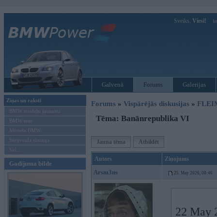
Sveiks,
Viesi!
Ie
Galvenā
Forums
Galerijas
Ziņas un raksti
Forums
»
Vispārējās diskusijas
»
FLEI
BMW modeļu jaunumi
Tēma: Banānrepublika VI
BMW testi
Mēneša BMW
Sērijveida tūnings
Jauna tēma
Atbildēt
Vel...
Autors
Ziņojums
Gadījuma bilde
Arsm3ns
25. May 2026, 08:46
22 May 