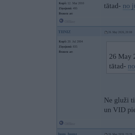
Kopš:
12. Mar 2010
tātad-
no j
Ziņojumi:
495
Braucu ar:
Offline
TIINIZ
26. May 2026, 20:08
Kopš:
20. Jul 2004
Ziņojumi:
835
Braucu ar:
26 May 
tātad-
no
Ne gluži t
un VID pie
Offline
bum_bumz
26. May 2026, 23:29