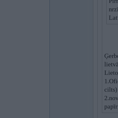
Pir
nrz
Lat
Ģerbo
lietv
Liet
1.Ofi
cilts
2.nov
papīr