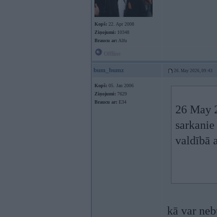
Kopš:
22. Apr 2008
Ziņojumi:
10348
Braucu ar:
Alfu
Offline
bum_bumz
26. May 2026, 09:43
Kopš:
05. Jan 2006
Ziņojumi:
7629
Braucu ar:
E34
26 May 
sarkanie
valdībā a
kā var neb