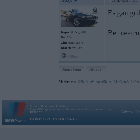
Araajz
28. May 2026, 17:30
Es gan gri
Bet neatr
Kopš:
30. Aug 2008
No:
Rīga
Ziņojumi:
28676
Braucu ar:
E39
Offline
Jauna tēma
Atbildēt
Moderatori:
968-jk
,
AV
,
AiwaShuraLLP
,
GirtzB
,
Lafter
Vortāls BMWPower.lv darbojas
kopš 2002. gada 14. maija. Tas nav auto klubs un nav saistīts ar
Galvena
|
Fo
BMW AG.
Par BMWPower
|
Kontakti
|
Reklāma