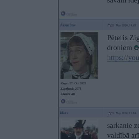
savām id
Offline
Arsm3ns
25. May 2026, 14:03
Pēteris Zi
droniem
https://y
Kopš:
27. Oct 2023
Ziņojumi:
2071
Braucu ar:
Offline
kkas
26. May 2026, 09:04
sarkanie z
valdībā ar