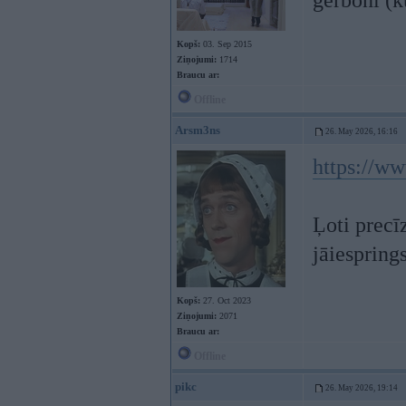
ģērboni (ku
Kopš:
03. Sep 2015
Ziņojumi:
1714
Braucu ar:
Offline
Arsm3ns
26. May 2026, 16:16
https://ww
Ļoti precī
jāiespring
Kopš:
27. Oct 2023
Ziņojumi:
2071
Braucu ar:
Offline
pikc
26. May 2026, 19:14