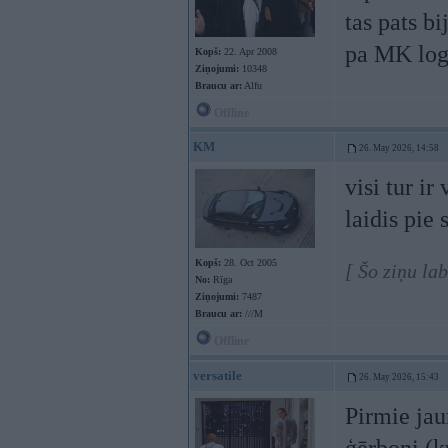
tas pats bi
pa MK log
Kopš:
22. Apr 2008
Ziņojumi:
10348
Braucu ar:
Alfu
Offline
KM
26. May 2026, 14:58
visi tur i
laidis pie 
Kopš:
28. Oct 2005
[ Šo ziņu la
No:
Rīga
Ziņojumi:
7487
Braucu ar:
///M
Offline
versatile
26. May 2026, 15:43
Pirmie jau