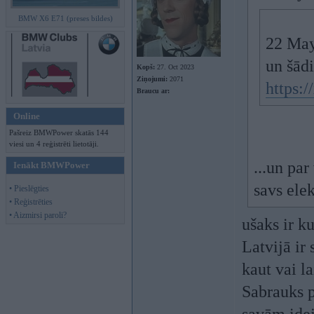
BMW X6 E71 (preses bildes)
22 May
un šādi
Kopš:
27. Oct 2023
Ziņojumi:
2071
https:
Braucu ar:
Online
Pašreiz BMWPower skatās 144
viesi un 4 reģistrēti lietotāji.
...un par
Ienākt BMWPower
savs elek
• Pieslēgties
• Reģistrēties
• Aizmirsi paroli?
ušaks ir ku
Latvijā ir 
kaut vai l
Sabrauks p