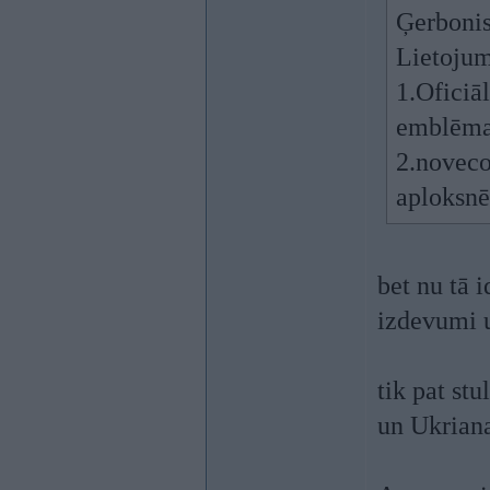
Ģerbonis
Lietojum
1.Oficiāl
emblēma
2.noveco
aploksnē
bet nu tā 
izdevumi 
tik pat stu
un Ukriana