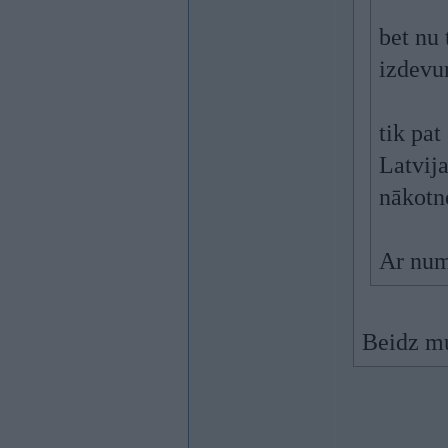
bet nu 
izdevu
tik pat
Latvija
nākotn
Ar num
Beidz mu