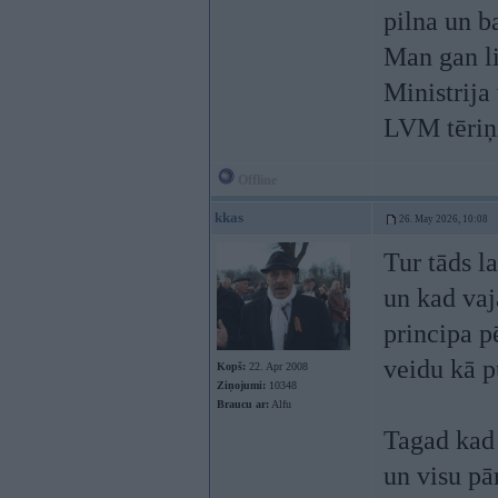
pilna un b
Man gan li
Ministrija 
LVM tēriņi
Offline
kkas
26. May 2026, 10:08
Tur tāds l
un kad vaj
principa p
veidu kā p
Kopš:
22. Apr 2008
Ziņojumi:
10348
Braucu ar:
Alfu
Tagad kad 
un visu pā