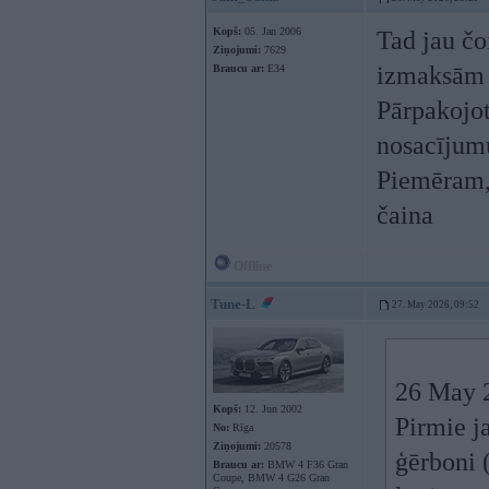
Kopš:
05. Jan 2006
Tad jau čo
Ziņojumi:
7629
izmaksām 2
Braucu ar:
E34
Pārpakojot
nosacījumu
Piemēram, 
čaina
Offline
Tune-L
27. May 2026, 09:52
26 May 
Kopš:
12. Jun 2002
Pirmie j
No:
Rīga
Ziņojumi:
20578
ģērboni (
Braucu ar:
BMW 4 F36 Gran
Coupe, BMW 4 G26 Gran