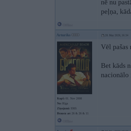
nē nu past
peļņa, kād
Offline
Arturiks
28. May 2026, 16:34
Vēl pašas 
Bet kāds n
nacionālo 
Kopš:
01. Nov 2008
No:
Rīga
Ziņojumi:
9305
Braucu ar:
26 & 26 & 11
Offline