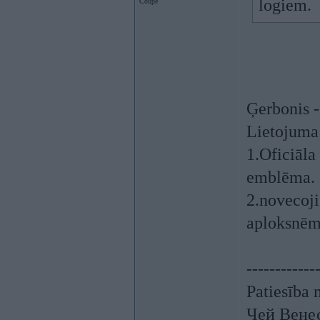
logiem.
Coupe
Ģerbonis -
Lietojuma
1.Oficiāla 
emblēma.
2.novecoji
aploksnēm,
------------
Patiesība 
Чей Вене