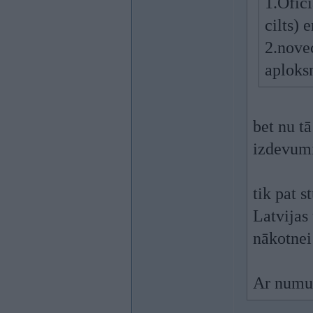
1.Ofici
cilts)
2.novec
aploks
bet nu t
izdevum
tik pat s
Latvijas
nākotnei
Ar numur