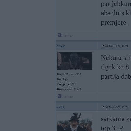
par jebkur
absolūts k
premjere.
Offline
abyss
26. May 2026, 10:21
Nebūtu slik
ilgāk kā 8
Kopš:
26. Jun 2013
partija da
No:
Rīga
Ziņojumi:
8907
Braucu ar:
e39 523
Offline
kkas
26. May 2026, 11:25
sarkanie z
top 3 :P