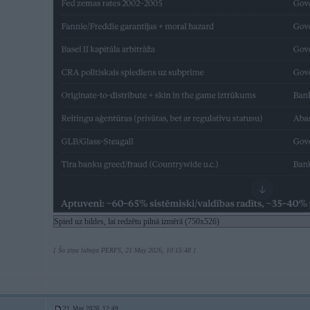
Spied uz bildes, lai redzētu pilnā izmērā (750x526)
[ Šo ziņu laboja PERFS, 21 May 2026, 10:15:48 ]
21. May 2026, 12:49