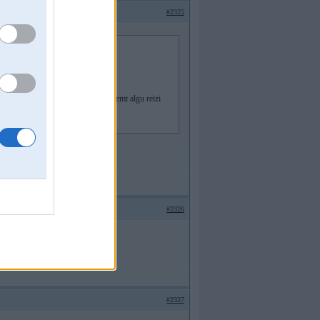
#2325
s, paskairot iemeslu un turpināt saņemt algu reizi
drošības dēļ
#2326
labātu
#2327