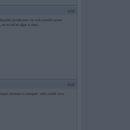
#2329
 deputātu pienākumus var veikt paralēli savam
n tur tad arī algas ir citas).
#2330
i otrpus ekrānam to nenojauš. varēs raudāt visos