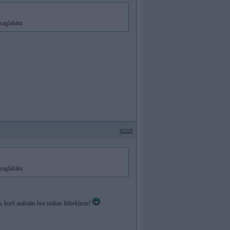
 saglabātu
#2328
 saglabātu
 kurš atalstāts bez iztikas līdzekļiem?