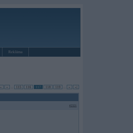
Reklāma
|«
«
...
115
116
117
118
119
...
»
»|
#2321