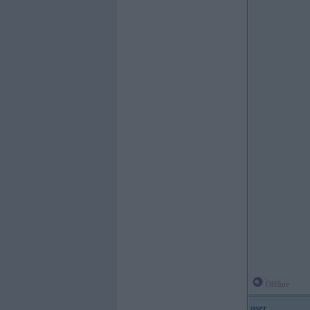
Offline
user