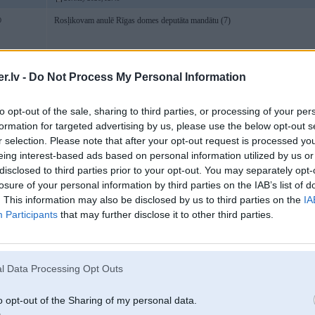
Rosļikovam anulē Rīgas domes deputāta mandātu (7)
0
Nu lohs viņš ir - varēja mierīgi informēt mēru, ka piedalīsies attālināti sēdēs, 
.lv -
Do Not Process My Personal Information
pieslēdzoties video
to opt-out of the sale, sharing to third parties, or processing of your per
formation for targeted advertising by us, please use the below opt-out s
21. May 2026, 13:07
r selection. Please note that after your opt-out request is processed y
eing interest-based ads based on personal information utilized by us or
21 May 2026, 12:49:01
@user
rakstīja:
disclosed to third parties prior to your opt-out. You may separately opt-
Rosļikovam anulē Rīgas domes deputāta mandātu (7)
losure of your personal information by third parties on the IAB’s list of
. This information may also be disclosed by us to third parties on the
IA
Nu lohs viņš ir - varēja mierīgi informēt mēru, ka piedalīsies attālināti sēdē
Participants
that may further disclose it to other third parties.
nedēļā pieslēdzoties video
tur laikam tā, ka no Blr neļauj drošības apsvērumu dēļ, bet ja kkur no ES slēdza
l Data Processing Opt Outs
o opt-out of the Sharing of my personal data.