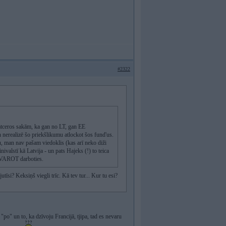
#2322
t atceros sakām, ka gan no LT, gan EE
n nerealizē šo priekšlikumu atlockot šos fund'us.
u, man nav pašam viedoklis (kas arī neko diži
ivalstī kā Latvija - un pats Hajeks (!) to teica
ng VAROT darboties.
tīsi? Keksiņš viegli trīc. Kā tev tur... Kur tu esi?
 "po" un to, ka dzīvoju Francijā, tjipa, tad es nevaru