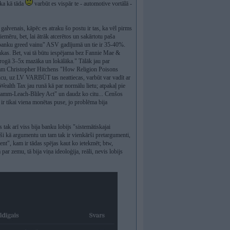
ika kā tāda
varbūt es vispār te - automotive vortālā -
r galvenais, kāpēc es atraku šo postu ir tas, ka vēl pirms
emēru, bet, lai ātrāk atcerētos un sakārtotu paša
"banku greed vainu" ASV gadījumā un tie ir 35-40%.
nkas. Bet, vai tā būtu iespējama bez Fannie Mae &
ērogā 3–5x mazāka un lokālāka." Tālāk jau par
ojam Christopher Hitchens "How Religion Poisons
icu, uz LV VARBŪT tas neattiecas, varbūt var vadīt ar
 Wealth Tax jau runā kā par normālu lietu; atpakaļ pie
ramm-Leach-Bliley Act" un daudz ko citu... Cenšos
i" ir tikai viena monētas puse, jo problēma bija
tak arī viss bija banku lobijs "sistemātiskajai
kuši kā argumentu un tam tak ir vienkārši pretargumenti,
ent", kam ir tādas spējas kaut ko ietekmēt; btw,
r zemu, tā bija viņa ideoloģija, reāli, nevis lobijs