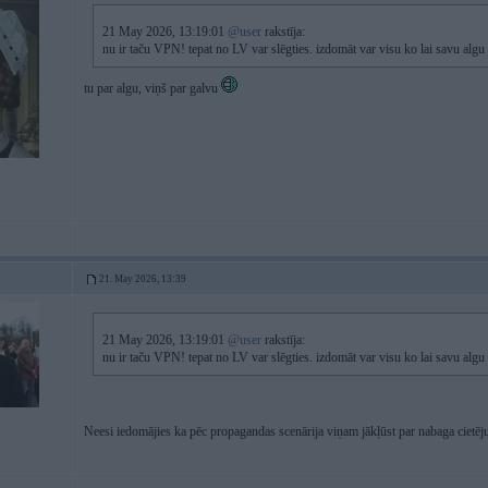
21 May 2026, 13:19:01
@user
rakstīja:
nu ir taču VPN! tepat no LV var slēgties. izdomāt var visu ko lai savu algu
tu par algu, viņš par galvu
21. May 2026, 13:39
21 May 2026, 13:19:01
@user
rakstīja:
nu ir taču VPN! tepat no LV var slēgties. izdomāt var visu ko lai savu algu
Neesi iedomājies ka pēc propagandas scenārija viņam jākļūst par nabaga cietēju,