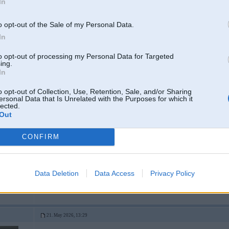
In
21. May 2026, 13:12
o opt-out of the Sale of my Personal Data.
In
21 May 2026, 12:49:01
@user
rakstīja:
Rosļikovam anulē Rīgas domes deputāta mandātu (7)
to opt-out of processing my Personal Data for Targeted
ing.
Nu lohs viņš ir - varēja mierīgi informēt mēru, ka piedalīsies attālināti sēdē
In
nedēļā pieslēdzoties video
o opt-out of Collection, Use, Retention, Sale, and/or Sharing
ersonal Data that Is Unrelated with the Purposes for which it
no baltkrievijas nedrīkst attālināti,pirmās sēdes jau piedalījās,kamēr aizklapēja 
lected.
Out
CONFIRM
21. May 2026, 13:19
nu ir taču VPN! tepat no LV var slēgties. izdomāt var visu ko lai savu algu sag
0
Data Deletion
Data Access
Privacy Policy
21. May 2026, 13:29