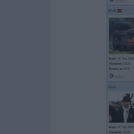
Offline
RVR
Kopš:
18. Sep 2008
Ziņojumi:
23126
Braucu ar:
RVR
Offline
kkas
Kopš:
22. Apr 2008
Ziņojumi:
10348