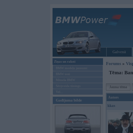
Galvenā
Ziņas un raksti
Forums
»
Vis
BMW modeļu jaunumi
Tēma: Ban
BMW testi
Mēneša BMW
Sērijveida tūnings
Jauna tēma
Vel...
Autors
Gadījuma bilde
kkas