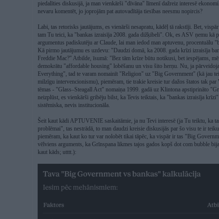
piedalīties diskusijā, ja man vienkārši "dīvāna" līmenī dažreiz interesē ekonom
nevaru komentēt, jo joprojām pat autovadītāja tiesības neesmu nopircis?
Labi, tas retorisks jautājums, es vienārši nesapratu, kādēļ tā rakstīji. Bet, vispā
tam Tu teici, ka "bankas izraisīja 2008. gada dižķibeli". Ok, es ASV ņemu kā pi
argumentus padiskutēju ar Claude, lai man iedod man aptuvenu, procentuālu 
Kā pirmo jautājumu es uzdevu: "Daudzi domā, ka 2008. gada krīzi izraisīja ba
Freddie Mac?" Atbilde, īsumā: "Bez tām krīze būtu notikusi, bet iespējams, m
demokrātu "affordable housing" lobēšanu un visu šito herņu. Nu, ja pārveid
Everything", tad te varam nomainīt "Religion" uz "Big Government" (kā jau te
milzīgu intervencionismu), piemēram, tie trakie kreisie tur dažos štatos tak par
tēmas - "Glass–Steagall Act" nomaiņa 1999. gadā uz Klintona apstiprināto "G
neizplūst, es vienkārši gribēju bilst, ka Tevis teiktais, ka "bankas izraisīja krīz
sistēmiska, nevis institucionāla.
Šeit kaut kādi APTUVENIE saskaitāmie, ja nu Tevi interesē (ja Tu teiktu, ka tas 
problēmai", tas nestrādā, to man daudzi kreisie diskusijās par šo visu te ir tei
piemēram, ka kaut ko tur var nolobēt tikai tāpēc, ka vispār ir tas "Big Governm
vēlviens arguments, ka Grīnspana likmes tajos gados kopš dot com bubble bija pa
kaut kāds; utttt.):