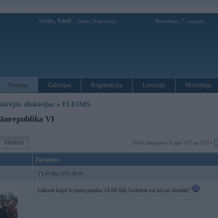
Sveiks,
Viesi!
|
Piektdiena, 7. augusts
Ienākt
Reģistrācija
Forums
Galerijas
Reģistrācija
Lietotāji
Meklētājs
pārējās diskusijas
»
FLEIMS
ānrepublika VI
Atbildēt
2645 ziņojumi • Lapa 117 no 133 •
Ziņojums
20. May 2026, 08:40
Lidostā kopš 6.marta panika 24-00 līdz šodienai vai kā tas domāts?