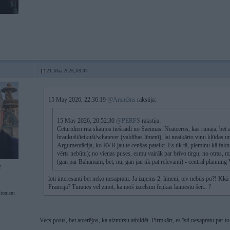
21. May 2026, 08:07
15 May 2026, 22:36:19
@Arsm3ns
rakstīja:
15 May 2026, 20:52:30
@PERFS
rakstīja:
Ceturtdien rītā skatījos tiešraidi no Saeimas. Neatceros, kas runāja, be
braukuši/teikuši/whatever (valdības līmenī), lai neatkārto viņu kļūdas u
Argumentācija, ko RVR jau te cenšas pateikt. Es tik tā, pieminu kā fakt
vērts nebūtu); no vienas puses, esmu vairāk par brīvo tirgu, no otras, min
(gan par Bahamām, bet, nu, gan jau tik pat relevanti) - central planni
2
ļoti interesanti bet neko nesapratu. Ja izņems 2. līmeni, tev nebūs po?! Kkā ju
Francijā? Turaties vēl zinot, ka moš izcelsim feņkas laimestu šeit.. ?
tionism
Vecs posts, bet atcerējos, ka aizmirsu atbildēt. Pirmkārt, es īsti nesapratu par to