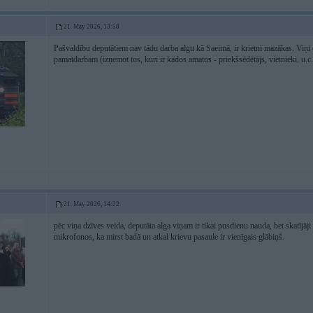
21. May 2026, 13:58
Pašvaldību deputātiem nav tādu darba algu kā Saeimā, ir krietni mazākas. Viņi
pamatdarbam (izņemot tos, kuri ir kādos amatos - priekšsēdētājs, vietnieki, u.c., u
21. May 2026, 14:22
pēc viņa dzīves veida, deputāta alga viņam ir tikai pusdienu nauda, bet skatījāj
mikrofonos, ka mirst badā un atkal krievu pasaule ir vienīgais glābiņš.