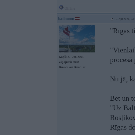
Offline
badmoon
15. Apr 2026, 23
"Rīgas t
"Vienlai
Kopš:
27. Jun 2005
procesā 
Ziņojumi:
8908
Braucu ar:
Braucu ar
Nu jā, k
Bet un t
"Uz Balt
Rosļikov
Rīgas do