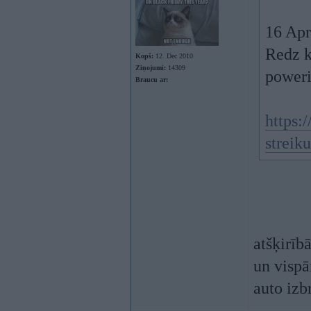
16 Apr
Redz k
Kopš:
12. Dec 2010
Ziņojumi:
14309
poweri
Braucu ar:
https:/
streik
atšķirīb
un vispā
auto izb