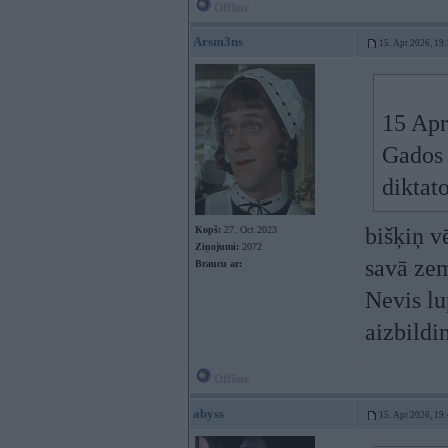
Offline
Arsm3ns
15. Apr 2026, 19
15 Apr
Gados 
diktat
bišķiņ v
Kopš:
27. Oct 2023
Ziņojumi:
2072
savā z
Braucu ar:
Nevis lu
aizbildi
Offline
abyss
15. Apr 2026, 19