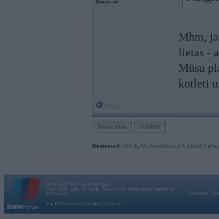
Braucu ar:
Mhm, jau
lietas - 
Mūsu pla
kotleti u
Offline
Jauna tēma
Atbildēt
Moderatori:
968-jk
,
AV
,
AiwaShuraLLP
,
GirtzB
,
Lafter
Vortāls BMWPower.lv darbojas
kopš 2002. gada 14. maija. Tas nav auto klubs un nav saistīts ar
Galvena
|
Fo
BMW AG.
Par BMWPower
|
Kontakti
|
Reklāma