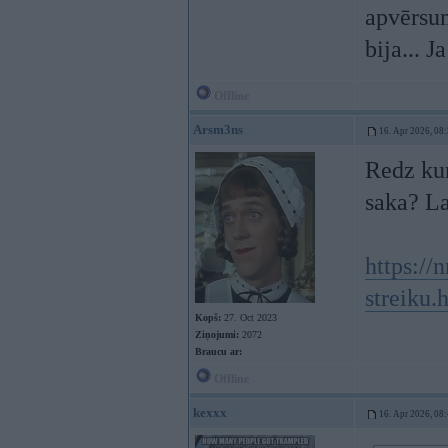
apvērsu
bija... J
Offline
Arsm3ns
16. Apr 2026, 08
Redz kur
saka? La
https://
streiku.
Kopš:
27. Oct 2023
Ziņojumi:
2072
Braucu ar:
Offline
kexxx
16. Apr 2026, 08