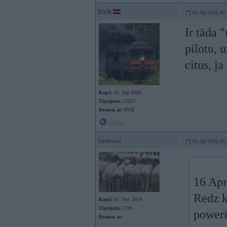
RVR
16. Apr 2026, 09
Ir tāda 
pilotu, u
citus, ja
Kopš:
18. Sep 2008
Ziņojumi:
23127
Braucu ar:
RVR
Offline
Samsasi
16. Apr 2026, 09
16 Apr
Redz k
Kopš:
01. Nov 2014
Ziņojumi:
5706
poweri
Braucu ar: