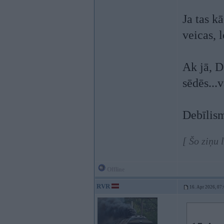
Ja tas k
veicas, 
Ak jā, D
sēdēs...
Debīlism
[ Šo ziņu
Offline
RVR
16. Apr 2026, 07