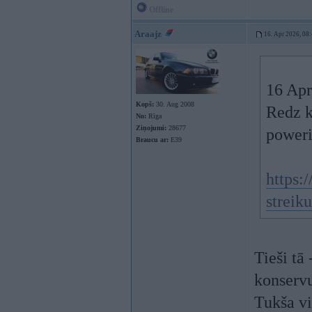
Offline
Araajz
16. Apr 2026, 08
16 Apr
Kopš:
30. Aug 2008
Redz k
No:
Rīga
Ziņojumi:
28677
poweri
Braucu ar:
E39
https:/
streik
Tieši tā
konservu
Tukša vi