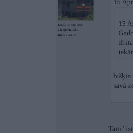
15 Apr
15 A
Kopš:
18. Sep 2008
Ziņojumi:
23127
Gado
Braucu ar:
RVR
dikta
iekā
bišķiņ
savā 
Tam "īst