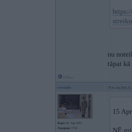
https:/
streik
nu noteik
tāpat kā 
Offline
versatile
16. Apr 2026, 11
15 Apr
Kopš:
03. Sep 2015
Ziņojumi:
1714
NĒ,gri