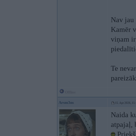
Nav jau 
Kamēr vi
viņam ir
piedalīti
Te nevar
pareizāk.
Offline
Arsm3ns
15. Apr 2026, 15
Naida ku
atpajaļ, 
Priekš