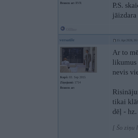
Braucu ar:
RVR
P.S. ska
jāizdara
Offline
versatile
15. Apr 2026, 16
Ar to mē
likumus 
nevis vi
Kopš:
03. Sep 2015
Ziņojumi:
1714
Braucu ar:
Risināju
tikai kl
dēļ - hz.
[ Šo ziņu 