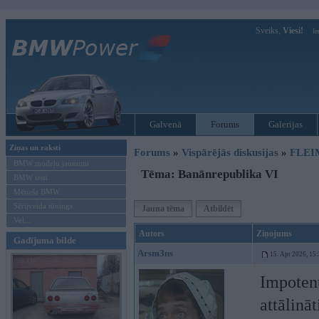
Sveiks,
Viesi!
Ie
Galvenā
Forums
Galerijas
Ziņas un raksti
Forums
»
Vispārējās diskusijas
»
FLEI
BMW modeļu jaunumi
Tēma: Banānrepublika VI
BMW testi
Mēneša BMW
Sērijveida tūnings
Jauna tēma
Atbildēt
Vel...
Autors
Ziņojums
Gadījuma bilde
Arsm3ns
15. Apr 2026, 15
Impoten
attālinā