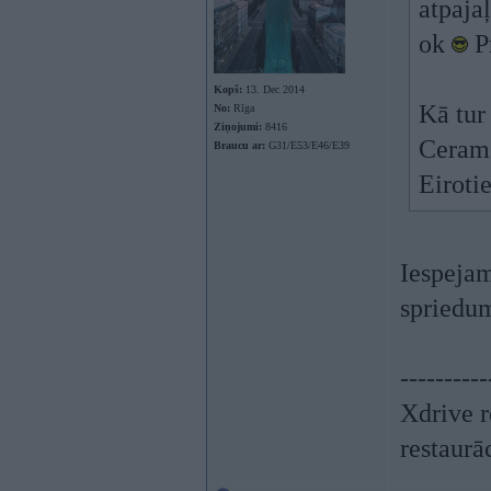
atpajaļ
ok
Pr
Kopš:
13. Dec 2014
Kā tur
No:
Rīga
Ziņojumi:
8416
Cerams
Braucu ar:
G31/E53/E46/E39
Eiroti
Iespejam
spriedum
----------
Xdrive r
restaurā