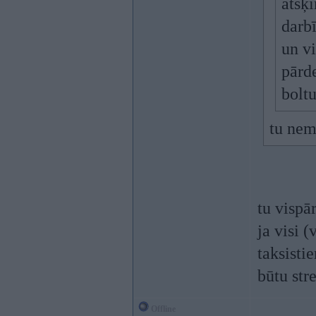
atšķi
darb
un vi
pārde
bolt
tu nema
tu vispā
ja visi 
taksisti
būtu str
Offline