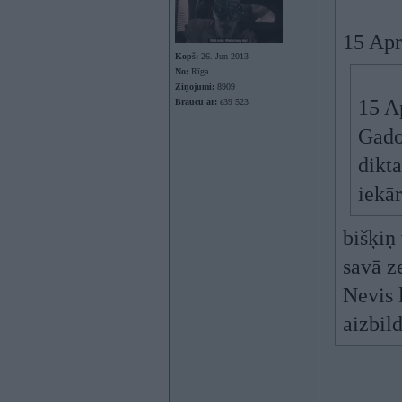
15 Apr
Kopš:
26. Jun 2013
No:
Rīga
Ziņojumi:
8909
15 A
Braucu ar:
e39 523
Gado
dikta
iekā
bišķiņ
savā 
Nevis 
aizbil