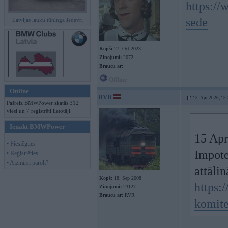
https://
sede
Latvijas lauku tūninga šedevri
Kopš:
27. Oct 2023
Ziņojumi:
2072
Braucu ar:
Offline
Online
RVR
15. Apr 2026, 15
Pašreiz BMWPower skatās 312
viesi un 7 reģistrēti lietotāji.
Ienākt BMWPower
15 Apr
• Pieslēgties
Impote
• Reģistrēties
• Aizmirsi paroli?
attālin
Kopš:
18. Sep 2008
https:
Ziņojumi:
23127
Braucu ar:
RVR
komite