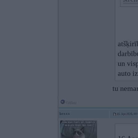
atšķir
darbīb
un vis
auto i
tu nemanī
Offline
kexxx
16. Apr 2026, 09