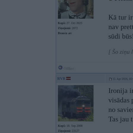
Kā tur i
Kopš:
27. Oct 2023
nav pret
Ziņojumi:
2072
Braucu ar:
sūdi būs
[ Šo ziņu
Offline
RVR
15. Apr 2026, 16
Ironija i
visādas 
no savi
Tas jau t
Kopš:
18. Sep 2008
Ziņojumi:
23127