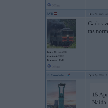
Offline
RVR
15. Apr 2026, 16
Gados ve
tas norm
Kopš:
18. Sep 2008
Ziņojumi:
23127
Braucu ar:
RVR
Offline
RSAWorkshop
15. Apr 2026, 17
15 Apr
Naida 