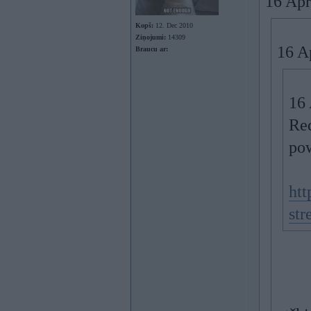
16 Apr
Kopš:
12. Dec 2010
Ziņojumi:
14309
16 A
Braucu ar:
16 
Red
pow
htt
str