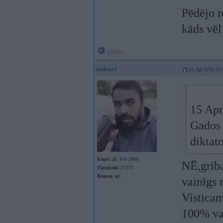
Pēdējo r
kāds vēl
Offline
uldens1
15. Apr 2026, 22
15 Apr
Gados 
diktat
Kopš:
28. Feb 2008
NĒ,griba
Ziņojumi:
17375
Braucu ar:
vainīgs 
Visticam
100% vai