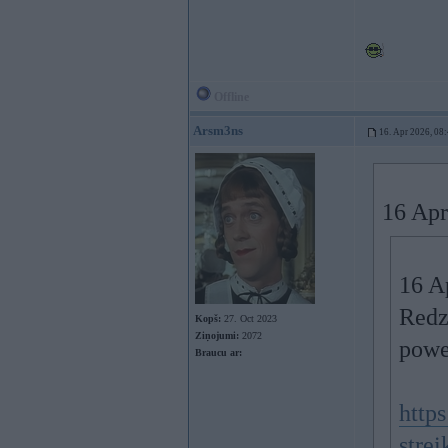
Offline
Arsm3ns
16. Apr 2026, 08
16 Apr
16 A
Redz 
Kopš:
27. Oct 2023
Ziņojumi:
2072
power
Braucu ar:
https
stre