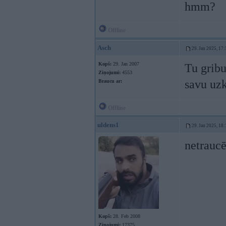
hmm?
Offline
Asch
29. Jan 2025, 17:
Kopš:
29. Jan 2007
Tu gribu
Ziņojumi:
4553
savu uzk
Braucu ar:
Offline
uldens1
29. Jan 2025, 18:
netraucē
Kopš:
28. Feb 2008
Ziņojumi:
17375