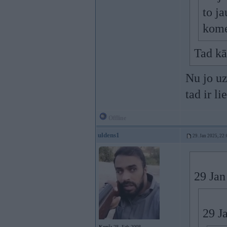
to ja
kom
Tad kā
Nu jo uz
tad ir l
Offline
uldens1
29. Jan 2025, 22:
29 Jan
29 J
Kopš:
28. Feb 2008