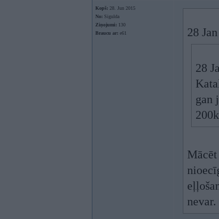
Kopš:
28. Jun 2015
No:
Sigulda
Ziņojumi:
130
28 Jan
Braucu ar:
e61
28 J
Kata
gan 
200k
Mācēt 
nioecī
eļļoša
nevar.