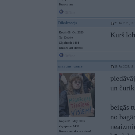
Braucu ar:
Offline
DiksIrseejs
29. Jan 2025, 18:
Kopš:
08. Oct 2020
Kurš lo
No:
Dobele
Ziņojumi:
1484
Braucu ar:
Hibrīdu
Offline
martins_usars
29. Jan 2025, 18:
piedāvāj
un čurik
beigās t
no bagān
Kopš:
01. May 2023
neaizmir
Ziņojumi:
1498
Braucu ar:
skatuve viens!