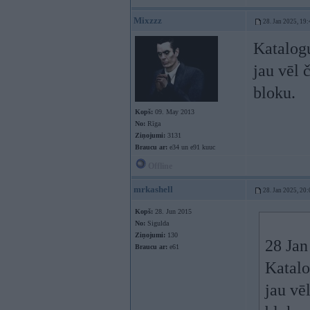
Mixzzz
28. Jan 2025, 19:
Katalogu
jau vēl 
bloku.
Kopš:
09. May 2013
No:
Rīga
Ziņojumi:
3131
Braucu ar:
e34 un e91 kuuc
Offline
mrkashell
28. Jan 2025, 20:
Kopš:
28. Jun 2015
No:
Sigulda
Ziņojumi:
130
28 Jan
Braucu ar:
e61
Katalo
jau vē