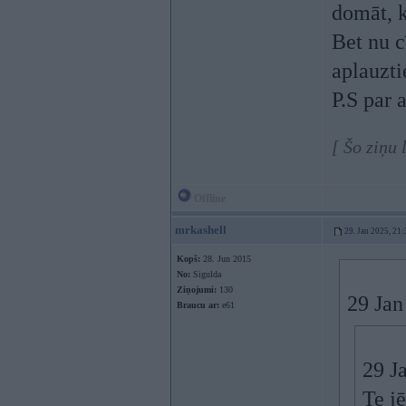
domāt, k
Bet nu c
aplauzti
P.S par 
[ Šo ziņu
Offline
mrkashell
29. Jan 2025, 21:
Kopš:
28. Jun 2015
No:
Sigulda
Ziņojumi:
130
29 Jan
Braucu ar:
e61
29 J
Te jē