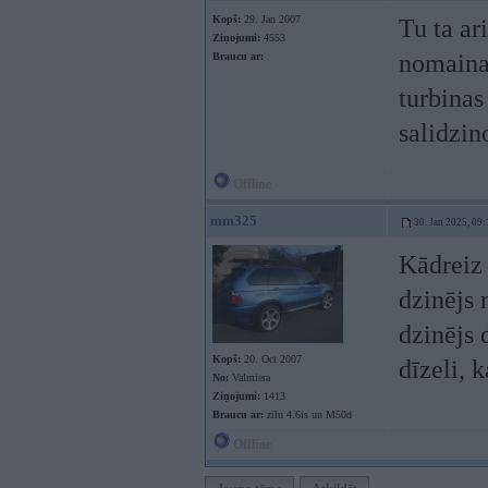
Kopš:
29. Jan 2007
Tu ta ar
Ziņojumi:
4553
nomainas
Braucu ar:
turbinas
salidzin
Offline
mm325
30. Jan 2025, 09:
Kādreiz 
dzinējs 
dzinējs 
Kopš:
20. Oct 2007
dīzeli, 
No:
Valmiera
Ziņojumi:
1413
Braucu ar:
zilu 4.6is un M50d
Offline