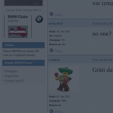
var izm
Latvijas lauku tūninga šedevri
Offline
mrkashell
28. Jan 2025, 18:
Kopš:
28. Jun 2015
no one?
No:
Sigulda
Ziņojumi:
130
Braucu ar:
e61
Online
Pašreiz BMWPower skatās 208
Offline
viesi un 3 reģistrēti lietotāji.
wanksta
28. Jan 2025, 18:
Ienākt BMWPower
Grūti da
• Pieslēgties
• Reģistrēties
• Aizmirsi paroli?
Kopš:
05. Jun 2012
Ziņojumi:
7889
Braucu ar:
Offline