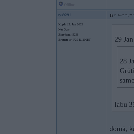
Offline
sys9291
29. Jan 2025, 21:
Kopš:
13. Jun 2003
No:
Ogre
Ziņojumi:
5238
29 Jan
Braucu ar:
F20 R1200RT
28 J
Grūt
same
labu 3
domā, ka