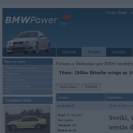
Sveiks,
Viesi!
Ie
Galvenā
Forums
Galerijas
Ziņas un raksti
Forums
»
Diskusijas par BMW modeļi
BMW modeļu jaunumi
Tēma: 200kw Biturbo setups uz 
BMW testi
Mēneša BMW
Sērijveida tūnings
Jauna tēma
Atbildēt
Vel...
Autors
Ziņojums
Gadījuma bilde
mrkashell
28. Jan 2025, 11:
Kopš:
28. Jun 2015
Sveiki, 
No:
Sigulda
iemtās d
Ziņojumi:
130
Braucu ar:
e61