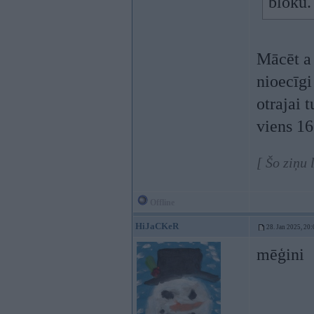
bloku.
Mācēt a 
nioecīgi
otrajai 
viens 16
[ Šo ziņu
Offline
HiJaCKeR
28. Jan 2025, 20:
mēģini