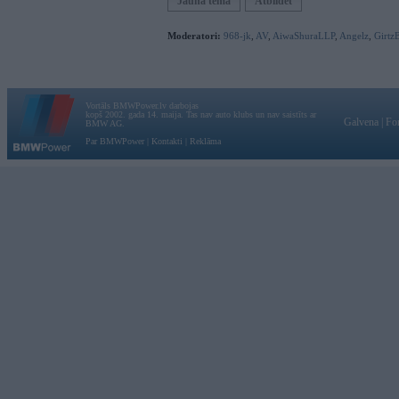
Jauna tēma
Atbildēt
Moderatori:
968-jk
,
AV
,
AiwaShuraLLP
,
Angelz
,
Girtz
Vortāls BMWPower.lv darbojas
kopš 2002. gada 14. maija. Tas nav auto klubs un nav saistīts ar
Galvena
|
Fo
BMW AG.
Par BMWPower
|
Kontakti
|
Reklāma