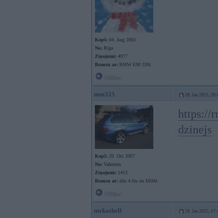
Kopš:
04. Aug 2003
No:
Rīga
Ziņojumi:
4977
Braucu ar:
BMW E90 330i
Offline
mm325
28. Jan 2025, 20:
https://
dzinejs
Kopš:
20. Oct 2007
No:
Valmiera
Ziņojumi:
1413
Braucu ar:
zilu 4.6is un M50d
Offline
mrkashell
29. Jan 2025, 17: