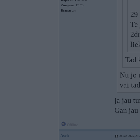
Ziņojumi:
17375
Braucu ar:
29
Te 
2dr
li
Tad 
Nu jo 
vai ta
ja jau tu
Gan jau 
Offline
Asch
29. Jan 2025, 23: