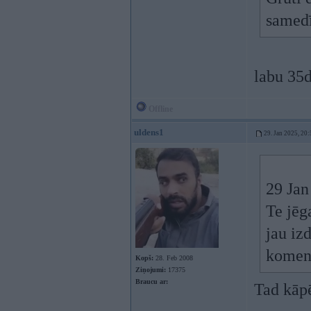
samed
labu 35d
Offline
uldens1
29. Jan 2025, 20:
29 Jan
Te jēga
jau iz
komen
Kopš:
28. Feb 2008
Ziņojumi:
17375
Braucu ar:
Tad kāpē