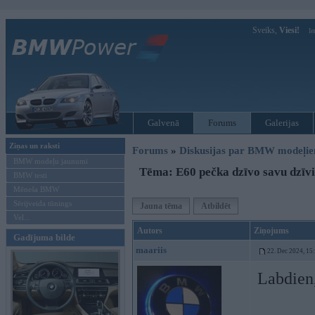
Sveiks,
Viesi!
Ie
Galvenā
Forums
Galerijas
Ziņas un raksti
Forums
»
Diskusijas par BMW modeļi
BMW modeļu jaunumi
Tēma: E60 pečka dzīvo savu dzīvi
BMW testi
Mēneša BMW
Sērijveida tūnings
Jauna tēma
Atbildēt
Vel...
Autors
Ziņojums
Gadījuma bilde
maariis
22. Dec 2024, 15
Labdien