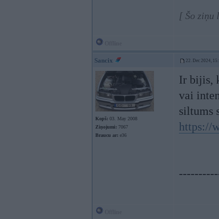
[ Šo ziņu
Offline
Sancix
22. Dec 2024, 15
Ir bijis
vai inte
siltums s
Kopš:
03. May 2008
https:/
Ziņojumi:
7067
Braucu ar:
e36
----------
Offline