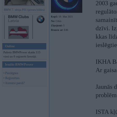
2003 gad
BMW 7. sērija F01 (preses bildes)
regulāto
Kopš:
19. Mar 2021
samainīt
No:
Cēsis
Ziņojumi:
5
dzīvi. I
Braucu ar:
E46
kkas lī
ieslēgtie
Online
Pašreiz BMWPower skatās 115
viesi un 0 reģistrēti lietotāji.
IKHA Bas
Ienākt BMWPower
Ar gaisa
• Pieslēgties
• Reģistrēties
• Aizmirsi paroli?
Jaunās d
problēmu
ISTA kļ