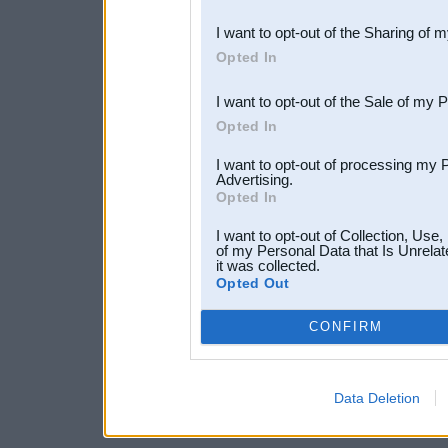
also be disclosed by us to 
I want to opt-out of the Sharing of 
Downstream Participants
th
Opted In
third parties.
I want to opt-out of the Sale of my 
Opted In
I want to opt-out of processing my 
Advertising.
Opted In
I want to opt-out of Collection, Use
of my Personal Data that Is Unrelat
it was collected.
Opted Out
CONFIRM
Data Deletion