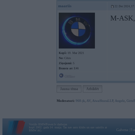
maariis
22. Dec 2024, 17
M-ASK, a
Kopš:
19. Mar 2021
No:
Cēsis
Ziņojumi:
5
Braucu ar:
E46
Offline
Jauna tēma
Atbildēt
Moderatori:
968-jk
,
AV
,
AiwaShuraLLP
,
Angelz
,
Girtz
Vortāls BMWPower.lv darbojas
kopš 2002. gada 14. maija. Tas nav auto klubs un nav saistīts ar
Galvena
|
Fo
BMW AG.