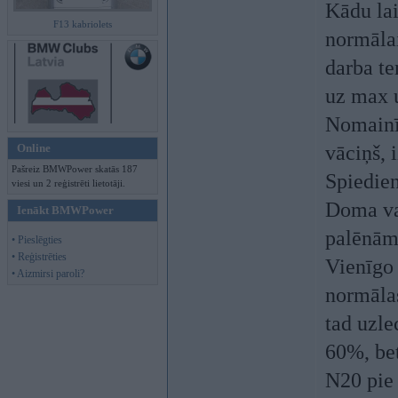
Kādu lai
F13 kabriolets
normālai
darba te
uz max u
Nomainīt
Online
vāciņš, 
Pašreiz BMWPower skatās 187
Spiedien
viesi un 2 reģistrēti lietotāji.
Doma var
Ienākt BMWPower
palēnām 
• Pieslēgties
• Reģistrēties
Vienīgo 
• Aizmirsi paroli?
normālas
tad uzle
60%, bet
N20 pie 