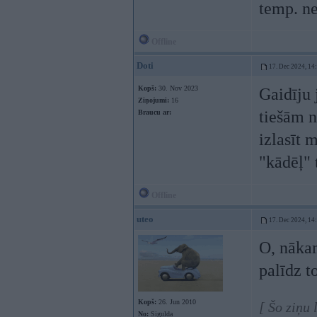
temp. ne
Offline
Doti
17. Dec 2024, 14
Kopš:
30. Nov 2023
Gaidīju 
Ziņojumi:
16
tiešām n
Braucu ar:
izlasīt 
"kādēļ" 
Offline
uteo
17. Dec 2024, 14
O, nākam
palīdz 
Kopš:
26. Jun 2010
[ Šo ziņu
No:
Sigulda