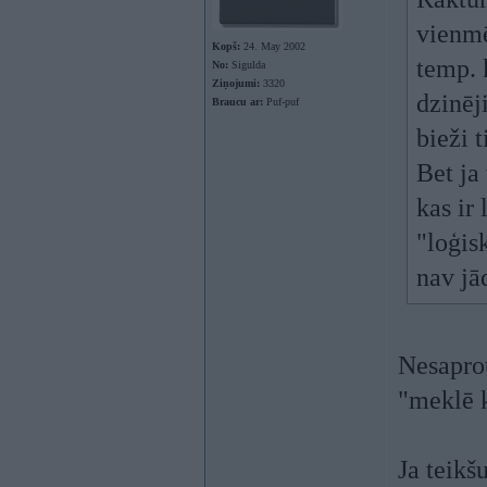
vienmē
Kopš:
24. May 2002
temp. k
No:
Sigulda
Ziņojumi:
3320
dzinēj
Braucu ar:
Puf-puf
bieži t
Bet ja
kas ir 
"loģis
nav jā
Nesaprot
"meklē k
Ja teikš