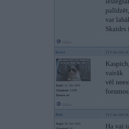
ieslēgša
palīdzēt
var labā
Skaidrs 
Offline
kexxx
17. Dec 2024, 18
Kaspich,
vairāk
vēl nees
Kopš:
12. Dec 2010
forumos
Ziņojumi:
14308
Braucu ar:
Offline
Doti
17. Dec 2024, 18
Kopš:
30. Nov 2023
Ha vai t
Ziņojumi:
16