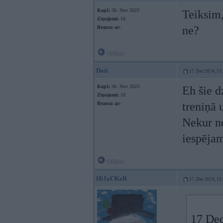
Kopš:
30. Nov 2023
Teiksim,
Ziņojumi:
16
ne?
Braucu ar:
Offline
Doti
17. Dec 2024, 15
Kopš:
30. Nov 2023
Eh šie d
Ziņojumi:
16
treniņā 
Braucu ar:
Nekur ne
iespējam
Offline
HiJaCKeR
17. Dec 2024, 15
17 Dec