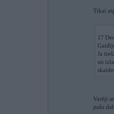
Tikai at
17 Dec
Gaidīju
Ja tie
un izl
skaidr
Varēji at
pašu dab