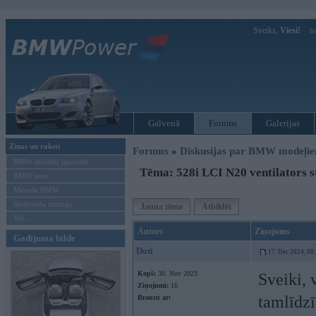
Sveiks,
Viesi!
Ie
Galvenā
Forums
Galerijas
Ziņas un raksti
Forums
»
Diskusijas par BMW modeļi
BMW modeļu jaunumi
Tēma: 528i LCI N20 ventilators 
BMW testi
Mēneša BMW
Sērijveida tūnings
Jauna tēma
Atbildēt
Vel...
Autors
Ziņojums
Gadījuma bilde
Doti
17. Dec 2024, 08
Kopš:
30. Nov 2023
Sveiki, 
Ziņojumi:
16
tamlīdzī
Braucu ar: