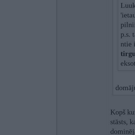
Luuk
'ieta
pilni
p.s. 
ntie 
tirg
ekso
domāju 
Kopš kur
stāsts, 
dominēja