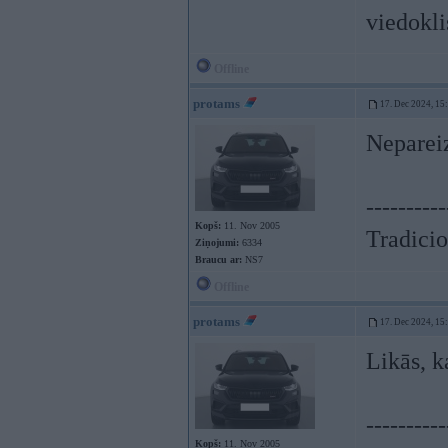
viedokli
Offline
protams
17. Dec 2024, 15
Nepareiz
----------
Kopš:
11. Nov 2005
Tradicio
Ziņojumi:
6334
Braucu ar:
NS7
Offline
protams
17. Dec 2024, 15
Likās, k
----------
Kopš:
11. Nov 2005