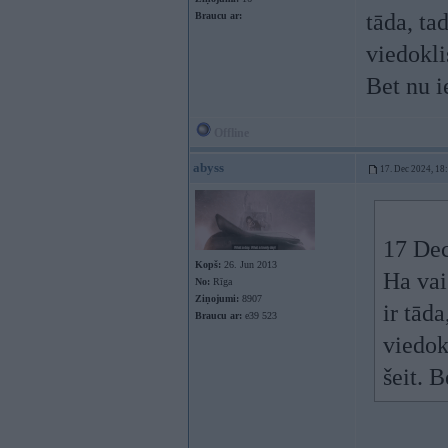
tāda, ta
Braucu ar:
viedoklis
Bet nu i
Offline
abyss
17. Dec 2024, 18
17 Dec
Kopš:
26. Jun 2013
Ha vai
No:
Rīga
Ziņojumi:
8907
ir tād
Braucu ar:
e39 523
viedokl
šeit. B