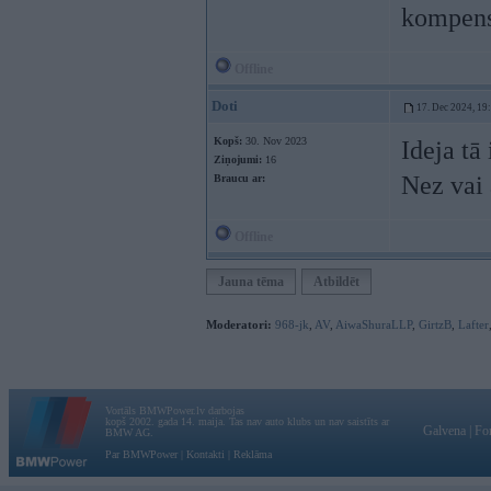
kompensē
Offline
Doti
17. Dec 2024, 19
Kopš:
30. Nov 2023
Ideja tā
Ziņojumi:
16
Nez vai 
Braucu ar:
Offline
Jauna tēma
Atbildēt
Moderatori:
968-jk
,
AV
,
AiwaShuraLLP
,
GirtzB
,
Lafter
Vortāls BMWPower.lv darbojas
kopš 2002. gada 14. maija. Tas nav auto klubs un nav saistīts ar
Galvena
|
Fo
BMW AG.
Par BMWPower
|
Kontakti
|
Reklāma