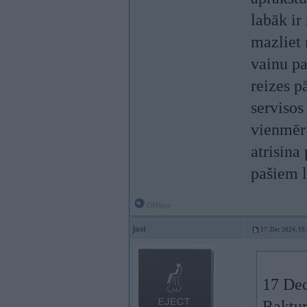
labāk ir
mazliet
vainu pa
reizes p
servisos
vienmēr
atrisina
pašiem l
Offline
josi
17. Dec 2024, 19
17 Dec
Raktur