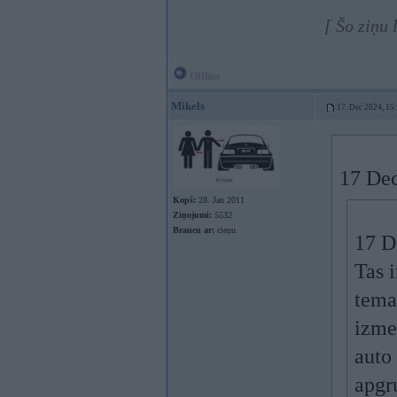
[ Šo ziņu
Offline
Mikels
17. Dec 2024, 15
17 Dec
Kopš:
28. Jan 2011
Ziņojumi:
5532
Braucu ar:
cieņu
17 D
Tas 
tema
izme
auto
apgr