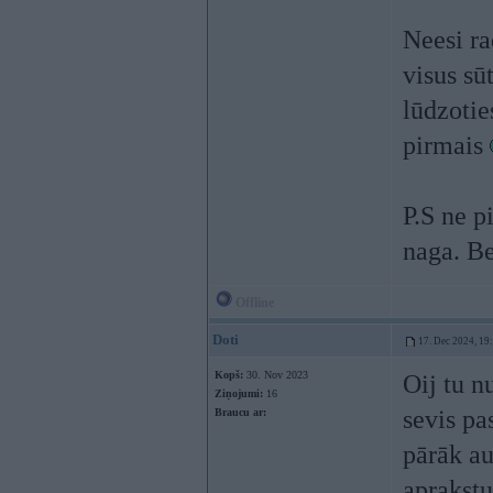
Neesi ra
visus sū
lūdzotie
pirmais
P.S ne p
naga. Be
Offline
Doti
17. Dec 2024, 19
Kopš:
30. Nov 2023
Oij tu n
Ziņojumi:
16
sevis pas
Braucu ar:
pārāk au
aprakstu