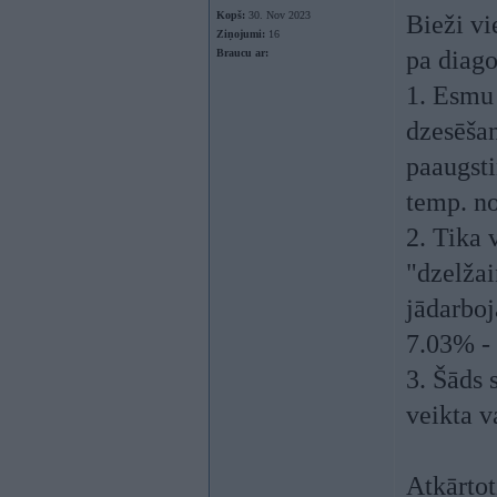
Kopš:
30. Nov 2023
Bieži vi
Ziņojumi:
16
pa diago
Braucu ar:
1. Esmu 
dzesēšan
paaugsti
temp. no
2. Tika 
"dzelžai
jādarboj
7.03% -
3. Šāds 
veikta 
Atkārtot