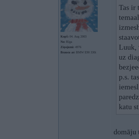
Tas ir
temaal
izmesh
staavo
Kopš:
04. Aug 2003
No:
Rīga
Luuk, 
Ziņojumi:
4976
Braucu ar:
BMW E90 330i
uz dia
bezjee
p.s. t
iemesli
paredz
katu s
domāju t