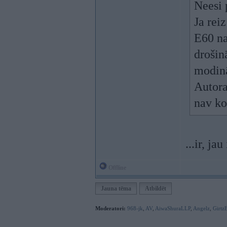
Neesi 
Ja rei
E60 na
drošin
modinās
Autora
nav ko
...ir, jau
Offline
Jauna tēma
Atbildēt
Moderatori:
968-jk
,
AV
,
AiwaShuraLLP
,
Angelz
,
Girtz