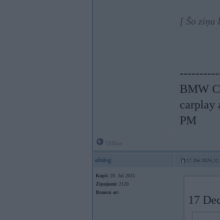
[ Šo ziņu 
----------
BMW CCC
carplay
PM
Offline
alnisg
17. Dec 2024, 11
Kopš:
29. Jul 2015
Ziņojumi:
2120
Braucu ar:
17 Dec