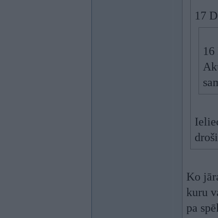
17 D
16
Ak
sam
Ielie
droši
Ko jār
kuru v
pa sp