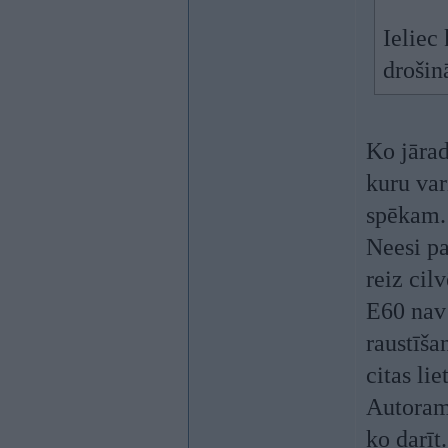
Ieliec
drošinā
Ko jārad
kuru var
spēkam.
Neesi pa
reiz cil
E60 nav 
raustīša
citas liet
Autoram 
ko darīt.