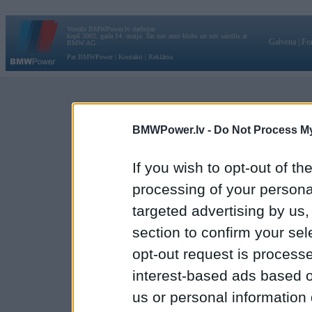
Vortāls BMWPower.lv darbojas
kopš 2002. gada 14. maija. Tas nav auto klubs un nav saistīts ar
Galvena
|
Fo
BMW AG.
Par BMWPower
|
Kontakti
|
Reklāma
BMWPower.lv -
Do Not Process My
If you wish to opt-out of the
processing of your personal
targeted advertising by us
section to confirm your sel
opt-out request is proces
interest-based ads based o
us or personal information d