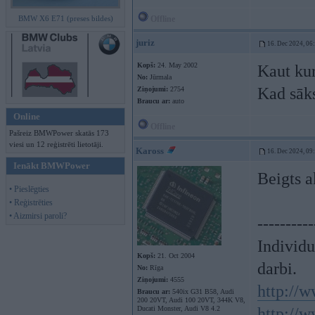
BMW X6 E71 (preses bildes)
Offline
juriz
16. Dec 2024, 06
Kopš:
24. May 2002
Kaut kur
No:
Jūrmala
Kad sāks
Ziņojumi:
2754
Braucu ar:
auto
Online
Offline
Pašreiz BMWPower skatās 173
viesi un 12 reģistrēti lietotāji.
Kaross
16. Dec 2024, 09
Ienākt BMWPower
Beigts a
• Pieslēgties
• Reģistrēties
• Aizmirsi paroli?
----------
Individ
Kopš:
21. Oct 2004
darbi.
No:
Rīga
Ziņojumi:
4555
http://w
Braucu ar:
540ix G31 B58, Audi
200 20VT, Audi 100 20VT, 344K V8,
Ducati Monster, Audi V8 4.2
http://w