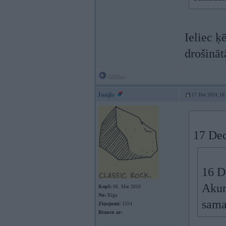
Ieliec ķ
drošināt
Offline
Jonjis
17. Dec 2024, 10
17 Dec
16 D
Akum
Kopš:
06. Mar 2010
No:
Rīga
sama
Ziņojumi:
1554
Braucu ar: