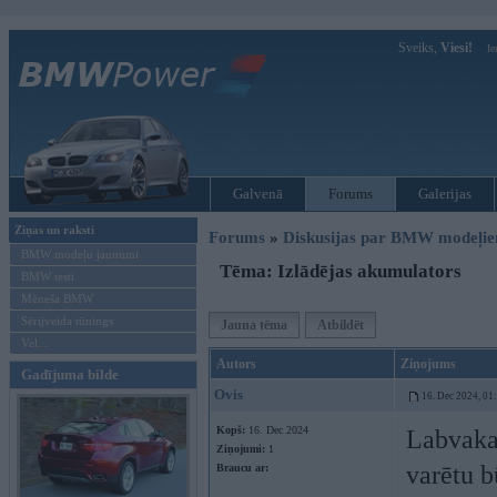
Sveiks,
Viesi!
Ie
Galvenā
Forums
Galerijas
Ziņas un raksti
Forums
»
Diskusijas par BMW modeļi
BMW modeļu jaunumi
Tēma: Izlādējas akumulators
BMW testi
Mēneša BMW
Sērijveida tūnings
Jauna tēma
Atbildēt
Vel...
Autors
Ziņojums
Gadījuma bilde
Ovis
16. Dec 2024, 01
Kopš:
16. Dec 2024
Labvakar
Ziņojumi:
1
varētu b
Braucu ar: