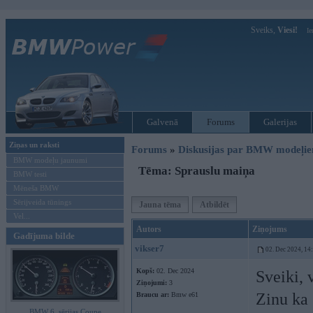
Sveiks,
Viesi!
Ie
Galvenā
Forums
Galerijas
Ziņas un raksti
Forums
»
Diskusijas par BMW modeļi
BMW modeļu jaunumi
Tēma: Sprauslu maiņa
BMW testi
Mēneša BMW
Sērijveida tūnings
Jauna tēma
Atbildēt
Vel...
Autors
Ziņojums
Gadījuma bilde
vikser7
02. Dec 2024, 14
Kopš:
02. Dec 2024
Sveiki, 
Ziņojumi:
3
Zinu ka 
Braucu ar:
Bmw e61
BMW 6. sērijas Coupe