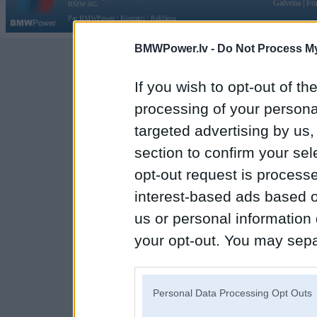
Galvena
|
Fo
BMW AG.
Par BMWPower
|
Kontakti
|
Reklāma
BMWPower.lv -
Do Not Process My
If you wish to opt-out of the
processing of your personal
targeted advertising by us
section to confirm your sel
opt-out request is proces
interest-based ads based o
us or personal information d
your opt-out. You may separ
disclosure of your personal
IAB’s list of downstream pa
Personal Data Processing Opt Outs
also be disclosed by us to 