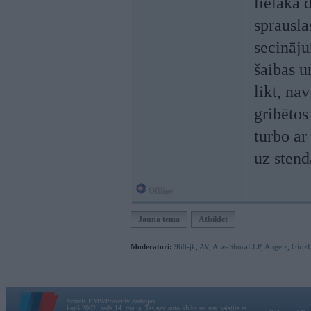
lielāka 
sprausla
secināj
šaibas u
likt, na
gribētos
turbo ar
uz stend
Offline
Jauna tēma
Atbildēt
Moderatori:
968-jk
,
AV
,
AiwaShuraLLP
,
Angelz
,
Girtz
Vortāls BMWPower.lv darbojas
kopš 2002. gada 14. maija. Tas nav auto klubs un nav saistīts ar