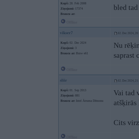
Kopš:
28. Feb 2008
bled tad
Ziņojumi:
17374
Braucu ar:
Offline
vikser7
02. Dec 2024, 20
Kopš:
02. Dec 2024
Nu rēķin
Ziņojumi:
3
saprast 
Braucu ar:
Bmw e61
Offline
sliir
02. Dec 2024, 21
Kopš:
01. Sep 2013
Vai tad 
Ziņojumi:
881
atšķirās
Braucu ar:
Intel Ātruma Dēmonu
Cits vir
Offline