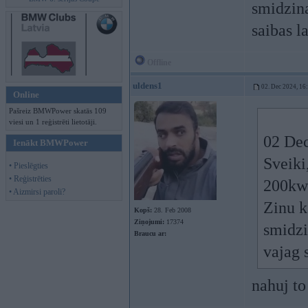
smidzina
saibas l
Offline
uldens1
02. Dec 2024, 16
Online
Pašreiz BMWPower skatās 109
viesi un 1 reģistrēti lietotāji.
02 Dec
Ienākt BMWPower
Sveiki
• Pieslēgties
• Reģistrēties
200kw
• Aizmirsi paroli?
Zinu k
Kopš:
28. Feb 2008
Ziņojumi:
17374
smidzi
Braucu ar:
vajag 
nahuj to