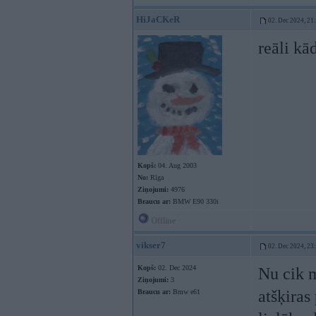
HiJaCKeR
02. Dec 2024, 21
reāli kā
Kopš:
04. Aug 2003
No:
Rīga
Ziņojumi:
4976
Braucu ar:
BMW E90 330i
Offline
vikser7
02. Dec 2024, 23
Kopš:
02. Dec 2024
Nu cik m
Ziņojumi:
3
atšķiras
Braucu ar:
Bmw e61