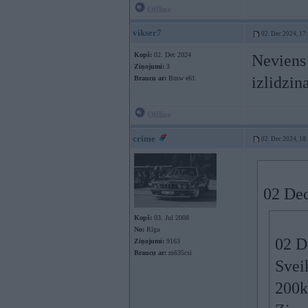
Offline
vikser7
02. Dec 2024, 17
Kopš:
02. Dec 2024
Neviens 
Ziņojumi:
3
izlidzin
Braucu ar:
Bmw e61
Offline
crime
02. Dec 2024, 18
02 Dec
Kopš:
03. Jul 2008
No:
Rīga
02 D
Ziņojumi:
9163
Braucu ar:
m635csi
Svei
200