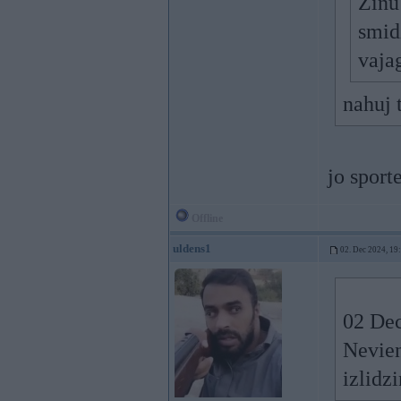
Zinu 
smid
vajag
nahuj 
jo sport
Offline
uldens1
02. Dec 2024, 19
02 Dec
Nevien
izlidz