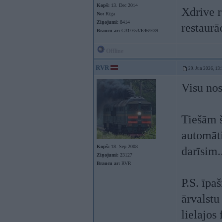
Kopš:
13. Dec 2014
Xdrive r
No:
Rīga
Ziņojumi:
8414
restaurā
Braucu ar:
G31/E53/E46/E39
Offline
RVR
29. Jun 2026, 13
Visu nos
Tiešām š
automāti
Kopš:
18. Sep 2008
darīsim.
Ziņojumi:
23127
Braucu ar:
RVR
P.S. īpa
ārvalstu
lielajos