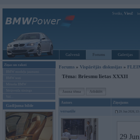
Sveiks,
Viesi!
Ie
Galvenā
Forums
Galerijas
Ziņas un raksti
Forums
»
Vispārējās diskusijas
»
FLEI
BMW modeļu jaunumi
Tēma: Briesmu lietas XXXII
BMW testi
Mēneša BMW
Sērijveida tūnings
Jauna tēma
Atbildēt
Vel...
Autors
Ziņojums
Gadījuma bilde
versatile
29. Jun 2026, 13
29 Jun