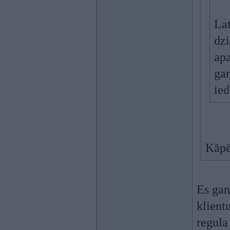
Lat
dzi
apa
gan
ied
Kāpē
Es gan
klient
regula