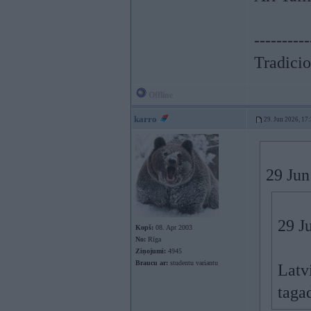
----------
Tradicio
Offline
karro
29. Jun 2026, 17
29 Jun
29 J
Kopš:
08. Apr 2003
No:
Rīga
Ziņojumi:
4945
Braucu ar:
studentu variantu
Latvi
taga