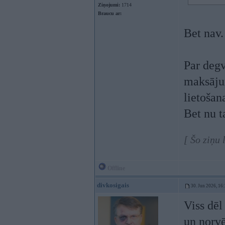
Ziņojumi:
1714
Braucu ar:
Bet nav.
Par degv
maksājum
lietošan
Bet nu ta
[ Šo ziņu 
Offline
divkosigais
30. Jun 2026, 16
Viss dēl
un norv