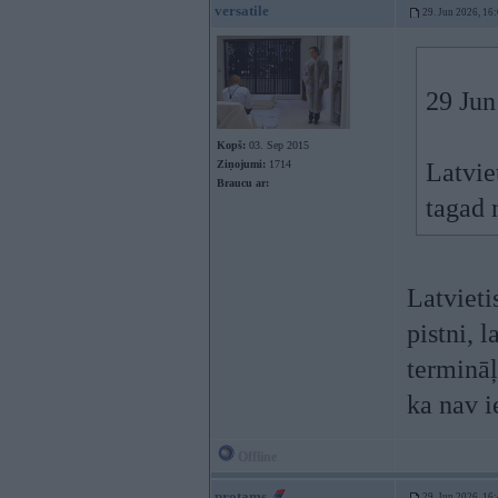
versatile
29. Jun 2026, 16
29 Jun
Kopš:
03. Sep 2015
Ziņojumi:
1714
Latvie
Braucu ar:
tagad 
Latvieti
pistni, 
termināļ
ka nav i
Offline
protams
29. Jun 2026, 16