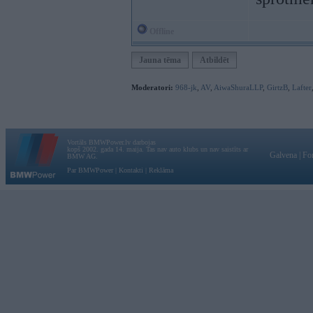
Offline
Jauna tēma
Atbildēt
Moderatori:
968-jk
,
AV
,
AiwaShuraLLP
,
GirtzB
,
Lafter
Vortāls BMWPower.lv darbojas
kopš 2002. gada 14. maija. Tas nav auto klubs un nav saistīts ar
Galvena
|
Fo
BMW AG.
Par BMWPower
|
Kontakti
|
Reklāma