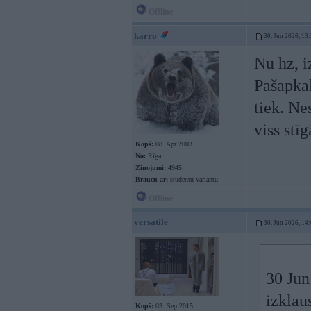
Offline
karro
30. Jun 2026, 13
Nu hz, i
Pašapka
tiek. Ne
viss stīg
Kopš:
08. Apr 2003
No:
Rīga
Ziņojumi:
4945
Braucu ar:
studentu variantu
Offline
versatile
30. Jun 2026, 14
30 Jun
izklau
Kopš:
03. Sep 2015