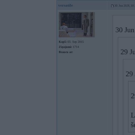
versatile
30. Jun 2026, 10
30 Jun
Kopš:
03. Sep 2015
Ziņojumi:
1714
29 J
Braucu ar:
29
2
L
š