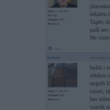
jānosūta
Kopš:
15. Feb 2010
iekārtu 
No:
Rīga
Ziņojumi:
6631
Tapēc dau
Braucu ar:
paši sev
Ne visie
Offline
Zeebalds
04. Jul 2026, 13:
boltā t 
slēdzis 
negrib l
taisni, 
Kopš:
31. Mar 2011
Ziņojumi:
1693
bet stūr
Braucu ar:
vairāk 