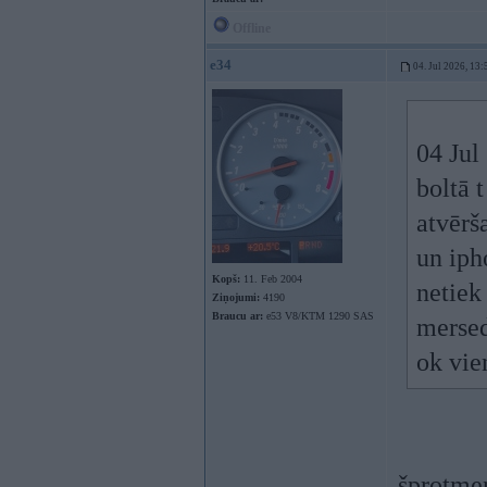
Offline
e34
04. Jul 2026, 13:
04 Jul
boltā t
atvērš
un iph
Kopš:
11. Feb 2004
netiek
Ziņojumi:
4190
Braucu ar:
e53 V8/KTM 1290 SAS
mersed
ok vie
šprotme