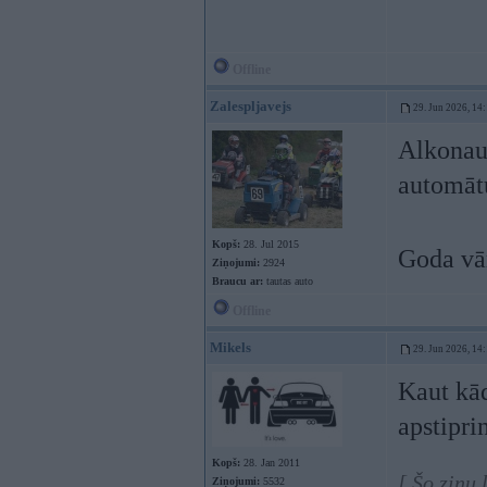
Offline
Zalespljavejs
29. Jun 2026, 14
Alkonaut
automāt
Kopš:
28. Jul 2015
Goda vār
Ziņojumi:
2924
Braucu ar:
tautas auto
Offline
Mikels
29. Jun 2026, 14
Kaut kād
apstipri
Kopš:
28. Jan 2011
[ Šo ziņu
Ziņojumi:
5532