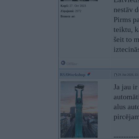
Kopš:
27. Oct 2023
nestāv 
Ziņojumi:
2072
Braucu ar:
Pirms p
teiktu, 
šeit to 
iztecinā
Offline
RSAWorkshop
29. Jun 2026, 13
Ja jau i
automāti
alus aut
pircējam
----------