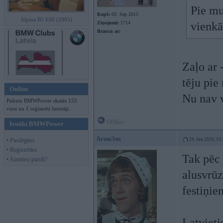
Pie mu
Kopš:
03. Sep 2015
Alpina B5 E60 (2005)
Ziņojumi:
1714
vienkār
Braucu ar:
Zaļo ar 
tēju pie
Online
Nu nav v
Pašreiz BMWPower skatās 155
viesi un 1 reģistrēti lietotāji.
Offline
Ienākt BMWPower
Arsm3ns
• Pieslēgties
29. Jun 2026, 13
• Reģistrēties
Tak pēc 
• Aizmirsi paroli?
alusvrūz
festiņie
Latvieti