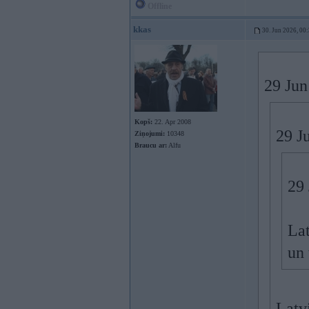
Offline
kkas
30. Jun 2026, 00
29 Jun
Kopš:
22. Apr 2008
29 J
Ziņojumi:
10348
Braucu ar:
Alfu
29
Lat
un
Latvi