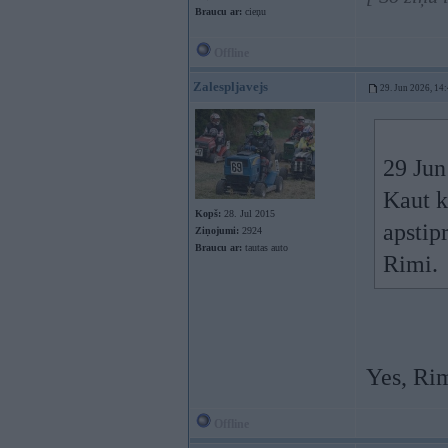
Braucu ar:
cieņu
Offline
Zalespljavejs
29. Jun 2026, 14
29 Jun
Kaut k
Kopš:
28. Jul 2015
apstip
Ziņojumi:
2924
Braucu ar:
tautas auto
Rimi.
Yes, Ri
Offline