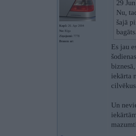
29 Jun
Nu, ta
šajā p
Kopš:
26. Apr 2004
bagāts
No:
Rīga
Ziņojumi:
7778
Braucu ar:
Es jau e
šodienas
biznesā,
iekārta 
cilvēkus
Un nevie
iekārtām
mazumti