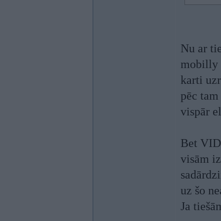
Nu ar ti
mobilly 
karti uz
pēc tam 
vispār e
Bet VID 
visām iz
sadārdzi
uz šo ne
Ja tiešā