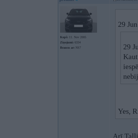
29 Jun
Kopš:
11. Nov 2005
Ziņojumi:
6334
29 J
Braucu ar:
NS7
Kaut
iesp
nebi
Yes, R
Arī Tall