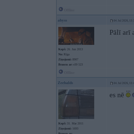
Offline
abyss
04. Jul 2026, 13:
Pālī arī
Kopš:
26. Jun 2013
No:
Rīga
Ziņojumi:
8907
Braucu ar:
e39 523
Offline
Zeebalds
04. Jul 2026, 13:
es nē
Kopš:
31. Mar 2011
Ziņojumi:
1693
Braucu ar: