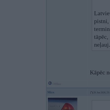
Latviet
pistni
termin
tāpēc,
neļauj
Kāpēc n
Offline
Mizx
29. Jun 2026, 23