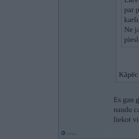
par p
karš
Ne j
pies
Kāpēc
Es gan g
naudu ca
liekot v
Offline