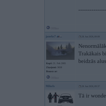
--------------
Offline
janeks7
28. Jun 2026, 09:09
Nenormālākā
Trakākais bi
beidzās alu
Kopš:
21. Feb 2005
Ziņojumi:
3658
Braucu ar:
Offline
Mikels
28. Jun 2026, 09:37
Tā ir wonde