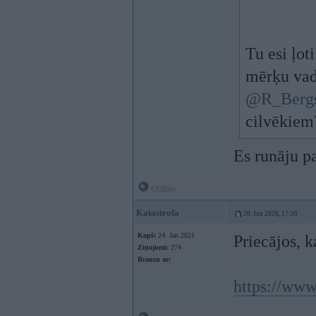
Tu esi ļot
mērķu vadī
@R_Berg
cilvēkiem
Es runāju p
Offline
Katastrofa
20. Jun 2026, 17:30
Kopš:
24. Jan 2021
Priecājos, k
Ziņojumi:
274
Braucu ar:
https://www