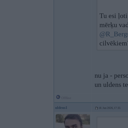
Tu esi ļot
mērķu vadī
@R_Berg
cilvēkiem
nu ja - pers
un uldens te
Offline
uldens1
18. Jun 2026, 17:35