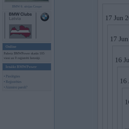
BMW 6. sērijas Coupe
17 Jun 
17 Jun
Online
Pašreiz BMWPower skatās 105
viesi un 0 reģistrēti lietotāji.
16 J
Ienākt BMWPower
• Pieslēgties
16 
• Reģistrēties
• Aizmirsi paroli?
1