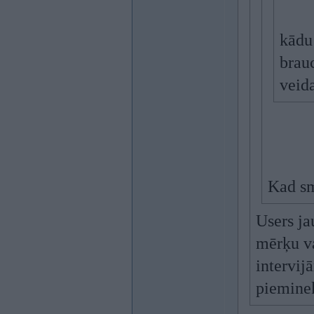
kādu
brau
veid
Kad sm
Users ja
mērķu va
intervij
piemine