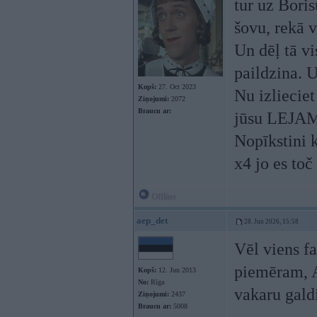
tur uz Boris
šovu, rekā v
Un dēļ tā vi
paildzina. U
Kopš:
27. Oct 2023
Nu izliecie
Ziņojumi:
2072
Braucu ar:
jūsu LEJAMO
Nopīkstini k
x4 jo es toč
Offline
aep_det
28. Jun 2026, 15:58
Vēl viens fa
piemēram, Ar
Kopš:
12. Jun 2013
No:
Rīga
vakaru gald
Ziņojumi:
2437
Braucu ar:
5008