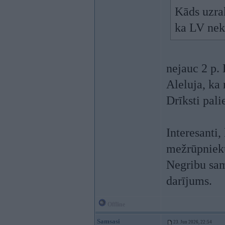
Kāds uzrak
ka LV nekā
nejauc 2 p. 
Aleluja, ka 
Drīksti pali
Interesanti
mežrūpniek
Negribu same
darījums.
Offline
Samsasi
23. Jun 2026, 22:54