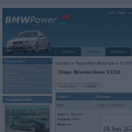
Sveiks,
Viesi!
Ie
Galvenā
Forums
Galerijas
Ziņas un raksti
Forums
»
Vispārējās diskusijas
»
FLEI
BMW modeļu jaunumi
Tēma: Briesmu lietas XXXII
BMW testi
Mēneša BMW
Sērijveida tūnings
Jauna tēma
Atbildēt
Vel...
Autors
Ziņojums
Gadījuma bilde
user
18. Jun 2026, 16:24
Kopš:
12. May 2020
Ziņojumi:
14548
Braucu ar:
18 Jun 20