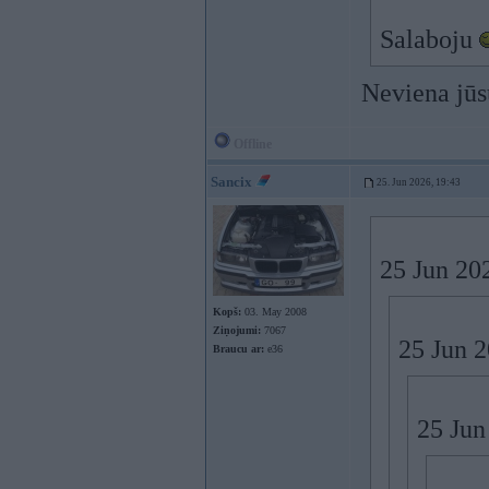
Salaboju
Neviena jūsu
Offline
Sancix
25. Jun 2026, 19:43
25 Jun 20
Kopš:
03. May 2008
Ziņojumi:
7067
25 Jun 
Braucu ar:
e36
25 Jun