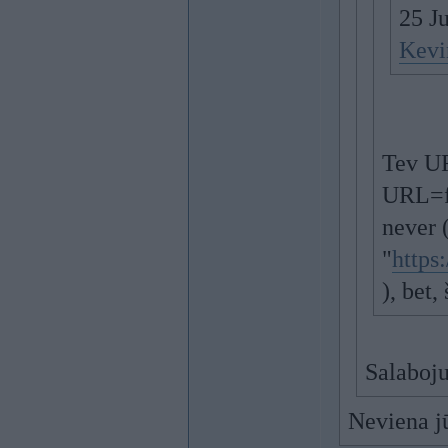
25 J
Kevi
Tev UR
URL=f
never 
"
https
), bet,
Salaboj
Neviena jū