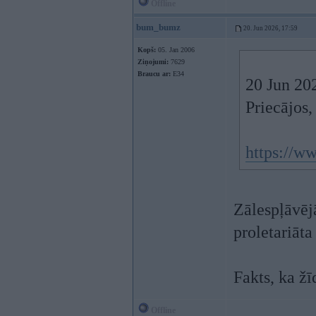
Offline
bum_bumz
20. Jun 2026, 17:59
Kopš:
05. Jan 2006
Ziņojumi:
7629
Braucu ar:
E34
20 Jun 20
Priecājos,
https://w
Zālespļāvēj
proletariāta
Fakts, ka žī
Offline