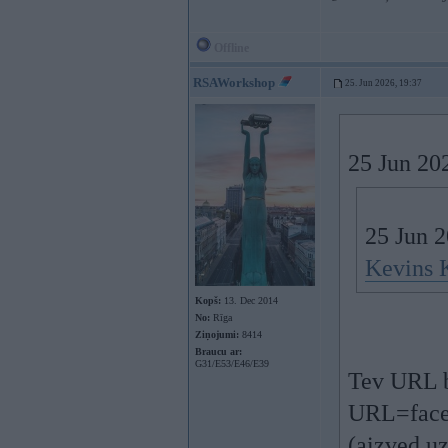
Offline
RSAWorkshop
25. Jun 2026, 19:37
25 Jun 20
25 Jun 
Kevins 
Kopš:
13. Dec 2014
No:
Rīga
Ziņojumi:
8414
Braucu ar:
G31/E53/E46/E39
Tev URL bi
URL=face
(aizved u