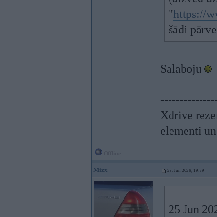
"
https://
šādi pārve
Salaboju
--------------
Xdrive reze
elementi un
Offline
Mizx
25. Jun 2026, 19:39
25 Jun 20