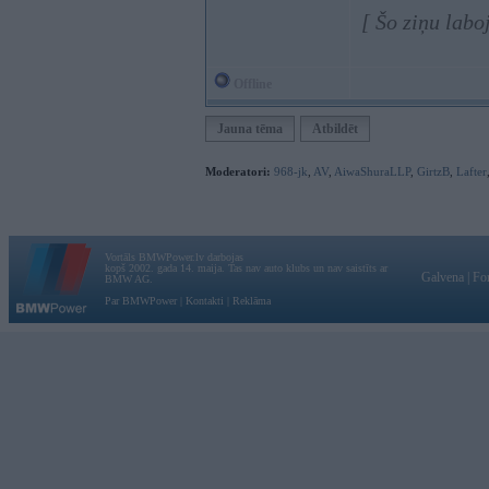
[ Šo ziņu labo
Offline
Jauna tēma
Atbildēt
Moderatori:
968-jk
,
AV
,
AiwaShuraLLP
,
GirtzB
,
Lafter
Vortāls BMWPower.lv darbojas
kopš 2002. gada 14. maija. Tas nav auto klubs un nav saistīts ar
Galvena
|
Fo
BMW AG.
Par BMWPower
|
Kontakti
|
Reklāma