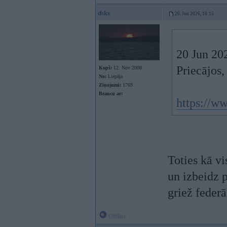
dsks
20. Jun 2026, 18:15
20 Jun 20
Priecājos,
Kopš:
12. Nov 2008
No:
Liepāja
Ziņojumi:
1769
Braucu ar:
https://w
Toties kā vi
un izbeidz p
griež feder
Offline