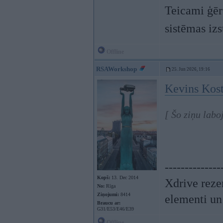
Teicami ģēr
sistēmas izs
Offline
RSAWorkshop
25. Jun 2026, 19:16
Kevins Kost
[ Šo ziņu lab
--------------
Kopš:
13. Dec 2014
Xdrive reze
No:
Rīga
Ziņojumi:
8414
elementi un
Braucu ar:
G31/E53/E46/E39
Offline