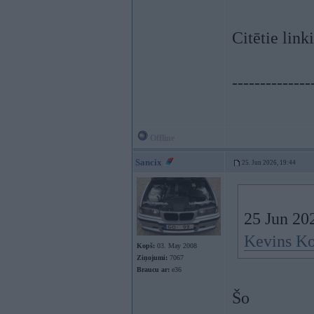
Citētie lin
--------------
Offline
Sancix
25. Jun 2026, 19:44
25 Jun 20
Kevins Ko
Kopš:
03. May 2008
Ziņojumi:
7067
Braucu ar:
e36
Šo