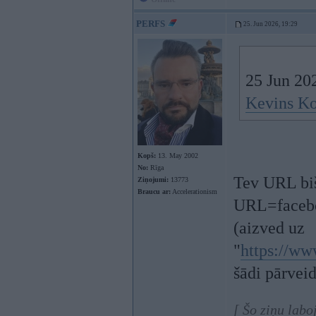
PERFS
25. Jun 2026, 19:29
25 Jun 20
Kevins Ko
Kopš:
13. May 2002
No:
Rīga
Tev URL biš 
Ziņojumi:
13773
Braucu ar:
Accelerationism
URL=facebo
(aizved uz
"
https://ww
šādi pārveid
[ Šo ziņu lab