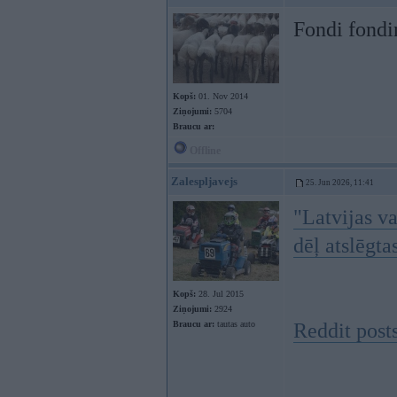
Fondi fondiņ
Kopš:
01. Nov 2014
Ziņojumi:
5704
Braucu ar:
Offline
Zalespljavejs
25. Jun 2026, 11:41
"Latvijas va
dēļ atslēgta
Kopš:
28. Jul 2015
Ziņojumi:
2924
Braucu ar:
tautas auto
Reddit post