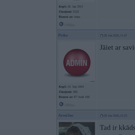
Kopš:
28. Jan 2011
Ziņojumi:
5532
Braucu ar:
cieņu
Offline
Petka
28. Jun 2026, 11:07
Jāiet ar sa
Kopš:
14. Sep 2004
Ziņojumi:
306
Braucu ar:
87’ Audi 100
Offline
Arsm3ns
28. Jun 2026, 15:23
Tad ir kkād