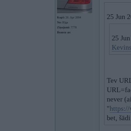
25 Jun 
Kopš:
26. Apr 2004
No:
Rīga
Ziņojumi:
7778
Braucu ar:
25 Jun
Kevins
Tev URL 
URL=fac
never (a
"
https:
bet, šād