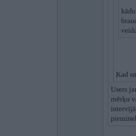
kādu
brau
veid
Kad sm
Users ja
mērķu va
intervij
piemine