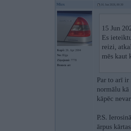
Mizx
16. Jun 2026, 00:30
15 Jun 20
Es ieteikt
reizi, atk
Kopš:
26. Apr 2004
mēs kaut 
No:
Rīga
Ziņojumi:
7778
Braucu ar:
Par to arī i
normālu kā 
kāpēc nevar
P.S. Ierosin
ārpus kārta