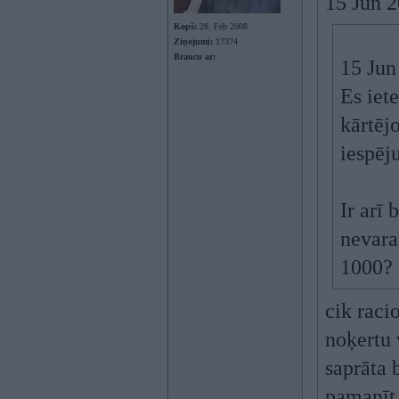
15 Jun 
Kopš:
28. Feb 2008
Ziņojumi:
17374
Braucu ar:
15 Jun
Es iet
kārtējo
iespēj
Ir arī 
nevara
1000?
cik raci
noķertu 
saprāta b
pamanīt,