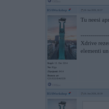
Offline
RSAWorkshop
16. Jun 2026, 18:37
Tu neesi apm
--------------
Xdrive reze
elementi un
Kopš:
13. Dec 2014
No:
Rīga
Ziņojumi:
8414
Braucu ar:
G31/E53/E46/E39
Offline
RSAWorkshop
16. Jun 2026, 18:39