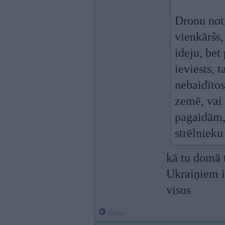
Dronu notr
vienkāršs,
ideju, bet
ieviests, 
nebaidītos
zemē, vai 
pagaidām, 
strēlnieku
kā tu domā t
Ukraiņiem ir
visus
Offline