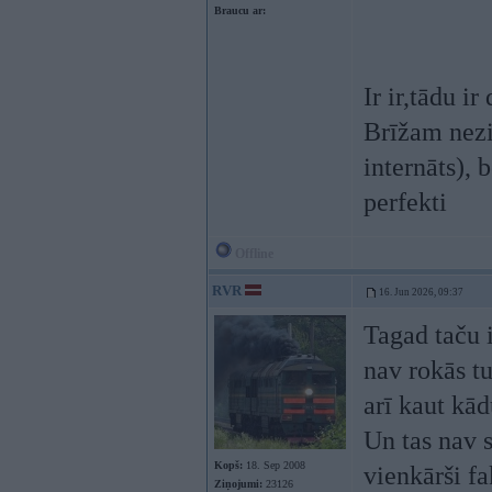
Braucu ar:
Ir ir,tādu ir
Brīžam nezi
internāts), 
perfekti
Offline
RVR
16. Jun 2026, 09:37
Tagad taču i
nav rokās tu
arī kaut kā
Un tas nav s
Kopš:
18. Sep 2008
vienkārši fa
Ziņojumi:
23126