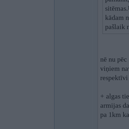
sitēmas.
kādam no
pašlaik 
nē nu pēc 
viņiem nav
respektīvi
+ algas ti
armijas da
pa 1km ka