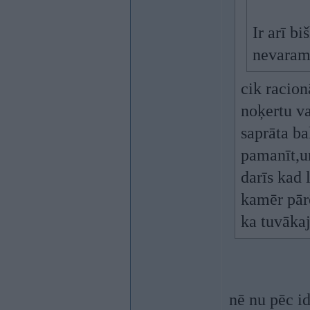
Ir arī bi
nevaram
cik racion
noķertu va
saprāta ba
pamanīt,u
darīs kad 
kamēr pārē
ka tuvākaj
nē nu pēc id