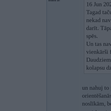
Braucu ar:
16 Jun 20
Tagad taču
nekad nav 
darīt. Tāp
spēs.
Un tas nav
vienkārši 
Daudziem 
kolapsu dz
un nahuj to 
orientēšanā
noslīkām, be