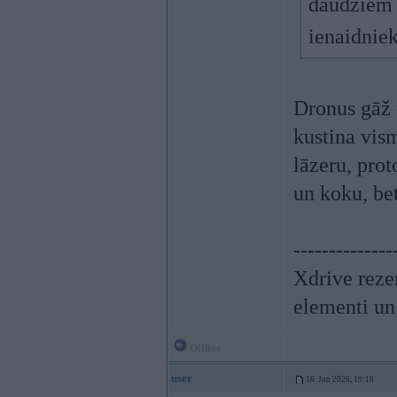
daudziem l
ienaidniek
Dronus gāž 
kustina vism
lāzeru, prot
un koku, be
--------------
Xdrive reze
elementi un
Offline
user
16. Jun 2026, 19:18