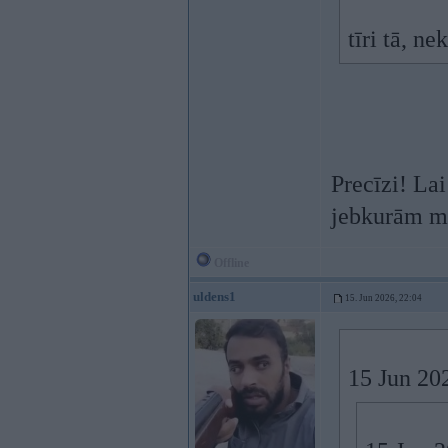
tīri tā, n
Precīzi! Lai
jebkurām mā
Offline
uldens1
15. Jun 2026, 22:04
15 Jun 20