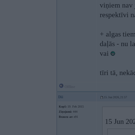
viņiem nav j
respektīvi 
+ algas tiem
daļās - nu l
vai
tīri tā, nek
Offline
Dii
15. Jun 2026, 21:57
Kopš:
19. Feb 2015
Ziņojumi:
444
Braucu ar:
e91
15 Jun 20