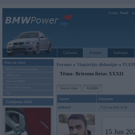
Sveiks,
Viesi!
Ie
Galvenā
Forums
Galerijas
Ziņas un raksti
Forums
»
Vispārējās diskusijas
»
FLEI
BMW modeļu jaunumi
Tēma: Briesmu lietas XXXII
BMW testi
Mēneša BMW
Sērijveida tūnings
Jauna tēma
Atbildēt
Vel...
Autors
Ziņojums
Gadījuma bilde
uldens1
15. Jun 2026, 19:20
15 Jun 20