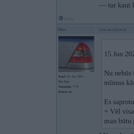
— tur kaut k
Offline
Mizx
16. Jun 2026, 00:38
15 Jun 20
Nu nebūs t
Kopš:
26. Apr 2004
mīnuss kār
No:
Rīga
Ziņojumi:
7778
Braucu ar:
Es saprotu
+ Vēl visa
man būtu 