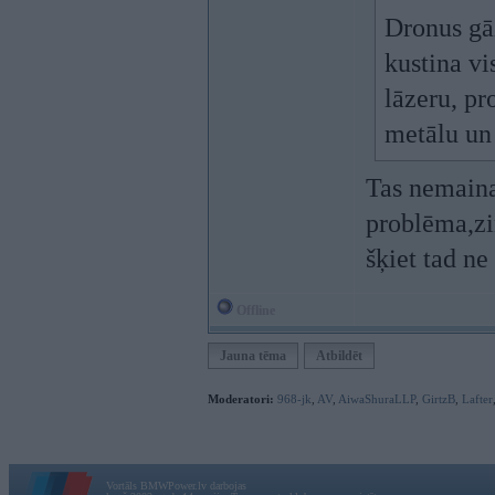
Dronus gāž
kustina vi
lāzeru, pr
metālu un
Tas nemaina
problēma,zin
šķiet tad n
Offline
Jauna tēma
Atbildēt
Moderatori:
968-jk
,
AV
,
AiwaShuraLLP
,
GirtzB
,
Lafter
Vortāls BMWPower.lv darbojas