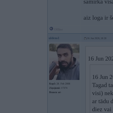
samirka vis
aiz loga ir 
Offline
uldens1
16. Jun 2026, 18:28
16 Jun 20
16 Jun 
Tagad ta
Kopš:
28. Feb 2008
Ziņojumi:
17374
visi) ne
Braucu ar:
ar tādu 
diez vai