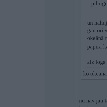
pilnīg
un nahuj
gan orie
okeānā n
papīra k
aiz loga
ko okeānā 
nu nav jau t