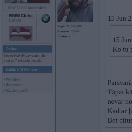
BMW X6 E71 (preses bildes)
15 Jun 
Kopš:
28. Feb 2008
Ziņojumi:
17374
Braucu ar:
15 Jun
Ko tu 
Online
Pašreiz BMWPower skatās 180
viesi un 7 reģistrēti lietotāji.
Ienākt BMWPower
• Pieslēgties
Parsvarā
• Reģistrēties
Tāpat kā
• Aizmirsi paroli?
nevar not
Kad ar ļo
Bet citu