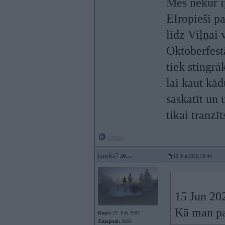
Mēs nekur īp
EIropieši pa
līdz Viļņai 
Oktoberfestā
tiek stingrā
lai kaut kād
saskatīt un 
tikai tranzīt
Offline
janeks7
16. Jun 2026, 00:44
15 Jun 20
Kā man pat
Kopš:
21. Feb 2005
Ziņojumi:
3658