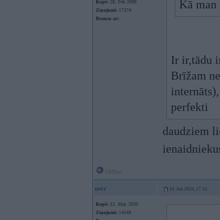
Kā man p
Kopš:
28. Feb 2008
Ziņojumi:
17374
Braucu ar:
Ir ir,tādu 
Brīžam ne
internāts)
perfekti
daudziem li
ienaidniekus
Offline
user
16. Jun 2026, 17:15
Kopš:
12. May 2020
Ziņojumi:
14548