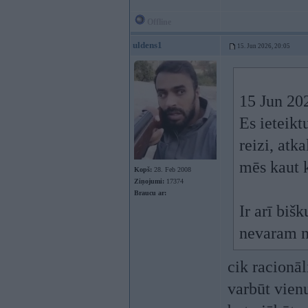
Offline
uldens1
15. Jun 2026, 20:05
15 Jun 20
Es ieteikt
reizi, atk
mēs kaut 
Kopš:
28. Feb 2008
Ziņojumi:
17374
Braucu ar:
Ir arī biš
nevaram n
cik racionāl
varbūt vienu