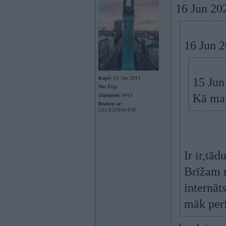
16 Jun 20
16 Jun 
Kopš:
13. Dec 2014
15 Jun
No:
Rīga
Kā man
Ziņojumi:
8414
Braucu ar:
G31/E53/E46/E39
Ir ir,tād
Brīžam n
internāt
māk perf