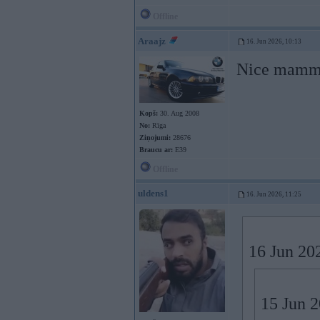
Offline
Araajz
16. Jun 2026, 10:13
Nice mamm
Kopš:
30. Aug 2008
No:
Rīga
Ziņojumi:
28676
Braucu ar:
E39
Offline
uldens1
16. Jun 2026, 11:25
16 Jun 20
15 Jun 