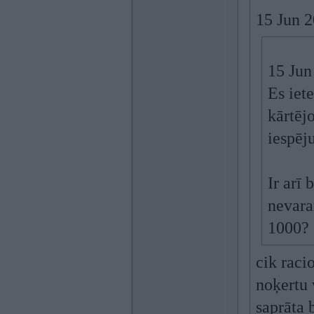
15 Jun 
15 Jun
Es iet
kārtējo
iespēj
Ir arī 
nevara
1000?
cik raci
noķertu 
saprāta b