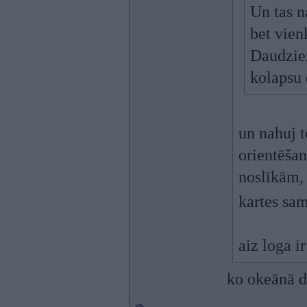
Un tas n
bet vien
Daudziem
kolapsu 
un nahuj t
orientēša
noslīkām, 
kartes sa
aiz loga i
ko okeānā d