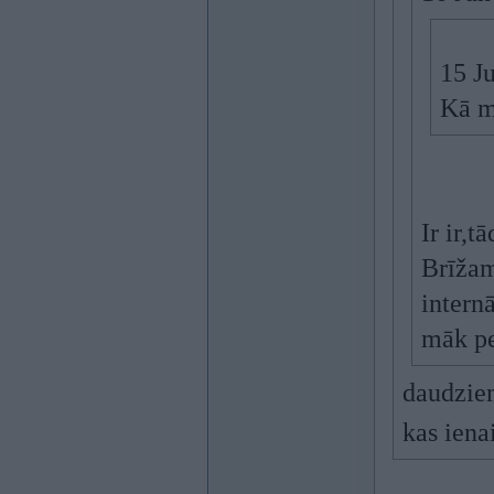
15 J
Kā ma
Ir ir,t
Brīžam
internā
māk pe
daudziem
kas iena