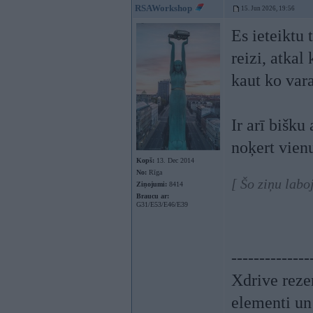
RSAWorkshop
15. Jun 2026, 19:56
Es ieteiktu
reizi, atkal
kaut ko var
Ir arī bišku
noķert vie
Kopš:
13. Dec 2014
No:
Rīga
[ Šo ziņu lab
Ziņojumi:
8414
Braucu ar:
G31/E53/E46/E39
--------------
Xdrive reze
elementi un