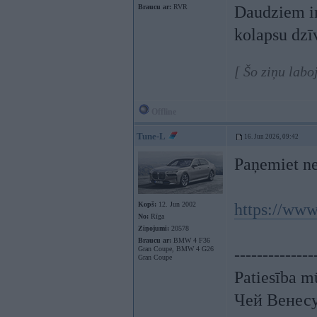
Braucu ar:
RVR
Daudziem in
kolapsu dzī
[ Šo ziņu labo
Offline
Tune-L
16. Jun 2026, 09:42
Paņemiet ne
Kopš:
12. Jun 2002
https://www
No:
Rīga
Ziņojumi:
20578
Braucu ar:
BMW 4 F36
Gran Coupe, BMW 4 G26
--------------
Gran Coupe
Patiesība mū
Чей Венес