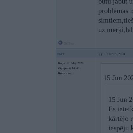
butu jābūt u
problēmas i
simtiem,tie
uz mērķi,la
Offline
user
15. Jun 2026, 20:31
Kopš:
12. May 2020
Ziņojumi:
14548
Braucu ar:
15 Jun 20
15 Jun 
Es ietei
kārtējo 
iespēju 