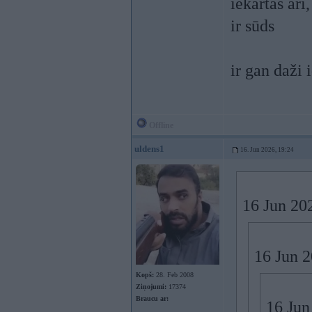
iekārtas arī
ir sūds
ir gan daži 
Offline
uldens1
16. Jun 2026, 19:24
16 Jun 20
16 Jun 
Kopš:
28. Feb 2008
Ziņojumi:
17374
Braucu ar:
16 Jun