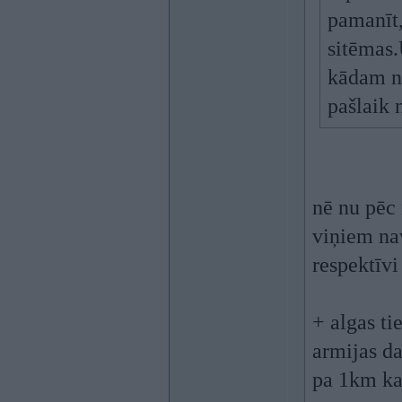
pamanīt,
sitēmas.
kādam no
pašlaik 
nē nu pēc 
viņiem nav
respektīvi
+ algas ti
armijas da
pa 1km ka