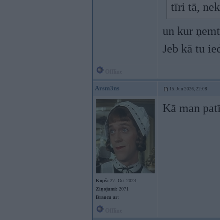
tīri tā, n
un kur ņemt
Jeb kā tu i
Offline
Arsm3ns
15. Jun 2026, 22:08
Kā man patī
Kopš:
27. Oct 2023
Ziņojumi:
2071
Braucu ar:
Offline