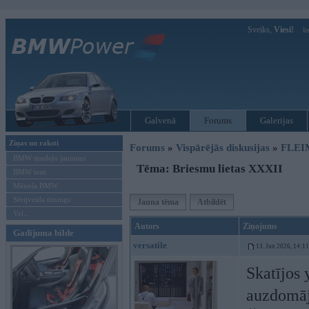
Sveiks,
Viesi!
Ie
Galvenā
Forums
Galerijas
Ziņas un raksti
Forums
»
Vispārējās diskusijas
»
FLEI
BMW modeļu jaunumi
Tēma: Briesmu lietas XXXII
BMW testi
Mēneša BMW
Sērijveida tūnings
Jauna tēma
Atbildēt
Vel...
Autors
Ziņojums
Gadījuma bilde
versatile
13. Jun 2026, 14:11
Skatījos 
auzdomāj