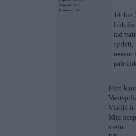
Ziņojumi:
7629
Braucu ar:
E34
14 Jun 
Lūk šis
tad vai
apdzīt, 
neesot 
pabrauk
Fūre kaut
Ventspili
Vācijā ir
bāņi nesp
vietu.