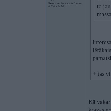
Braucu ar:
944 turbo & Cayman
to ja
& 330iX & 540ix
massa
interes
lētākais
pamatsk
+ tas v
Kā vakar 
kravas no