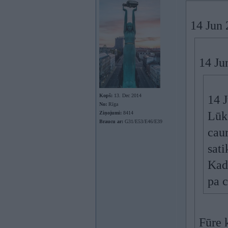
14 Jun 
14 Ju
Kopš:
13. Dec 2014
14 
No:
Rīga
Lūk 
Ziņojumi:
8414
Braucu ar:
G31/E53/E46/E39
caur
sati
Kad 
pa c
Fūre 