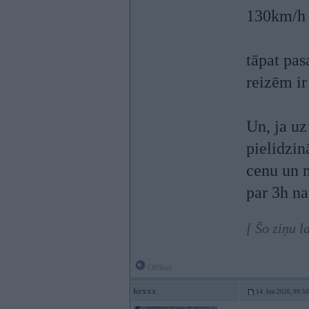
130km/h T
tāpat pas
reizēm ir
Un, ja uz
pielidzin
cenu un m
par 3h na
[ Šo ziņu l
Offline
kexxx
14. Jun 2026, 09:50