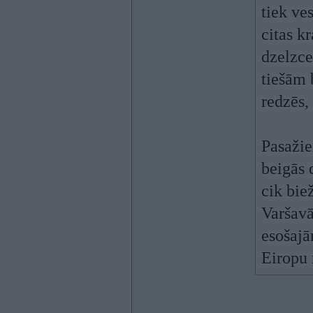
tiek ves
citas k
dzelzce
tiešām 
redzēs,
Pasažie
beigās 
cik bie
Varšavā
esošajā
Eiropu 