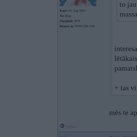
to ja
Kopš:
04. Aug 2003
massa
No:
Rīga
Ziņojumi:
4976
Braucu ar:
BMW E90 330i
interes
lētākais
pamatsk
+ tas v
mēs te a
Offline