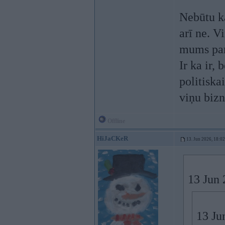
Nebūtu ka
arī ne. V
mums par 
Ir ka ir,
politiska
viņu bizn
Offline
HiJaCKeR
13. Jun 2026, 18:02
13 Jun 
13 Ju