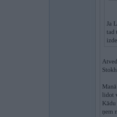
Ja L
tad 
izde
Atved
Stok
Manā 
lidot 
Kādu p
ņem n