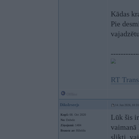
Kādas kr
Pie desm
vajadzētu
-----------
RT Trans
Offline
DiksIrseejs
14. Jun 2026, 10:31
Kopš:
08. Oct 2020
Lūk šis i
No:
Dobele
vaimanā k
Ziņojumi:
1484
Braucu ar:
Hibrīdu
slikti, v