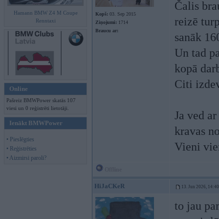
Čalis bra
Hamann BMW Z4 M Coupe
Kopš:
03. Sep 2015
reizē tur
Renntaxi
Ziņojumi:
1714
Braucu ar:
sanāk 160
Un tad pa
kopā darb
Citi izde
Online
Pašreiz BMWPower skatās 107
viesi un 0 reģistrēti lietotāji.
Ja ved ar
Ienākt BMWPower
kravas no
• Pieslēgties
Vieni vie
• Reģistrēties
• Aizmirsi paroli?
Offline
HiJaCKeR
13. Jun 2026, 14:40
to jau pa