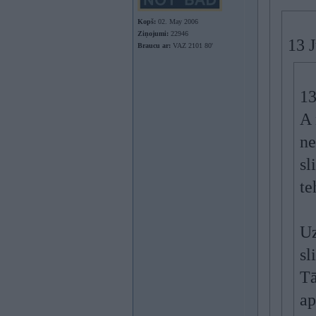
Kopš:
02. May 2006
Ziņojumi:
22946
13 
Braucu ar:
VAZ 2101 80'
13
A 
ne
sl
te
Uz
sl
Tā
ap