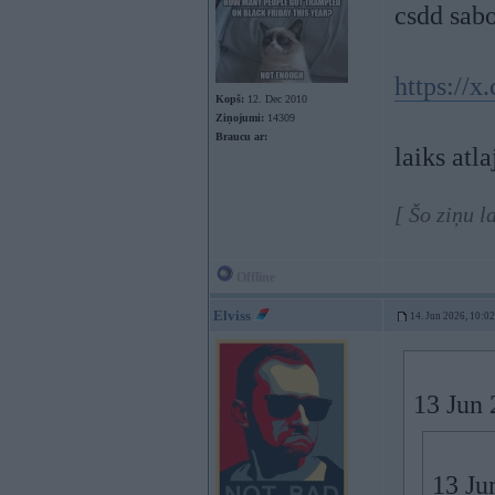
csdd sab
https://
Kopš:
12. Dec 2010
Ziņojumi:
14309
Braucu ar:
laiks atl
[ Šo ziņu l
Offline
Elviss
14. Jun 2026, 10:02
13 Jun 
13 Ju