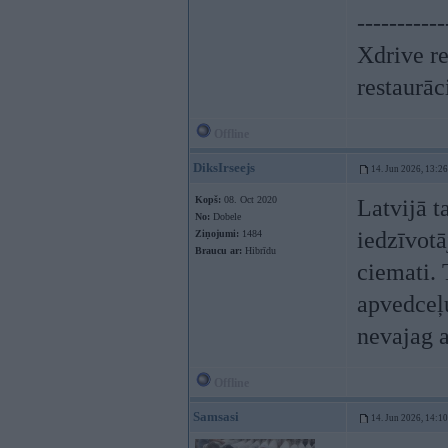
-----------
Xdrive r
restaurāc
Offline
DiksIrseejs
14. Jun 2026, 13:26
Kopš:
08. Oct 2020
Latvijā t
No:
Dobele
iedzīvotā
Ziņojumi:
1484
Braucu ar:
Hibrīdu
ciemati. 
apvedceļu
nevajag a
Offline
Samsasi
14. Jun 2026, 14:10