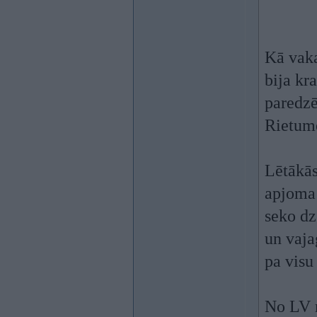
Kā vaka
bija kr
paredzē
Rietum
Lētākās
apjoma
seko dze
un vaja
pa visu
No LV 