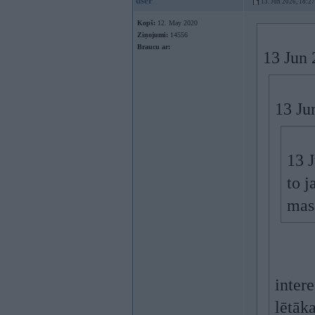
user
13. Jun 2026, 18:27
Kopš:
12. May 2020
Ziņojumi:
14556
Braucu ar:
13 Jun 
13 Ju
13 
to j
mass
inter
lētāka