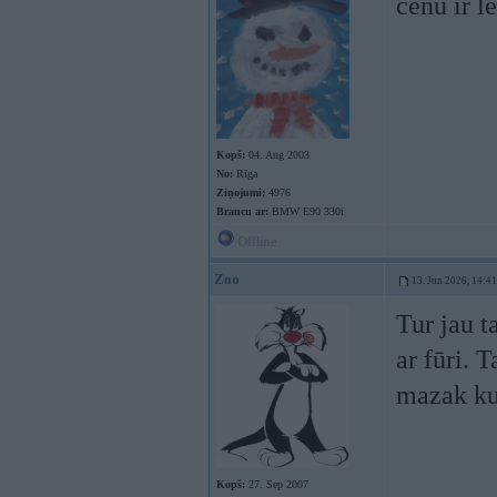
cenu ir l
Kopš:
04. Aug 2003
No:
Rīga
Ziņojumi:
4976
Braucu ar:
BMW E90 330i
Offline
Zoo
13. Jun 2026, 14:41
Tur jau t
ar fūri. 
mazak kur
Kopš:
27. Sep 2007