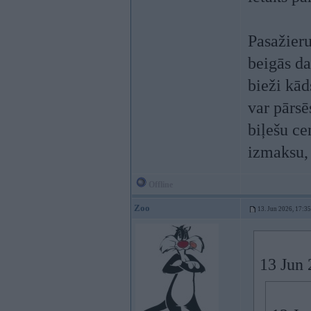
Pasažieru
beigās da
bieži kād
var pārsē
biļešu ce
izmaksu, 
Offline
Zoo
13. Jun 2026, 17:35
13 Jun 