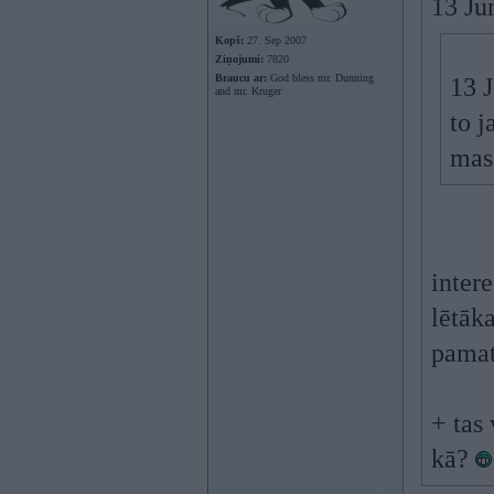
13 Ju
Kopš:
27. Sep 2007
Ziņojumi:
7820
Braucu ar:
God bless mr. Dunning
13 
and mr. Kruger
to j
mass
inter
lētāka
pamat
+ tas
kā?