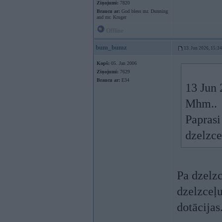
Ziņojumi:
7820
Braucu ar:
God bless mr. Dunning
and mr. Kruger
Offline
bum_bumz
13. Jun 2026, 15:34
Kopš:
05. Jan 2006
Ziņojumi:
7629
Braucu ar:
E34
13 Jun 
Mhm..
Paprasi
dzelzce
Pa dzelzc
dzelzceļu
dotācijas