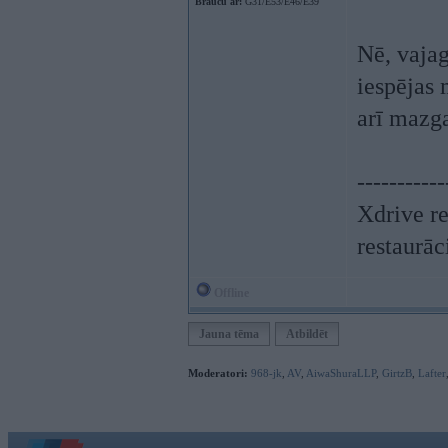
Braucu ar:
G31/E53/E46/E39
Nē, vajag
iespējas 
arī mazg
-----------
Xdrive r
restaurāc
Offline
Jauna tēma
Atbildēt
Moderatori:
968-jk
,
AV
,
AiwaShuraLLP
,
GirtzB
,
Lafter