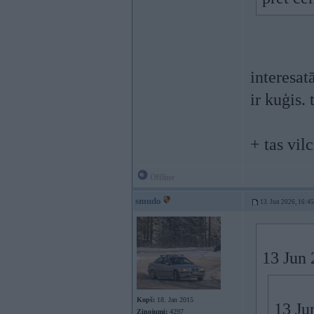
interesat
ir kuģis.
+ tas vil
Offline
smudo
13. Jun 2026, 16:45
13 Jun 
Kopš:
18. Jan 2015
13 Ju
Ziņojumi:
4297