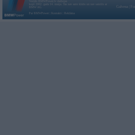
Vortāls BMWPower.lv darbojas
kopš 2002. gada 14. maija. Tas nav auto klubs un nav saistīts ar
Galvena
|
Fo
BMW AG.
Par BMWPower
|
Kontakti
|
Reklāma