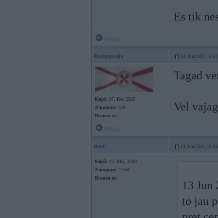
Es tik ne
Offline
Kaneponis
13. Jun 2026, 15:41
Tagad vem
Kopš:
07. Dec 2020
Vel vajag
Ziņojumi:
124
Braucu ar:
Offline
user
13. Jun 2026, 16:16
Kopš:
12. May 2020
Ziņojumi:
14556
Braucu ar:
13 Jun 
to jau 
pret cen