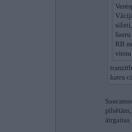
Vents
Vācijā
sižeti
šauru 
RB ne
vienu 
tranzīt
katru c
Saucamos 
pilsētām,
ātrgaitas