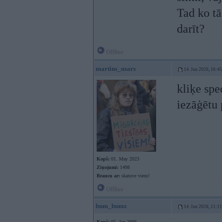
Tad ko tā
darīt?
Offline
martins_usars
14. Jun 2026, 10:45
kliķe spe
iezāģētu
Kopš:
01. May 2023
Ziņojumi:
1498
Braucu ar:
skatuve viens!
Offline
bum_bumz
14. Jun 2026, 11:11
Kopš:
05. Jan 2006