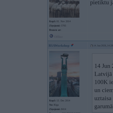
pietiktu 
Kopš:
01. Nov 2014
Ziņojumi:
5705
Braucu ar:
Offline
RSAWorkshop
14. Jun 2026, 14:28
14 Jun 
Latvijā 
100K ie
un ciem
uztaisa
Kopš:
13. Dec 2014
garumā 
No:
Rīga
Ziņojumi:
8414