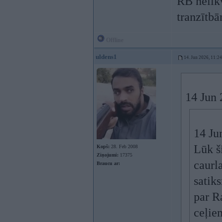
RB nelik
tranzītbā
Offline
uldens1
14. Jun 2026, 11:24
14 Jun 
14 Ju
Lūk ši
Kopš:
28. Feb 2008
Ziņojumi:
17375
caurl
Braucu ar:
satiks
par Ra
ceļie