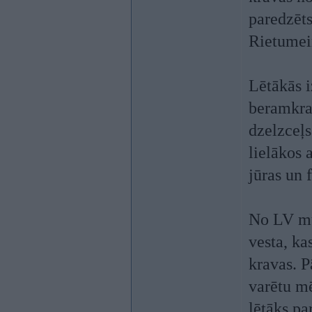
paredzēts
Rietumei
Lētākās i
beramkra
dzelzceļs
lielākos 
jūras un 
No LV mu
vesta, kas
kravas. P
varētu mē
lētāks pa