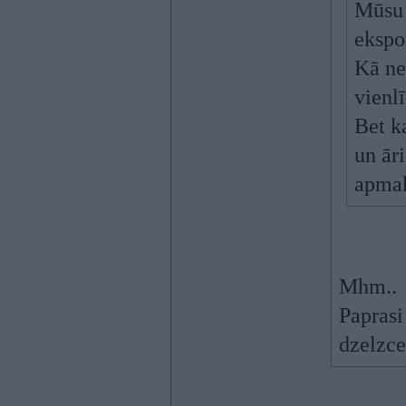
Mūsu 
ekspor
Kā ne
vienl
Bet k
un āri
apma
Mhm..
Paprasi
dzelzce