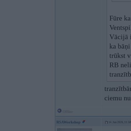
Fūre ka
Ventspi
Vācijā i
ka bāņi
trūkst v
RB neli
tranzītb
tranzītbā
ciemu nu
Offline
RSAWorkshop
14. Jun 2026, 11:58