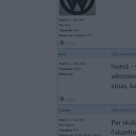
Kopš:
25. Nov 2007
No:
Rīga
Ziņojumi:
4151
Braucu ar:
Visādiem VW
Offline
user
05. Jun 2026, 16
Kopš:
12. May 2020
īsumā - 
Ziņojumi:
14551
adminiem
Braucu ar:
ziņas, k
Offline
Lumpy
05. Jun 2026, 21
Kopš:
02. Sep 2012
Par skol
No:
Jelgava
čakarēti
Ziņojumi:
332
Braucu ar:
XC90, Toyota, MAN