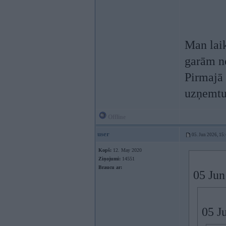
Man laik
garām n
Pirmajā 
uzņemtu 
Offline
user
05. Jun 2026, 15
Kopš:
12. May 2020
Ziņojumi:
14551
Braucu ar:
05 Jun
05 J