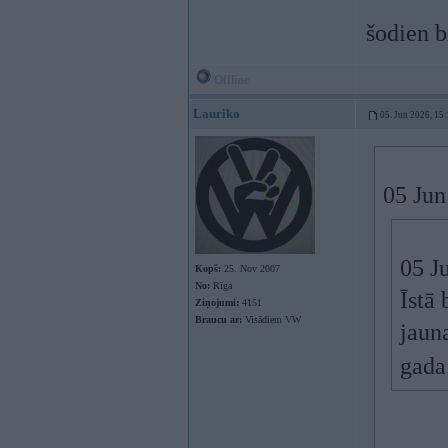
šodien b
Offline
Lauriko
05. Jun 2026, 15
05 Jun
05 J
Kopš:
25. Nov 2007
No:
Rīga
Īstā
Ziņojumi:
4151
Braucu ar:
Visādiem VW
jauna
gada