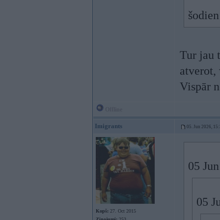
šodien
Tur jau 
atverot, 
Vispār n
Offline
Imigrants
05. Jun 2026, 15
05 Jun
05 J
Kopš:
27. Oct 2015
Ziņojumi:
253