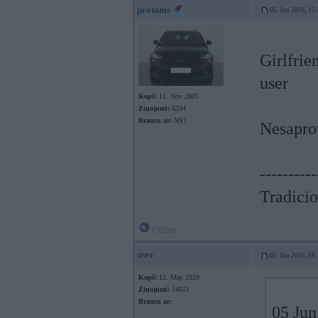
protams
05. Jun 2026, 15
Girlfrie
user
Kopš:
11. Nov 2005
Ziņojumi:
6334
Braucu ar:
NS7
Nesapro
----------
Tradicio
Offline
user
05. Jun 2026, 16
Kopš:
12. May 2020
Ziņojumi:
14551
Braucu ar:
05 Jun