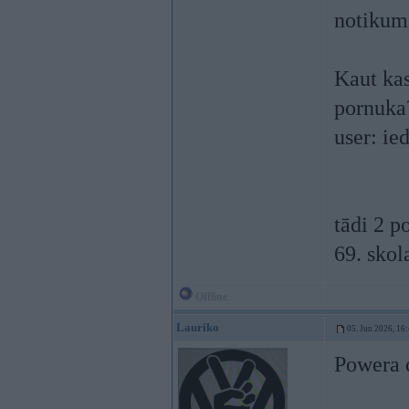
notikuma
Kaut kas
pornuka
user: ie
tādi 2 p
69. skol
Offline
Lauriko
05. Jun 2026, 16
Powera d