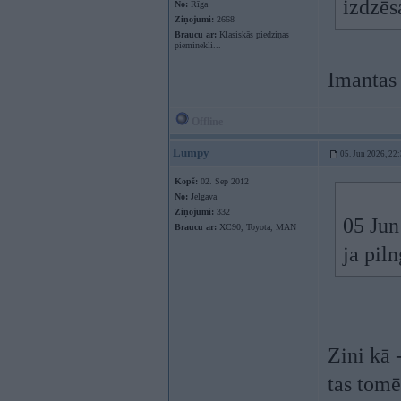
izdzēs
No:
Rīga
Ziņojumi:
2668
Braucu ar:
Klasiskās piedziņas
pieminekli...
Imantas 
Offline
Lumpy
05. Jun 2026, 22
Kopš:
02. Sep 2012
No:
Jelgava
Ziņojumi:
332
05 Jun
Braucu ar:
XC90, Toyota, MAN
ja pil
Zini kā 
tas tomē