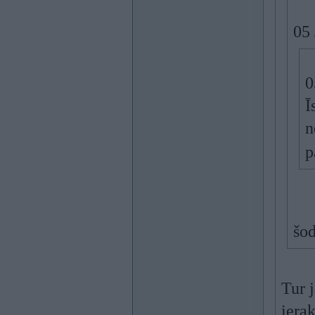
05
0
Ī
n
p
šod
Tur j
ierak