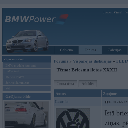
Sveiks,
Viesi!
Ie
Galvenā
Forums
Galerijas
Ziņas un raksti
Forums
»
Vispārējās diskusijas
»
FLEI
BMW modeļu jaunumi
Tēma: Briesmu lietas XXXII
BMW testi
Mēneša BMW
Sērijveida tūnings
Jauna tēma
Atbildēt
Vel...
Autors
Ziņojums
Gadījuma bilde
Lauriko
05. Jun 2026, 12
Īstā bri
ziņas, p