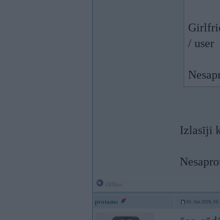
Girlfr
/ user
Nesapr
Izlasīji
Nesaprot
Offline
protams
05. Jun 2026, 16