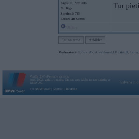
Kopš:
14. Nov 2016
Tur piet
No:
Rīga
Ziņojumi:
715
Braucu ar:
Subaru
Offline
Jauna tēma
Atbildēt
Moderatori:
968-jk
,
AV
,
AiwaShuraLLP
,
GirtzB
,
Lafter
Vortāls BMWPower.lv darbojas
kopš 2002. gada 14. maija. Tas nav auto klubs un nav saistīts ar
Galvena
|
Fo
BMW AG.
Par BMWPower
|
Kontakti
|
Reklāma