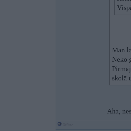
Visp
Man la
Neko 
Pirmaj
skolā 
Aha, nes
Offline