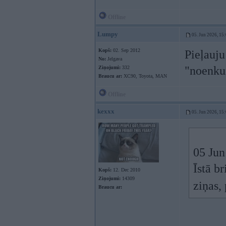
Offline
Lumpy
05. Jun 2026, 15
Kopš:
02. Sep 2012
Pieļauju
No:
Jelgava
"noenkur
Ziņojumi:
332
Braucu ar:
XC90, Toyota, MAN
Offline
kexxx
05. Jun 2026, 15
05 Jun
Īstā b
Kopš:
12. Dec 2010
Ziņojumi:
14309
ziņas,
Braucu ar: