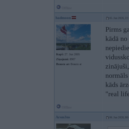
Offline
badmoon
05. Jun 2026, 22
Pirms ga
kādā no 
nepiedie
Kopš:
27. Jun 2005
vidussko
Ziņojumi:
8907
Braucu ar:
Braucu ar
zinājuši
normāls
kāds ārz
"real li
Offline
Arsm3ns
06. Jun 2026, 08