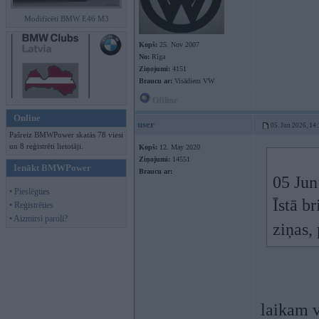
Modificēti BMW E46 M3
Kopš:
25. Nov 2007
No:
Rīga
Ziņojumi:
4151
Braucu ar:
Visādiem VW
Offline
Online
user
05. Jun 2026, 14
Pašreiz BMWPower skatās 78 viesi
un 8 reģistrēti lietotāji.
Kopš:
12. May 2020
Ziņojumi:
14551
Ienākt BMWPower
Braucu ar:
05 Jun
• Pieslēgties
Īstā b
• Reģistrēties
• Aizmirsi paroli?
ziņas,
laikam v