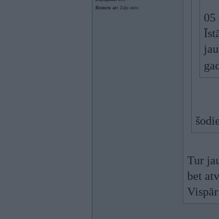
Braucu ar:
Zaļu auto
05
Īst
jau
ga
šodi
Tur jau
bet atv
Vispār