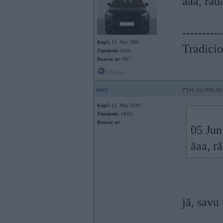
āaa, rād
----------
Kopš:
11. Nov 2005
Tradicio
Ziņojumi:
6334
Braucu ar:
NS7
Offline
user
05. Jun 2026, 16
Kopš:
12. May 2020
Ziņojumi:
14551
Braucu ar:
05 Jun
āaa, r
jā, savu