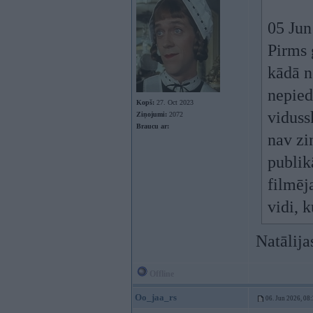
05 Jun
Pirms 
kādā n
nepied
Kopš:
27. Oct 2023
viduss
Ziņojumi:
2072
Braucu ar:
nav zi
publik
filmēj
vidi, 
Natālija
Offline
Oo_jaa_rs
06. Jun 2026, 08