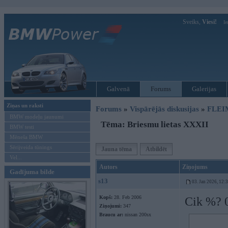
Sveiks,
Viesi!
Ie
Galvenā
Forums
Galerijas
Ziņas un raksti
Forums
»
Vispārējās diskusijas
»
FLEI
BMW modeļu jaunumi
Tēma: Briesmu lietas XXXII
BMW testi
Mēneša BMW
Sērijveida tūnings
Jauna tēma
Atbildēt
Vel...
Autors
Ziņojums
Gadījuma bilde
s13
03. Jan 2026, 12:
Kopš:
28. Feb 2006
Cik %? 
Ziņojumi:
347
Braucu ar:
nissan 200sx