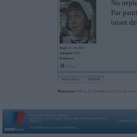
Nu nepiek
Par pant
taisot dz
Kopš:
27. Oct 2023
Ziņojumi:
2072
Braucu ar:
Offline
Jauna tēma
Atbildēt
Moderatori:
968-jk
,
AV
,
AiwaShuraLLP
,
GirtzB
,
Lafter
Vortāls BMWPower.lv darbojas
kopš 2002. gada 14. maija. Tas nav auto klubs un nav saistīts ar
Galvena
|
Fo
BMW AG.
Par BMWPower
|
Kontakti
|
Reklāma