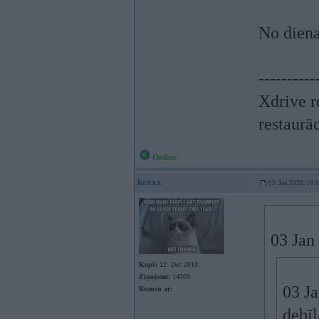
No dien
----------
Xdrive r
restaurā
Online
kexxx
03. Jan 2026, 16:
03 Jan
Kopš:
12. Dec 2010
Ziņojumi:
14309
03 J
Braucu ar:
debī