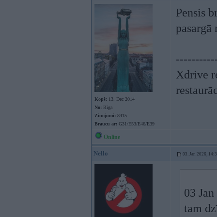
Pensis br
pasargā 
----------
Xdrive r
restaurā
Kopš:
13. Dec 2014
No:
Rīga
Ziņojumi:
8415
Braucu ar:
G31/E53/E46/E39
Online
Nello
03. Jan 2026, 14:
03 Jan
tam dz