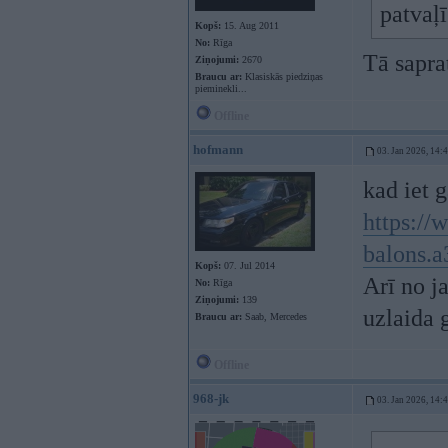
patvaļī
Kopš:
15. Aug 2011
No:
Rīga
Tā saprat
Ziņojumi:
2670
Braucu ar:
Klasiskās piedziņas
pieminekli...
Offline
hofmann
03. Jan 2026, 14:
kad iet 
https://w
balons.a
Kopš:
07. Jul 2014
Arī no j
No:
Rīga
Ziņojumi:
139
uzlaida g
Braucu ar:
Saab, Mercedes
Offline
968-jk
03. Jan 2026, 14: