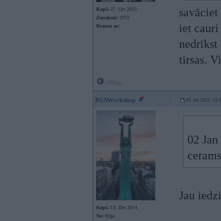
savāciet
Kopš:
27. Oct 2023
Ziņojumi:
2072
iet cauri
Braucu ar:
nedrīkst 
tirsas. 
Offline
RSAWorkshop
03. Jan 2026, 14:
02 Jan
cerams
Jau iedzi
Kopš:
13. Dec 2014
No:
Rīga