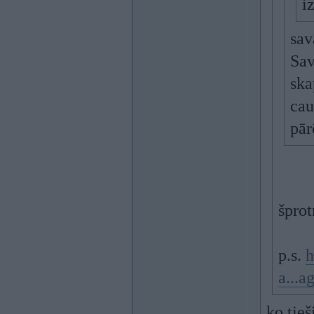
i
sav
Sav
ska
cau
pār
šprot
p.s.
h
a...a
ko tie