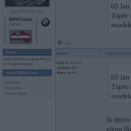
03 Jan
Alpina B7S Turbo (E12)
Tāpēc 
neadekv
Offline
Online
Bender
03. Jan 2026, 12:
Pašreiz BMWPower skatās 99 viesi
Kopš:
30. Oct 2014
un 3 reģistrēti lietotāji.
Ziņojumi:
2196
Ienākt BMWPower
Braucu ar:
E91
03 Jan
• Pieslēgties
Tāpēc 
• Reģistrēties
• Aizmirsi paroli?
neadekv
Ja dzīvo
vienu fāz