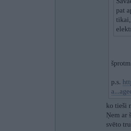
Savād
pat a
tikai
elekt
šprotm
p.s.
ht
a...age
ko tieši
Ņem ar š
svēto tr