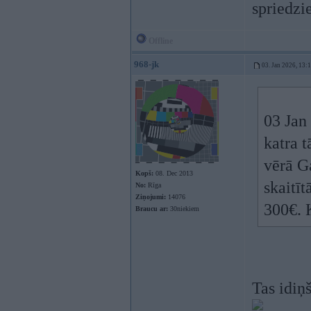
spriedzi
Offline
968-jk
03. Jan 2026, 13:
03 Jan
katra 
vērā G
Kopš:
08. Dec 2013
skaitī
No:
Rīga
Ziņojumi:
14076
300€. 
Braucu ar:
30niekiem
Tas idiņš