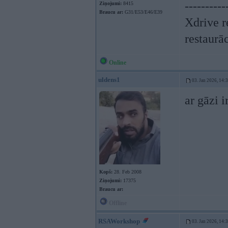
----------
Ziņojumi:
8415
Braucu ar:
G31/E53/E46/E39
Xdrive r
restaurā
Online
uldens1
03. Jan 2026, 14:
ar gāzi 
Kopš:
28. Feb 2008
Ziņojumi:
17375
Braucu ar:
Offline
RSAWorkshop
03. Jan 2026, 14: