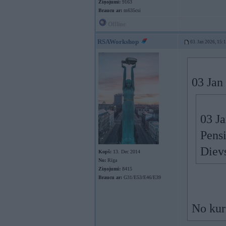
Ziņojumi:
9163
Braucu ar:
m635csi
Offline
RSAWorkshop
03. Jan 2026, 15:
03 Jan
03 J
Pensi
Dievs
Kopš:
13. Dec 2014
No:
Rīga
Ziņojumi:
8415
Braucu ar:
G31/E53/E46/E39
No kur