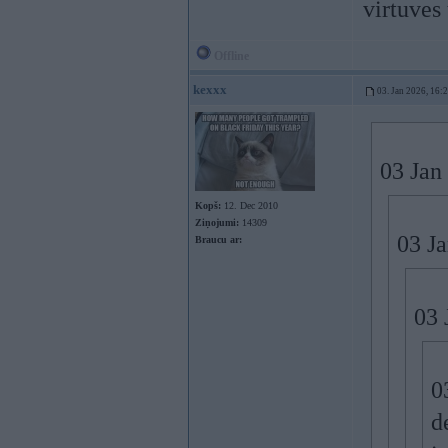
virtuves 
Offline
kexxx
03. Jan 2026, 16:
03 Jan
Kopš:
12. Dec 2010
Ziņojumi:
14309
03 J
Braucu ar:
03 
0
d