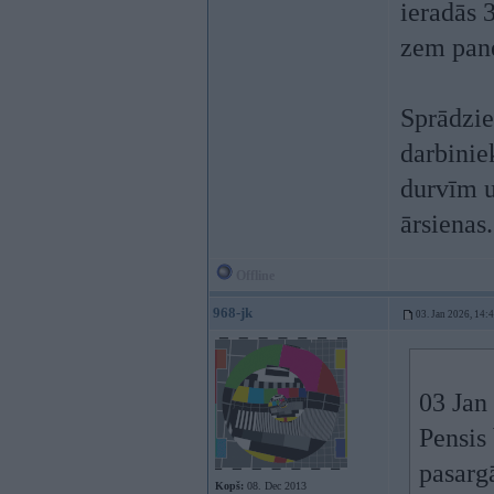
ieradās 
zem pan
Sprādzie
darbinie
durvīm u
ārsienas.
Offline
968-jk
03. Jan 2026, 14:
03 Jan
Pensis 
pasargā
Kopš:
08. Dec 2013