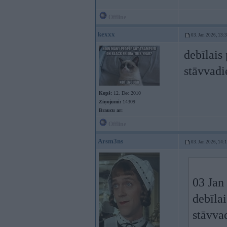
Offline
kexxx
03. Jan 2026, 13:
debīlais
stāvvad
Kopš:
12. Dec 2010
Ziņojumi:
14309
Braucu ar:
Offline
Arsm3ns
03. Jan 2026, 14:
03 Jan
debīla
stāvva