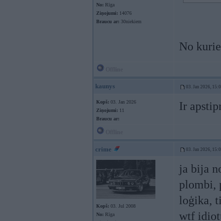
No:
Rīga
Ziņojumi:
14076
Braucu ar:
30niekiem
No kurie
Offline
kaunys
03. Jan 2026, 15:
Kopš:
03. Jan 2026
Ir apstip
Ziņojumi:
11
Braucu ar:
Offline
crime
03. Jan 2026, 15:
ja bija 
plombi, p
loģika, 
Kopš:
03. Jul 2008
wtf idio
No:
Rīga