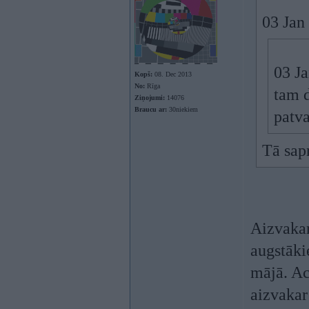
03 Jan
03 J
Kopš:
08. Dec 2013
No:
Rīga
tam d
Ziņojumi:
14076
Braucu ar:
30niekiem
patva
Tā sapr
Aizvakar
augstāki
mājā. Ac
aizvakar