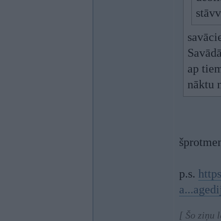
stāv
savāci
Savādāk
ap tiem
nāktu n
šprotmen
p.s.
http
a...agedi
[ Šo ziņu 