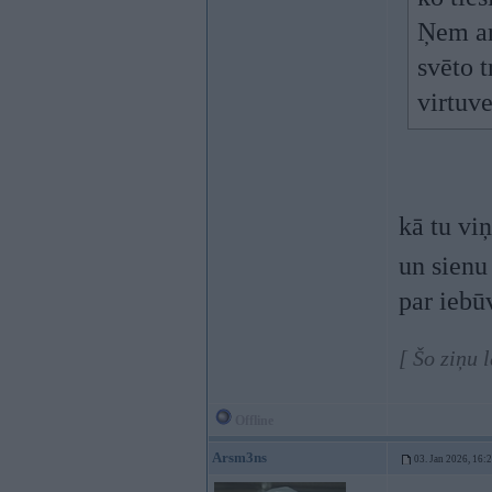
Ņem ar
svēto 
virtuve
kā tu vi
un sienu
par iebū
[ Šo ziņu 
Offline
Arsm3ns
03. Jan 2026, 16: