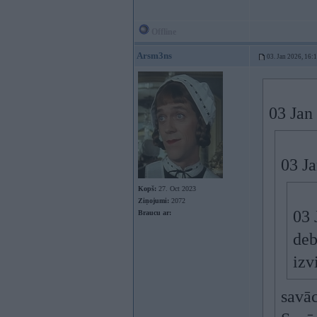
Offline
Arsm3ns
03. Jan 2026, 16:
03 Jan
03 J
Kopš:
27. Oct 2023
Ziņojumi:
2072
03 
Braucu ar:
deb
izv
savāc