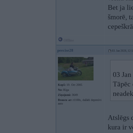
Bet ja l
šmorē, ta
cepeškrās
Offline
peecise28
03. Jan 2026, 12:
03 Jan
Tāpēc 
Kopš:
19. Oct 2005
No:
Rīga
neadekv
Ziņojumi:
3649
Braucu ar:
r1100s, dažādi depresīvi
auto
Atslēgs 
kura ir 