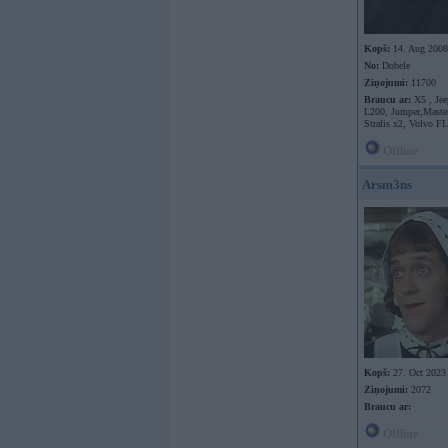
Kopš:
14. Aug 2008
No:
Dobele
Ziņojumi:
11700
Braucu ar:
X5 , Jee
L200, Jumper,Master
Stralis x2, Volvo F
Offline
Arsm3ns
Kopš:
27. Oct 2023
Ziņojumi:
2072
Braucu ar:
Offline