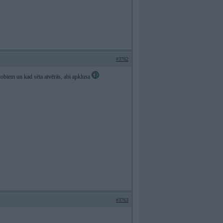
#3762
m zobiem un kad sēta atvērās, abi apklusa
#3763