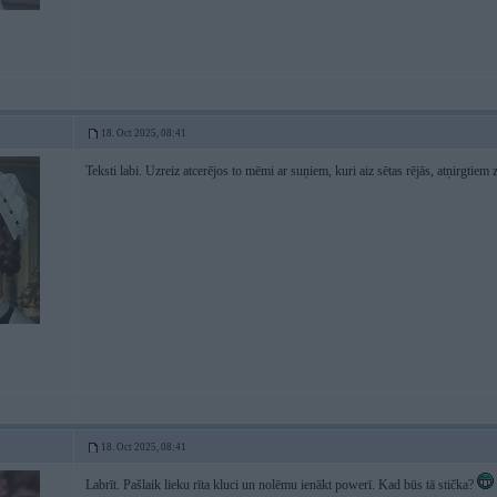
18. Oct 2025, 08:41
Teksti labi. Uzreiz atcerējos to mēmi ar suņiem, kuri aiz sētas rējās, atņirgtie
18. Oct 2025, 08:41
Labrīt. Pašlaik lieku rīta kluci un nolēmu ienākt powerī. Kad būs tā stička?