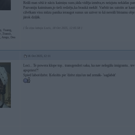
Reāli man sētā ir nācis kaimiņu suns,tāda vidēja izmēra,es neizjutu nekādas pa
Pazvaniju kaiminam,jo tieši redzēju,ka braukā meklē. Varbūt tas saistits ar k
cilvēkam visu mūzu panika ieraugot sunus un uztver to kā nereāli bīstamu obje
jārok dziļāk.
[ Šo ziņu laboja Locis, 18 Oct 2025, 12:05:58 ]
p, Tuareg,
 ,Transit,
L, Atego, Deu
18. Oct 2025, 12:11
Loci... Te powera klope top.. transgenderi saka, ka nav nelegālu imigrantu.. tev
apspriest?!
Spied labot/dzēst. Ķeksītis pie 'dzēst ziņu'un tad zemāk- 'saglabāt'