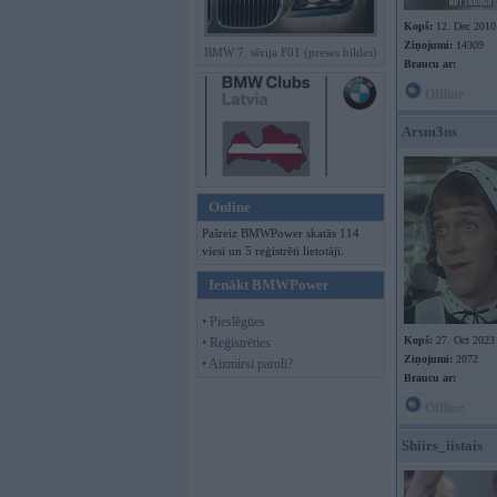
Kopš:
12. Dec 2010
Ziņojumi:
14309
BMW 7. sērija F01 (preses bildes)
Braucu ar:
Offline
Arsm3ns
Online
Pašreiz BMWPower skatās 114
viesi un 5 reģistrēti lietotāji.
Ienākt BMWPower
• Pieslēgties
Kopš:
27. Oct 2023
• Reģistrēties
Ziņojumi:
2072
• Aizmirsi paroli?
Braucu ar:
Offline
Shiirs_iistais