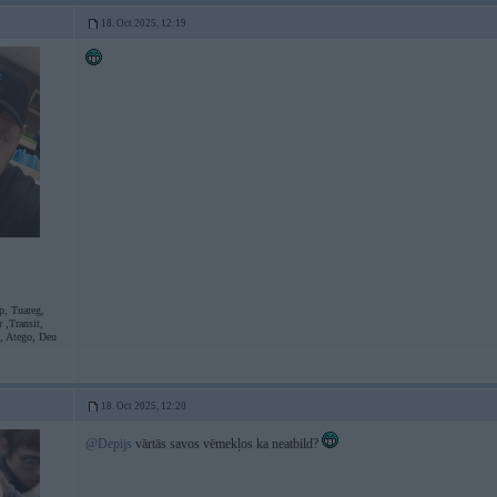
18. Oct 2025, 12:19
p, Tuareg,
 ,Transit,
L, Atego, Deu
18. Oct 2025, 12:20
@Depijs
vārtās savos vēmekļos ka neatbild?