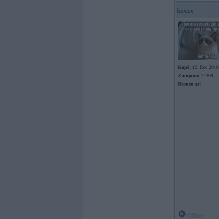
kexxx
Kopš:
12. Dec 2010
Ziņojumi:
14309
Braucu ar:
Offline