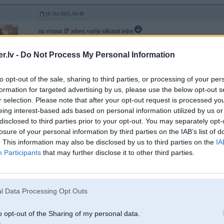
18. Oct 2025, 09:49
nu vismaz IP adresi varēja sākumā iedot
.lv -
Do Not Process My Personal Information
to opt-out of the sale, sharing to third parties, or processing of your per
formation for targeted advertising by us, please use the below opt-out s
r selection. Please note that after your opt-out request is processed y
eing interest-based ads based on personal information utilized by us or
disclosed to third parties prior to your opt-out. You may separately opt-
losure of your personal information by third parties on the IAB’s list of
. This information may also be disclosed by us to third parties on the
IA
Participants
that may further disclose it to other third parties.
18. Oct 2025, 10:28
Es tā sapratu ka viens 3 naktī bija gatavs no čuhņas braukt ar taksi uz rīgu, l
l Data Processing Opt Outs
o opt-out of the Sharing of my personal data.