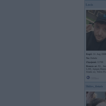
Locis
Kopš:
14. Aug 2008
No:
Dobele
Ziņojumi:
11700
Braucu ar:
X5 , Jee
L200, Jumper,Master
Stralis x2, Volvo F
Offline
Shiirs_iistais