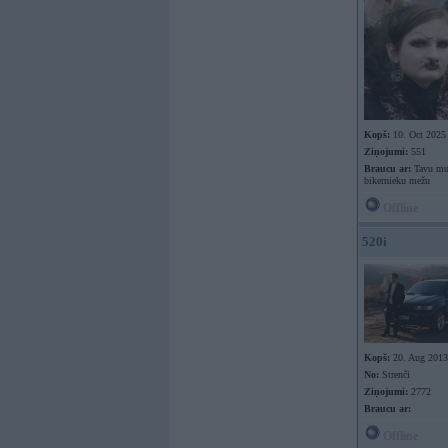
Kopš:
10. Oct 2025
Ziņojumi:
551
Braucu ar:
Tavu mut
bikernieku mežu
Offline
520i
Kopš:
20. Aug 2013
No:
Strenči
Ziņojumi:
2772
Braucu ar:
Offline