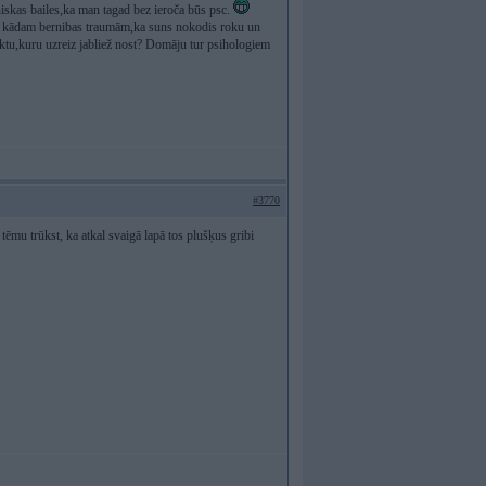
niskas bailes,ka man tagad bez ieroča būs psc.
aut kādam bernibas traumām,ka suns nokodis roku un
ktu,kuru uzreiz jabliež nost? Domāju tur psihologiem
#3770
 tēmu trūkst, ka atkal svaigā lapā tos plušķus gribi