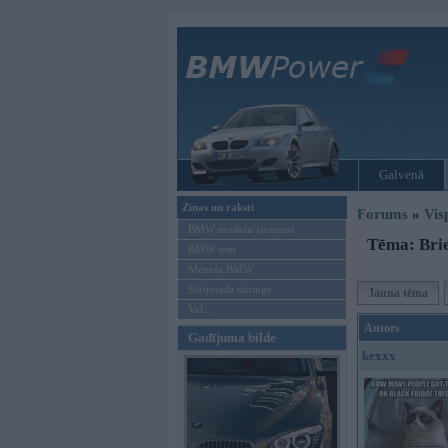
Galvenā
Ziņas un raksti
Forums
»
Vis
BMW modeļu jaunumi
Tēma: Bri
BMW testi
Mēneša BMW
Sērijveida tūnings
Jauna tēma
Vel...
Autors
Gadījuma bilde
kexxx