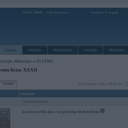
Sveiks,
Viesi!
|
Sestdiena, 8. augusts
Ienākt
Reģistrācija
Forums
Galerijas
Reģistrācija
Lietotāji
Meklētājs
pārējās diskusijas
»
FLEIMS
esmu lietas XXXII
Atbildēt
6135 ziņojumi • Lapa 189 no 307 •
Ziņojums
18. Oct 2025, 08:03
jau palasot pēdējās lapas, var just kārtīgu alkohola dvingu