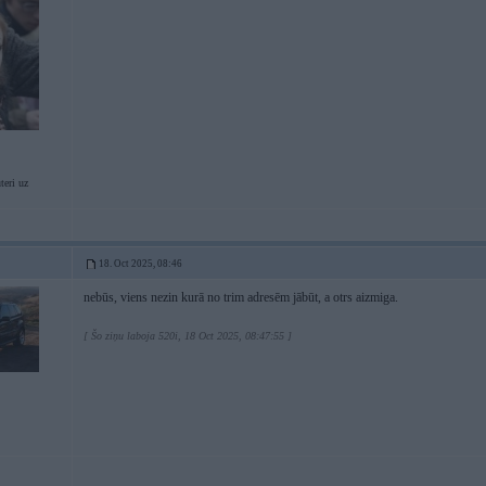
eri uz
18. Oct 2025, 08:46
nebūs, viens nezin kurā no trim adresēm jābūt, a otrs aizmiga.
[ Šo ziņu laboja 520i, 18 Oct 2025, 08:47:55 ]