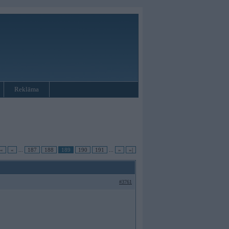
Reklāma
|«
«
...
187
188
189
190
191
...
»
»|
#3761