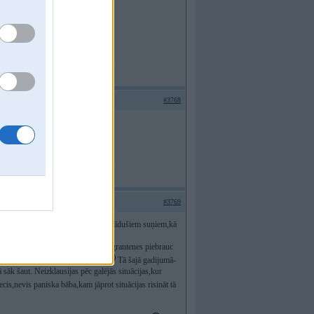
#3768
u viss ok.
#3769
citādāk nemāk risināt situāciju ar noklīdušiem suņiem,kā
iem. Nu tā,kā man vienreiz uz lauku grantenes piebrauc
ud ,ka izvilks ieroci un nošaus.
Tā šajā gadijumā-
sāk šaut. Neizklausijas pēc galējās situācijas,kur
ecis,nevis paniska bāba,kam jāprot situācijas risināt tā