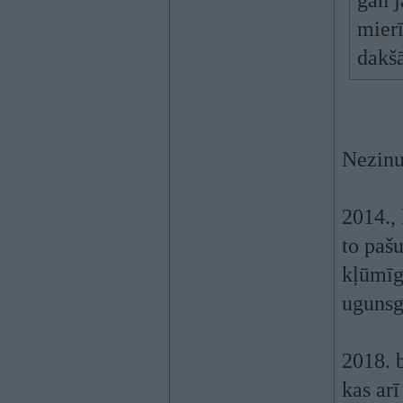
gan j
mierī
dak
Nezinu
2014., 
to paš
kļūmīg
ugunsg
2018. b
kas ar