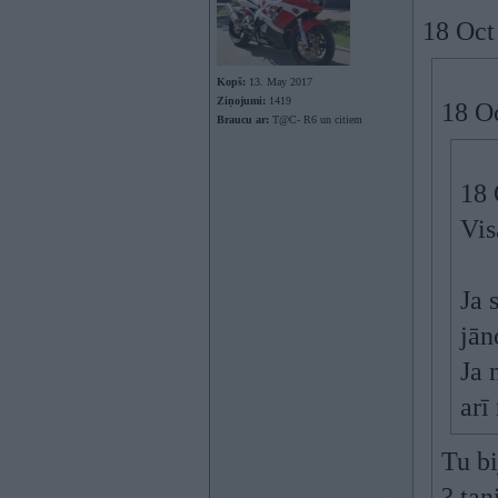
18 Oct
Kopš:
13. May 2017
Ziņojumi:
1419
18 O
Braucu ar:
T@C- R6 un citiem
18 
Vis
Ja 
jān
Ja 
arī
Tu bi
? tan