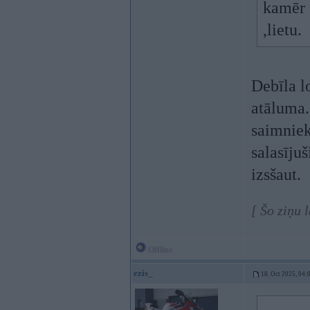
kamēr t
,lietu.
Debīla l
atāluma. 
saimnieks
salasījuš
izsšaut.
[ Šo ziņu 
Offline
ezis_
18. Oct 2025, 04: