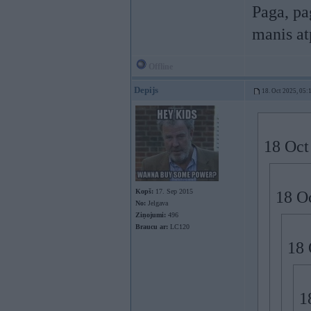
Paga, pag
manis at
Offline
Depijs
18. Oct 2025, 05:
18 Oct
Kopš:
17. Sep 2015
18 O
No:
Jelgava
Ziņojumi:
496
Braucu ar:
LC120
18 
1