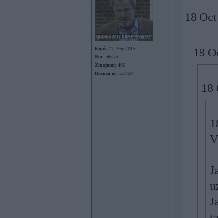
18 Oct
Kopš:
17. Sep 2015
18 O
No:
Jelgava
Ziņojumi:
496
Braucu ar:
LC120
18 
1
V
J
u
J
t