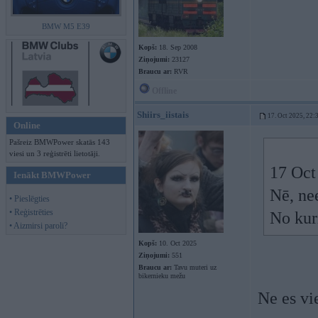
BMW M5 E39
Kopš:
18. Sep 2008
Ziņojumi:
23127
Braucu ar:
RVR
Offline
Shiirs_iistais
17. Oct 2025, 22:
Online
Pašreiz BMWPower skatās 143
viesi un 3 reģistrēti lietotāji.
17 Oct
Ienākt BMWPower
Nē, ne
• Pieslēgties
• Reģistrēties
No kur
• Aizmirsi paroli?
Kopš:
10. Oct 2025
Ziņojumi:
551
Braucu ar:
Tavu muteri uz
bikernieku mežu
Ne es vi