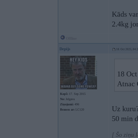
Kāds varo
2.4kg jo
Offline
Depijs
18. Oct 2025, 04:
18 Oct
Atnac 
Kopš:
17. Sep 2015
No:
Jelgava
Ziņojumi:
496
Uz kuru?
Braucu ar:
LC120
50 min d
[ Šo ziņu 