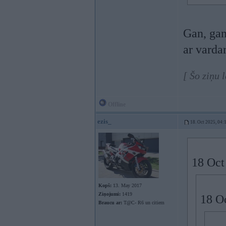
Gan, gan
ar varda
[ Šo ziņu 
Offline
ezis_
18. Oct 2025, 04:
18 Oct
Kopš:
13. May 2017
Ziņojumi:
1419
18 O
Braucu ar:
T@C- R6 un citiem