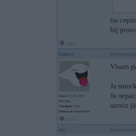
tie cepin
bij prov
Offline
JankyLV
18. Oct 2025, 02:
Visam pa
Ja suns/k
Ja nepaz
Kopš:
23. Jul 2014
No:
Rīga
uzreiz j
Ziņojumi:
3218
Braucu ar:
imperialblau
Offline
ezis_
18. Oct 2025, 02: