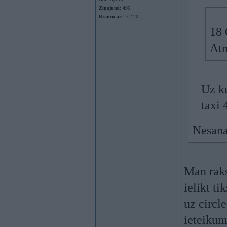
Ziņojumi:
496
Braucu ar:
LC120
18 
Atn
Uz ku
taxi 
Nesana
Man raks
ielikt t
uz circl
ieteikum