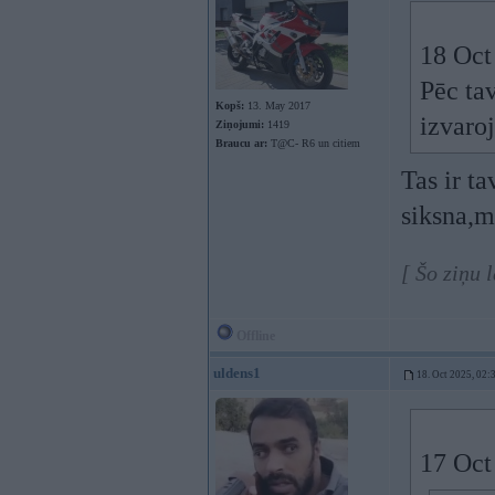
18 Oct
Pēc ta
Kopš:
13. May 2017
izvaroj
Ziņojumi:
1419
Braucu ar:
T@C- R6 un citiem
Tas ir ta
siksna,m
[ Šo ziņu 
Offline
uldens1
18. Oct 2025, 02:
17 Oct