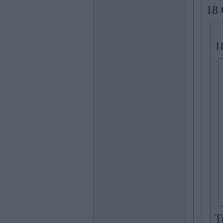
18 
1
T