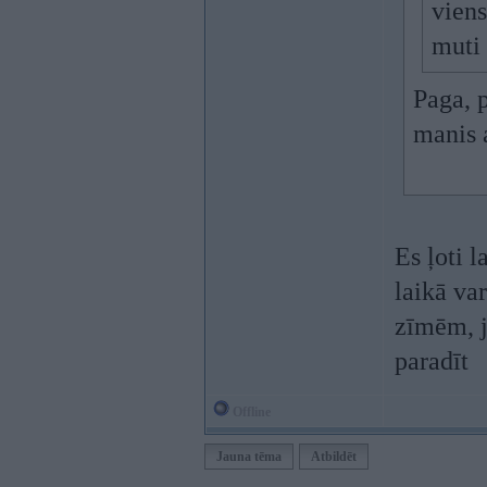
viens
muti
Paga, p
manis 
Es ļoti l
laikā va
zīmēm, jo
paradīt
Offline
Jauna tēma
Atbildēt