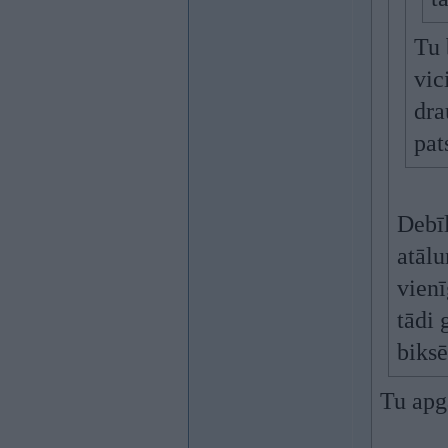
Tu 
vic
dra
pat
Debīl
atālu
vienī
tādi 
biksē
Tu apg