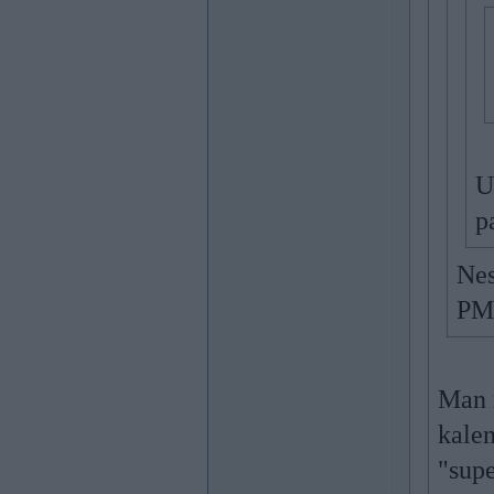
U
p
Nes
P
Man r
kalen
"supe