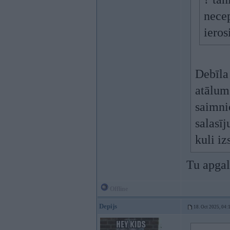
necep
ieros
Debīla
atāluma
saimnie
salasīj
kuli iz
Tu apgal
Offline
Depijs
18. Oct 2025, 04: