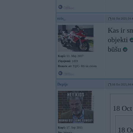
Offline
ezis_
18. Oct 2025, 04:
Kas ir s
objekti
būšu
Kopš:
13. May 2017
Ziņojumi:
1419
Braucu ar:
T@C- R6 un citiem
Offline
Depijs
18. Oct 2025, 04:
18 Oct
Kopš:
17. Sep 2015
18 O
No:
Jelgava