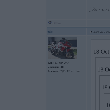
[ Šo ziņu 
Offline
ezis_
18. Oct 2025, 04:
18 Oct
Kopš:
13. May 2017
Ziņojumi:
1419
18 O
Braucu ar:
T@C- R6 un citiem
18 
1