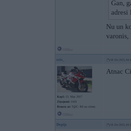
Gan, ga
adresi
Nu un ko 
varonis, 
Offline
ezis_
18. Oct 2025, 04:
Atnac Ci
Kopš:
13. May 2017
Ziņojumi:
1419
Braucu ar:
T@C- R6 un citiem
Offline
Depijs
18. Oct 2025, 04: