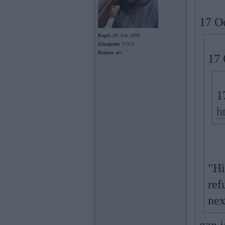
17 O
Kopš:
28. Feb 2008
Ziņojumi:
17375
Braucu ar:
17 
1
h
"Hi
ref
nex