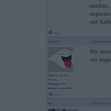
notikās.
uzpurnis
nav kads
Offline
JankyLV
18. Oct 2025, 02:
Pēc tava
vai noga
Kopš:
23. Jul 2014
No:
Rīga
Ziņojumi:
3218
Braucu ar:
imperialblau
Offline
ezis_
18. Oct 2025, 02: