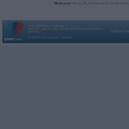
Moderatori:
968-jk
,
AV
,
AiwaShuraLLP
,
GirtzB
,
Lafter
Vortāls BMWPower.lv darbojas
kopš 2002. gada 14. maija. Tas nav auto klubs un nav saistīts ar
Galvena
|
Fo
BMW AG.
Par BMWPower
|
Kontakti
|
Reklāma