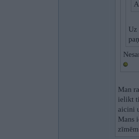
A
Uz 
paņ
Nesan
Man ra
ielikt
aicini 
Mans i
zīmēm