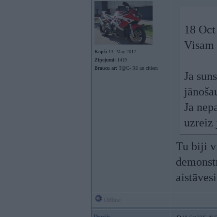
18 Oct
Visam 
Kopš:
13. May 2017
Ziņojumi:
1419
Braucu ar:
T@C- R6 un citiem
Ja suns
jānošau
Ja nep
uzreiz
Tu biji v
demonst
aistāvesi
Offline
Depijs