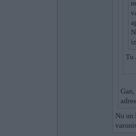
n
v
a
N
i
Tu 
Gan, 
adre
Nu un k
varonis