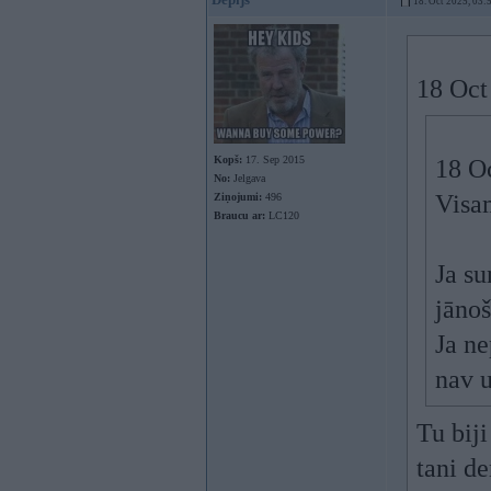
18. Oct 2025, 03:
18 Oct
Kopš:
17. Sep 2015
18 O
No:
Jelgava
Visam
Ziņojumi:
496
Braucu ar:
LC120
Ja su
jānoš
Ja ne
nav u
Tu biji
tani d