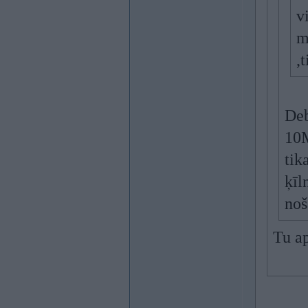
v
m
,
Deb
10M
tik
ķīl
noš
Tu ap