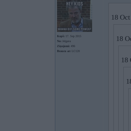
18 Oct
Kopš:
17. Sep 2015
18 O
No:
Jelgava
Ziņojumi:
496
Braucu ar:
LC120
18 
1