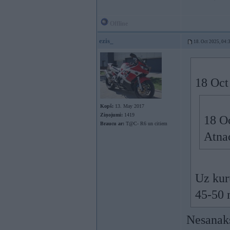
Offline
ezis_
18. Oct 2025, 04:
18 Oct
Kopš:
13. May 2017
Ziņojumi:
1419
18 O
Braucu ar:
T@C- R6 un citiem
Atna
Uz kur
45-50 
Nesanaks