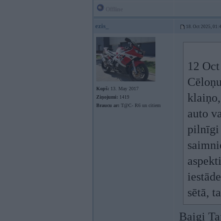
Offline
ezis_
18. Oct 2025, 01:
12 Oct
Cēloņu 
Kopš:
13. May 2017
klaiņo,
Ziņojumi:
1419
Braucu ar:
T@C- R6 un citiem
auto va
pilnīgi
saimni
aspekt
iestāde
sētā, t
Baigi Ta