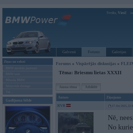
Sveiks,
Viesi!
Ie
Galvenā
Forums
Galerijas
Ziņas un raksti
Forums
»
Vispārējās diskusijas
»
FLEI
BMW modeļu jaunumi
Tēma: Briesmu lietas XXXII
BMW testi
Mēneša BMW
Sērijveida tūnings
Jauna tēma
Atbildēt
Vel...
Autors
Ziņojums
Gadījuma bilde
RVR
17. Oct 2025, 22:
Nē, nee
No kurie