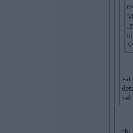
0
Mē
Jā
b
Va
var
det
vēl
Labi,