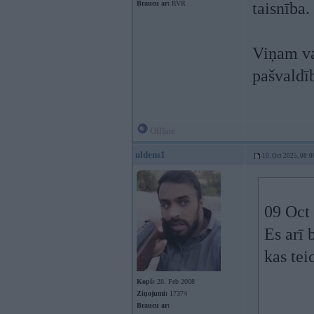
Braucu ar:
RVR
taisnība.
Viņam vai
pašvaldīb
Offline
uldens1
10. Oct 2025, 08:0
09 Oct
Es arī 
kas te
Kopš:
28. Feb 2008
Ziņojumi:
17374
Braucu ar: