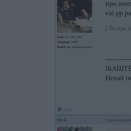
tipo ano
vai pp p
[ Šo ziņu 
Kopš:
14. May 2002
Ziņojumi:
34090
Braucu ar:
banderautomobili
-----------
ІБАШТЕ!
Нехай по
Offline
968-jk
10. Oct 2025, 08:2