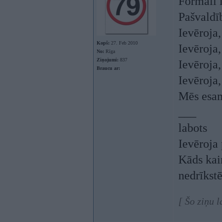
Formāli 
Pašvaldī
Ievēroja
Kopš:
27. Feb 2010
Ievēroja,
No:
Rīga
Ziņojumi:
837
Ievēroja,
Braucu ar:
Ievēroja,
Mēs esam
___
labots
Ievēroja 
Kāds kai
nedrīkstē
[ Šo ziņu 