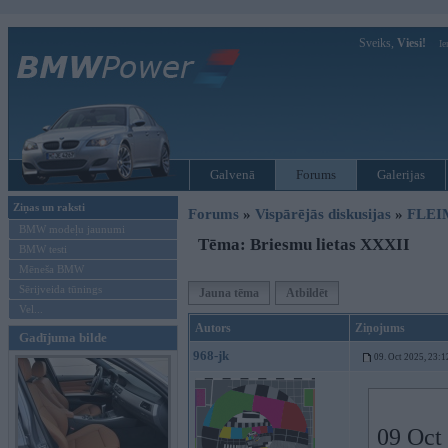
Sveiks,
Viesi!
Ie
Galvenā
Forums
Galerijas
Ziņas un raksti
Forums
»
Vispārējās diskusijas
»
FLEI
BMW modeļu jaunumi
Tēma: Briesmu lietas XXXII
BMW testi
Mēneša BMW
Sērijveida tūnings
Jauna tēma
Atbildēt
Vel...
Autors
Ziņojums
Gadījuma bilde
968-jk
09. Oct 2025, 23:1
09 Oct