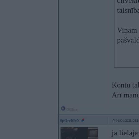
cilvēki
taisnīb
Viņam v
pašvald
Kontu ta
Arī manu
Offline
SpOrcMeN
10. Oct 2025, 08:1
ja lielaj