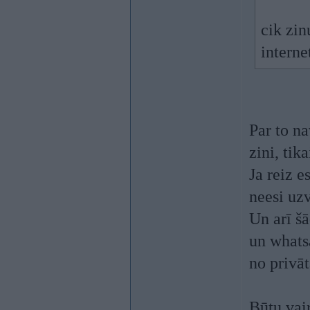
cik zin
interne
Par to na
zini, tika
Ja reiz e
neesi uz
Un arī š
un whats
no privāt
Būtu vair