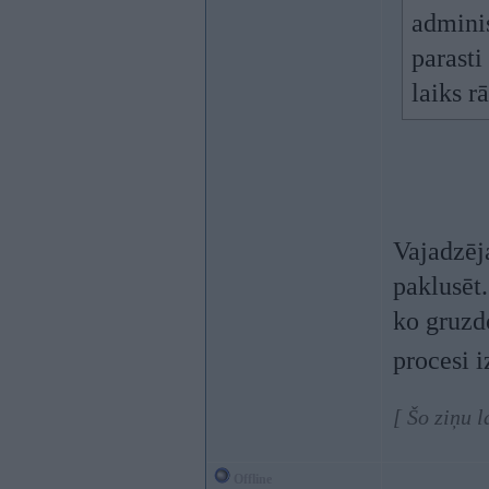
adminis
parasti
laiks rā
Vajadzēja
paklusēt.
ko gruzdo
procesi i
[ Šo ziņu 
Offline