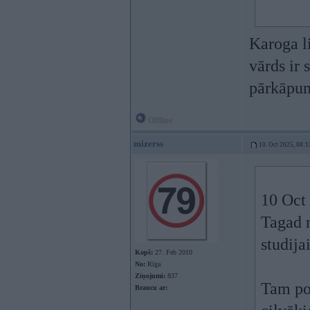
Karoga l
vārds ir 
pārkāpu
Offline
mizerss
10. Oct 2025, 08:1
10 Oct
Tagad n
studija
Kopš:
27. Feb 2010
No:
Rīga
Ziņojumi:
837
Tam pol
Braucu ar: