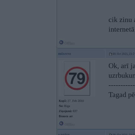
cik zinu
internetā
Offline
mizerss
09. Oct 2025, 23:2
Ok, arī j
uzrbukum
-----------
Tagad pēc
Kopš:
27. Feb 2010
No:
Rīga
Ziņojumi:
837
Braucu ar:
Offline
yanjux