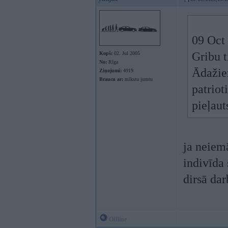
09 Oct
Gribu t
Kopš:
02. Jul 2005
No:
Rīga
Ādažiem
Ziņojumi:
4919
Braucu ar:
mīkstu jumtu
patriot
pieļaut
ja neiem
indivīda 
dirsā dar
Offline