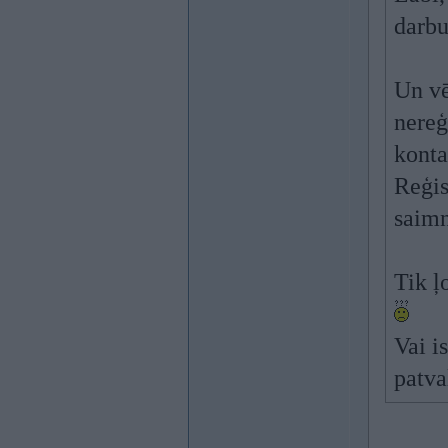
darbu
Un vē
nereģ
konta
Reģis
saimn
Tik ļ
Vai i
patva