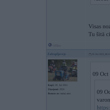
Visas no
Tu šitā c
Offline
Zalespljavejs
10. Oct 2025, 08:4
09 Oct
Kopš:
28. Jul 2015
Ziņojumi:
2924
09 Oc
Braucu ar:
tautas auto
varon
https