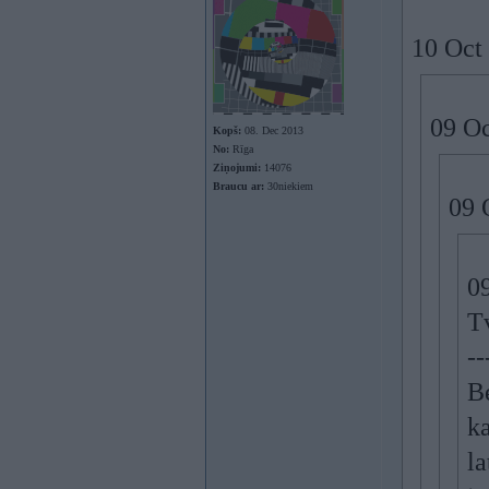
10 Oct
09 Oc
Kopš:
08. Dec 2013
No:
Rīga
Ziņojumi:
14076
Braucu ar:
30niekiem
09 
0
Tv
--
Be
k
la