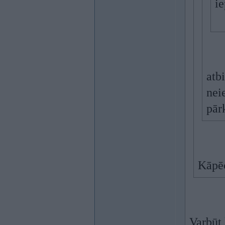
ie
atb
nei
pār
Kāpē
Varbūt