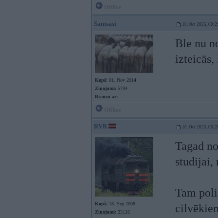
Offline
Samsasi
10. Oct 2025, 00:2
Ble nu no
izteicās,
Kopš:
01. Nov 2014
Ziņojumi:
5704
Braucu ar:
Offline
RVR
10. Oct 2025, 06:2
Tagad no 
studijai,
Tam polic
Kopš:
18. Sep 2008
cilvēkiem
Ziņojumi:
23126