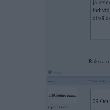
ja neie
indivīd
dirsā d
Raksta m
Offline
yanjux
09. Oct 2025, 23:1
09 Oct
Kopš:
02. Jul 2005