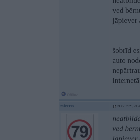
neatbild
ved bērn
jāpiever 
šobrīd es
auto nodo
nepārtrau
internetā
Offline
mizerss
09. Oct 2025, 23:2
neatbild
ved bērnu
jāpiever