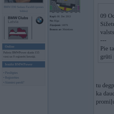
BMW E90 Sedans Facelift (preses
bildes)
09 Oc
Kopš:
08. Dec 2013
No:
Rīga
Sižet
Ziņojumi:
14076
Braucu ar:
30niekiem
valst
---
Online
Pie t
Pašreiz BMWPower skatās 155
grūti
viesi un 0 reģistrēti lietotāji.
Ienākt BMWPower
• Pieslēgties
• Reģistrēties
• Aizmirsi paroli?
tu degp
ka dau
promiļ