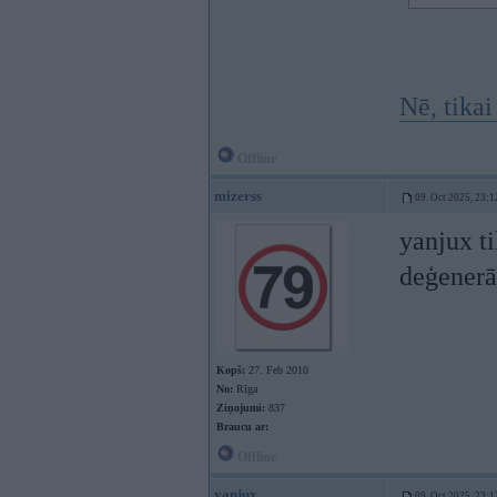
Nē, tikai
Offline
mizerss
09. Oct 2025, 23:1
yanjux ti
deģenerā
Kopš:
27. Feb 2010
No:
Rīga
Ziņojumi:
837
Braucu ar:
Offline
yanjux
09. Oct 2025, 23:1