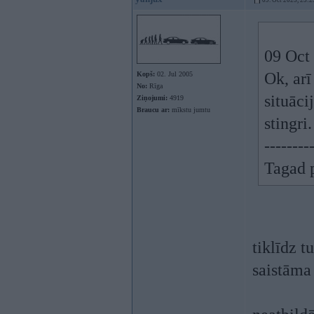
09. Oct 2025, 23:2
09 Oct
Ok, arī
Kopš:
02. Jul 2005
No:
Rīga
situāci
Ziņojumi:
4919
Braucu ar:
mīkstu jumtu
stingri.
--------
Tagad p
tiklīdz t
saistāma 