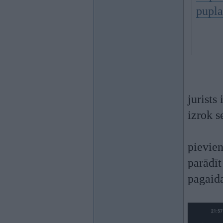
pupla
jurists
izrok s
pievien
parādīt
pagaida