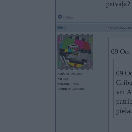
patvaļa?
Offline
968-jk
09. Oct 2025, 23:1
09 Oct
09 Oc
Kopš:
08. Dec 2013
No:
Rīga
Gribu
Ziņojumi:
14076
Braucu ar:
30niekiem
vai Ā
patri
pieļau