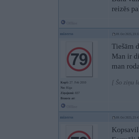
reizēs pa
Offline
mizerss
09. Oct 2025, 23:3
Tiešām d
Man ir d
man roda
[ Šo ziņu 
Kopš:
27. Feb 2010
No:
Rīga
Ziņojumi:
837
Braucu ar:
Offline
mizerss
09. Oct 2025, 23:4
Kopsavi