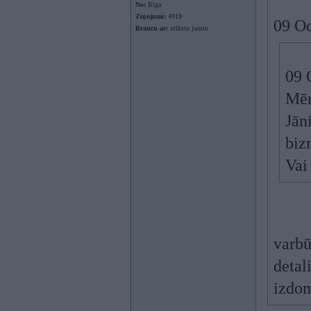
No:
Rīga
Ziņojumi:
4919
09 Oc
Braucu ar:
mīkstu jumtu
09 
Mēr
Jān
biz
Vai
varbū
detal
izdo