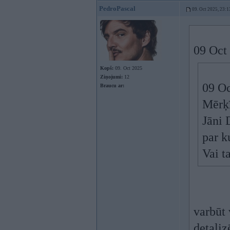
PedroPascal
09. Oct 2025, 23:1
09 Oct
Kopš:
09. Oct 2025
Ziņojumi:
12
09 Oc
Braucu ar:
Mērķī
Jāni 
par k
Vai t
varbūt 
detaliz