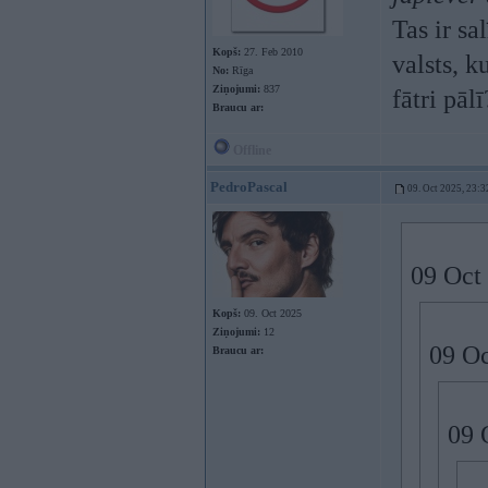
Tas ir sa
Kopš:
27. Feb 2010
valsts, k
No:
Rīga
Ziņojumi:
837
fātri pā
Braucu ar:
Offline
PedroPascal
09. Oct 2025, 23:3
09 Oct
Kopš:
09. Oct 2025
Ziņojumi:
12
09 Oc
Braucu ar:
09 