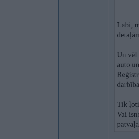
Labi, 
detaļām
Un vēl 
auto un
Reģistr
darbīb
Tik ļot
Vai isn
patvaļ