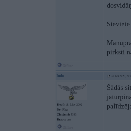
dosvidāņ
Sieviete
Manuprāt
pirksti 
Offline
Indo
03. Feb 2025, 20:
Šādās si
jāturpin
palīdzēj
Kopš:
18. May 2002
No:
Rīga
Ziņojumi:
5383
Braucu ar:
Offline