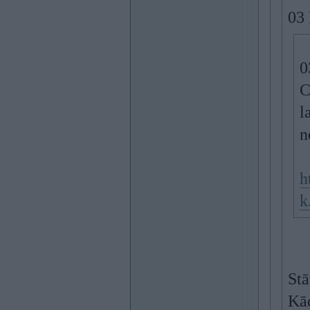
03 
0
C
l
n
h
k
Stā
Kād