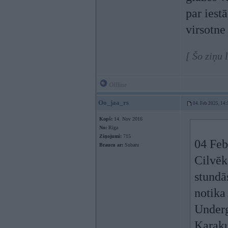
par iest
virsotn
[ Šo ziņu
Offline
Oo_jaa_rs
04. Feb 2025, 14:
Kopš:
14. Nov 2016
No:
Rīga
Ziņojumi:
715
04 Feb
Braucu ar:
Subaru
Cilvēk
stundā
notika
Underg
Karaku