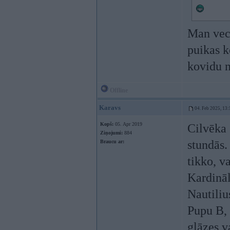
Man veca
puikas k
kovidu 
Offline
Karavs
04. Feb 2025, 13:
Kopš:
05. Apr 2019
Cilvēka 
Ziņojumi:
884
stundās.
Braucu ar:
tikko, v
Kardinā
Nautiliu
Pupu B, 
glāzes v