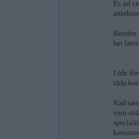
Es arī c
attieksm
Reizēm t
bet latvi
Līdz šim
tādu kor
Kad saru
vnm sitā
speciali
komatus