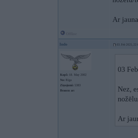
Ar jauna
Offline
Indo
03. Feb 2025, 22:
03 Feb
Kopš:
18. May 2002
No:
Rīga
Ziņojumi:
5383
Nez, e
Braucu ar:
nožēlu
Ar jau