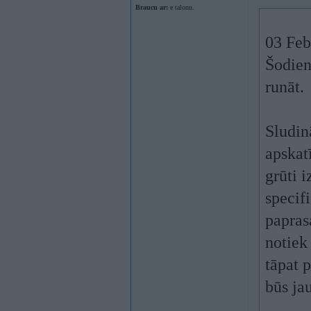
Braucu ar:
e talonu.
03 Feb
Šodien
runāt.
Sludin
apskatī
grūti i
specifi
papras
notiek
tāpat 
būs ja