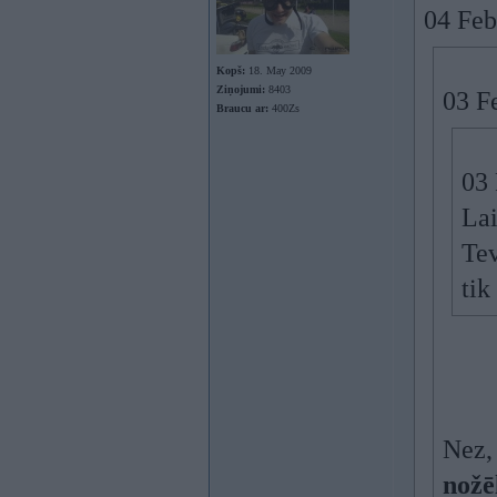
04 Feb
Kopš:
18. May 2009
Ziņojumi:
8403
03 F
Braucu ar:
400Zs
03 
Lai
Tev
tik
Nez,
nožē