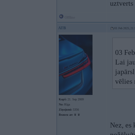
uztverts
Offline
ATB
03. Feb 2025, 21:
03 Feb
Lai ja
japārs
vēlies
Kopš:
21. Sep 2009
No:
Rīga
Ziņojumi:
5356
Braucu ar:
♛ ♛
Nez, es 
nožēlu/t