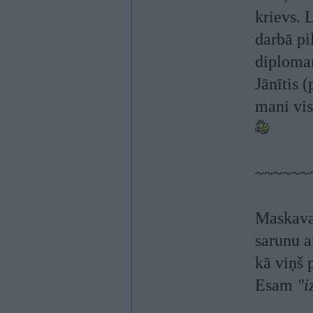
krievs. 
darbā pi
diploma
Jānītis 
mani vis
~~~~~~
Maskavas
sarunu a
kā viņš 
Esam
"i