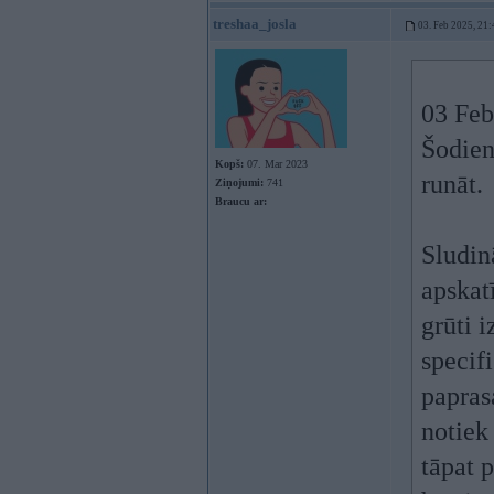
treshaa_josla
03. Feb 2025, 21:
03 Feb
Šodien
Kopš:
07. Mar 2023
runāt.
Ziņojumi:
741
Braucu ar:
Sludin
apskatī
grūti i
specifi
papras
notiek
tāpat 