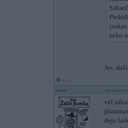
Saksof
Piektdi
jaukas
neko na
Jes, daž
Offline
oswald
04. Feb 2025, 15:
vēl sāku
plastmas
deju lai