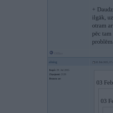
+ Daudz 
ilgāk, u
otram ar
pēc tam 
problēma
Offline
alnisg
03. Feb 2025, 17:
Kopš:
29. Jul 2015
Ziņojumi:
2120
Braucu ar:
03 Feb
03 F