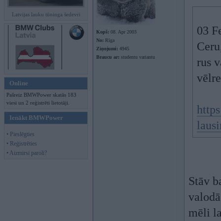
Latvijas lauku tūninga šedevri
03 F
Kopš:
08. Apr 2003
No:
Rīga
Ceru,
Ziņojumi:
4945
Braucu ar:
studentu variantu
rus v
vēlre
Online
Pašreiz BMWPower skatās 183
viesi un 2 reģistrēti lietotāji.
https
Ienākt BMWPower
lausi
• Pieslēgties
• Reģistrēties
• Aizmirsi paroli?
Stāv b
valodā
mēli la