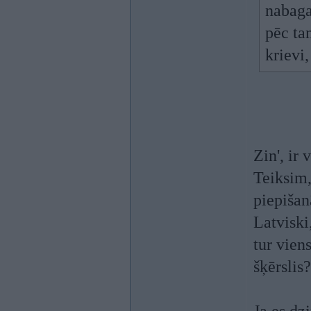
nabaga
pēc ta
krievi
Zin', ir
Teiksim, 
piepišan
Latviski,
tur vien
šķērslis?