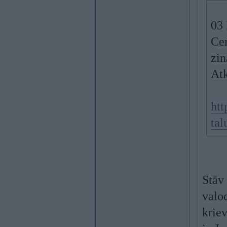
03 
Cer
zin
Atk
htt
tal
Stāv 
valod
kriev