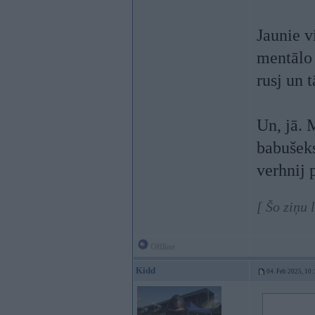
Jaunie v
mentālo 
rusj un 
Un, jā. 
babušeks
verhnij 
[ Šo ziņu 
Offline
Kidd
04. Feb 2025, 10: