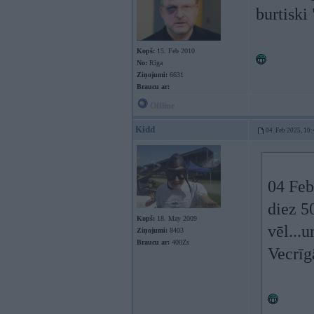
burtiski
Kopš:
15. Feb 2010
No:
Rīga
Ziņojumi:
6631
Braucu ar:
Offline
Kidd
04. Feb 2025, 10:
04 Feb
diez 5
Kopš:
18. May 2009
vēl...u
Ziņojumi:
8403
Braucu ar:
400Zs
Vecrīg