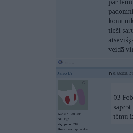
par tēmu 
padomnie
komunikā
tieši sa
atsevišķ
veidā vi
Offline
JankyLV
03. Feb 2025, 17:
03 Feb
saprot 
Kopš:
23. Jul 2014
tēmu i
No:
Rīga
Ziņojumi:
3218
Braucu ar:
imperialblau