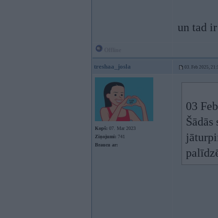
un tad ir
Offline
treshaa_josla
03. Feb 2025, 21:
03 Feb
Šādās s
Kopš:
07. Mar 2023
jāturp
Ziņojumi:
741
Braucu ar:
palīdz