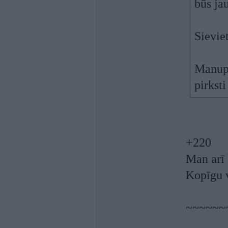
būs ja
Sievie
Manupr
pirkst
+220
Man arī 
Kopīgu 
~~~~~~