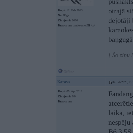
pusnakts
otrajā s
Kopš:
12. Feb 2013
No:
Rīga
dejotāji
Ziņojumi:
2036
Braucu ar:
banderomobīli 4x4
karaokes
baņgugā
[ Šo ziņu
Offline
Karavs
04. Feb 2025, 15:
Kopš:
05. Apr 2019
Fandango
Ziņojumi:
884
atcerēti
Braucu ar:
laikā, i
nespēju 
B6 3,5S 