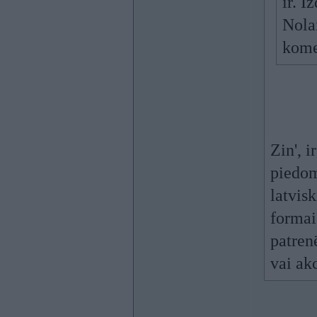
ir. I
Nolai
kome
Zin', 
piedom
latvis
formai.
patrenē
vai akc