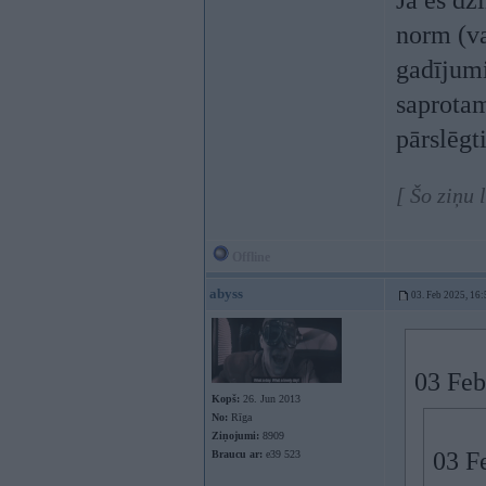
Ja es dz
norm (vai
gadījumi,
saprotam
pārslēgt
[ Šo ziņu 
Offline
abyss
03. Feb 2025, 16:
03 Feb
Kopš:
26. Jun 2013
No:
Rīga
Ziņojumi:
8909
03 F
Braucu ar:
e39 523