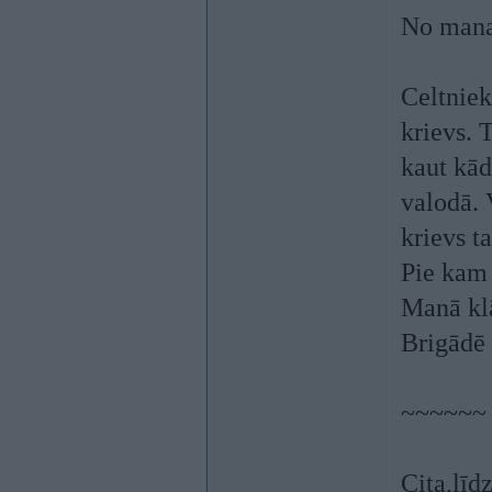
No mana
Celtniek
krievs. 
kaut kād
valodā. V
krievs t
Pie kam 
Manā klā
Brigādē 
~~~~~~
Cita,līd