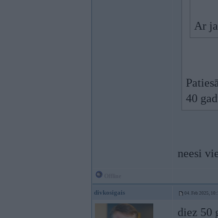
Ar j
Paties
40 ga
neesi vi
Offline
divkosigais
04. Feb 2025, 10:
diez 50 