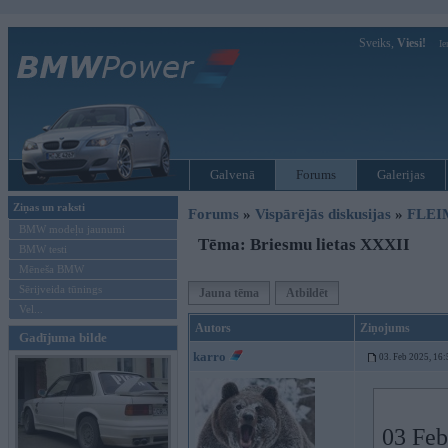
Sveiks,
Viesi!
Ie
Galvenā
Forums
Galerijas
Ziņas un raksti
Forums
»
Vispārējās diskusijas
»
FLEI
BMW modeļu jaunumi
Tēma: Briesmu lietas XXXII
BMW testi
Mēneša BMW
Sērijveida tūnings
Jauna tēma
Atbildēt
Vel...
Autors
Ziņojums
Gadījuma bilde
karro
03. Feb 2025, 16:
03 Feb