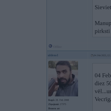
Sievie
Manupr
pirkst
Offline
uldens1
04. Feb 2025, 12:
04 Feb
diez 5
vēl...u
Vecrīg
Kopš:
28. Feb 2008
Ziņojumi:
17375
Braucu ar: