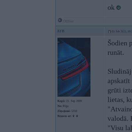
ok
Offline
ATB
03. Feb 2025, 19:
Šodien p
runāt.
Sludināj
apskatīt 
grūti izt
lietas, k
Kopš:
21. Sep 2009
No:
Rīga
"Atvaino
Ziņojumi:
5356
Braucu ar:
♛ ♛
valodā. 
"Visu la