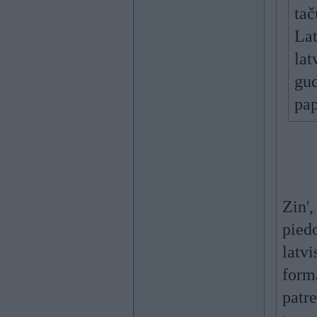
tač
Lat
lat
gud
pap
Zin',
piedo
latvi
forma
patre