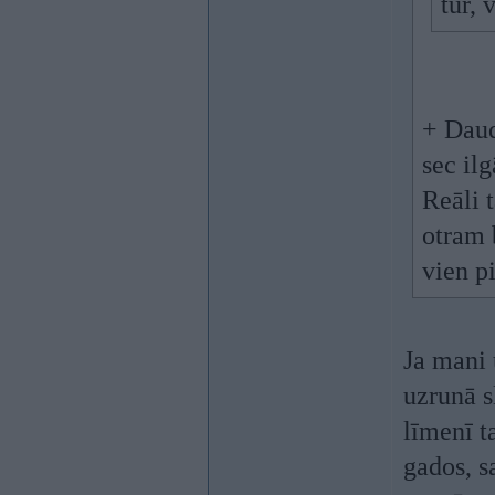
tur, 
+ Daudz
sec il
Reāli 
otram 
vien p
Ja mani 
uzrunā s
līmenī t
gados, sa