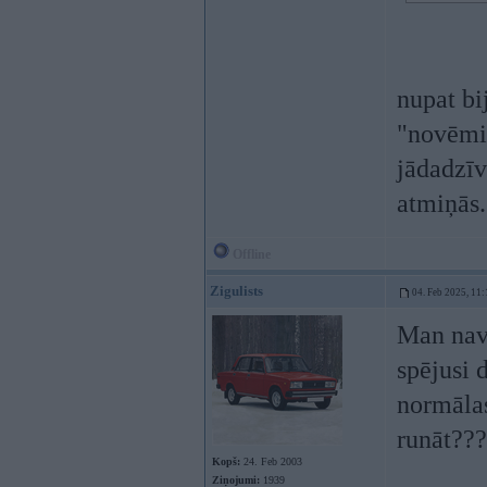
nupat bi
"novēmie
jādadzīv
atmiņās.
Offline
Zigulists
04. Feb 2025, 11:
Man nav 
spējusi 
normālas
runāt???
Kopš:
24. Feb 2003
Ziņojumi:
1939