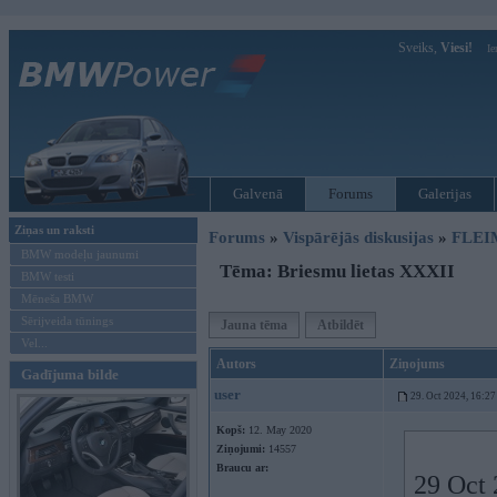
Sveiks,
Viesi!
Ie
Galvenā
Forums
Galerijas
Ziņas un raksti
Forums
»
Vispārējās diskusijas
»
FLEI
BMW modeļu jaunumi
Tēma: Briesmu lietas XXXII
BMW testi
Mēneša BMW
Sērijveida tūnings
Jauna tēma
Atbildēt
Vel...
Autors
Ziņojums
Gadījuma bilde
user
29. Oct 2024, 16:27
Kopš:
12. May 2020
Ziņojumi:
14557
Braucu ar:
29 Oct 