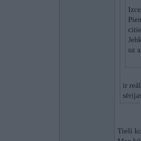
Izce
Pie
citi
Jebk
uz 
ir reā
sērij
Tieši k