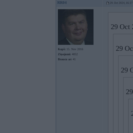
RR04
29. Oct 2024, 16:27
29 Oct 
29 Oc
Kopš:
15. Nov 2016
Ziņojumi:
4052
Braucu ar:
41
29 
29