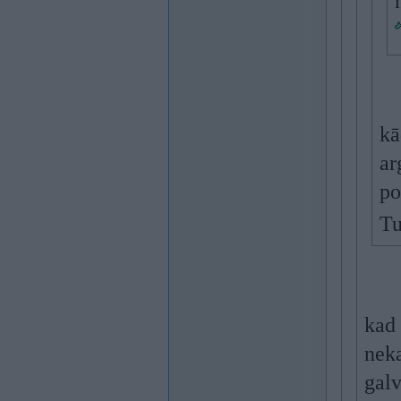
kā
ar
po
Tu
kad 
neka
galv