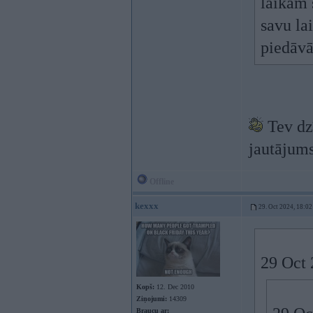
laikam s
savu lai
piedāvā
Tev dzī
jautājums
Offline
kexxx
29. Oct 2024, 18:02
29 Oct 
Kopš:
12. Dec 2010
Ziņojumi:
14309
Braucu ar: