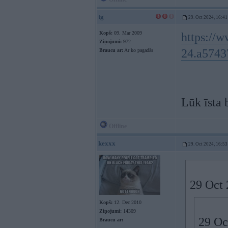
tg
29. Oct 2024, 16:41
Kopš:
09. Mar 2009
https://w
Ziņojumi:
972
24.a5743
Braucu ar:
Ar ko pagadās
Lūk īsta 
Offline
kexxx
29. Oct 2024, 16:53
29 Oct 
Kopš:
12. Dec 2010
Ziņojumi:
14309
29 Oc
Braucu ar: