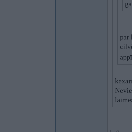
ga
par 
cilv
appī
kexam
Nevie
laime