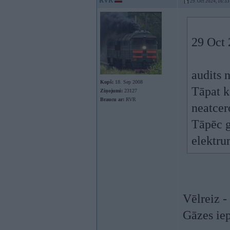
RVR
29. Oct 2024, 16:33
29 Oct 
audits 
Kopš:
18. Sep 2008
Tāpat k
Ziņojumi:
23127
Braucu ar:
RVR
neatcero
Tāpēc g
elektru
Vēlreiz -
Gāzes ie