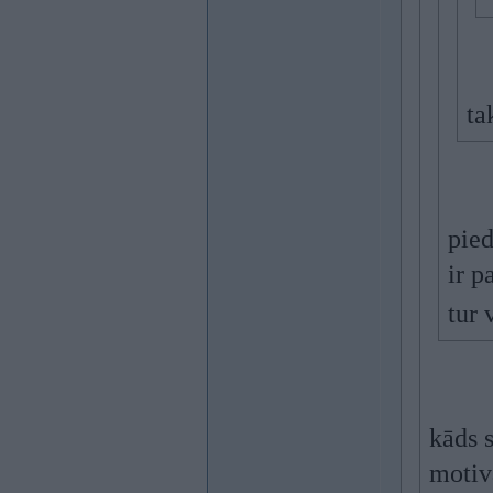
ta
pied
ir p
tur 
kāds s
motiv