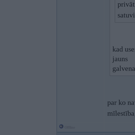
privāt
satuv
kad use
jauns
galvenai
par ko na
mīlestība
Offline