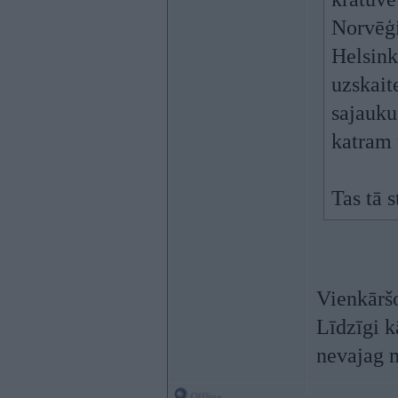
Norvēģij
Helsink
uzskait
sajauku
katram 
Tas tā s
Vienkāršo
Līdzīgi k
nevajag 
Offline