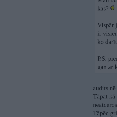
Man būt
kas?
Vispār 
ir visi
ko darī
P.S. pi
gan ar 
audits n
Tāpat kā 
neatceros 
Tāpēc gri