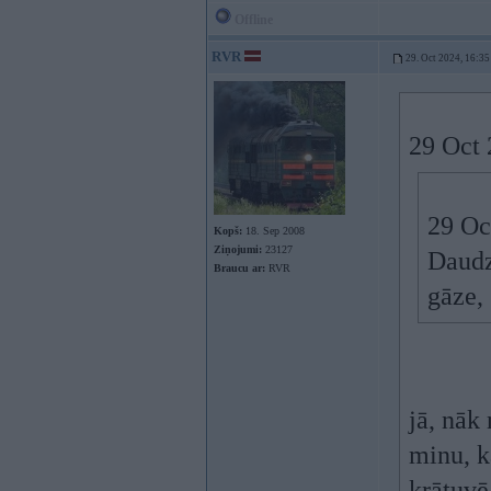
Offline
RVR
29. Oct 2024, 16:35
29 Oct 
29 Oc
Kopš:
18. Sep 2008
Ziņojumi:
23127
Daudz
Braucu ar:
RVR
gāze,
jā, nāk
minu, k
krātuvē