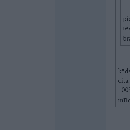
pi
te
br
kāds
cita
100%
mīle