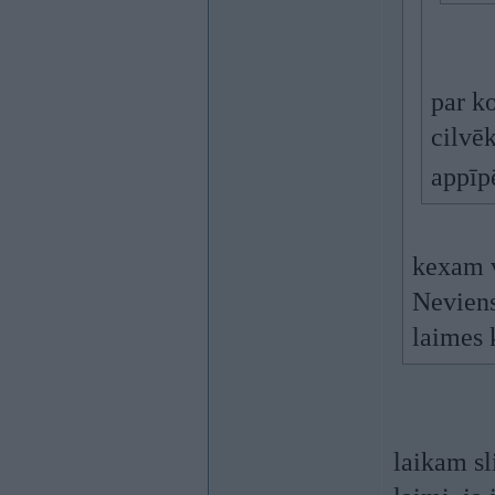
par k
cilvēk
appīp
kexam v
Neviens
laimes 
laikam sl