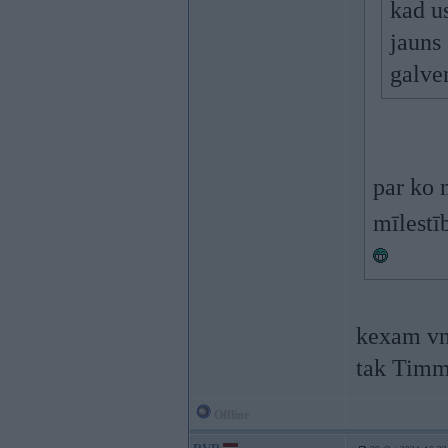
kad u
jauns
galven
par ko 
mīlestī
kexam vnk
tak Timma
Offline