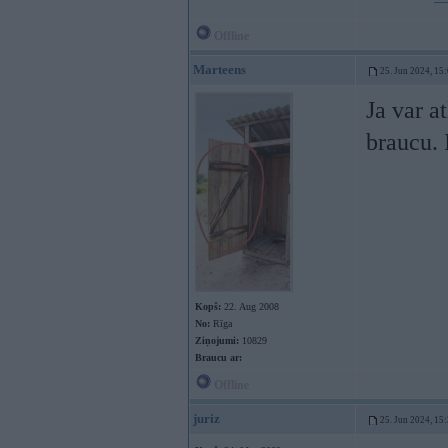
Offline
Marteens
25. Jun 2024, 15
Ja var a
braucu. 
Kopš:
22. Aug 2008
No:
Rīga
Ziņojumi:
10829
Braucu ar:
Offline
juriz
25. Jun 2024, 15