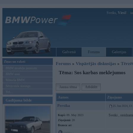
Sveiks,
Viesi!
Ie
Galvenā
Forums
Galerijas
Ziņas un raksti
Forums
»
Vispārējās diskusijas
»
Tērzē
BMW modeļu jaunumi
Tēma: Sos karbas meklejumos
BMW testi
Mēneša BMW
Sērijveida tūnings
Jauna tēma
Atbildēt
Vel...
Autors
Ziņojums
Gadījuma bilde
Persika
25. Jun 2024, 13
Sveiki , steidzam
Kopš:
09. May 2023
Ziņojumi:
20
Braucu ar: