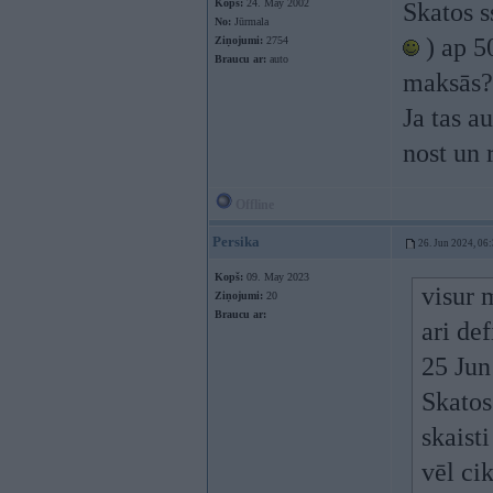
Kopš:
24. May 2002
Skatos s
No:
Jūrmala
) ap 5
Ziņojumi:
2754
Braucu ar:
auto
maksās? 
Ja tas a
nost un 
Offline
Persika
26. Jun 2024, 06
Kopš:
09. May 2023
visur 
Ziņojumi:
20
Braucu ar:
ari de
25 Jun
Skatos
skaist
vēl ci