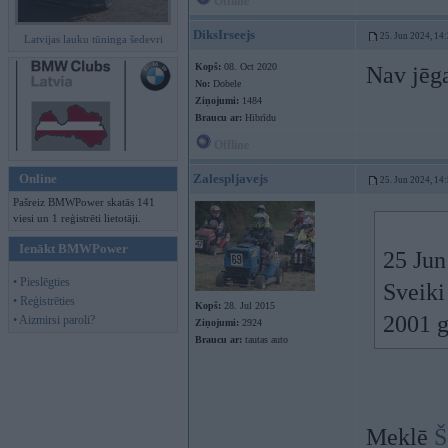
Offline
DiksIrseejs
25. Jun 2024, 14
Latvijas lauku tūninga šedevri
Kopš:
08. Oct 2020
Nav jēga
No:
Dobele
Ziņojumi:
1484
Braucu ar:
Hibrīdu
Offline
Online
Zalespljavejs
25. Jun 2024, 14
Pašreiz BMWPower skatās 141
viesi un 1 reģistrēti lietotāji.
Ienākt BMWPower
25 Jun
• Pieslēgties
Sveiki
• Reģistrēties
Kopš:
28. Jul 2015
2001 g
• Aizmirsi paroli?
Ziņojumi:
2924
Braucu ar:
tautas auto
Meklē
Š