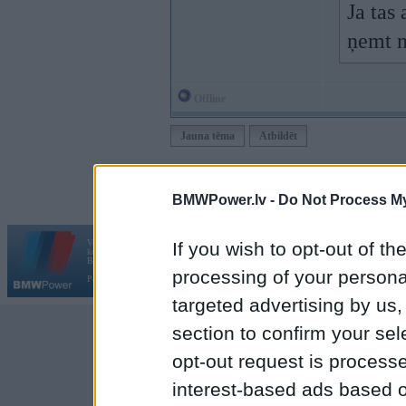
Ja tas 
ņemt n
Offline
Jauna tēma
Atbildēt
Moderatori:
968-jk
,
AV
,
AiwaShuraLLP
,
BigArchi
,
Gir
BMWPower.lv -
Do Not Process My
Vortāls BMWPower.lv darbojas
If you wish to opt-out of the
kopš 2002. gada 14. maija. Tas nav auto klubs un nav saistīts ar
Galvena
|
Fo
BMW AG.
processing of your personal
Par BMWPower
|
Kontakti
|
Reklāma
targeted advertising by us
section to confirm your sel
opt-out request is proces
interest-based ads based o