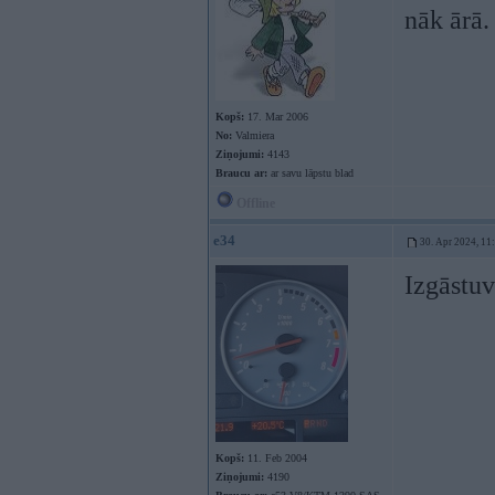
nāk ārā.
Kopš:
17. Mar 2006
No:
Valmiera
Ziņojumi:
4143
Braucu ar:
ar savu lāpstu blad
Offline
e34
30. Apr 2024, 11
Izgāstuv
Kopš:
11. Feb 2004
Ziņojumi:
4190