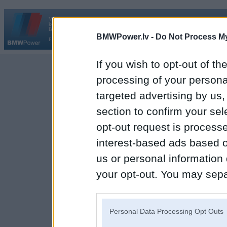
Vortāls BMWPower.lv darbojas
kopš 2002. gada 14. maija. Tas nav auto klubs un nav saistīts ar
Galvena
|
Fo
BMW AG.
BMWPower.lv -
Do Not Process My
Par BMWPower
|
Kontakti
|
Reklāma
If you wish to opt-out of the
processing of your personal
targeted advertising by us
section to confirm your sel
opt-out request is proces
interest-based ads based o
us or personal information d
your opt-out. You may separ
disclosure of your personal
IAB’s list of downstream pa
Personal Data Processing Opt Outs
also be disclosed by us to 