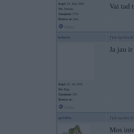
Kopš:
24. May 2002
Vai tad 
No:
Jūrmala
Ziņojumi:
2754
Braucu ar:
auto
Offline
bobertc
30. Apr 2024, 09
Ja jau ir
Kopš:
02. Jul 2018
No:
Rīga
Ziņojumi:
219
Braucu ar:
Offline
spriditis
30. Apr 2024, 10
Mos inte