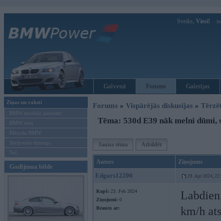
Sveiks,
Viesi!
Ie
Galvenā
Forums
Galerijas
Ziņas un raksti
Forums
»
Vispārējās diskusijas
»
Tērzē
BMW modeļu jaunumi
Tēma: 530d E39 nāk melni dūmi, s
BMW testi
Mēneša BMW
Sērijveida tūnings
Jauna tēma
Atbildēt
Vel...
Autors
Ziņojums
Gadījuma bilde
Edgars12206
29. Apr 2024, 22
Kopš:
23. Feb 2024
Labdien,
Ziņojumi:
0
km/h ats
Braucu ar: