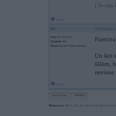
[ Šo ziņu
Offline
sliir
30. Apr 2024, 15
Kopš:
01. Sep 2013
Pareizrak
Ziņojumi:
881
Braucu ar:
Intel Ātruma Dēmonu
Un šeit 
šālēm, b
neviens 
Offline
Jauna tēma
Atbildēt
Moderatori:
968-jk
,
AV
,
AiwaShuraLLP
,
BigArchi
,
Gir