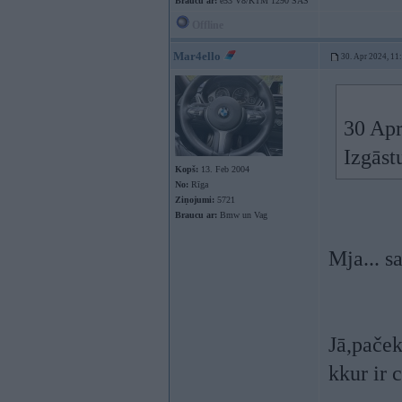
Braucu ar:
e53 V8/KTM 1290 SAS
Offline
Mar4ello
30. Apr 2024, 11
30 Apr
Izgāst
Kopš:
13. Feb 2004
No:
Rīga
Ziņojumi:
5721
Braucu ar:
Bmw un Vag
Mja... s
Jā,paček
kkur ir 