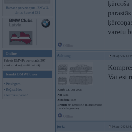
ķērcoša 
Hamann pārveidojumi BMW 3.
parastās
sērijas kupejai E92
ķērcoņas
varētu b
Offline
Online
Achtung
30. Apr 2024, 04
Pašreiz BMWPower skatās 367
viesi un 4 reģistrēti lietotāji.
Kompresi
Ienākt BMWPower
Vai esi 
• Pieslēgties
• Reģistrēties
Kopš:
13. Oct 2008
• Aizmirsi paroli?
No:
Rīga
Ziņojumi:
870
Braucu ar:
hergestellt in deutschland
/ made in germany
Offline
juriz
30. Apr 2024, 08