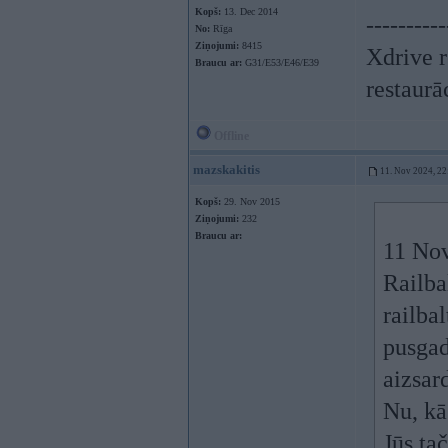
Kopš:
13. Dec 2014
----------
No:
Rīga
Ziņojumi:
8415
Xdrive r
Braucu ar:
G31/E53/E46/E39
restaurā
Offline
mazskakitis
11. Nov 2024, 22
Kopš:
29. Nov 2015
Ziņojumi:
232
Braucu ar:
11 No
Railba
railba
pusgad
aizsar
Nu, kā
Jūs ta