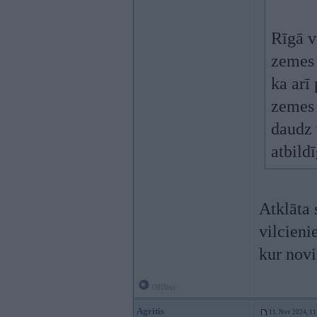
Rīgā v
zemes 
ka arī
zemes 
daudz 
atbild
Atklāta 
vilcieni
kur novi
Offline
Agritis
11. Nov 2024, 11