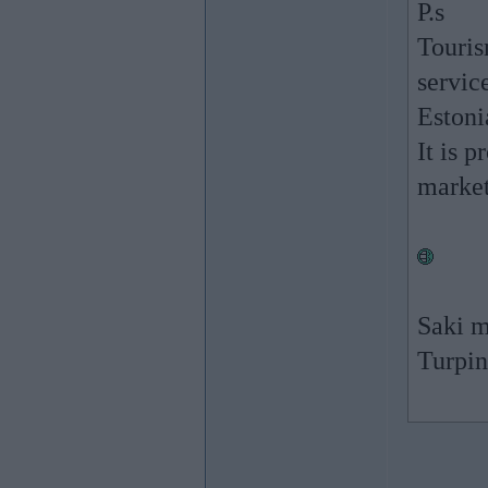
P.s
Touris
service
Estoni
It is 
market
Saki m
Turpin