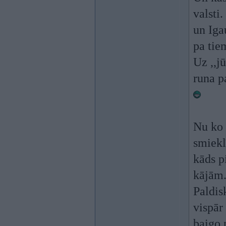
valsti
un Iga
pa tie
Uz ,,jū
runa p
Nu ko 
smieklī
kāds p
kājām.
Paldis
vispār
baigo 