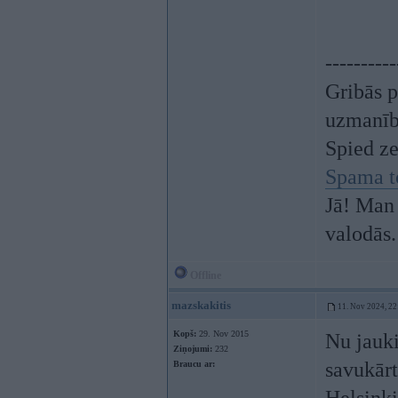
----------
Gribās p
uzmanī
Spied z
Spama t
Jā! Man 
valodās.
Offline
mazskakitis
11. Nov 2024, 22
Kopš:
29. Nov 2015
Nu jauki
Ziņojumi:
232
savukārt
Braucu ar: