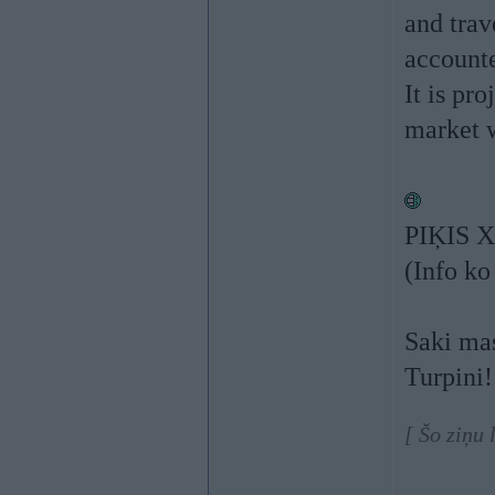
and trav
accounte
It is pr
market 
PIĶIS X
(Info ko
Saki mas
Turpini
[ Šo ziņu 