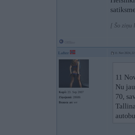
Helsinki
satiksm
[ Šo ziņu
Offline
Lafter
11. Nov 2024, 22
11 No
Nu jau
Kopš:
23. Sep 2007
70, sa
Ziņojumi:
28686
Braucu ar:
wv
Tallina
autobu