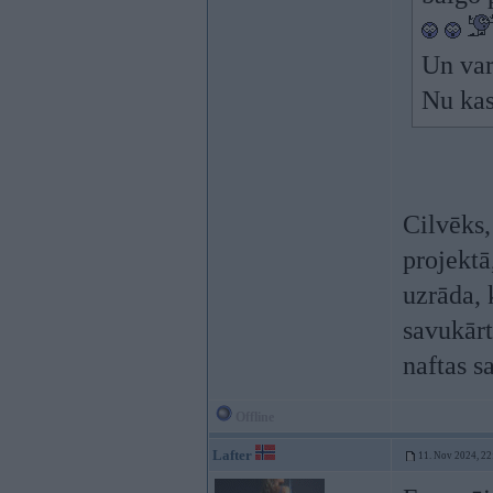
Un var 
Nu kas
Cilvēks,
projektā
uzrāda, 
savukārt
naftas s
Offline
Lafter
11. Nov 2024, 22