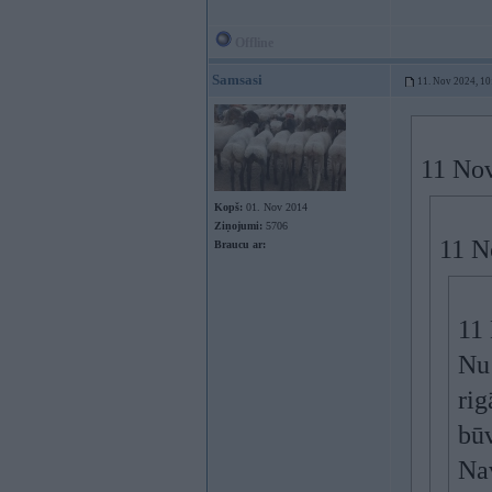
Offline
Samsasi
11. Nov 2024, 10
11 No
Kopš:
01. Nov 2014
Ziņojumi:
5706
11 N
Braucu ar:
11
Nu 
rig
būv
Nav