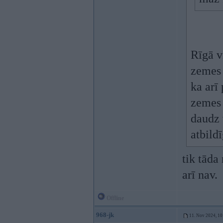
Rīgā v
zemes 
ka arī
zemes 
daudz 
atbild
tik tāda
arī nav.
Offline
968-jk
11. Nov 2024, 10