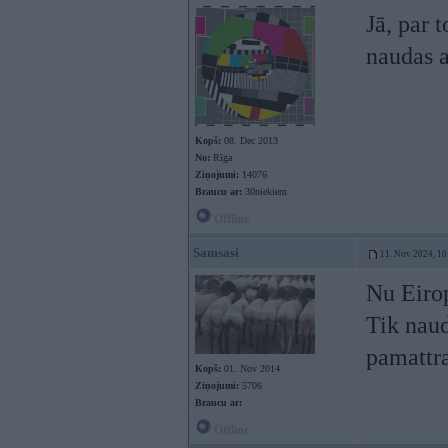
Jā, par 
naudas a
Kopš:
08. Dec 2013
No:
Rīga
Ziņojumi:
14076
Braucu ar:
30niekiem
Offline
Samsasi
11. Nov 2024, 10
Nu Eirop
Tik naud
pamattra
Kopš:
01. Nov 2014
Ziņojumi:
5706
Braucu ar:
Offline