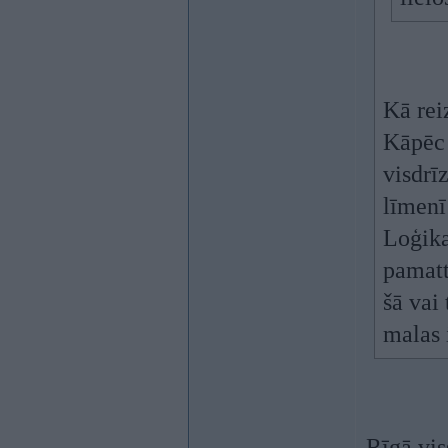
Kā reiz
Kāpēc s
visdrī
līmenī
Loģika 
pamatt
šā vai 
malas i
Rīgā vis