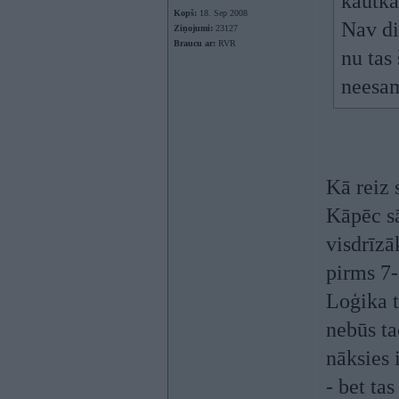
kautka
Kopš:
18. Sep 2008
Nav di
Ziņojumi:
23127
Braucu ar:
RVR
nu tas 
neesam
Kā reiz 
Kāpēc sā
visdrīzā
pirms 7
Loģika t
nebūs ta
nāksies 
- bet ta