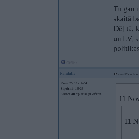
Tu gan i
skaitā b
Dēļ tā, 
un LV, k
politika
Offline
Fandulis
11. Nov 2024, 23
Kopš:
29. Nov 2004
Ziņojumi:
13929
Braucu ar:
sipisnīku pi vuškom
11 No
11 N