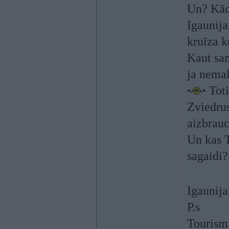
Un? Kād
Igaunija
kruīza 
Kaut sam
ja nemal
Toti
Zviedrus
aizbrau
Un kas 
sagaidi?
Igaunija
P.s
Tourism 