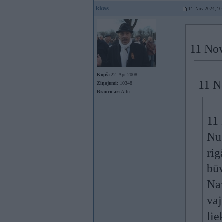
kkas
11. Nov 2024, 10
11 No
Kopš:
22. Apr 2008
11 N
Ziņojumi:
10348
Braucu ar:
Alfu
11
Nu 
rig
būv
Nav
vaj
lie