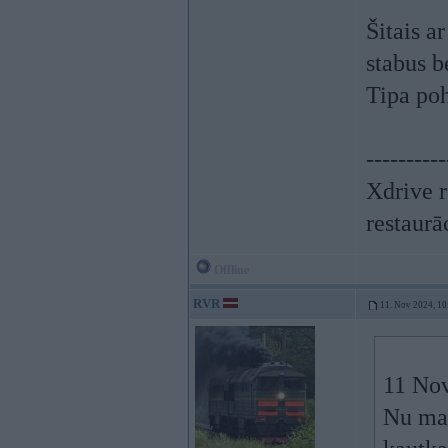
Šitais a
stabus b
Tipa poh
----------
Xdrive r
restaurā
Offline
RVR
11. Nov 2024, 10
11 No
Nu man 