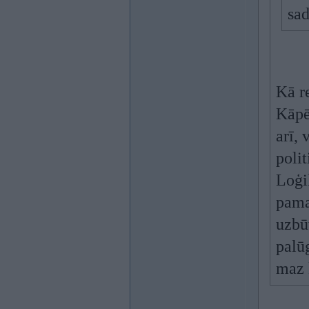
sad
Kā re
Kāpēc
arī,
poli
Loģik
pama
uzbūv
palūg
maz 