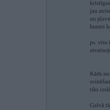
kristīg
jau atri
un pļavn
huntei 
ps. viss
atvainoj
Kāds no 
svinēšan
tiks izsl
Galvā tā