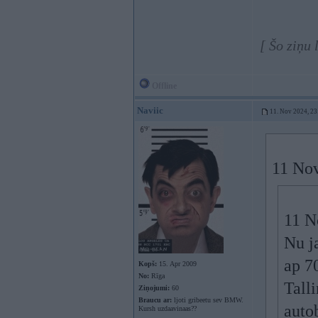
[ Šo ziņu
Offline
Naviic
11. Nov 2024, 23
11 No
11 N
Nu j
ap 7
Kopš:
15. Apr 2009
No:
Rīga
Talli
Ziņojumi:
60
Braucu ar:
ljoti gribeetu sev BMW.
auto
Kursh uzdaavinaas??