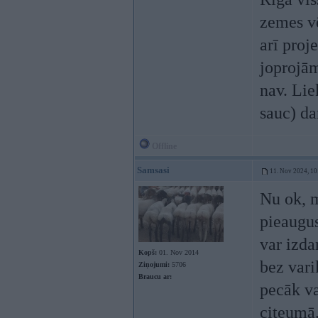
zemes vē
arī proj
joprojām
nav. Lie
sauc) da
Offline
Samsasi
11. Nov 2024, 10
Nu ok, m
pieaugus
var izda
Kopš:
01. Nov 2014
bez vari
Ziņojumi:
5706
Braucu ar:
pecāk va
citeumā