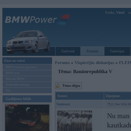
Sveiks,
Viesi!
Ie
Galvenā
Forums
Galerijas
Ziņas un raksti
Forums
»
Vispārējās diskusijas
»
FLEI
BMW modeļu jaunumi
Tēma: Banānrepublika V
BMW testi
Mēneša BMW
Sērijveida tūnings
Tēma slēgta
Vel...
Autors
Ziņojums
Gadījuma bilde
Samsasi
11. Nov 2024, 09
Nu man a
kautkadu