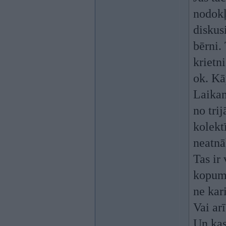
nodokļ
diskus
bērni.
krietn
ok. Kā
Laikam
no trij
kolekt
neatnā
Tas ir
kopumā
ne kar
Vai arī
Un kas