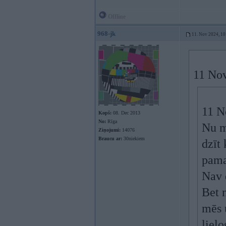
Offline
968-jk
11. Nov 2024, 10
11 No
11 N
Kopš:
08. Dec 2013
No:
Rīga
Nu ma
Ziņojumi:
14076
Braucu ar:
30niekiem
dzīt 
pama
Nav d
Bet n
mēs 
lielo