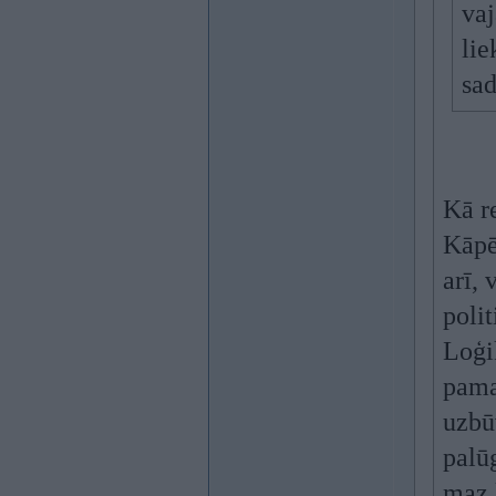
vaj
lie
sad
Kā re
Kāpēc
arī,
poli
Loģik
pama
uzbūv
palūg
maz 