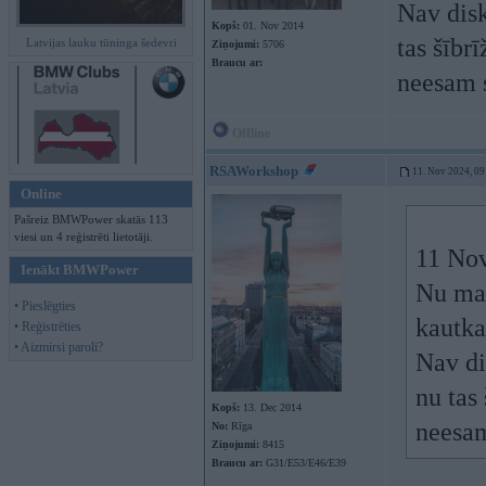
Nav disk
Kopš:
01. Nov 2014
tas šībrī
Latvijas lauku tūninga šedevri
Ziņojumi:
5706
Braucu ar:
neesam s
Offline
RSAWorkshop
11. Nov 2024, 09
Online
Pašreiz BMWPower skatās 113
viesi un 4 reģistrēti lietotāji.
11 No
Ienākt BMWPower
Nu man 
• Pieslēgties
kautka
• Reģistrēties
• Aizmirsi paroli?
Nav di
nu tas 
Kopš:
13. Dec 2014
neesam
No:
Rīga
Ziņojumi:
8415
Braucu ar:
G31/E53/E46/E39