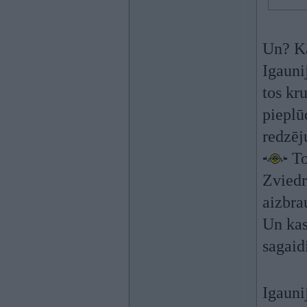
Un? Kā
Igauni
tos kr
pieplū
redzēj
To
Zviedr
aizbr
Un kas
sagaid
Igauni