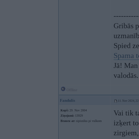
----------
Gribās p
uzmanī
Spied z
Spama t
Jā! Man 
valodās.
Offline
Fandulis
11. Nov 2024, 22
Kopš:
29. Nov 2004
Vai tik 
Ziņojumi:
13929
izķert t
Braucu ar:
sipisnīku pi vuškom
zirgiem,