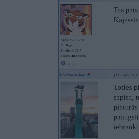
Tas pats
Kājāsstā
Kopš:
25. Jul 2002
No:
Rīga
Ziņojumi:
2117
Braucu ar:
benzīnu
Offline
RSAWorkshop
11. Nov 2024, 11
Toties p
sapisa, 
pieturās
paaugsti
iebraukt