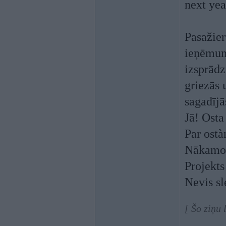
next yea
Pasažier
ieņēmumu
izsprādz
griezās 
sagadījā
Jā! Osta
Par ost
Nākamo 
Projekts
Nevis sl
[ Šo ziņu 