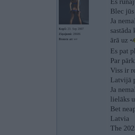
Es runāj
Blec jūs
Ja nema
sastāda 
Kopš:
23. Sep 2007
Ziņojumi:
28686
ārā uz
Braucu ar:
wv
Es pat p
Par pārk
Viss ir r
Latvijā 
Ja nemal
lielāks 
Bet nea
Latvia
The 2025