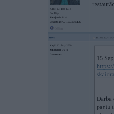
restaurā
Kopš:
13. Dec 2014
No:
Rīga
Ziņojumi:
8414
Braucu ar:
G31/E53/E46/E39
Offline
user
15. Sep 2024, 17:
Kopš:
12. May 2020
Ziņojumi:
14548
Braucu ar:
15 Sep
https:
skaidr
Darba 
pantu 