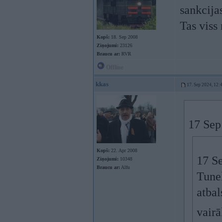
sankcija
Tas viss
Kopš:
18. Sep 2008
Ziņojumi:
23126
Braucu ar:
RVR
Offline
kkas
17. Sep 2024, 12:
17 Sep
Kopš:
22. Apr 2008
17 S
Ziņojumi:
10348
Braucu ar:
Alfu
Tune
atba
vairā