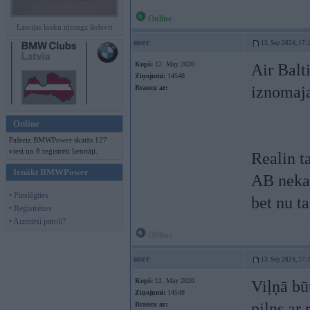
Online
Latvijas lauku tūninga šedevri
user
13. Sep 2024, 17:
Kopš:
12. May 2020
Air Balti
Ziņojumi:
14548
iznomaj
Braucu ar:
Online
Pašreiz BMWPower skatās 127
viesi un 8 reģistrēti lietotāji.
Realin t
Ienākt BMWPower
AB nekas
• Pieslēgties
bet nu ta
• Reģistrēties
• Aizmirsi paroli?
Offline
user
13. Sep 2024, 17:
Kopš:
12. May 2020
Viļņā bū
Ziņojumi:
14548
pilns ar 
Braucu ar: