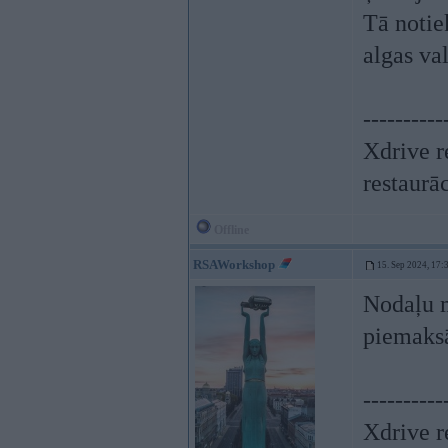
Tā notie
algas val
----------
Xdrive r
restaurā
Offline
RSAWorkshop
15. Sep 2024, 17:
Nodaļu mo
piemaksā
----------
Xdrive r