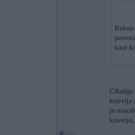
Raksts
powera 
kaut ko
Čīkstīgs
krievija 
jo mazā
krieviju
Offline