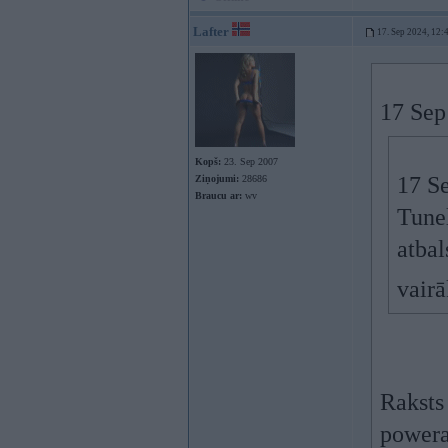
Lafter
17. Sep 2024, 12:
17 Sep
Kopš:
23. Sep 2007
17 S
Ziņojumi:
28686
Braucu ar:
wv
Tune
atba
vairā
Raksts
powera 