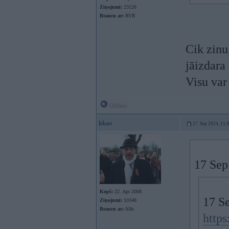
Ziņojumi:
23126
Braucu ar:
RVR
Cik zinu,
jāizdara 
Visu var
Offline
kkas
17. Sep 2024, 11:
17 Sep
Kopš:
22. Apr 2008
17 S
Ziņojumi:
10348
Braucu ar:
Alfu
https