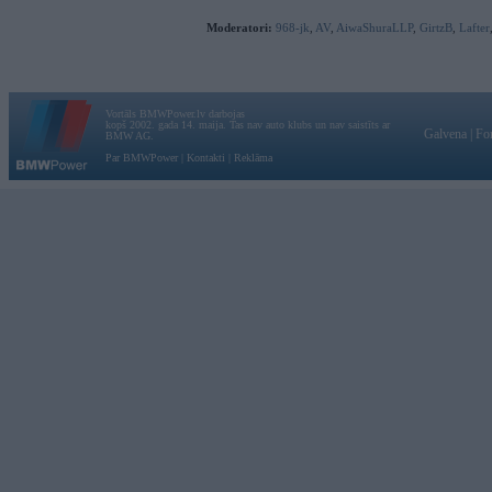
Moderatori:
968-jk
,
AV
,
AiwaShuraLLP
,
GirtzB
,
Lafter
Vortāls BMWPower.lv darbojas
kopš 2002. gada 14. maija. Tas nav auto klubs un nav saistīts ar
Galvena
|
Fo
BMW AG.
Par BMWPower
|
Kontakti
|
Reklāma