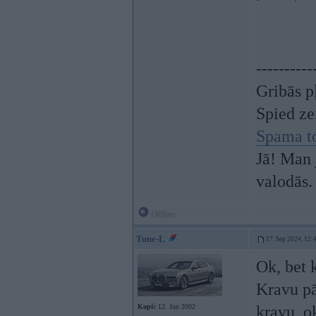
----------
Gribās p
Spied z
Spama t
Jā! Man 
valodās.
Offline
Tune-L
17. Sep 2024, 12:
Ok, bet 
Kravu pā
Kopš:
12. Jun 2002
kravu, o