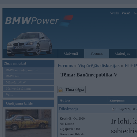
Sveiks,
Viesi!
Ie
Galvenā
Forums
Galerijas
Ziņas un raksti
Forums
»
Vispārējās diskusijas
»
FLEI
BMW modeļu jaunumi
Tēma: Banānrepublika V
BMW testi
Mēneša BMW
Sērijveida tūnings
Tēma slēgta
Vel...
Autors
Ziņojums
Gadījuma bilde
DiksIrseejs
10. Sep 2024, 08:
Kopš:
08. Oct 2020
Ir lohi,
No:
Dobele
sabiedris
Ziņojumi:
1484
Braucu ar:
Hibrīdu