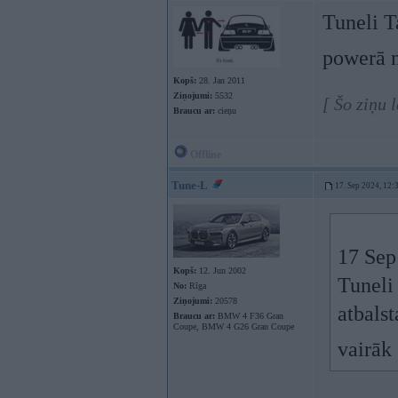
Tuneli T
powerā 
Kopš:
28. Jan 2011
Ziņojumi:
5532
[ Šo ziņu 
Braucu ar:
cieņu
Offline
Tune-L
17. Sep 2024, 12:
17 Sep
Kopš:
12. Jun 2002
Tuneli
No:
Rīga
Ziņojumi:
20578
atbals
Braucu ar:
BMW 4 F36 Gran
Coupe, BMW 4 G26 Gran Coupe
vairāk