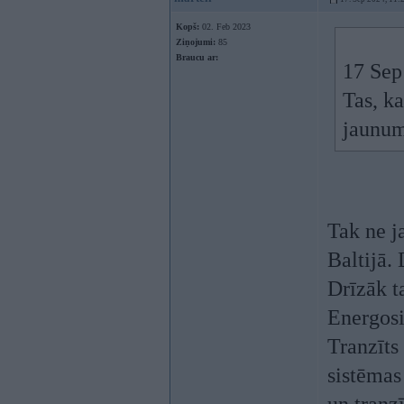
Kopš:
02. Feb 2023
Ziņojumi:
85
Braucu ar:
17 Sep
Tas, k
jaunu
Tak ne j
Baltijā.
Drīzāk ta
Energosi
Tranzīts
sistēmas