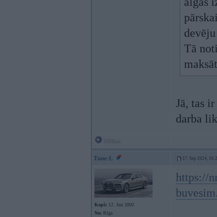
algas 
pārskai
devēju
Tā noti
maksāta
Jā, tas i
darba l
Offline
Tune-L
17. Sep 2024, 10:
https://n
buvesim
Kopš:
12. Jun 2002
No:
Rīga