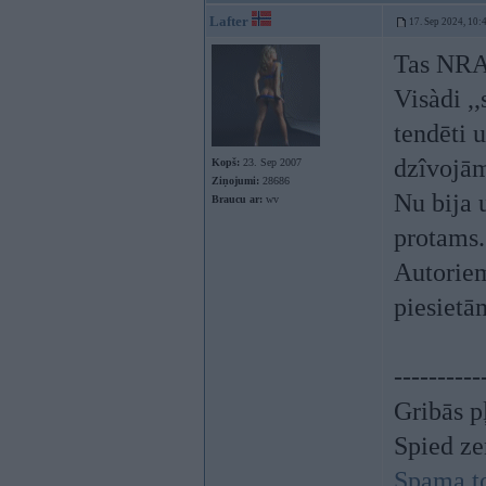
Lafter
17. Sep 2024, 10:
Tas NRA 
Visàdi ,
tendēti u
dzîvojā
Kopš:
23. Sep 2007
Ziņojumi:
28686
Nu bija u
Braucu ar:
wv
protams. 
Autoriem
piesietā
----------
Gribās p
Spied z
Spama t