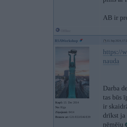
AB ir pr
Offline
RSAWorkshop
15. Sep 2024, 17:
https://
nauda
Darba de
tas būs 
Kopš:
13. Dec 2014
ir skaid
No:
Rīga
Ziņojumi:
8414
drīkst ja
Braucu ar:
G31/E53/E46/E39
ņēmēju