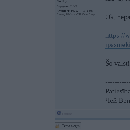
No:
Rīga
Ziņojumi:
20578
Braucu ar:
BMW 4 F36 Gran
Coupe, BMW 4 G26 Gran Coupe
Ok, nepat
https://
ipasnie
Šo valst
----------
Patiesīb
Чей Вен
Offline
Tēma slēgta