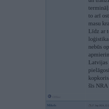
un tranz
termināļ
to arī o
masu kra
Līdz ar t
loģistik
nebūs op
apmierin
Latvijas 
pielāgos
kopkoris,
šīs NRA 
Offline
Mikels
17. Sep 2024, 12: