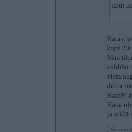
kaut ko
Katastro
kopš 201
Man tika
valdību 
vieta ne
drifta t
Kamēr at
Kāda oli
ja atklāt
[ Šo ziņu 