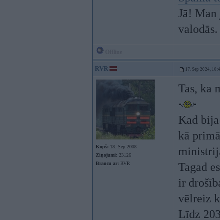
Jā! Man 
valodās.
Offline
RVR
17. Sep 2024, 10:
Tas, ka 
Kad bija
kā primā
Kopš:
18. Sep 2008
ministrij
Ziņojumi:
23126
Braucu ar:
RVR
Tagad es
ir drošīb
vēlreiz k
Līdz 203