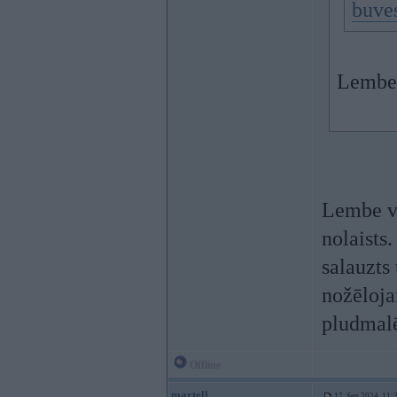
buve
Lembe 
Lembe vi
nolaists
salauzts
nožēloja
pludmalē
Offline
martell
17. Sep 2024, 11: