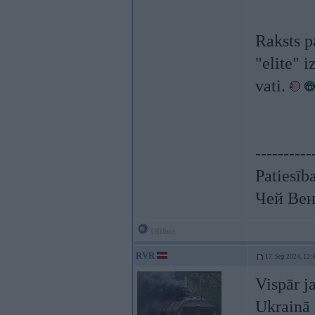
Raksts p
"elite" i
vati.
----------
Patiesīb
Чей Вен
Offline
RVR
17. Sep 2024, 12:
Vispār ja
Ukrainā 