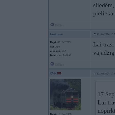
sliedēm, 
pielieka
Offline
Joachims
17. Sep 2024, 10:
Kopš:
08. Jul 2015
Lai trasi
No:
Ogre
vajadzīg
Ziņojumi:
252
Braucu ar:
Audi A2
Offline
RVR
17. Sep 2024, 10:
17 Sep
Lai tra
nopirk
Kopš:
18. Sep 2008