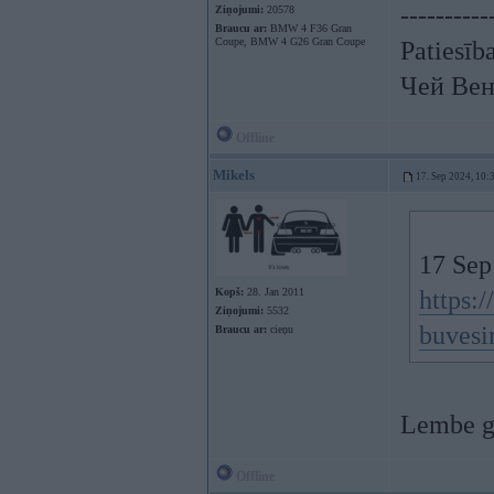
----------
Ziņojumi:
20578
Braucu ar:
BMW 4 F36 Gran
Coupe, BMW 4 G26 Gran Coupe
Patiesīb
Чей Вен
Offline
Mikels
17. Sep 2024, 10:
17 Sep
Kopš:
28. Jan 2011
https:/
Ziņojumi:
5532
buves
Braucu ar:
cieņu
Lembe ga
Offline