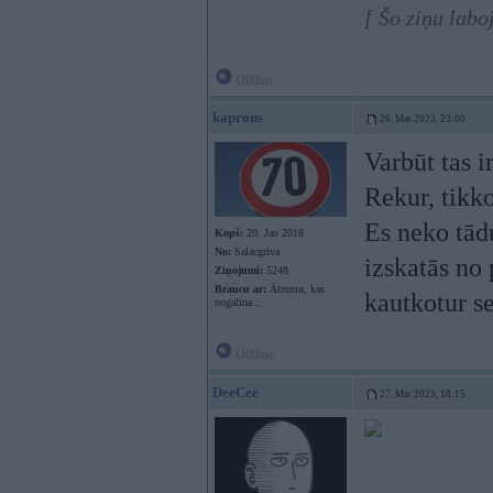
[ Šo ziņu lab
Offline
kaprons
26. Mar 2023, 23:00
Varbūt tas i
Rekur, tikko
Es neko tādu
Kopš:
20. Jan 2018
No:
Salacgrīva
izskatās no 
Ziņojumi:
5248
Braucu ar:
Ātrumu, kas
kautkotur s
nogalina...
Offline
DeeCee
27. Mar 2023, 18:15