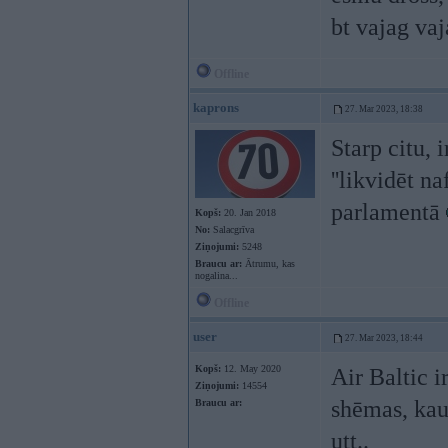
bt vajag va
Offline
kaprons
27. Mar 2023, 18:38
Starp citu, 
''likvidēt n
parlamentā
Kopš:
20. Jan 2018
No:
Salacgrīva
Ziņojumi:
5248
Braucu ar:
Ātrumu, kas
nogalina...
Offline
user
27. Mar 2023, 18:44
Kopš:
12. May 2020
Air Baltic i
Ziņojumi:
14554
shēmas, kau
Braucu ar:
utt..