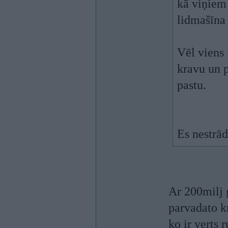
kā viņiem
lidmašīna 
Vēl viens
kravu un 
pastu.
Es nestrā
Ar 200milj 
parvadato k
ko ir verts 