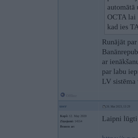
automātā u
OCTA lai s
kad ies T
Runājāt par
Banānrepubli
ar ienākšanu
par labu iep
LV sistēma v
Offline
user
26. Mar 2023, 13:29
Kopš:
12. May 2020
Laipni lūgt
Ziņojumi:
14554
Braucu ar: