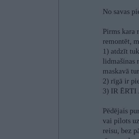
No savas pi
Pirms kara r
remontēt, m
1) atdzīt t
lidmašinas 
maskavā tur
2) rīgā ir p
3) IR ĒRT
Pēdējais pun
vai pilots u
reisu, bez p