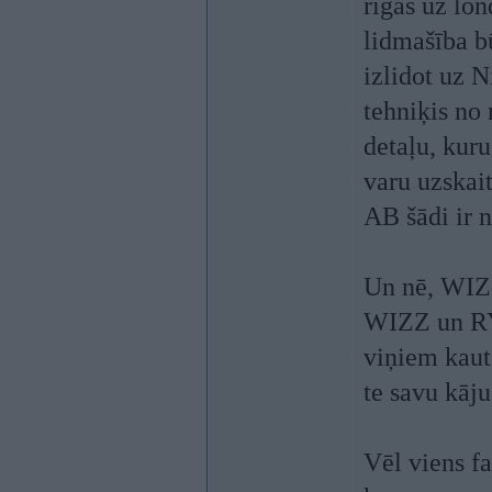
rīgas uz lon
lidmašība b
izlidot uz N
tehniķis no 
detaļu, kuru
varu uzskai
AB šādi ir 
Un nē, WIZZ
WIZZ un RYR
viņiem kaut
te savu kāju
Vēl viens f