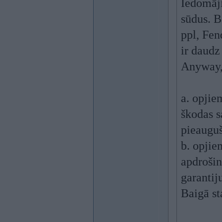
Iedomāji
sūdus. B
ppl, Fen
ir daudz
Anyway, 
a. opjie
škodas s
pieauguš
b. opji
apdrošin
garantij
Baigā st