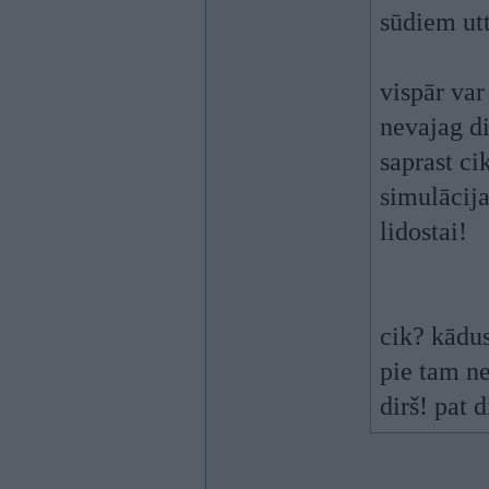
sūdiem utt
vispār var
nevajag di
saprast ci
simulācija
lidostai!
cik? kādus
pie tam ne
dirš! pat 