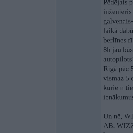
Pēdējais p
inženieris
galvenais-
laikā dabū
berlīnes r
8h jau būs
autopilots
Rīgā pēc 5
vismaz 5 
kuriem tie
ienākumus
Un nē, WI
AB. WIZZ 