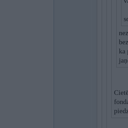
v
s
nez
bez
ka 
jaņ
Cietē
fonda
piedz