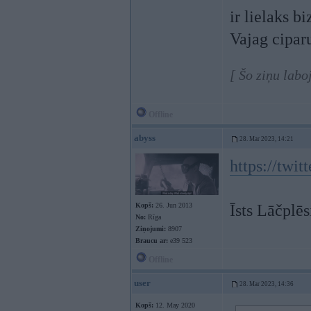
ir lielaks b
Vajag cipar
[ Šo ziņu labo
Offline
abyss
28. Mar 2023, 14:21
https://tw
Kopš:
26. Jun 2013
Īsts Lāčplē
No:
Rīga
Ziņojumi:
8907
Braucu ar:
e39 523
Offline
user
28. Mar 2023, 14:36
Kopš:
12. May 2020