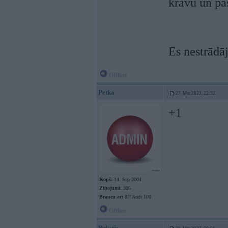
kravu un pa
Es nestrādā
Offline
Petka
27. Mar 2023, 22:32
+1
Kopš:
14. Sep 2004
Ziņojumi:
306
Braucu ar:
87’ Audi 100
Offline
Pukstis