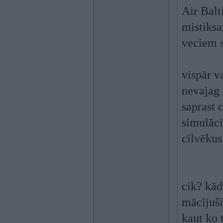
Air Balt
mistiksa
veciem s
vispār v
nevajag d
saprast 
simulāci
cilvēkus
cik? kād
mācījuši
kaut ko 