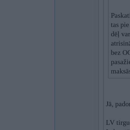
Paskat
tas pi
dēļ va
atrisin
bez OC
pasaži
maksās
Jā, pad
LV tirgu