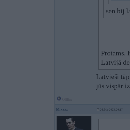
sen bij 
Protams. K
Latvijā de
Latvieši tāp
jūs vispār i
Offline
Mixzzz
26. Mar 2023, 20:17