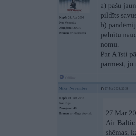
a) pašu jaun
pildīts sav
Kopš:
24. Apr 2006
No:
Ventspils
b) pandēmija
Ziņojumi:
30616
pelnītu nau
Braucu ar:
ra ucuarB
nomu.
Par A īsti 
pārmest, jo 
Offline
Mike_November
27. Mar 2023, 20:38
Kopš:
04. Oct 2018
No:
Rīga
Ziņojumi:
46
27 Mar 20
Braucu ar:
dārgu degvielu
Air Baltic
shēmas, k