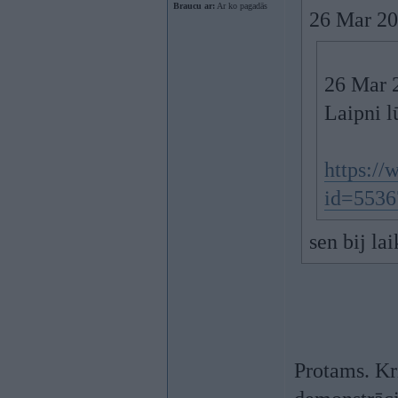
Braucu ar:
Ar ko pagadās
26 Mar 20
26 Mar 
Laipni l
https://
id=5536
sen bij la
Protams. Kri