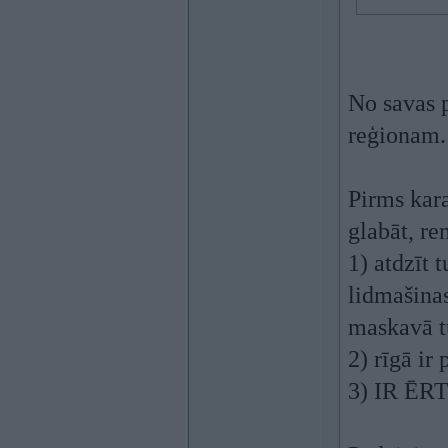
No savas p
reģionam.
Pirms kara
glabāt, re
1) atdzīt 
lidmašinas
maskavā tu
2) rīgā ir
3) IR Ē