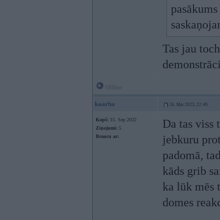
pasākums 
saskaņojam
Tas jau toch
demonstrācij
Offline
kaarba
26. Mar 2023, 22:49
Kopš:
15. Sep 2022
Da tas viss 
Ziņojumi:
5
jebkuru pro
Braucu ar:
padomā, tad 
kāds grib sa
ka lūk mēs t
domes reakc