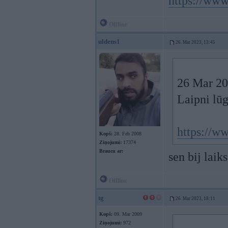
https://www
Offline
uldens1
26. Mar 2023, 13:45
26 Mar 20
Laipni lūg
https://ww
Kopš:
28. Feb 2008
Ziņojumi:
17374
Braucu ar:
sen bij laik
Offline
tg
26. Mar 2023, 18:11
Kopš:
09. Mar 2009
Ziņojumi:
972