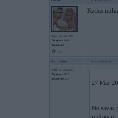
28. Mar 2023, 00:01
Kādus milzī
Kopš:
25. Jun 2008
Ziņojumi:
1107
Braucu ar:
Offline
bum_bumz
28. Mar 2023, 00:45
Kopš:
05. Jan 2006
Ziņojumi:
7629
Braucu ar:
E34
27 Mar 20
No savas p
reģionam.