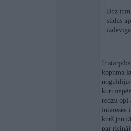
Bez tam, 
sūdus ap
izdevīgā
Ir starpīb
kopuma kur
nogūldījum
kuri nepēr
redzu opi 
interesēs 
kurš jau t
par risin