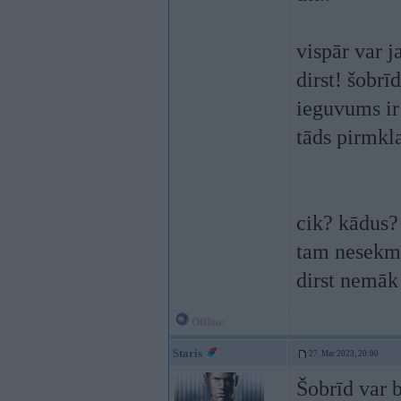
vispār var j
dirst! šobrīd
ieguvums ir
tāds pirmkla
cik? kādus? 
tam nesekmīg
dirst nemāk
Offline
Staris
27. Mar 2023, 20:00
Šobrīd var 