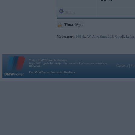
Offline
Tēma slēgta
Moderatori:
968-jk
,
AV
,
AiwaShuraLLP
,
GirtzB
,
Lafter
Vortāls BMWPower.lv darbojas
kopš 2002. gada 14. maija. Tas nav auto klubs un nav saistīts ar
Galvena
|
Fo
BMW AG.
Par BMWPower
|
Kontakti
|
Reklāma