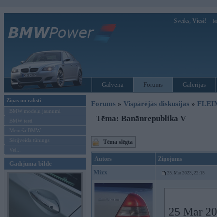
Sveiks,
Viesi!
Ie
Galvenā
Forums
Galerijas
Ziņas un raksti
Forums
»
Vispārējās diskusijas
»
FLEI
BMW modeļu jaunumi
Tēma: Banānrepublika V
BMW testi
Mēneša BMW
Sērijveida tūnings
Tēma slēgta
Vel...
Autors
Ziņojums
Gadījuma bilde
Mizx
25. Mar 2023, 22:15
25 Mar 20