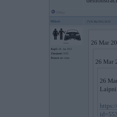
demonstrāci
Offline
Mikels
26. Mar 2023, 18:33
26 Mar 20
Kopš:
28. Jan 2011
Ziņojumi:
5532
Braucu ar:
cieņu
26 Mar 
26 Mar
Laipni
https:/
id=55