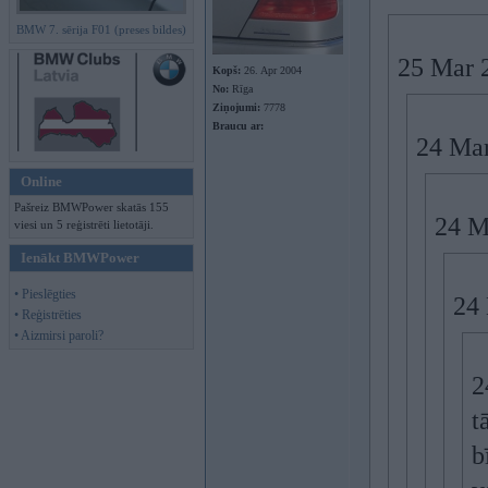
BMW 7. sērija F01 (preses bildes)
25 Mar 
Kopš:
26. Apr 2004
No:
Rīga
Ziņojumi:
7778
Braucu ar:
24 Mar
Online
Pašreiz BMWPower skatās 155
24 M
viesi un 5 reģistrēti lietotāji.
Ienākt BMWPower
• Pieslēgties
24
• Reģistrēties
• Aizmirsi paroli?
2
t
b