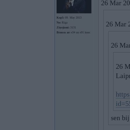
26 Mar 20
Kopš:
09. May 2013
26 Mar 
No:
Rīga
Ziņojumi:
3131
Braucu ar:
e34 un e91 kuuc
26 Mar
26 M
Laip
https
id=5
sen bij