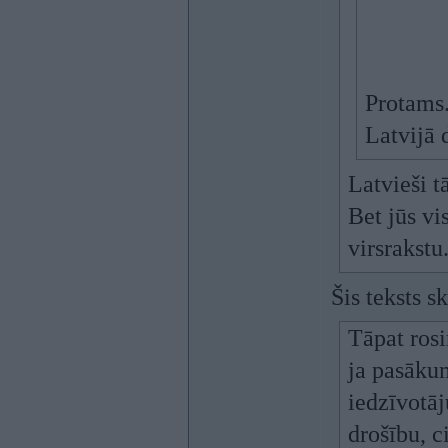
Protams.
Latvijā 
Latvieši t
Bet jūs vi
virsrakstu
Šis teksts s
Tāpat rosi
ja pasākum
iedzīvotāj
drošību, c