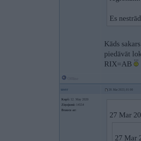
Es nestrā
Kāds sakars
piedāvāt lo
RIX=AB
Offline
user
28. Mar 2023, 01:00
Kopš:
12. May 2020
Ziņojumi:
14554
Braucu ar:
27 Mar 20
27 Mar 