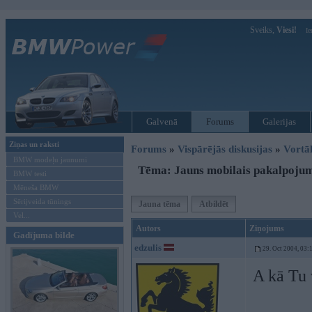
Sveiks,
Viesi!
Ie
Galvenā
Forums
Galerijas
Ziņas un raksti
Forums
»
Vispārējās diskusijas
»
Vort
BMW modeļu jaunumi
Tēma: Jauns mobilais pakalpoju
BMW testi
Mēneša BMW
Sērijveida tūnings
Jauna tēma
Atbildēt
Vel...
Autors
Ziņojums
Gadījuma bilde
edzulis
29. Oct 2004, 03:
A kā Tu 