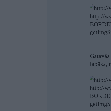
http://
BORDER=
getImgSi
Gatavās 
labāka, 
http://
BORDER=
getImgSi