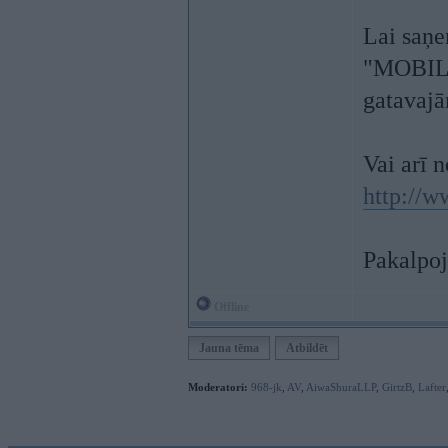
Lai saņe
"MOBILE"
gatavaj
Vai arī 
http://
Pakalpo
Offline
Jauna tēma
Atbildēt
Moderatori:
968-jk
,
AV
,
AiwaShuraLLP
,
GirtzB
,
Lafter