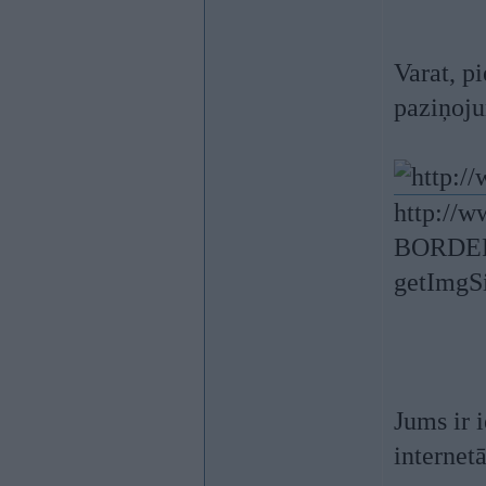
Varat, p
paziņoju
http://
BORDER=
getImgSi
Jums ir i
internetā