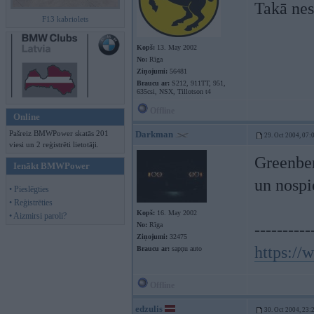
Takā nes
F13 kabriolets
Kopš:
13. May 2002
No:
Rīga
Ziņojumi:
56481
Braucu ar:
S212, 911TT, 951,
635csi, NSX, Tillotson t4
Offline
Online
Pašreiz BMWPower skatās 201
Darkman
29. Oct 2004, 07:
viesi un 2 reģistrēti lietotāji.
Greenber
Ienākt BMWPower
un nospi
• Pieslēgties
• Reģistrēties
Kopš:
16. May 2002
• Aizmirsi paroli?
No:
Rīga
----------
Ziņojumi:
32475
https:/
Braucu ar:
sapņu auto
Offline
edzulis
30. Oct 2004, 23: