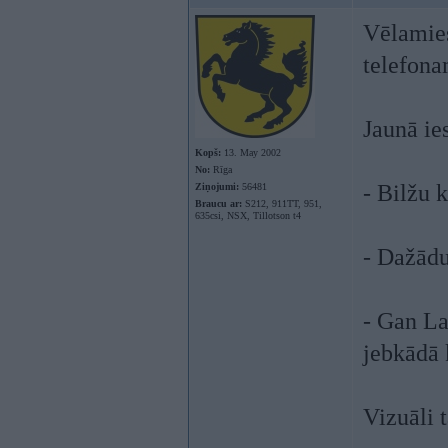
Vēlamies
telefona
Jaunā ies
Kopš:
13. May 2002
No:
Rīga
- Bilžu 
Ziņojumi:
56481
Braucu ar:
S212, 911TT, 951,
635csi, NSX, Tillotson t4
- Dažādu
- Gan La
jebkādā 
Vizuāli t