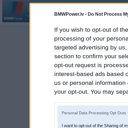
Vortāls BMWPower.lv darbojas
kopš 2002. gada 14. maija. Tas nav auto klubs un nav saistīts ar
Galvena
|
Fo
BMW AG.
BMWPower.lv -
Do Not Process My
Par BMWPower
|
Kontakti
|
Reklāma
If you wish to opt-out of the
processing of your personal
targeted advertising by us
section to confirm your sel
opt-out request is proces
interest-based ads based o
us or personal information d
your opt-out. You may separ
disclosure of your personal
IAB’s list of downstream pa
Personal Data Processing Opt Outs
also be disclosed by us to 
I want to opt-out of the Sharing of 
Downstream Participants
th