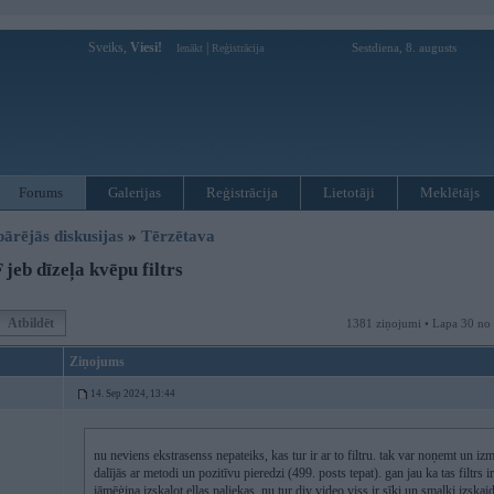
Sveiks,
Viesi!
|
Sestdiena, 8. augusts
Ienākt
Reģistrācija
Forums
Galerijas
Reģistrācija
Lietotāji
Meklētājs
pārējās diskusijas
»
Tērzētava
jeb dīzeļa kvēpu filtrs
Atbildēt
1381 ziņojumi • Lapa 30 no
Ziņojums
14. Sep 2024, 13:44
nu neviens ekstrasenss nepateiks, kas tur ir ar to filtru. tak var noņemt un iz
dalījās ar metodi un pozitīvu pieredzi (499. posts tepat). gan jau ka tas filtrs
jāmēģina izskalot eļļas paliekas. nu tur diy video viss ir sīki un smalki izskaid