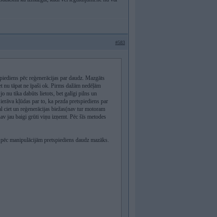
#583
iediens pēc reģenerācijas par daudz. Mazgāts
et nu tāpat ne īpaši ok. Pirms dažām nedēļām
nu tika dabūts lietots, bet galīgi pilns un
ierāva kļūdas par to, ka pezda pretspiediens par
al ciet un reģenerācijas biežas(nav tur motoram
v jau baigi grūti viņu izņemt. Pēc šīs metodes
tā pēc manipulācijām pretspiediens daudz mazāks.