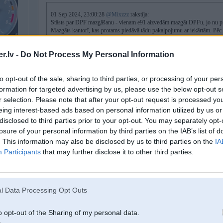
01 Sep 2024, 23:00:28
@Mixzzz
rakstīja:
Stāsts par DPF mazgāšanu - vienam e91 aizvedām mazgāt DPFu, jo nu pre
Mazgāts kantorī, kas protams piedāvā tādu pakalpojumu ar iekārtām. Pēc bi
dažām nedēļām vienam ģimenes auto ieliku beidzot atpakaļ DPFu, pirms tam
galīgi pilns un neizdedzināts. Rezultāts likās OK. Tagad atkal tas pats e
.lv -
Do Not Process My Personal Information
pezda pretspiediens par daudz. Pirms dažām dienām speciāli dedzināts pa šo
reģenerācijas biežas(nav tur motoram pezda un nekūp viņš lopā). Izdomāj
baigi grūti viņu izņemt. Pēc šīs metodes mazgājām
YouTube
.
to opt-out of the sale, sharing to third parties, or processing of your per
/KTM 1290
Kāds brīnums, kvēpi tikpat kā nenāca ārā, bet pelni nāca ārā daudz. Rezu
formation for targeted advertising by us, please use the below opt-out s
mazāks.
r selection. Please note that after your opt-out request is processed y
eing interest-based ads based on personal information utilized by us or
Pirms tīrīšanas mājās izdedzināts filtrs:
Tukšgaita - 20mbar
disclosed to third parties prior to your opt-out. You may separately opt-
Uz 100 braucot - 40mbar
losure of your personal information by third parties on the IAB’s list of
Pilns pedālis tuvu pie max rpm - 250-260mbar.
. This information may also be disclosed by us to third parties on the
IA
Pēc tīrīšanas:
Participants
that may further disclose it to other third parties.
Tukšgaita - 2-3mbar
Uz 100 - 10-15mbar
Pilns pedālis - 140mbar.
l Data Processing Opt Outs
Es biju gaidījis, ka tomēr profesionāli tīrīs labāk nekā mājas apstākļos, b
ielām nekūpot.
o opt-out of the Sharing of my personal data.