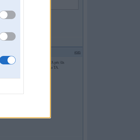
#585
ur vairs. ja netic, ka neizies vairs TA pēc šīs
lai nebūtu pārsteigumu pēc 2025 gada TA.