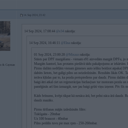
14. Sep 2024, 23:42
14 Sep 2024, 17:08:44
@e34
rakstīja:
14 Sep 2024, 16:46:11
@Elna
rakstīja:
01 Sep 2024, 23:00:28
@Mixzzz
rakstīja:
Stāsts par DPF mazgāšanu - vienam e91 aizvedām mazgāt DPFu, jo nu 
Mazgāts kantorī, kas protams piedāvā tādu pakalpojumu ar iekārtām. Pē
bo & Cayman
Pirms dažām nedēļām vienam ģimenes auto ieliku beidzot atpakaļ DPFu
dabūts lietots, bet galīgi pilns un neizdedzināts. Rezultāts likās OK.
ierāva kļūdas par to, ka pezda pretspiediens par daudz. Pirms dažām d
baigi ātri atkal ciet un reģenerācijas biežas(nav tur motoram pezda un
pamēģinās arī šim izmazgāt, nav jau baigi grūti viņu izņemt. Pēc šīs
Kāds brīnums, kvēpi tikpat kā nenāca ārā, bet pelni nāca ārā daudz. R
daudz mazāks.
Pirms tīrīšanas mājās izdedzināts filtrs:
Tukšgaita - 20mbar
Uz 100 braucot - 40mbar
Pilns pedālis tuvu pie max rpm - 250-260mbar.