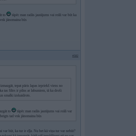
āt to
tāpēc man radās jautājums vai reāli var būt ka
ad vnk jānomaina būs
#582
 izmazgāt, tepat pāris lapas iepriekš viens no
a tas filtrs ir pilns ar labumiem, tā ka droši
 un smalki izskaidrots.
mazgāt to
tāpēc man radās jautājums vai reāli var
r beigts tad vnk jānomaina būs
 var būt, ka tur ir eļļa. Nu bet kā viņa tur var nebūt?
tsauksmi kā izmazgāt, kādi vēl ieguldījumi.nē nu var