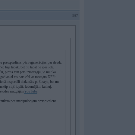
#587
pretspiediens pēc reģenerācijas par daudz.
c bija labāk, bet nu tāpat ne īpaši ok.
, pirms tam pats izmazgāju, jo nu tika
 Tagad atkal tas pats e91 ar mazgāto DPFu
ienām speciāli dedzināts pa šoseju, bet nu
 nekūp viņš lopā). Izdomājām, ka huj,
 metodes mazgājām
YouTube
.
ezultātā pēc manipulācijām pretspiediens