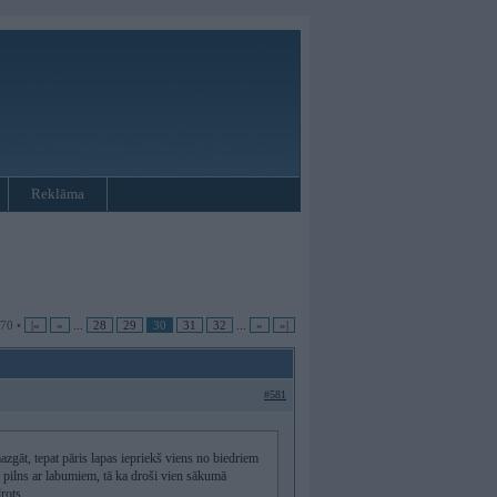
Reklāma
 70 •
|«
«
...
28
29
30
31
32
...
»
»|
#581
mazgāt, tepat pāris lapas iepriekš viens no biedriem
 ir pilns ar labumiem, tā ka droši vien sākumā
rots.