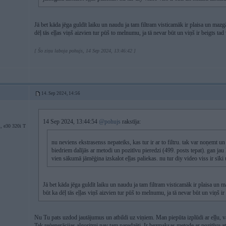
Jā bet kāda jēga guldīt laiku un naudu ja tam filtram visticamāk ir plaisa un mazg
dēļ tās eļļas viņš aizvien tur pūš to melnumu, ja tā nevar būt un viņš ir beigts t
[ Šo ziņu laboja pohujs, 14 Sep 2024, 13:46:42 ]
14. Sep 2024, 14:56
14 Sep 2024, 13:44:54
@pohujs
rakstīja:
, e30 320i T
nu neviens ekstrasenss nepateiks, kas tur ir ar to filtru. tak var noņemt un
biedriem dalījās ar metodi un pozitīvu pieredzi (499. posts tepat). gan jau k
vien sākumā jāmēģina izskalot eļļas paliekas. nu tur diy video viss ir sīki
Jā bet kāda jēga guldīt laiku un naudu ja tam filtram visticamāk ir plaisa un 
būt ka dēļ tās eļļas viņš aizvien tur pūš to melnumu, ja tā nevar būt un viņš i
Nu Tu pats uzdod jautājumus un atbildi uz viņiem. Man piepūta izplūdi ar eļļu, vai
Tak reģenerācijas algoritmi nav tam paredzēti. Ir bezmaksas metode ar pozitīvu a