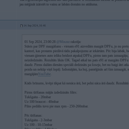
jau mēģināt izārstēt to vainu ar labām domām no attāluma.
14. Sep 2024, 16:46
01 Sep 2024, 23:00:28
@Mixzzz
rakstīja:
Stāsts par DPF mazgāšanu - vienam e91 aizvedām mazgāt DPFu, jo nu pretsp
kantorī, kas protams piedāvā tādu pakalpojumu ar iekārtām. Pēc bija labāk, b
vienam ģimenes auto ieliku beidzot atpakaļ DPFu, pirms tam pats izmazgāju, jo 
neizdedzināts. Rezultāts likās OK. Tagad atkal tas pats e91 ar mazgāto DPFu 
daudz. Pirms dažām dienām speciāli dedzināts pa šoseju, bet nu baigi ātri atk
pezda un nekūp viņš lopā). Izdomājām, ka huj, pamēģinās arī šim izmazgāt, na
mazgājām
YouTube
.
Kāds brīnums, kvēpi tikpat kā nenāca ārā, bet pelni nāca ārā daudz. Rezultā
Pirms tīrīšanas mājās izdedzināts filtrs:
Tukšgaita - 20mbar
Uz 100 braucot - 40mbar
Pilns pedālis tuvu pie max rpm - 250-260mbar.
Pēc tīrīšanas:
Tukšgaita - 2-3mbar
Uz 100 - 10-15mbar