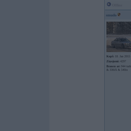
Offline
smudo
Kopš:
18. Jan 2015
Ziņojumi:
4297
Braucu ar:
944 tur
& 330iX & 540ix