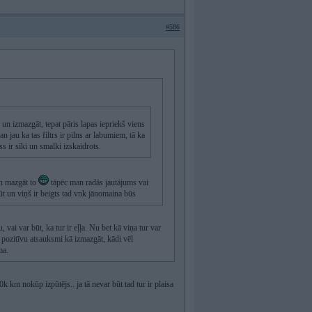
#586
t un izmazgāt, tepat pāris lapas iepriekš viens
n jau ka tas filtrs ir pilns ar labumiem, tā ka
s ir sīki un smalki izskaidrots.
un mazgāt to
tāpēc man radās jautājums vai
būt un viņš ir beigts tad vnk jānomaina būs
vai var būt, ka tur ir eļļa. Nu bet kā viņa tur var
 pozitīvu atsauksmi kā izmazgāt, kādi vēl
ma.
10k km nokūp izpūtējs.. ja tā nevar būt tad tur ir plaisa