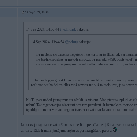
14. Sep 2024, 18:40
14 Sep 2024, 14:56:44
@edmundz
rakstīja:
14 Sep 2024, 13:44:54
@pohujs
rakstīja:
nu neviens ekstrasenss nepateiks, kas tur ir ar to filtru. tak var noņem
no biedriem dalījās ar metodi un pozitīvu pieredzi (499. posts tepat). ga
droši vien sākumā jāmēģina izskalot eļļas paliekas. nu tur diy video vis
Jā bet kāda jēga guldīt laiku un naudu ja tam filtram visticamāk ir plaisa 
reāli var būt ka dēļ tās eļļas viņš aizvien tur pūš to melnumu, ja tā nevar 
Nu Tu pats uzdod jautājumus un atbildi uz viņiem. Man piepūta izplūdi ar eļļu, 
nebūt? Tak reģenerācijas algoritmi nav tam paredzēti. Ir bezmaksas metode ar
ieguldījumi.nē nu var jau mēģināt izārstēt to vainu ar labām domām no attālu
Jā bet es jautāju tāpēc vai tiešām tas ir reāli ka pēc eļļas iekļušanas var būt tā ka 
un viss. Tāds ir mans jautājums nejau es par mazgāšanu parasu