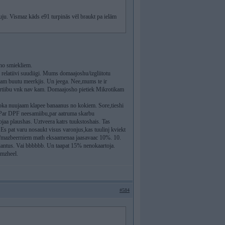
skuju. Vismaz kāds e91 turpinās vēl braukt pa ielām
 no smiekliem.
m relatiivi suudiigi. Mums domaajoshu/izgliitotu
totam buutu meerkjis. Un jeega. Nee,mums te ir
eertiibu vnk nav kam. Domaajosho pietiek Mikrotikam
koka nuujaam klapee banaanus no kokiem. Sore,tieshi
t. Par DPF neesamiibu,par aatruma skarbu
jaa plaushas. Uztveera katrs tuukstoshais. Tas
. Es pat varu nosaukt visus varonjus,kas tuulinj kviekt
em/mazbeerniem math eksaamenaa jaasavaac 10%. 10.
ariantus. Vai bbbbbb. Un taapat 15% nenokaartoja.
emzheel.
#584