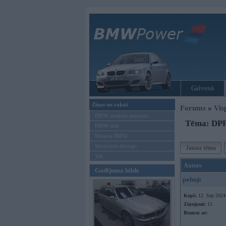
Galvenā
Ziņas un raksti
Forums
»
Vis
BMW modeļu jaunumi
Tēma: DPF 
BMW testi
Mēneša BMW
Sērijveida tūnings
Jauna tēma
Vel...
Autors
Gadījuma bilde
pohujs
Kopš:
12. Sep 2024
Ziņojumi:
15
Braucu ar: