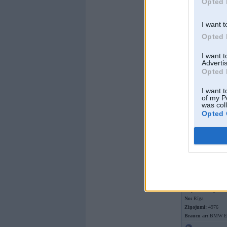
Opted 
I want t
Opted 
I want 
Advertis
Offline
Opted 
HiJaCKeR
I want t
of my P
was col
Opted 
Kopš:
04. Aug 2003
No:
Rīga
Ziņojumi:
4976
Braucu ar:
BMW E9