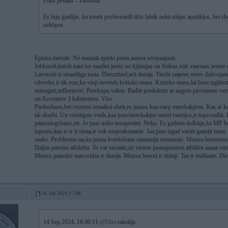
Pilns pedālis - 140mbar.
Es biju gaidījis, ka tomēr profesionāli tīrīs labāk nekā mājas apstākļos, bet 
nekūpot.
Episka metode. Ne mazaak episki posta autora secinaajumi.
Jebkursh,kursh kaut ko mazliet jeedz no kjiimijas un fizikas,vnk vaartaas zemee
Latvieshi ir straadiiga tauta. Diemzheel,arii dumja. Tieshi taapeec mees dziivoja
cilveeku ir tik maz,ka vinji neveido kritisko masu. Kritisko masu,lai buut izglii
manageri,influenceri. Perekupu valsts. Radiit produktus ar augstu pievienoto v
un Accenture 3 kabinetiem. Viss.
Piedoshanu,bet reizeem ienaakot sheit,es juutos kaa starp meerkakjiem. Kas ar 
tik skarbi. Un vieniigais veids,kaa juus/meerkakjus tureet raamjos,ir tupa sodii
paarsniegshanu,utt. Jo juus neko nesaprotiet. Neko. Es gadiem dolbiiju,ka MP bo
tupums,kas te ir it visaa,ir vnk neaprakstaams. Jaa,juus tagad variet gaaniit mani
saaks. Probleema taa,ka juusu kviekshana situaaciju nemainiis. Muusu beerni
Daljas pareizu atbilzhu. To var savaakt,uz visiem jautaajumiem atbildot aaaaa v
Muusu paaudze masveidaa ir dumja. Muusu beerni ir dumji. Taa ir realitaate. Di
14. Sep 2024, 17:08
14 Sep 2024, 16:46:11
@Elna
rakstīja: