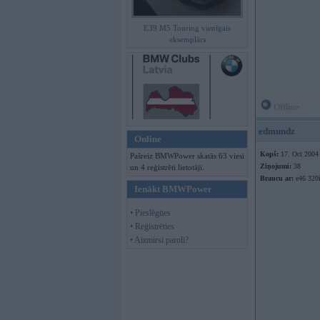
E39 M5 Touring vienīgais
eksemplārs
Offline
edmundz
Online
Kopš:
17. Oct 2004
Pašreiz BMWPower skatās 63 viesi
Ziņojumi:
38
un 4 reģistrēti lietotāji.
Braucu ar:
e46 320i
Ienākt BMWPower
• Pieslēgties
• Reģistrēties
• Aizmirsi paroli?