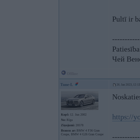
Pultī ir 
-----------
Patiesība
Чей Вен
Offline
Tune-L
26. Jan 2023, 12:1
Noskatie
Kopš:
12. Jun 2002
https://
No:
Rīga
Ziņojumi:
20578
Braucu ar:
BMW 4 F36 Gran
Coupe, BMW 4 G26 Gran Coupe
-----------