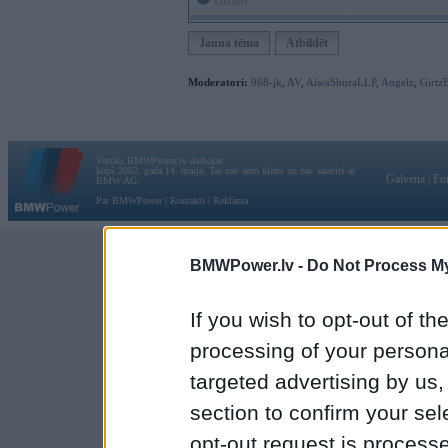
Offline
Jauna tēma
Atbildēt
Moderatori:
968-jk
,
AV
,
AiwaShuraLLP
,
Angelz
,
Girtz
Vortāls BMWPower.lv darbojas
kopš 2002. gada 14. maija. Tas nav auto klubs un nav saistīts ar
Galvena
|
Fo
BMW AG.
Par BMWPower
|
Kontakti
|
Reklāma
BMWPower.lv -
Do Not Process My
If you wish to opt-out of the
processing of your personal
targeted advertising by us
section to confirm your sel
opt-out request is proces