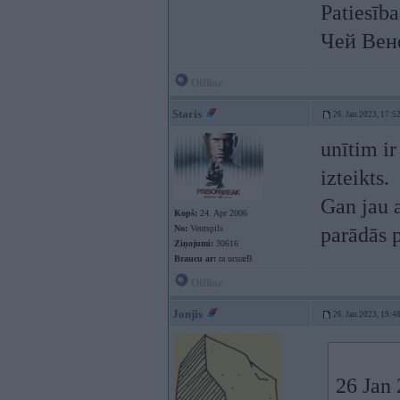
Patiesība
Чей Вен
Offline
Staris
26. Jan 2023, 17:5
unītim ir
izteikts.
Gan jau a
Kopš:
24. Apr 2006
No:
Ventspils
parādās 
Ziņojumi:
30616
Braucu ar:
ra ucuarB
Offline
Jonjis
26. Jan 2023, 19:4
26 Jan