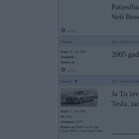
Patiesība
Чей Вен
Offline
LKaaa
26. Jan 2023, 15:2
Kopš:
26. Jan 2023
2005 gad
Ziņojumi:
1
Braucu ar:
Offline
Tune-L
26. Jan 2023, 16:0
Ja Tu izv
Tesla, ta
Kopš:
12. Jun 2002
No:
Rīga
Ziņojumi:
20578
Braucu ar:
BMW 4 F36 Gran
Coupe, BMW 4 G26 Gran Coupe
-----------