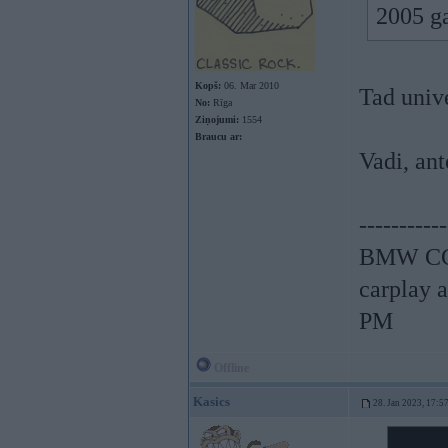
2005 g
Kopš:
06. Mar 2010
Tad univ
No:
Rīga
Ziņojumi:
1554
Braucu ar:
Vadi, ant
-----------
BMW CCC
carplay 
PM
Offline
Kasics
28. Jan 2023, 17:5