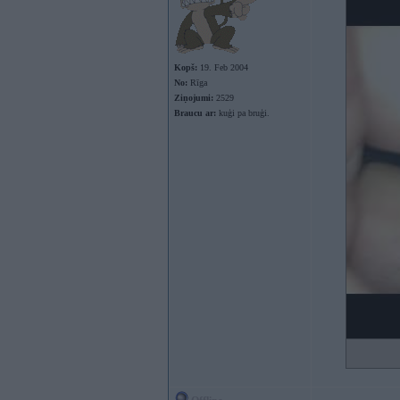
Kopš:
19. Feb 2004
No:
Rīga
Ziņojumi:
2529
Braucu ar:
kuģi pa bruģi.