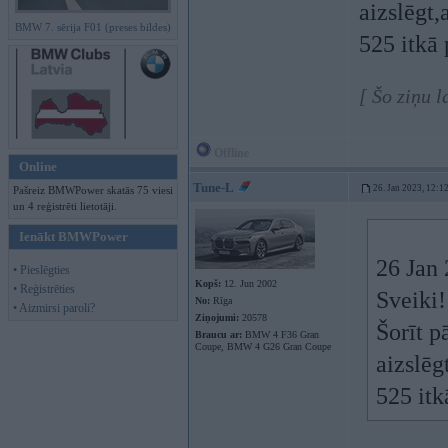
aizslēgt,
BMW 7. sērija F01 (preses bildes)
525 itkā 
[ Šo ziņu 
Offline
Online
Tune-L
26. Jan 2023, 12:1
Pašreiz BMWPower skatās 75 viesi
un 4 reģistrēti lietotāji.
Ienākt BMWPower
26 Jan
• Pieslēgties
Kopš:
12. Jun 2002
• Reģistrēties
Sveiki!
No:
Rīga
• Aizmirsi paroli?
Ziņojumi:
20578
Šorīt p
Braucu ar:
BMW 4 F36 Gran
Coupe, BMW 4 G26 Gran Coupe
aizslēg
525 itk