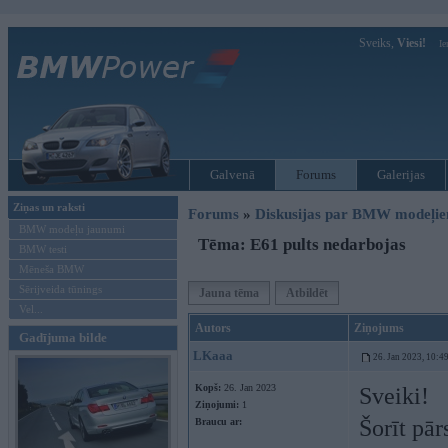
Sveiks,
Viesi!
Ie
Galvenā
Forums
Galerijas
Ziņas un raksti
Forums
»
Diskusijas par BMW modeļi
BMW modeļu jaunumi
Tēma: E61 pults nedarbojas
BMW testi
Mēneša BMW
Sērijveida tūnings
Jauna tēma
Atbildēt
Vel...
Autors
Ziņojums
Gadījuma bilde
LKaaa
26. Jan 2023, 10:4
Kopš:
26. Jan 2023
Sveiki!
Ziņojumi:
1
Šorīt pār
Braucu ar: