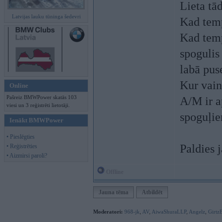
Lieta tā
Latvijas lauku tūninga šedevri
Kad temp
Kad temp
spogulis
labā pus
Kur vain
Online
Pašreiz BMWPower skatās 103
A/M ir a
viesi un 3 reģistrēti lietotāji.
spoguļi
Ienākt BMWPower
• Pieslēgties
Paldies j
• Reģistrēties
• Aizmirsi paroli?
Offline
Jauna tēma
Atbildēt
Moderatori:
968-jk
,
AV
,
AiwaShuraLLP
,
Angelz
,
Girtz