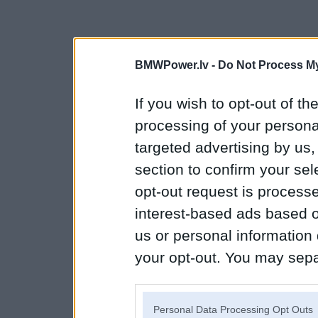
BMWPower.lv -
Do Not Process My
If you wish to opt-out of the
processing of your personal
targeted advertising by us
section to confirm your sel
opt-out request is proces
interest-based ads based o
us or personal information d
your opt-out. You may separ
disclosure of your personal
IAB’s list of downstream pa
Personal Data Processing Opt Outs