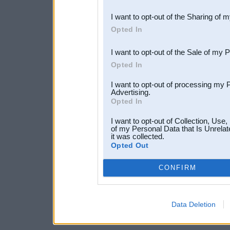
also be disclosed by us to 
I want to opt-out of the Sharing of 
Downstream Participants
th
Opted In
third parties.
I want to opt-out of the Sale of my 
Opted In
I want to opt-out of processing my 
Advertising.
Opted In
I want to opt-out of Collection, Use
of my Personal Data that Is Unrelat
it was collected.
Opted Out
CONFIRM
Data Deletion