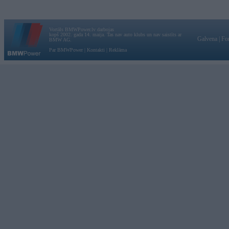
Vortāls BMWPower.lv darbojas
kopš 2002. gada 14. maija. Tas nav auto klubs un nav saistīts ar
Galvena
|
Fo
BMW AG.
Par BMWPower
|
Kontakti
|
Reklāma