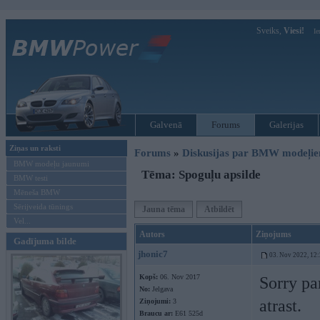
Sveiks,
Viesi!
Ie
Galvenā
Forums
Galerijas
Ziņas un raksti
Forums
»
Diskusijas par BMW modeļi
BMW modeļu jaunumi
Tēma: Spoguļu apsilde
BMW testi
Mēneša BMW
Sērijveida tūnings
Jauna tēma
Atbildēt
Vel...
Autors
Ziņojums
Gadījuma bilde
jhonic7
03. Nov 2022, 12
Kopš:
06. Nov 2017
Sorry pa
No:
Jelgava
atrast.
Ziņojumi:
3
Braucu ar:
E61 525d