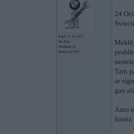
24 Oct
Svieci
Kopš:
31. Mar 2022
Meklēj
No:
Rīga
Ziņojumi:
58
problē
Braucu ar:
BMW
nestrā
Tam pa
ar sign
gan ai
Auto e
šoreiz