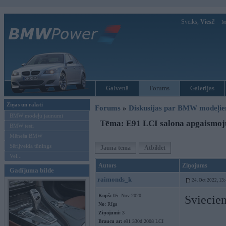
Sveiks,
Viesi!
Ie
Galvenā
Forums
Galerijas
Ziņas un raksti
Forums
»
Diskusijas par BMW modeļi
BMW modeļu jaunumi
Tēma: E91 LCI salona apgaismoju
BMW testi
Mēneša BMW
Sērijveida tūnings
Jauna tēma
Atbildēt
Vel...
Autors
Ziņojums
Gadījuma bilde
raimonds_k
24. Oct 2022, 13
Kopš:
05. Nov 2020
Sviecien
No:
Rīga
Ziņojumi:
3
Braucu ar:
e91 330d 2008 LCI