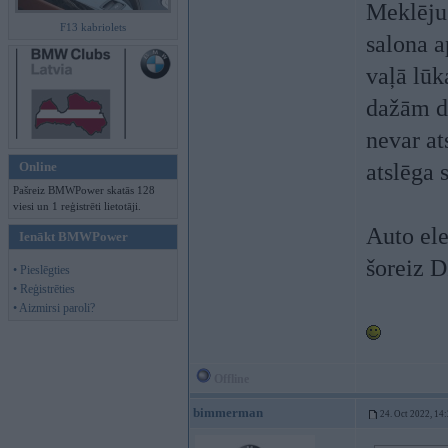
Meklēju 
F13 kabriolets
salona 
vaļā lūk
dažām di
nevar at
Online
atslēga 
Pašreiz BMWPower skatās 128
viesi un 1 reģistrēti lietotāji.
Auto ele
Ienākt BMWPower
šoreiz D
• Pieslēgties
• Reģistrēties
• Aizmirsi paroli?
Offline
bimmerman
24. Oct 2022, 14