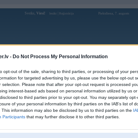
Sveiks,
Viesi!
|
Piektdiena, 7. augusts
Ienākt
Reģistrācija
Forums
Galerijas
Reģistrācija
Lietotāji
Meklētājs
.lv -
Do Not Process My Personal Information
pārējās diskusijas
»
Auto servisi un apkopes vietas
to opt-out of the sale, sharing to third parties, or processing of your per
E53 komforta bloks
formation for targeted advertising by us, please use the below opt-out s
r selection. Please note that after your opt-out request is processed y
Atbildēt
eing interest-based ads based on personal information utilized by us or
disclosed to third parties prior to your opt-out. You may separately opt-
Ziņojums
losure of your personal information by third parties on the IAB’s list of
. This information may also be disclosed by us to third parties on the
IA
27. Sep 2022, 11:48
Participants
that may further disclose it to other third parties.
Sveiki, kungi!
Nepieciešams speciālists, kurš varētu pieprogrammēt komforta bloku un nov
Lūdzu, padalieties ar LABA elektrības speciālista kontaktu privāti...