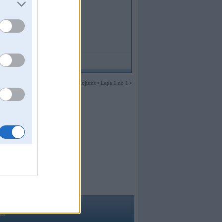
1 ziņojums • Lapa 1 no 1 •
ma