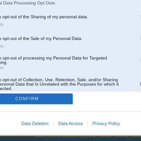
PATEICOS!
l Data Processing Opt Outs
o opt-out of the Sharing of my personal data.
In
o opt-out of the Sale of my Personal Data.
In
Atbildēt
to opt-out of processing my Personal Data for Targeted
ing.
k
,
AV
,
AiwaShuraLLP
,
GirtzB
,
Lafter
,
PERFS
,
RVR
,
SteelRat
,
VLD
,
linda
,
mrc
,
noisex
,
smudo
In
o opt-out of Collection, Use, Retention, Sale, and/or Sharing
ersonal Data that Is Unrelated with the Purposes for which it
lected.
Out
CONFIRM
Data Deletion
Data Access
Privacy Policy
 un nav saistīts ar
Galvena
|
Forums
|
Galerijas
|
Reģistrācija
|
Lietotaāji
|
Meklētājs
|
Reklā