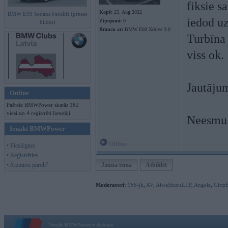
fiksie s
Kopš:
25. Aug 2022
BMW E90 Sedans Facelift (preses
iedod uz
Ziņojumi:
0
bildes)
Braucu ar:
BMW E60 Xdrive 3.0
Turbīna 
viss ok.
Jautājum
Online
Pašreiz BMWPower skatās 162
viesi un 4 reģistrēti lietotāji.
Neesmu 
Ienākt BMWPower
Offline
• Pieslēgties
• Reģistrēties
• Aizmirsi paroli?
Jauna tēma
Atbildēt
Moderatori:
968-jk
,
AV
,
AiwaShuraLLP
,
Angelz
,
Girtz
Vortāls BMWPower.lv darbojas