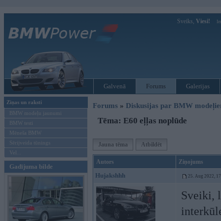
Sveiks,
Viesi!
Ie
Galvenā
Forums
Galerijas
Ziņas un raksti
Forums
»
Diskusijas par BMW modeļi
BMW modeļu jaunumi
Tēma: E60 eļļas noplūde
BMW testi
Mēneša BMW
Sērijveida tūnings
Jauna tēma
Atbildēt
Vel...
Autors
Ziņojums
Gadījuma bilde
Hujakshhh
25. Aug 2022, 1
Sveiki, 
interkūl