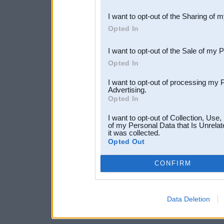
also be disclosed by us to 
I want to opt-out of the Sharing of 
Downstream Participants
th
Opted In
third parties.
I want to opt-out of the Sale of my 
Opted In
I want to opt-out of processing my 
Advertising.
Opted In
I want to opt-out of Collection, Use
of my Personal Data that Is Unrelat
it was collected.
Opted Out
CONFIRM
Data Deletion