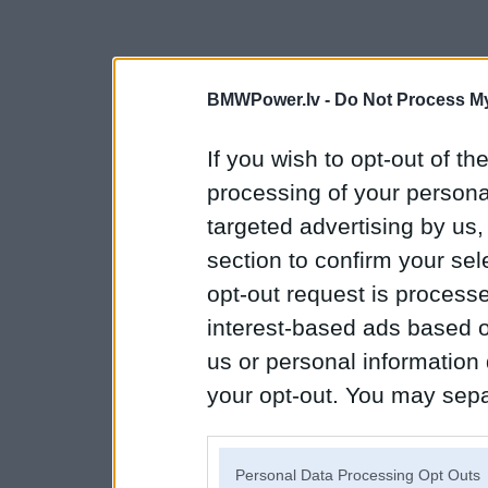
BMWPower.lv -
Do Not Process My
If you wish to opt-out of the
processing of your personal
targeted advertising by us
section to confirm your sel
opt-out request is proces
interest-based ads based o
us or personal information d
your opt-out. You may separ
disclosure of your personal
IAB’s list of downstream pa
Personal Data Processing Opt Outs