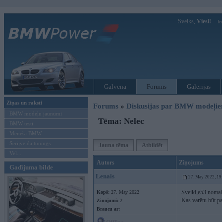
Sveiks,
Viesi!
Ie
Galvenā
Forums
Galerijas
Ziņas un raksti
Forums
»
Diskusijas par BMW modeļi
BMW modeļu jaunumi
Tēma: Nelec
BMW testi
Mēneša BMW
Sērijveida tūnings
Jauna tēma
Atbildēt
Vel...
Autors
Ziņojums
Gadījuma bilde
Lenais
27. May 2022, 19
Sveiki,e53 nomain
Kopš:
27. May 2022
Kas varētu būt p
Ziņojumi:
2
Braucu ar: