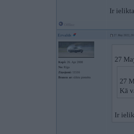
Ir ielikt
Offline
Ervalds
27. May 2022, 20
27 Ma
Kopš:
26. Apr 2008
No:
Rīga
Ziņojumi:
11516
Braucu ar:
sliktu piemēru
27 M
Kā va
Ir ieli