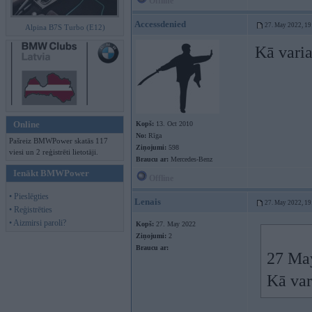
Offline
Accessdenied
27. May 2022, 19
Alpina B7S Turbo (E12)
Kā varia
Online
Kopš:
13. Oct 2010
No:
Rīga
Pašreiz BMWPower skatās 117
Ziņojumi:
598
viesi un 2 reģistrēti lietotāji.
Braucu ar:
Mercedes-Benz
Ienākt BMWPower
Offline
• Pieslēgties
Lenais
27. May 2022, 19
• Reģistrēties
• Aizmirsi paroli?
Kopš:
27. May 2022
Ziņojumi:
2
Braucu ar:
27 Ma
Kā var