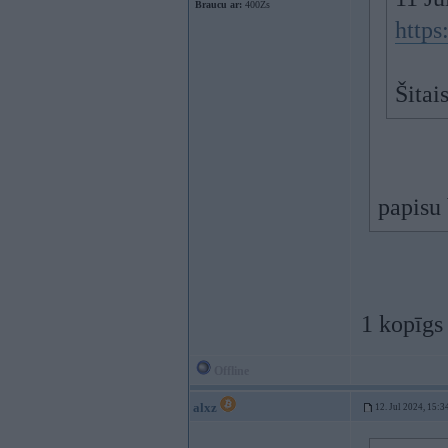
Braucu ar:
400Zs
https
Šitai
papisu 
1 kopīgs
Offline
alxz
12. Jul 2024, 15:3