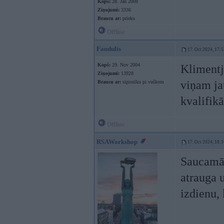
Kopš:
28. Jan 2008
Ziņojumi:
3336
Braucu ar:
prieku
Offline
Fandulis
17. Oct 2024, 17:5
Kopš:
29. Nov 2004
Klimentj
Ziņojumi:
13928
viņam ja
Braucu ar:
sipisnīku pi vuškom
kvalifikā
Offline
RSAWorkshop
17. Oct 2024, 18:1
Saucamā 
atrauga u
izdienu, 