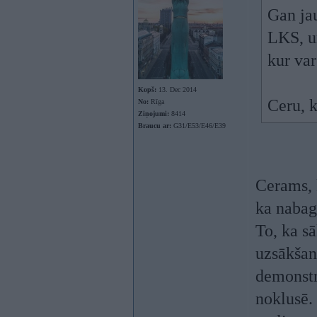
Gan jau
LKS, un
kur va
Kopš:
13. Dec 2014
Ceru, k
No:
Rīga
Ziņojumi:
8414
Braucu ar:
G31/E53/E46/E39
Cerams, k
ka nabag
To, ka sā
uzsākšan
demonstr
noklusē. 