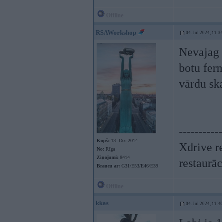
Offline
RSAWorkshop
04. Jul 2024, 11:3
Nevajag 
botu fer
vārdu ska
----------
Kopš:
13. Dec 2014
Xdrive r
No:
Rīga
Ziņojumi:
8414
restaurā
Braucu ar:
G31/E53/E46/E39
Offline
kkas
04. Jul 2024, 11:4