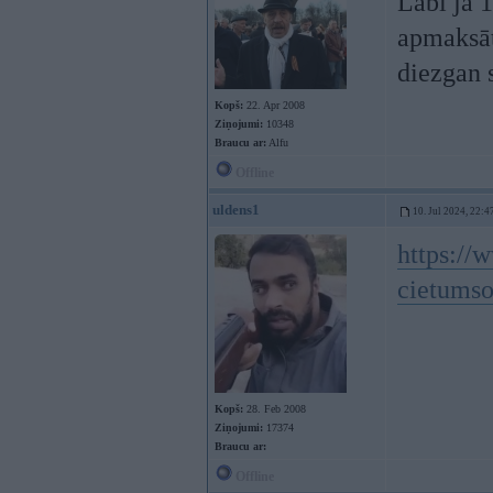
Labi ja 1
apmaksāt
diezgan s
Kopš:
22. Apr 2008
Ziņojumi:
10348
Braucu ar:
Alfu
Offline
uldens1
10. Jul 2024, 22:4
https://
cietums
Kopš:
28. Feb 2008
Ziņojumi:
17374
Braucu ar:
Offline