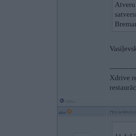
Atveru 
satvers
Breman
Vasiļevs
----------
Xdrive r
restaurā
Offline
alxz
12. Jul 2024, 15:1