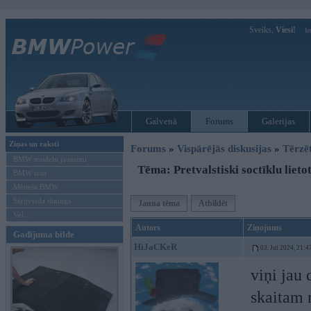
Sveiks,
Viesi!
Ie
Galvenā
Forums
Galerijas
Ziņas un raksti
Forums
»
Vispārējās diskusijas
»
Tērzē
BMW modeļu jaunumi
Tēma: Pretvalstiski soctīklu lietot
BMW testi
Mēneša BMW
Sērijveida tūnings
Jauna tēma
Atbildēt
Vel...
Autors
Ziņojums
Gadījuma bilde
HiJaCKeR
03. Jul 2024, 21:4
viņi jau
skaitam r