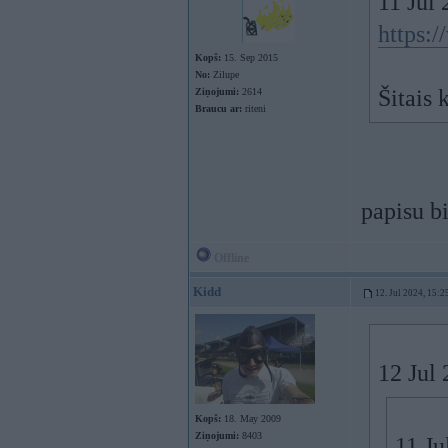
11 Jul
https:
Kopš:
15. Sep 2015
No:
Zilupe
Šitais 
Ziņojumi:
2614
Braucu ar:
riteni
papisu bi
Offline
Kidd
12. Jul 2024, 15:2
12 Jul
Kopš:
18. May 2009
Ziņojumi:
8403
11 Ju