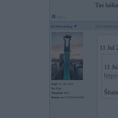
Tas laik
Offline
RSAWorkshop
11. Jul 2024, 15:1
11 Jul
11 Ju
https
Kopš:
13. Dec 2014
No:
Rīga
Šitai
Ziņojumi:
8414
Braucu ar:
G31/E53/E46/E39