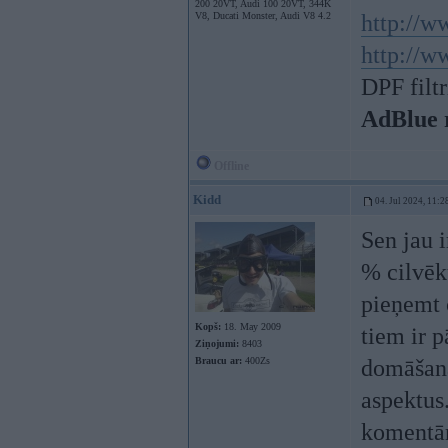
200 20VT, Audi 100 20VT, 344K
V8, Ducati Monster, Audi V8 4.2
http://w
http://w
DPF filt
AdBlue 
Offline
Kidd
04. Jul 2024, 11:2
Sen jau i
% cilvēk
pieņemt c
Kopš:
18. May 2009
tiem ir p
Ziņojumi:
8403
Braucu ar:
400Zs
domāšanas
aspektus
komentāru