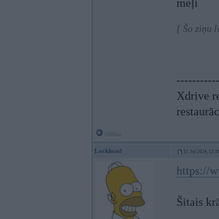
meļi
[ Šo ziņu 
----------
Xdrive r
restaurā
Offline
Lockhead
11. Jul 2024, 12:3
https://
Šitais kr