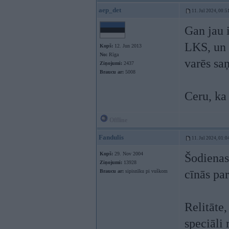
aep_det
11. Jul 2024, 00:5
Gan jau i
LKS, un v
Kopš:
12. Jun 2013
No:
Rīga
varēs s
Ziņojumi:
2437
Braucu ar:
5008
Ceru, ka
Offline
Fandulis
11. Jul 2024, 01:0
Kopš:
29. Nov 2004
Šodienas
Ziņojumi:
13928
cīnās par
Braucu ar:
sipisnīku pi vuškom
Relitāte,
speciāli 