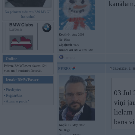
kanālam, 
No pelniem atdzimis E36 M3 GT
Individual
Kopš:
04. Aug 2003
No:
Rīga
Ziņojumi:
4976
Braucu ar:
BMW E90 330i
Offline
Online
Pašreiz BMWPower skatās 124
PERFS
03. Jul 2024, 21:5
viesi un 4 reģistrēti lietotāji.
Ienākt BMWPower
• Pieslēgties
03 Jul
• Reģistrēties
viņi ja
• Aizmirsi paroli?
lielam 
bans vi
Kopš:
13. May 2002
No:
Rīga