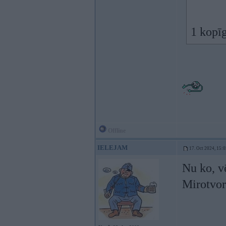
1 kopīg
Offline
IELEJAM
17. Oct 2024, 15:0
Nu ko, vē
Mirotvor