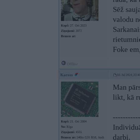
Sēž sauj
valodu ne
Kopš:
27. Oct 2023
Sarkanai
Ziņojumi:
2072
Braucu ar:
rietumni
Foke em,
Offline
Kaross
03. Jul 2024, 23:4
Man pārs
likt, kā 
----------
Kopš:
21. Oct 2004
Individu
No:
Rīga
Ziņojumi:
4555
darbi.
Braucu ar:
540ix G31 B58, Audi