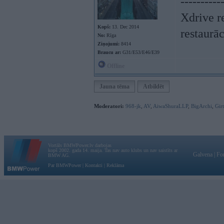
----------
Xdrive r
Kopš:
13. Dec 2014
restaurā
No:
Rīga
Ziņojumi:
8414
Braucu ar:
G31/E53/E46/E39
Offline
Jauna tēma
Atbildēt
Moderatori:
968-jk
,
AV
,
AiwaShuraLLP
,
BigArchi
,
Gir
Vortāls BMWPower.lv darbojas
kopš 2002. gada 14. maija. Tas nav auto klubs un nav saistīts ar
Galvena
|
Fo
BMW AG.
Par BMWPower
|
Kontakti
|
Reklāma