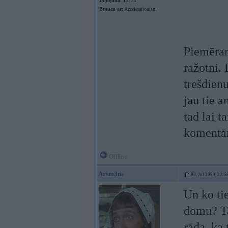
Ziņojumi:
13773
Braucu ar:
Accelerationism
Piemēram
ražotni.
trešdien
jau tie a
tad lai t
komentāro
Offline
Arsm3ns
03. Jul 2024, 22:5
Un ko ti
domu? Tas
rāda, ka 