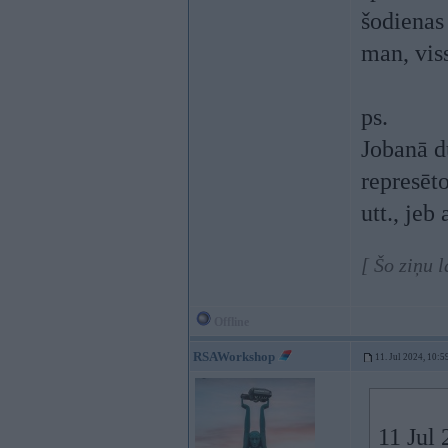
šodienas 
man, viss
ps.
Jobanā d
represēto
utt., jeb
[ Šo ziņu 
Offline
RSAWorkshop
11. Jul 2024, 10:5
11 Jul