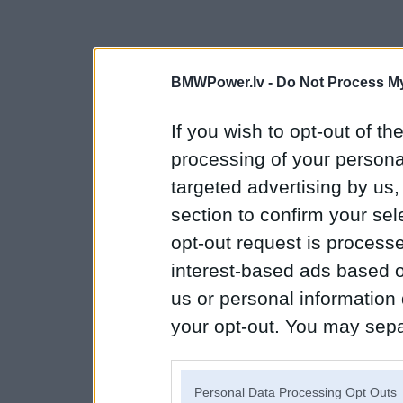
BMWPower.lv -
Do Not Process My
If you wish to opt-out of the
processing of your personal
targeted advertising by us
section to confirm your sel
opt-out request is proces
interest-based ads based o
us or personal information d
your opt-out. You may separ
disclosure of your personal
IAB’s list of downstream pa
Personal Data Processing Opt Outs