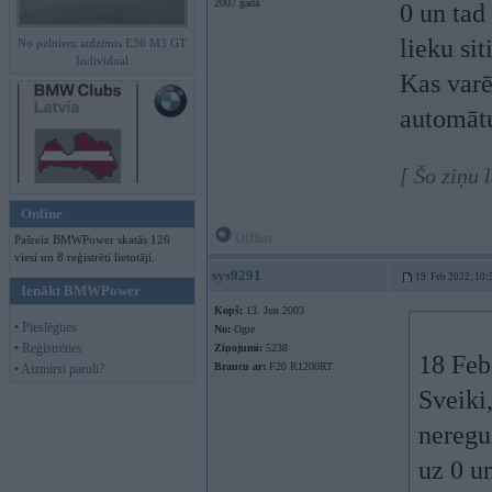
2007 gada
0 un tad
lieku si
No pelniem atdzimis E36 M3 GT
Individual
Kas varē
automāt
[ Šo ziņu 
Online
Offline
Pašreiz BMWPower skatās 126
viesi un 8 reģistrēti lietotāji.
sys9291
19. Feb 2022, 10:
Ienākt BMWPower
Kopš:
13. Jun 2003
• Pieslēgties
No:
Ogre
• Reģistrēties
Ziņojumi:
5238
18 Feb
Braucu ar:
F20 R1200RT
• Aizmirsi paroli?
Sveiki
neregu
uz 0 u