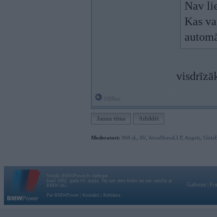
Nav li
Kas va
automā
visdrīzā
Offline
Jauna tēma
Atbildēt
Moderatori:
968-jk
,
AV
,
AiwaShuraLLP
,
Angelz
,
Girtz
Vortāls BMWPower.lv darbojas
kopš 2002. gada 14. maija. Tas nav auto klubs un nav saistīts ar
Galvena
|
Fo
BMW AG.
Par BMWPower
|
Kontakti
|
Reklāma