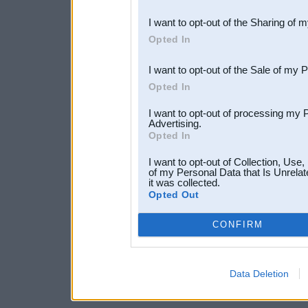
also be disclosed by us to 
I want to opt-out of the Sharing of 
Downstream Participants
th
Opted In
third parties.
I want to opt-out of the Sale of my 
Opted In
I want to opt-out of processing my 
Advertising.
Opted In
I want to opt-out of Collection, Use
of my Personal Data that Is Unrelat
it was collected.
Opted Out
CONFIRM
Data Deletion