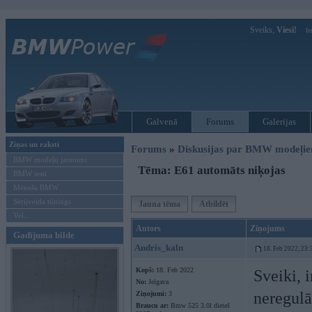
Sveiks,
Viesi!
Ie
Galvenā
Forums
Galerijas
Ziņas un raksti
Forums
»
Diskusijas par BMW modeļi
BMW modeļu jaunumi
Tēma: E61 automāts niķojas
BMW testi
Mēneša BMW
Sērijveida tūnings
Jauna tēma
Atbildēt
Vel...
Autors
Ziņojums
Gadījuma bilde
Andris_kaln
18. Feb 2022, 23:
Kopš:
18. Feb 2022
Sveiki, 
No:
Jelgava
neregulā
Ziņojumi:
3
Braucu ar:
Bmw 525 3.0l diesel