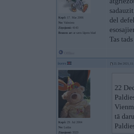
atgriezo
sadauzit
Kopš:
17. Mar 2006
del defe
No:
Valmiera
esosaji
Ziņojumi:
4143
Braucu ar:
ar savu lāpstu blad
Tas tad
Offline
ixers
25. Dec 2021, 11
22 Dec
Paldie
Vienmē
tā daru
Kopš:
29. Jul 2004
Paldie
No:
Ludza
Ziņojumi:
3323