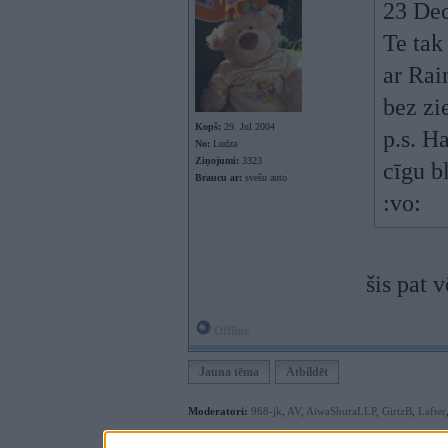
23 Dec
Te tak
ar Rai
bez z
Kopš:
29. Jul 2004
p.s. H
No:
Ludza
Ziņojumi:
3323
cīgu b
Braucu ar:
svešu auto
:vo:
šis pat v
Offline
Jauna tēma
Atbildēt
Moderatori:
968-jk
,
AV
,
AiwaShuraLLP
,
GirtzB
,
Lafter