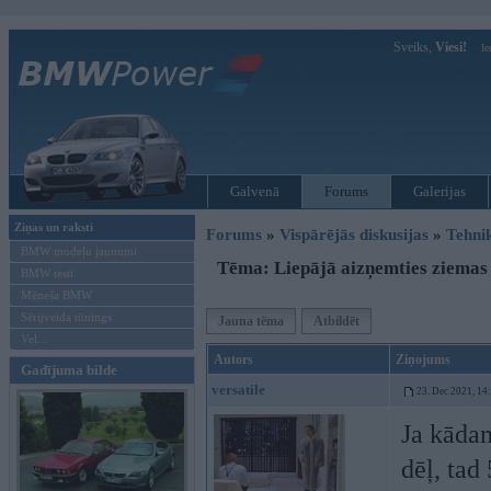
Sveiks,
Viesi!
Ie
Galvenā
Forums
Galerijas
Ziņas un raksti
Forums
»
Vispārējās diskusijas
»
Tehni
BMW modeļu jaunumi
Tēma: Liepājā aizņemties ziemas 
BMW testi
Mēneša BMW
Sērijveida tūnings
Jauna tēma
Atbildēt
Vel...
Autors
Ziņojums
Gadījuma bilde
versatile
23. Dec 2021, 14
Ja kādam
dēļ, tad