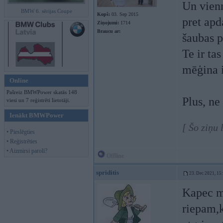
Un vien
BMW 6. sērijas Coupe
Kopš:
03. Sep 2015
pret apd
Ziņojumi:
1714
Braucu ar:
šaubas p
Te ir ta
mēģina 
Online
Pašreiz BMWPower skatās 148
Plus, ne
viesi un 7 reģistrēti lietotāji.
Ienākt BMWPower
[ Šo ziņu 
• Pieslēgties
• Reģistrēties
• Aizmirsi paroli?
Offline
spriditis
23. Dec 2021, 15
Kapec m
riepam,k