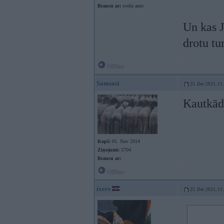
Braucu ar:
svešu auto
Un kas J
drotu tu
Offline
Samsasi
25. Dec 2021, 11
Kautkād
Kopš:
01. Nov 2014
Ziņojumi:
5704
Braucu ar:
Offline
ixers
25. Dec 2021, 11