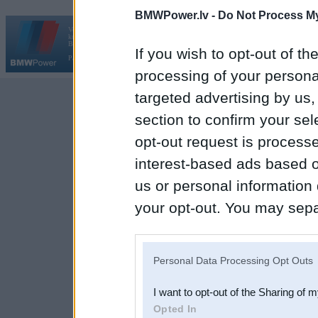
BMWPower.lv -
Do Not Process My
Vortāls BMWPower.lv darbojas
kopš 2002. gada 14. maija. Tas nav auto klubs un nav saistīts ar
Galvena
|
Fo
BMW AG.
If you wish to opt-out of the
Par BMWPower
|
Kontakti
|
Reklāma
processing of your personal
targeted advertising by us
section to confirm your sel
opt-out request is proces
interest-based ads based o
us or personal information d
your opt-out. You may separ
disclosure of your personal
IAB’s list of downstream pa
Personal Data Processing Opt Outs
also be disclosed by us to 
I want to opt-out of the Sharing of 
Downstream Participants
th
Opted In
third parties.