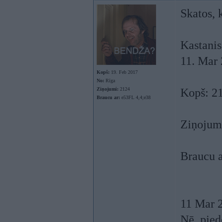
Skatos, k
Kastani
11. Mar 
Kopš:
19. Feb 2017
No:
Rīga
Ziņojumi:
2124
Kopš: 21
Braucu ar:
e53FL 4,4;e38
Ziņojum
Braucu a
11 Mar 
Nē, pied