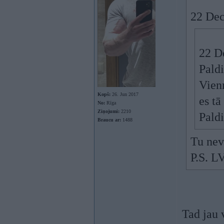
22 Dec
22 D
Paldi
Vien
Kopš:
26. Jun 2017
es tā
No:
Rīga
Ziņojumi:
2210
Pald
Braucu ar:
1488
Tu nev
P.S. LV
Tad jau 