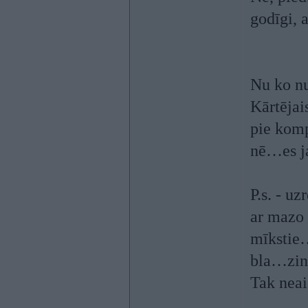
godīgi, a
Nu ko nu
Kārtējai
pie komp
nē…es ja
P.s. - u
ar mazo 
mīkstie
bla…zin
Tak neaic