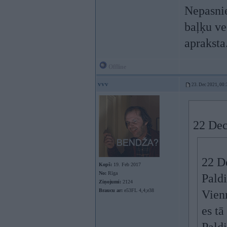
Nepasnie
baļķu ve
apraksta
Offline
vvv
23. Dec 2021, 00:
22 Dec
22 D
Kopš:
19. Feb 2017
No:
Rīga
Paldi
Ziņojumi:
2124
Braucu ar:
e53FL 4,4;e38
Vien
es tā