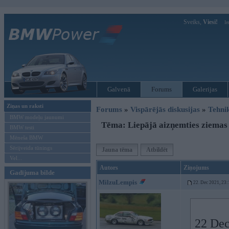
Sveiks,
Viesi!
Ie
Galvenā
Forums
Galerijas
Ziņas un raksti
Forums
»
Vispārējās diskusijas
»
Tehni
BMW modeļu jaunumi
Tēma: Liepājā aizņemties ziemas 
BMW testi
Mēneša BMW
Sērijveida tūnings
Jauna tēma
Atbildēt
Vel...
Autors
Ziņojums
Gadījuma bilde
MilzuLempis
22. Dec 2021, 23:
22 Dec