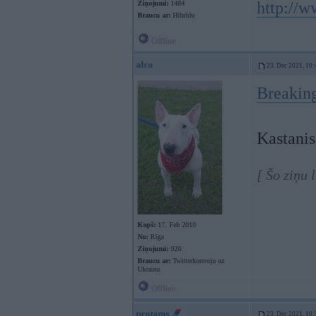
http://
Ziņojumi:
1484
Braucu ar:
Hibrīdu
Offline
alco
23. Dec 2021, 10:
Breaking
Kastanis
[ Šo ziņu 
Kopš:
17. Feb 2010
No:
Rīga
Ziņojumi:
920
Braucu ar:
Twitterkonvoju uz
Ukrainu
Offline
protams
23. Dec 2021, 10: