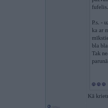
fufelis
P.s. - 
ka ar 
mīksti
bla bl
Tak nea
parunā
Kā kriet
Offline