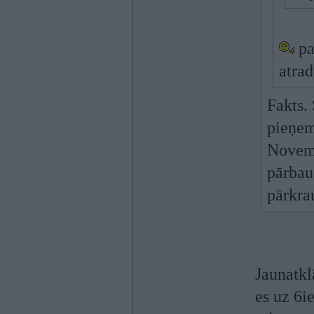
pa
atrad
Fakts.
pieņem
Novemb
pārbau
pārkrau
Jaunatk
es uz 6i