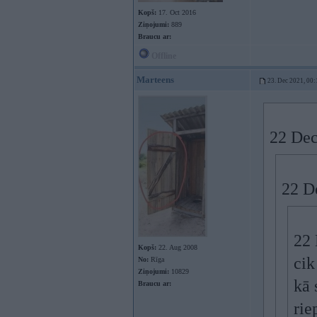
Kopš:
17. Oct 2016
Ziņojumi:
889
Braucu ar:
Offline
Marteens
23. Dec 2021, 00:
22 Dec
22 D
22 
Kopš:
22. Aug 2008
cik
No:
Rīga
Ziņojumi:
10829
kā 
Braucu ar:
rie