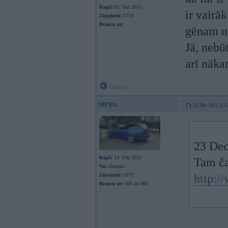
Kopš:
03. Sep 2015
ir vairāk
Ziņojumi:
1714
Braucu ar:
gēnam ne
Jā, nebū
arī nāka
Offline
MPBK
23. Dec 2021, 13:
23 Dec
Kopš:
24. Feb 2012
Tam ča
No:
Jūrmala
Ziņojumi:
1972
http:/
Braucu ar:
500 un 800