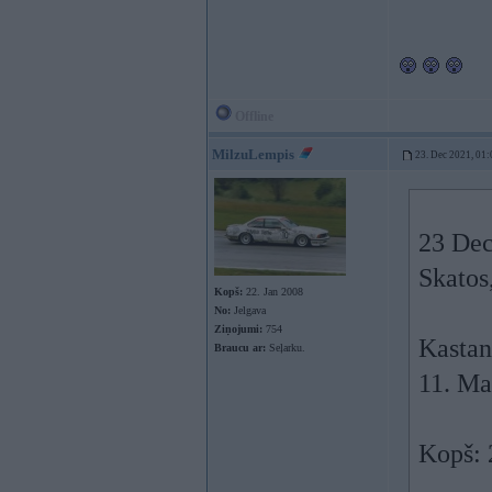
Offline
MilzuLempis
23. Dec 2021, 01:
23 Dec
Skatos,
Kopš:
22. Jan 2008
No:
Jelgava
Ziņojumi:
754
Kastan
Braucu ar:
Seļarku.
11. Ma
Kopš: 