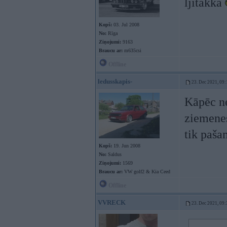
ljitakkā
Kopš:
03. Jul 2008
No:
Rīga
Ziņojumi:
9163
Braucu ar:
m635csi
Offline
ledusskapis-
23. Dec 2021, 09:
Kāpēc ne
ziemenes
tik paša
Kopš:
19. Jun 2008
No:
Saldus
Ziņojumi:
1569
Braucu ar:
VW golf2 & Kia Ceed
Offline
VVRECK
23. Dec 2021, 09: