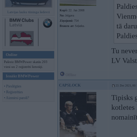
Paldie
Kopš:
22. Jan 2008
Latvijas lauku tūninga šedevri
Vienmē
No:
Jelgava
Ziņojumi:
754
tā daru
Braucu ar:
Seļarku.
Paldie
Tu nevem
Online
LV Valst
Pašreiz BMWPower skatās 203
viesi un 2 reģistrēti lietotāji.
Offline
Ienākt BMWPower
CAPSLOCK
• Pieslēgties
23. Dec 2021, 00:
• Reģistrēties
Tipisks g
• Aizmirsi paroli?
kotletes
nomainī