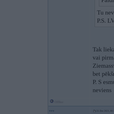
Pald
Tu nev
P.S. LV
Tak lie
vai pirm
Ziemassv
bet pēkš
P. S esm
neviens
Offline
vvv
23. Dec 2021, 00: