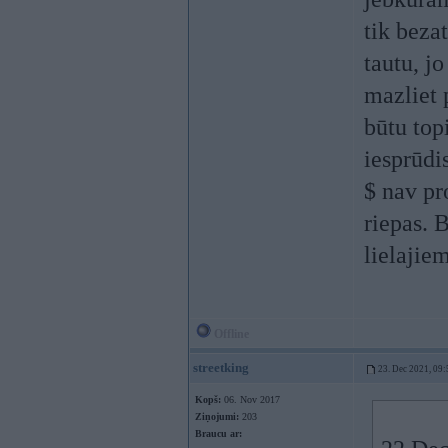
tik beza
tautu, j
mazliet 
būtu top
iesprūdi
$ nav pr
riepas. 
lielajie
Offline
streetking
23. Dec 2021, 09:
Kopš:
06. Nov 2017
Ziņojumi:
203
Braucu ar: