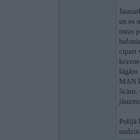
Jaunat
un es 
ostas 
baloni
cipari 
kravne
lāgām 
MAN kād
5cām. 
jāuzman
Polijā
uzdzin