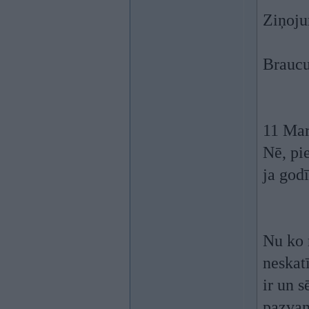
Ziņoju
Braucu
11 Mar
Nē, pi
ja godī
Nu ko 
neskat
ir un s
pazvan