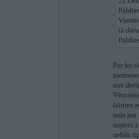
22 Dec
Paldie
Vienmē
tā daru
Paldie
Par ko 
ziemenes
nav derī
Vēmiens 
laimes z
mūs par t
noperc z
nebūs tip