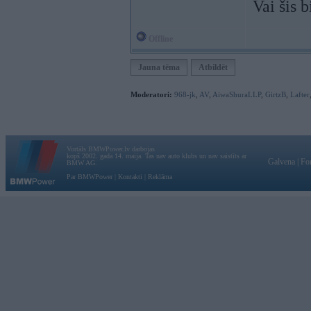
Vai šis b
Offline
Jauna tēma
Atbildēt
Moderatori:
968-jk
,
AV
,
AiwaShuraLLP
,
GirtzB
,
Lafter
Vortāls BMWPower.lv darbojas
kopš 2002. gada 14. maija. Tas nav auto klubs un nav saistīts ar
Galvena
|
Fo
BMW AG.
Par BMWPower
|
Kontakti
|
Reklāma