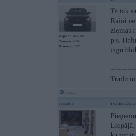
Te tak s
Raini ne
ziemas 
Kopš:
11. Nov 2005
p.s. Hah
Ziņojumi:
6334
Braucu ar:
NS7
cīgu blo
----------
Tradicion
Offline
versatile
23. Dec 2021, 11:
Pieņemu,
Liepājā,
ka tur i