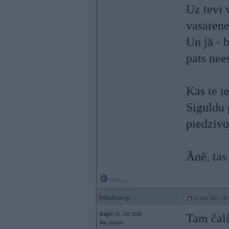
Uz tevi 
vasarene
Un jā - 
pats nee
Kas te i
Siguldu 
piedzivo
Ānē, tas
Offline
DiksIrseejs
23. Dec 2021, 10:
Kopš:
08. Oct 2020
Tam čali
No:
Dobele