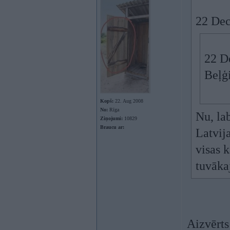
22 Dec
22 D
Beļģ
Kopš:
22. Aug 2008
No:
Rīga
Nu, la
Ziņojumi:
10829
Braucu ar:
Latvij
visas k
tuvāka
Aizvērts