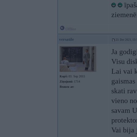
īpaš
ziemen
Offline
versatile
23. Dec 2021, 13:
Ja godig
Visu dis
Lai vai 
Kopš:
03. Sep 2015
gaismas 
Ziņojumi:
1714
Braucu ar:
skati ra
vieno no
savam UK
protekto
Vai bija