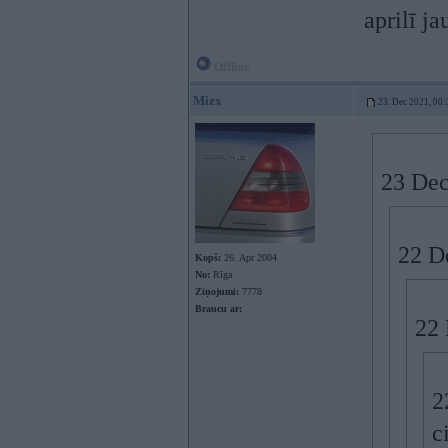
aprilī j
Offline
Mizx
23. Dec 2021, 00:
23 Dec
22 D
Kopš:
26. Apr 2004
No:
Rīga
Ziņojumi:
7778
Braucu ar:
22 
2
c