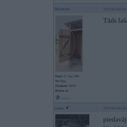
Marteens
23. Dec 2021, 01:
Tāds la
Kopš:
22. Aug 2008
No:
Rīga
Ziņojumi:
10829
Braucu ar:
Offline
crime
23. Dec 2021, 06:
piedavāj