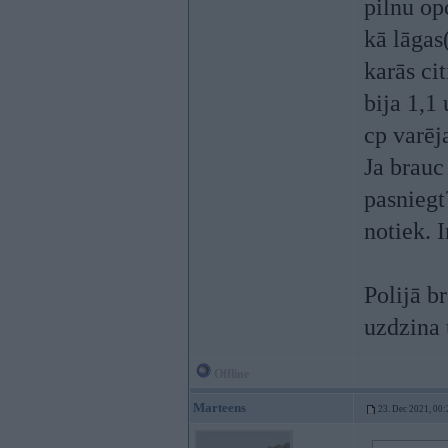
pilnu op
kā lāgas
karās ci
bija 1,1
cp varēj
Ja brauc
pasnieg
notiek. 
Polijā b
uzdzina
Offline
Marteens
23. Dec 2021, 00: