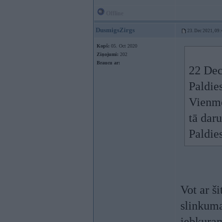
Offline
DusmigsZirgs
23. Dec 2021, 09:
Kopš:
05. Oct 2020
Ziņojumi:
202
Braucu ar:
22 Dec
Paldie
Vienmē
tā daru
Paldie
Vot ar ši
slinkuma
jebkuram 