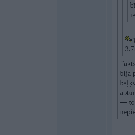
b
i
p
3.7
Fakts
bija 
baļķv
aptur
— tos
nepie