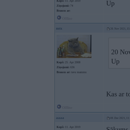
Kopš:
11. Apr 2019
Up
Ziņojumi:
74
Braucu ar:
Offline
mtx
20. Nov 2021, 15
20 No
Up
Kopš:
25. Apr 2008
Ziņojumi:
636
Braucu ar:
tavu mammu
Kas ar t
Offline
aaaa
09. Dec 2021, 11
Kopš:
11. Apr 2019
Sākums 1