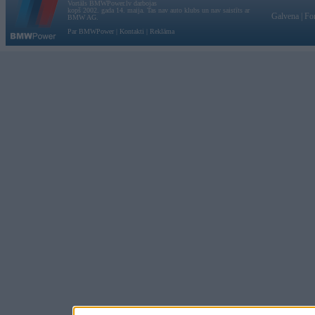
Vortāls BMWPower.lv darbojas
kopš 2002. gada 14. maija. Tas nav auto klubs un nav saistīts ar
Galvena
|
Fo
BMW AG.
Par BMWPower
|
Kontakti
|
Reklāma