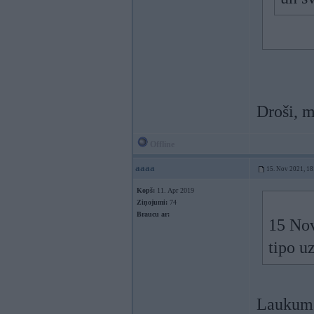
Droši, m
Offline
aaaa
15. Nov 2021, 18
Kopš:
11. Apr 2019
Ziņojumi:
74
Braucu ar:
15 No
tipo u
Laukums,