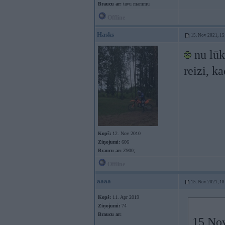
Braucu ar:
tavu mammu
Offline
Hasks
15. Nov 2021, 15
nu lūk 
reizi, k
Kopš:
12. Nov 2010
Ziņojumi:
606
Braucu ar:
Z900;
Offline
aaaa
15. Nov 2021, 18
Kopš:
11. Apr 2019
Ziņojumi:
74
Braucu ar:
15 No