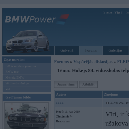
Sveiks,
Viesi!
Ie
Galvenā
Forums
Galerijas
Ziņas un raksti
Forums
»
Vispārējās diskusijas
»
FLEI
BMW modeļu jaunumi
Tēma: Hokejs 84. vidusskolas tel
BMW testi
Mēneša BMW
Sērijveida tūnings
Jauna tēma
Atbildēt
Vel...
Autors
Ziņojums
Gadījuma bilde
aaaa
15. Nov 2021, 10
Kopš:
11. Apr 2019
Vīri, ir
Ziņojumi:
74
ušakova 
Braucu ar: