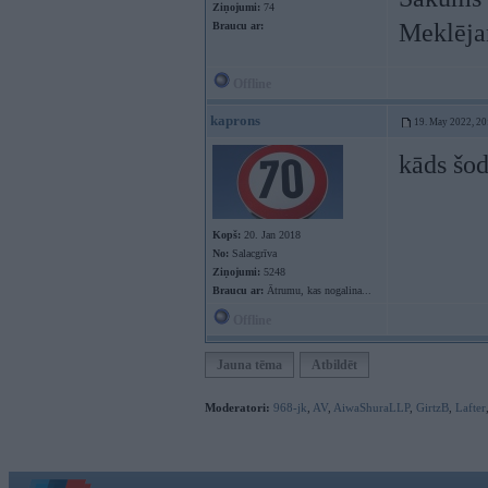
Ziņojumi:
74
Meklējam
Braucu ar:
Offline
kaprons
19. May 2022, 20
kāds šod
Kopš:
20. Jan 2018
No:
Salacgrīva
Ziņojumi:
5248
Braucu ar:
Ātrumu, kas nogalina...
Offline
Jauna tēma
Atbildēt
Moderatori:
968-jk
,
AV
,
AiwaShuraLLP
,
GirtzB
,
Lafter