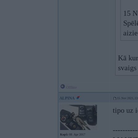
15 N
Spēl
aizie
Kā kur
svaigs
Offline
ALPINA
15. Nov 2021, 13
tipo uz 
----------
Kopš:
08. Apr 2017