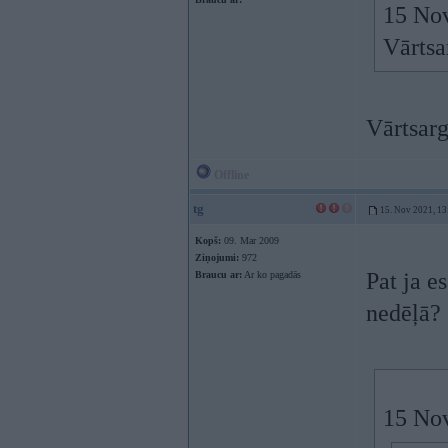
15 No
Vārtsa
Vārtsarg
Offline
tg
15. Nov 2021, 13
Kopš:
09. Mar 2009
Ziņojumi:
972
Pat ja e
Braucu ar:
Ar ko pagadās
nedēļā?
15 No