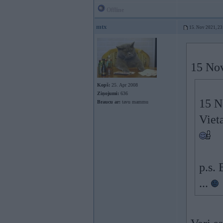
Offline
mtx
15. Nov 2021, 23
15 No
Kopš:
25. Apr 2008
Ziņojumi:
636
15 N
Braucu ar:
tavu mammu
Vieta
p.s. 
...