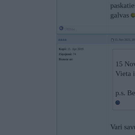
paskatie
galvas
Offline
aaaa
15. Nov 2021, 18
Kopš:
11. Apr 2019
Ziņojumi:
74
Braucu ar:
15 No
Vieta 
p.s. Be
Vari sav