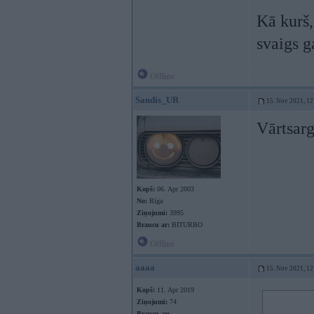
Kā kurš,
svaigs g
Offline
Sandis_UR
15. Nov 2021, 12
Vārtsarg
Kopš:
06. Apr 2003
No:
Rīga
Ziņojumi:
3995
Braucu ar:
BITURBO
Offline
aaaa
15. Nov 2021, 12
Kopš:
11. Apr 2019
Ziņojumi:
74
Braucu ar: