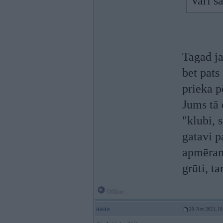
Vari s
Tagad ja
bet pats 
prieka p
Jums tā 
"klubi, 
gatavi p
apmēram 
grūti, t
Offline
aaaa
20. Nov 2021, 10