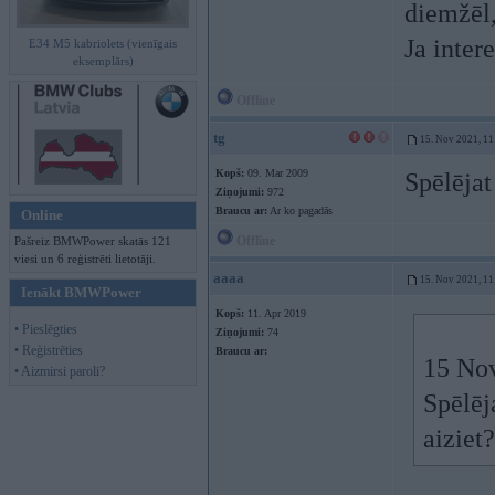
diemžēl,
Ja inter
E34 M5 kabriolets (vienīgais
eksemplārs)
Offline
tg
15. Nov 2021, 11
Kopš:
09. Mar 2009
Spēlējat
Ziņojumi:
972
Braucu ar:
Ar ko pagadās
Online
Offline
Pašreiz BMWPower skatās 121
viesi un 6 reģistrēti lietotāji.
aaaa
15. Nov 2021, 11
Ienākt BMWPower
Kopš:
11. Apr 2019
• Pieslēgties
Ziņojumi:
74
• Reģistrēties
Braucu ar:
15 No
• Aizmirsi paroli?
Spēlēj
aiziet?