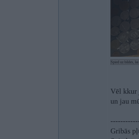
Spied uz bildes, la
Vēl kkur 
un jau m
-----------
Gribās pļ