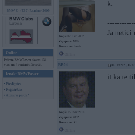
k.
BMW Z4 (E89) Roadster 2009
-----------
Ja netici
Kopš:
02. Dec 2002
Ziņojumi:
1085
Braucu ar:
baudu
Online
Offline
Pašreiz BMWPower skatās 131
RR04
viesi un 4 reģistrēti lietotāji.
06. Oct 2023, 15:47
Ienākt BMWPower
it kā te 
• Pieslēgties
• Reģistrēties
• Aizmirsi paroli?
Kopš:
15. Nov 2016
Ziņojumi:
4052
Braucu ar:
41
Offline