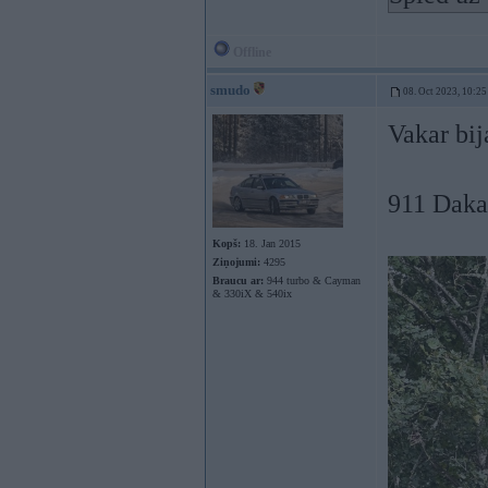
Offline
smudo
08. Oct 2023, 10:25
Vakar bij
911 Dakar
Kopš:
18. Jan 2015
Ziņojumi:
4295
Braucu ar:
944 turbo & Cayman
& 330iX & 540ix