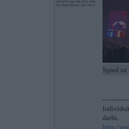
200 20VT, Audi 100 20VT, 344K
V8, Ducati Monster, Audi V8 4.2
Spied uz 
-----------
Individu
darbi.
http://ww