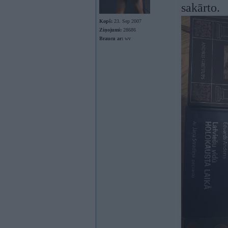
sakārto.
Kopš:
23. Sep 2007
Ziņojumi:
28686
Braucu ar:
wv