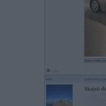
Spied uz bildes, la
Offline
xn3x
09. Oct 2023, 23:30
Skajsti d