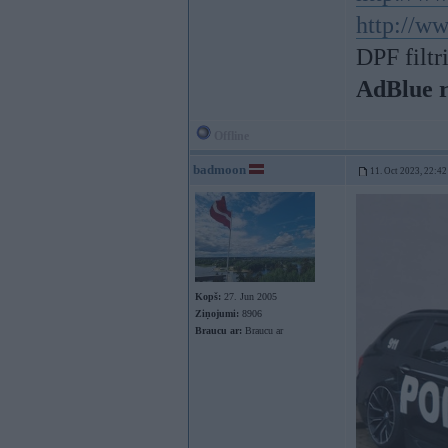
http://ww
DPF filtr
AdBlue 
Offline
badmoon
11. Oct 2023, 22:42
Kopš:
27. Jun 2005
Ziņojumi:
8906
Braucu ar:
Braucu ar