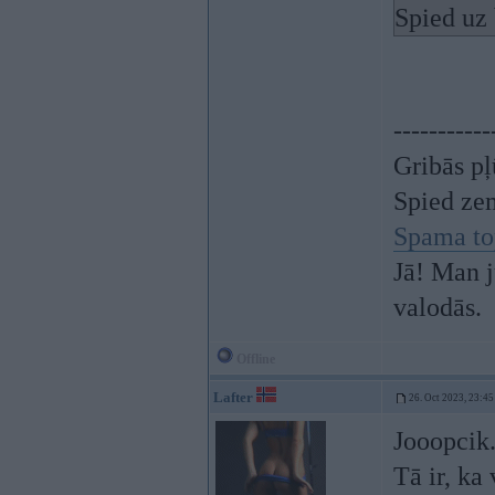
Spied uz 
-----------
Gribās pļ
Spied ze
Spama to
Jā! Man j
valodās.
Offline
Lafter
26. Oct 2023, 23:45
Jooopcik
Tā ir, ka