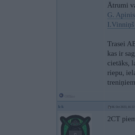
Ātrumi va
G. Apinis
I.Vinniņ
Trasei A
kas ir sa
cietāks, 
riepu, ie
treniņiem
Offline
k-k
06. Oct 2023, 16:22
2CT piemin