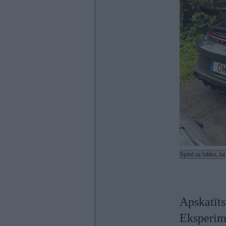
Spied uz bildes, la
Apskatīt
Eksperime