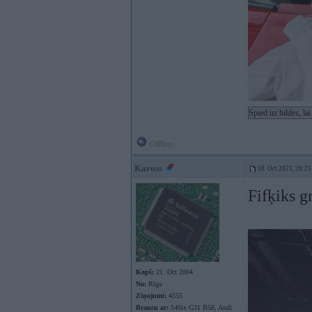
Spied uz bildes, la
Offline
Kaross
10. Oct 2023, 20:21
Fifķiks g
Kopš:
21. Oct 2004
No:
Rīga
Ziņojumi:
4555
Braucu ar:
540ix G31 B58, Audi