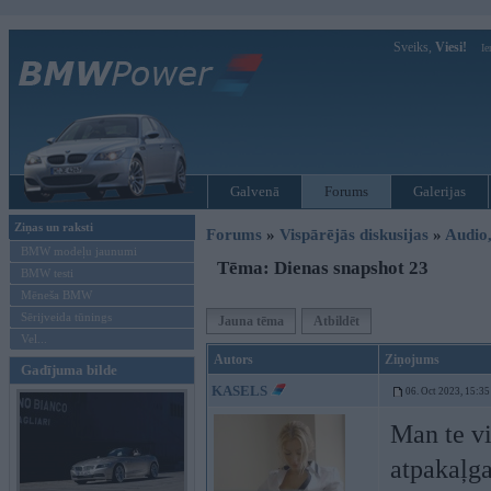
Sveiks,
Viesi!
Ie
Galvenā
Forums
Galerijas
Ziņas un raksti
Forums
»
Vispārējās diskusijas
»
Audio,
BMW modeļu jaunumi
Tēma: Dienas snapshot 23
BMW testi
Mēneša BMW
Sērijveida tūnings
Jauna tēma
Atbildēt
Vel...
Autors
Ziņojums
Gadījuma bilde
KASELS
06. Oct 2023, 15:35
Man te vi
atpakaļga