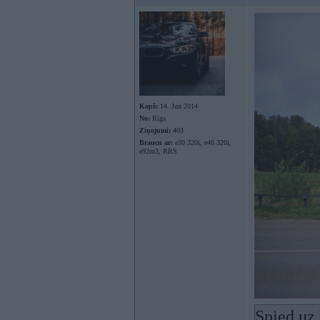
Kopš:
14. Jun 2014
No:
Rīga
Ziņojumi:
403
Braucu ar:
e30 320i, e46 320i,
e92m3, RRS
Spied uz 