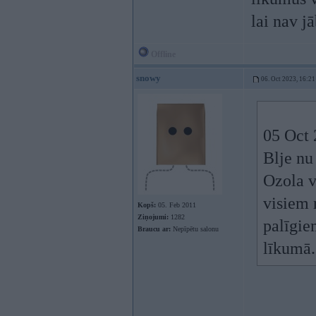
lai nav j
Offline
snowy
06. Oct 2023, 16:21
05 Oct 
Blje nu 
Ozola v
visiem 
Kopš:
05. Feb 2011
Ziņojumi:
1282
palīgie
Braucu ar:
Nepīpētu salonu
līkumā.