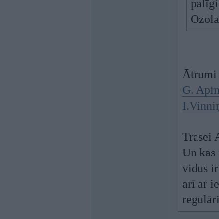
palīg
Ozola
Ātrumi 
G. Apin
I.Vinni
Trasei 
Un kas 
vidus i
arī ar i
regulār