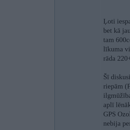
Ļoti iespa
bet kā jau
tam 600c
līkuma vi
rāda 220+)
Šī diskus
riepām (F
ilgmūžība
aplī lēnā
GPS Ozola
nebija pe