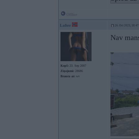
Offline
Lafter
26. Oct 2023, 18:47
Nav mans 
Kopš:
23. Sep 2007
Ziņojumi:
28686
Braucu ar:
wv