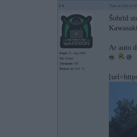
k-k
06. Oct 2023, 16:19
Šobrīd st
Kawasaki
Ar auto d
Kopš:
21. Aug 2008
No:
Zilupe
Ziņojumi:
165
Braucu ar:
G31 '21
[url=http