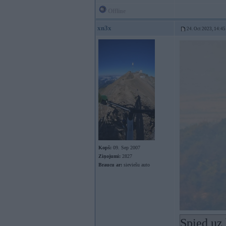
Offline
xn3x
24. Oct 2023, 14:45
Kopš:
09. Sep 2007
Ziņojumi:
2827
Braucu ar:
sieviešu auto
Spied uz 