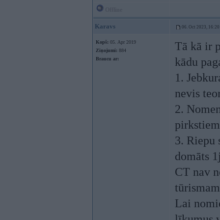
Offline
Karavs
06. Oct 2023, 16:20
Kopš:
05. Apr 2019
Tā kā ir 
Ziņojumi:
884
kādu paga
Braucu ar:
1. Jebkur
nevis teor
2. Nomenk
pirkstiem
3. Riepu s
domāts 1j
CT nav ne
tūrismam,
Lai nomie
līkumus v