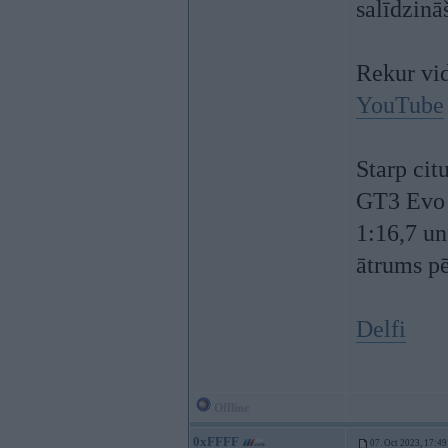
salīdzinā
Rekur vid
YouTube
Starp ci
GT3 Evo k
1:16,7 u
ātrums p
Delfi
Offline
0xFFFF
07. Oct 2023, 17:49