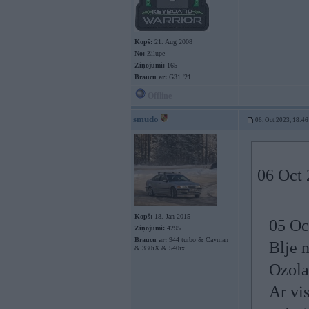
Kopš:
21. Aug 2008
No:
Zilupe
Ziņojumi:
165
Braucu ar:
G31 '21
Offline
smudo
06. Oct 2023, 18:46
06 Oct 
Kopš:
18. Jan 2015
05 Oc
Ziņojumi:
4295
Braucu ar:
944 turbo & Cayman
Blje n
& 330iX & 540ix
Ozola
Ar vi