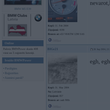
nevarot,
BMW M5 E39
Kopš:
11. Feb 2004
Ziņojumi:
4190
Braucu ar:
e53 V8/KTM 1290 SAS
Offline
Online
BIGe21
Pašreiz BMWPower skatās 408
28. Sep 2004, 13
viesi un 5 reģistrēti lietotāji.
egh, egh
Ienākt BMWPower
• Pieslēgties
• Reģistrēties
• Aizmirsi paroli?
Kopš:
31. May 2004
No:
Lielvārde
Ziņojumi:
857
Braucu ar:
saab 900s
Offline