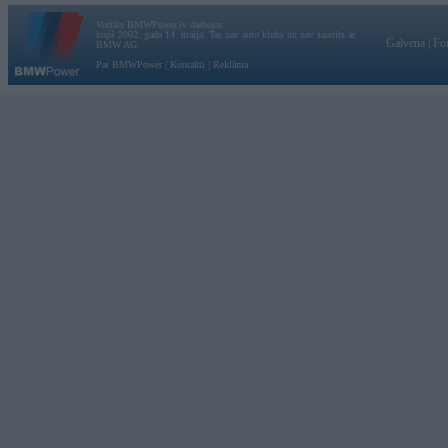
Vortāls BMWPower.lv darbojas
kopš 2002. gada 14. maija. Tas nav auto klubs un nav saistīts ar
Galvena
|
Fo
BMW AG.
Par BMWPower
|
Kontakti
|
Reklāma