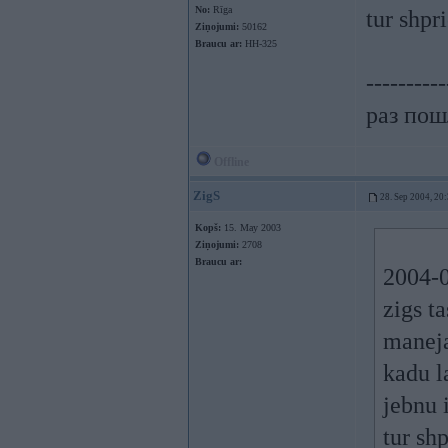
No:
Rīga
tur shpri
Ziņojumi:
50162
Braucu ar:
HH-325
----------
раз пошл
Offline
ZigS
28. Sep 2004, 20
Kopš:
15. May 2003
Ziņojumi:
2708
Braucu ar:
2004-0
zigs t
maneja
kadu l
jebnu 
tur shp