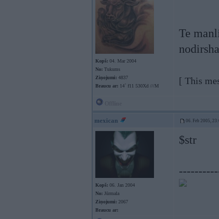
Te manl
nodirsha
Kopš:
04. Mar 2004
No:
Tukums
Ziņojumi:
4837
[ This me
Braucu ar:
14` f11 530Xd ///M
Offline
mexican
06. Feb 2005, 23
$str
----------
Kopš:
06. Jan 2004
No:
Jūrmala
Ziņojumi:
2067
Braucu ar: