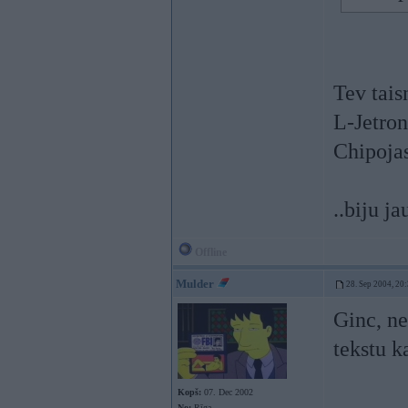
Tev tais
L-Jetron
Chipojas
..biju j
Offline
Mulder
28. Sep 2004, 20
Ginc, ne
tekstu k
Kopš:
07. Dec 2002
No:
Rīga