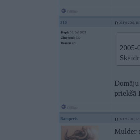
Offline
316
06. Feb 2005, 18
Kopš:
10. Jul 2002
Ziņojumi:
630
Braucu ar:
2005-0
Skaidr
Domāju k
priekšā
Offline
Bamperis
06. Feb 2005, 22
Mulder e