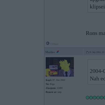
klipse
Rons man
Offline
Mulder
28. Sep 2004, 20
2004-0
Nah ec
Kopš:
07. Dec 2002
No:
Rīga
Ziņojumi:
12482
Braucu ar:
smp