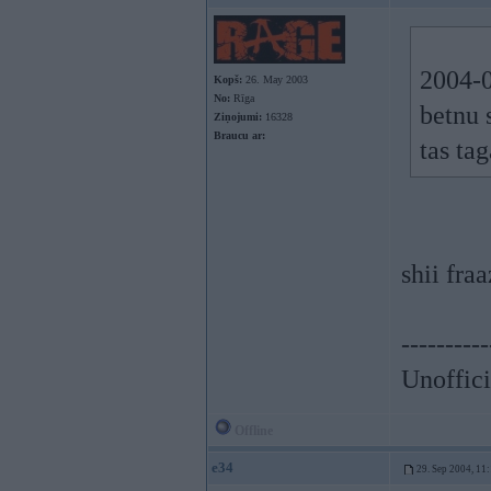
2004-0
Kopš:
26. May 2003
No:
Rīga
betnu 
Ziņojumi:
16328
Braucu ar:
tas ta
shii fra
----------
Unoffici
Offline
e34
29. Sep 2004, 11