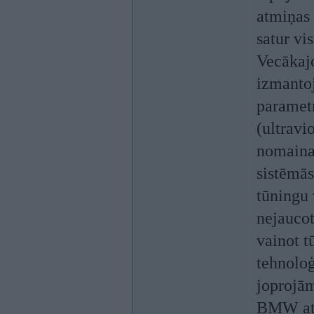
atmiņas
satur vi
Vecākajo
izmanto
parametr
(ultravi
nomaina 
sistēmās
tūningu 
nejaucot
vainot t
tehnoloģ
joprojām
BMW att