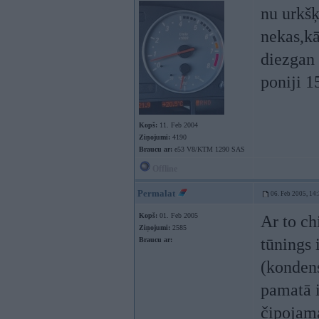
nu urkšķ
nekas,kā
diezgan 
poniji 1
Kopš:
11. Feb 2004
Ziņojumi:
4190
Braucu ar:
e53 V8/KTM 1290 SAS
Offline
Permalat
06. Feb 2005, 14
Kopš:
01. Feb 2005
Ar to ch
Ziņojumi:
2585
tūnings 
Braucu ar:
(kondens
pamatā i
čipojama