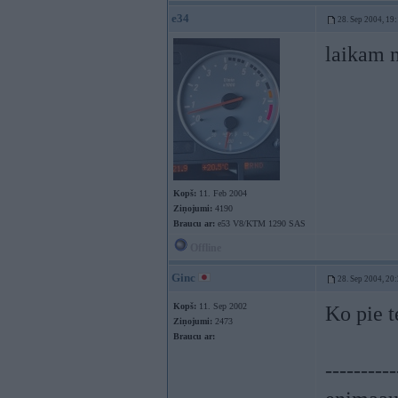
e34
28. Sep 2004, 19
laikam n
Kopš:
11. Feb 2004
Ziņojumi:
4190
Braucu ar:
e53 V8/KTM 1290 SAS
Offline
Ginc
28. Sep 2004, 20
Kopš:
11. Sep 2002
Ko pie t
Ziņojumi:
2473
Braucu ar:
----------