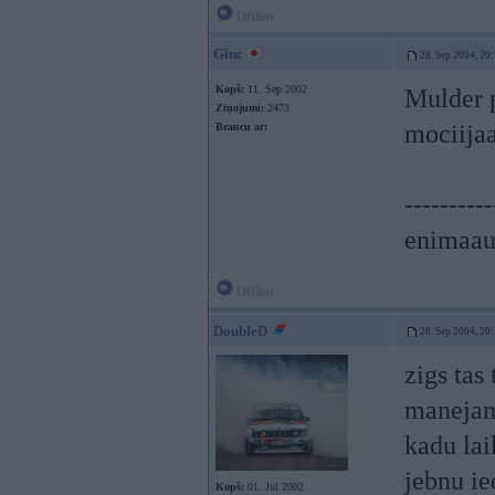
Offline
Ginc
28. Sep 2004, 20
Kopš:
11. Sep 2002
Mulder p
Ziņojumi:
2473
mociijaa
Braucu ar:
----------
enimaau
Offline
DoubleD
28. Sep 2004, 20
zigs tas
manejam 
kadu lai
jebnu ie
Kopš:
01. Jul 2002