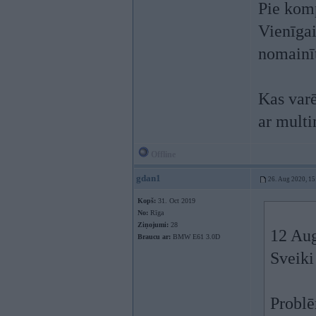
Pie komp
Vienīgai
nomainī
Kas varē
ar mult
Offline
gdan1
26. Aug 2020, 15
Kopš:
31. Oct 2019
No:
Rīga
Ziņojumi:
28
12 Au
Braucu ar:
BMW E61 3.0D
Sveiki
Problē