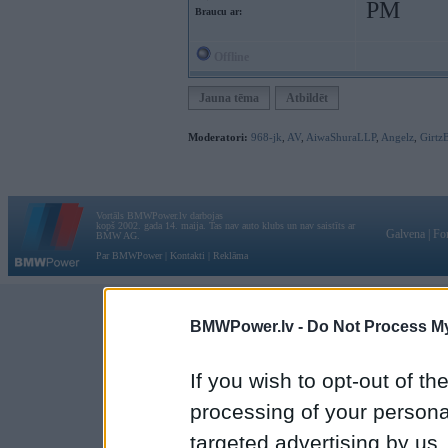
PM
Braucu ar:
Offline
Jauna tēma
Atbildēt
Moderatori:
968-jk
,
AV
,
AiwaShuraLLP
,
Angelz
,
Girtz
Vortāls BMWPower.lv darbojas
kopš 2002. gada 14. maija. Tas nav auto klubs un nav saistīts ar
Galvena
|
Fo
BMW AG.
Par BMWPower
|
Kontakti
|
Reklāma
BMWPower.lv -
Do Not Process My
If you wish to opt-out of the
processing of your personal
targeted advertising by us