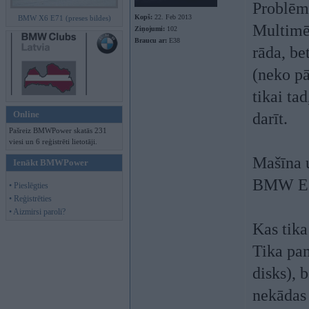
Problēma
Kopš:
22. Feb 2013
BMW X6 E71 (preses bildes)
Multimēd
Ziņojumi:
102
Braucu ar:
E38
rāda, be
(neko pā
tikai ta
Online
darīt.
Pašreiz BMWPower skatās 231
viesi un 6 reģistrēti lietotāji.
Mašīna 
Ienākt BMWPower
BMW E60
• Pieslēgties
• Reģistrēties
• Aizmirsi paroli?
Kas tika
Tika pam
disks), 
nekādas