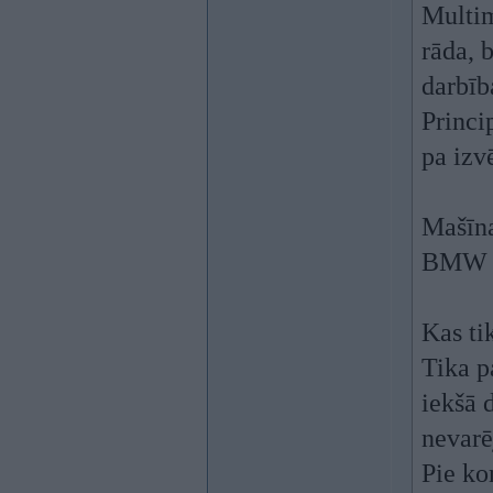
Multimē
rāda, 
darbīb
Princi
pa izv
Mašīna
BMW E
Kas tik
Tika p
iekšā 
nevarē
Pie ko