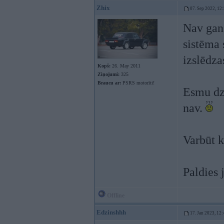
Zhix
07. Sep 2022, 12
Nav gan
sistēma 
izslēdza
Kopš:
26. May 2011
Ziņojumi:
325
Braucu ar:
PSRS motorīti!
Esmu dzi
nav.
Varbūt k
Paldies 
Offline
Edzinshhh
17. Jan 2023, 12: