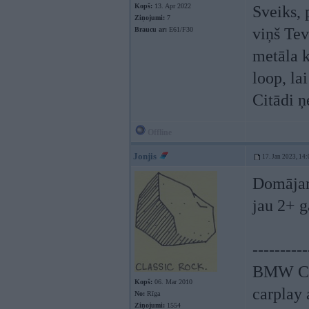
Kopš:
13. Apr 2022
Sveiks, 
Ziņojumi:
7
viņš Tev
Braucu ar:
E61/F30
metāla k
loop, la
Citādi ņ
Offline
Jonjis
17. Jan 2023, 14:
Domājams
jau 2+ g
----------
BMW CCC
Kopš:
06. Mar 2010
carplay
No:
Rīga
Ziņojumi:
1554