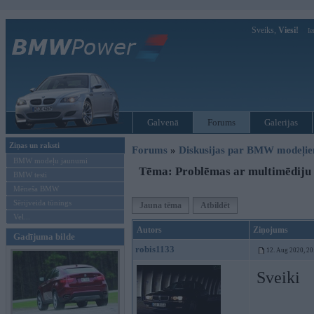
Sveiks,
Viesi!
Ie
Galvenā
Forums
Galerijas
Ziņas un raksti
Forums
»
Diskusijas par BMW modeļi
BMW modeļu jaunumi
Tēma: Problēmas ar multimēdiju 
BMW testi
Mēneša BMW
Sērijveida tūnings
Jauna tēma
Atbildēt
Vel...
Autors
Ziņojums
Gadījuma bilde
robis1133
12. Aug 2020, 20
Sveiki