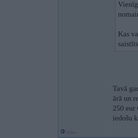
Vienīg
nomain
Kas va
saistī
Tavā ga
ārā un r
250 eur 
iedošu k
Offline