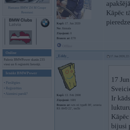
apakšēj
Hamann BMW Z4 M Coupe
Kāpēc tā
Renntaxi
pieredze
Kopš:
17. Jun 2020
No:
Jūrmala
Ziņojumi:
0
Braucu ar:
E70
Offline
Online
_Eddy_
17. Jun 2020, 22
Pašreiz BMWPower skatās 235
viesi un 6 reģistrēti lietotāji.
Ienākt BMWPower
17 Jun
• Pieslēgties
Sveici
• Reģistrēties
• Aizmirsi paroli?
Kopš:
13. Feb 2008
Ir kād
Ziņojumi:
1681
Braucu ar:
wrx sti typeR 00', octavia
luktur
RS AWD 22’, tm3lr
Kāpēc 
bijusi