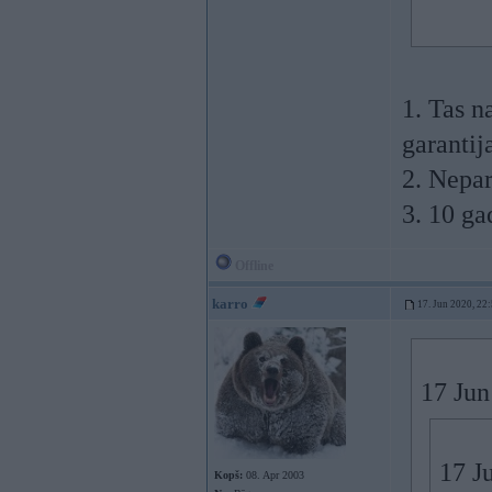
1. Tas n
garantij
2. Nepa
3. 10 ga
Offline
karro
17. Jun 2020, 22
17 Jun
17 J
Kopš:
08. Apr 2003