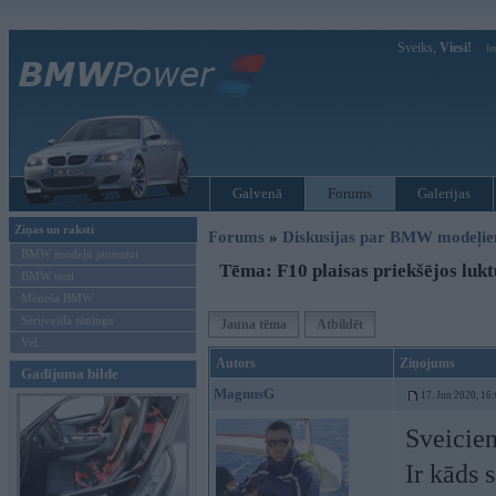
Sveiks,
Viesi!
Ie
Galvenā
Forums
Galerijas
Ziņas un raksti
Forums
»
Diskusijas par BMW modeļi
BMW modeļu jaunumi
Tēma: F10 plaisas priekšējos luk
BMW testi
Mēneša BMW
Sērijveida tūnings
Jauna tēma
Atbildēt
Vel...
Autors
Ziņojums
Gadījuma bilde
MagnusG
17. Jun 2020, 16
Sveicie
Ir kāds 