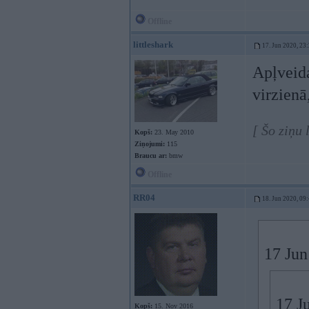
Offline
littleshark
17. Jun 2020, 23
Apļveida
virzienā
[ Šo ziņu 
Kopš:
23. May 2010
Ziņojumi:
115
Braucu ar:
bmw
Offline
RR04
18. Jun 2020, 09
17 Jun
17 J
Kopš:
15. Nov 2016