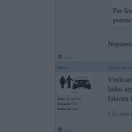
Par ši
potenc
Nepareiz
Offline
Mikels
18. Jun 2020, 10
Visticam
laiku at
faktoru 
Kopš:
28. Jan 2011
Ziņojumi:
5535
Braucu ar:
cieņu
[ Šo ziņu
Offline