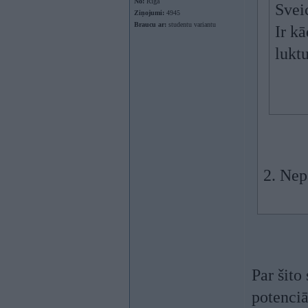
No:
Rīga
Svei
Ziņojumi:
4945
Braucu ar:
studentu variantu
Ir k
lukt
2. Nep
Par šito
potenciā