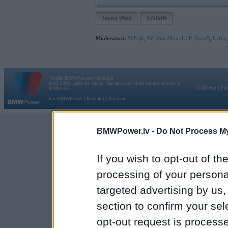
Jauna tēma
Atbildēt
Moderatori:
968-jk
,
AV
,
AiwaShuraLLP
,
GirtzB
,
Lafter
Vortāls BMWPower.lv darbojas
kopš 2002. gada 14. maija. Tas nav auto klubs un nav saistīts ar
Galvena
|
Fo
BMW AG.
Par BMWPower
|
Kontakti
|
Reklāma
BMWPower.lv -
Do Not Process My
If you wish to opt-out of the
processing of your personal
targeted advertising by us
section to confirm your sel
opt-out request is proces