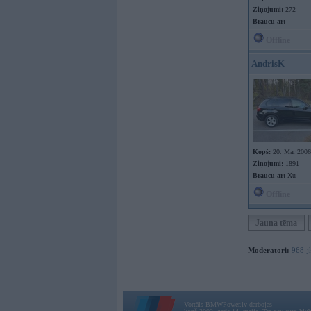
Ziņojumi:
272
Braucu ar:
Offline
AndrisK
Kopš:
20. Mar 2006
Ziņojumi:
1891
Braucu ar:
Xu
Offline
Jauna tēma
Moderatori:
968-j
Vortāls BMWPower.lv darbojas