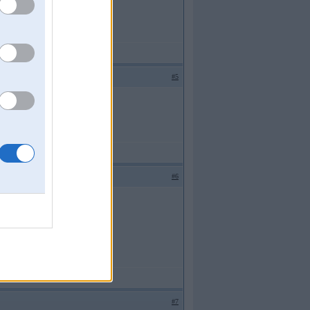
#5
m?!?!
#6
#7