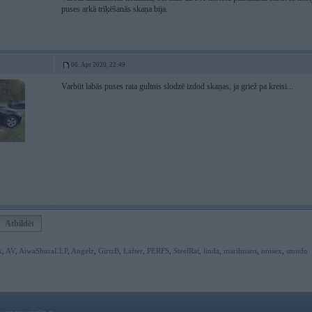
puses arkā trīķēšanās skaņa bija.
06. Apr 2020, 22:49
Varbūt labās puses rata gultnis slodzē izdod skaņas, ja griež pa kreisi...
Atbildēt
k
,
AV
,
AiwaShuraLLP
,
Angelz
,
GirtzB
,
Lafter
,
PERFS
,
SteelRat
,
linda
,
marihuans
,
noisex
,
smudo