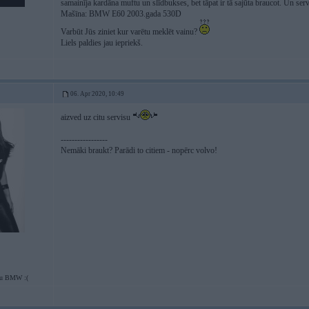
samainīja kardāna muftu un slīdbukses, bet tāpat ir tā sajūta braucot. Un servis
Mašīna: BMW E60 2003.gada 530D
Varbūt Jūs ziniet kur varētu meklēt vainu?
Liels paldies jau iepriekš.
06. Apr 2020, 10:49
aizved uz citu servisu
-----------------
Nemāki braukt? Parādi to citiem - nopērc volvo!
tu BMW :(