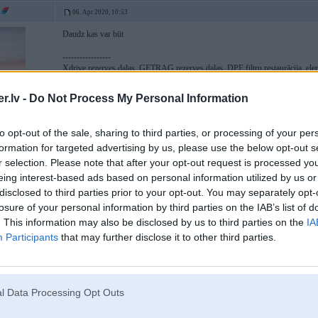
06. Apr 2020, 10:53
Daudz kas var būt
-----------------
Xdrive rezerves daļas, GETRAG rezerves daļas, DPF filtru restaurācija, ele
.lv -
Do Not Process My Personal Information
to opt-out of the sale, sharing to third parties, or processing of your per
formation for targeted advertising by us, please use the below opt-out s
r selection. Please note that after your opt-out request is processed y
eing interest-based ads based on personal information utilized by us or
disclosed to third parties prior to your opt-out. You may separately opt-
/E46/E39
losure of your personal information by third parties on the IAB’s list of
. This information may also be disclosed by us to third parties on the
IA
Participants
that may further disclose it to other third parties.
06. Apr 2020, 11:22
Diemžēl te tuvumā īsti nav citu servisu sakarīgāku.
Bet problēmai ir interesanti tas ka pavisam mierīgi braucot, nav jūtams, bet ti
l Data Processing Opt Outs