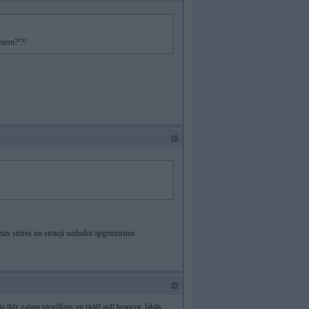
itiem?!?!
#8
ztas stūres un strauji uzdodot apgriezienus.
#9
 līdz galam pievilktas un tādēļ aplī braucot, labās