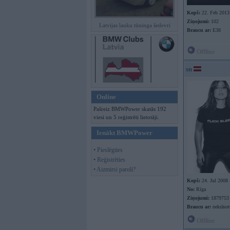
Kopš:
22. Feb 2013
Ziņojumi:
102
Latvijas lauku tūninga šedevri
Braucu ar:
E38
Offline
sn
Online
Pašreiz BMWPower skatās 192
viesi un 5 reģistrēti lietotāji.
Ienākt BMWPower
• Pieslēgties
• Reģistrēties
• Aizmirsi paroli?
Kopš:
24. Jul 2008
No:
Rīga
Ziņojumi:
1879753
Braucu ar:
nekrāso
Offline