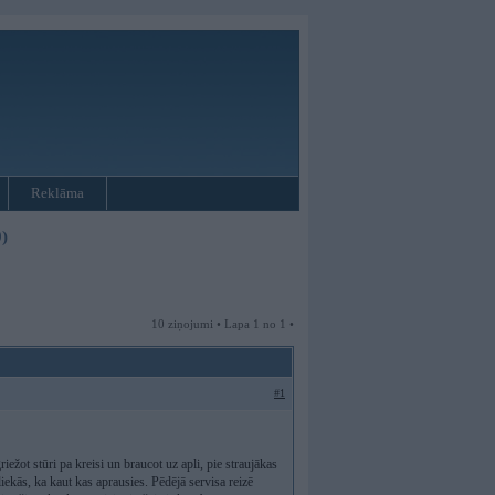
Reklāma
)
10 ziņojumi • Lapa 1 no 1 •
#1
iežot stūri pa kreisi un braucot uz apli, pie straujākas
liekās, ka kaut kas aprausies. Pēdējā servisa reizē