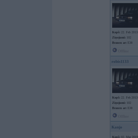
Kopš:
22. Feb 2013
Ziņojumi:
102
Braucu ar:
E38
Offline
robis1133
Kopš:
22. Feb 2013
Ziņojumi:
102
Braucu ar:
E38
Offline
Kanjo
Kopš:
02. Mar 2019