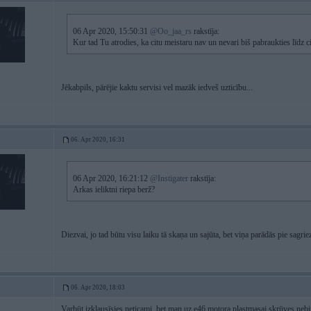
06 Apr 2020, 15:50:31
@Oo_jaa_rs
rakstīja:
Kur tad Tu atrodies, ka citu meistaru nav un nevari biš pabraukties līdz c
Jēkabpils, pārējie kaktu servisi vel mazāk iedveš uzticību...
06. Apr 2020, 16:31
06 Apr 2020, 16:21:12
@Instigater
rakstīja:
Arkas ieliktni riepa berž?
Diezvai, jo tad būtu visu laiku tā skaņa un sajūta, bet viņa parādās pie sagrie
06. Apr 2020, 18:03
Varbūt izklausīsies neticami, bet man uz e46 motora plastmasai skrūves nebija