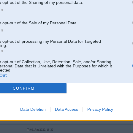
o opt-out of the Sharing of my personal data.
In
o opt-out of the Sale of my Personal Data.
In
06. Apr 2020, 15:50
to opt-out of processing my Personal Data for Targeted
Kur tad Tu atrodies, ka citu meistaru nav un nevari biš pabraukties līdz citie
6
ing.
In
o opt-out of Collection, Use, Retention, Sale, and/or Sharing
ersonal Data that Is Unrelated with the Purposes for which it
lected.
Out
06. Apr 2020, 16:21
Arkas ieliktni riepa berž?
CONFIRM
3
Data Deletion
Data Access
Privacy Policy
W
06. Apr 2020, 16:30