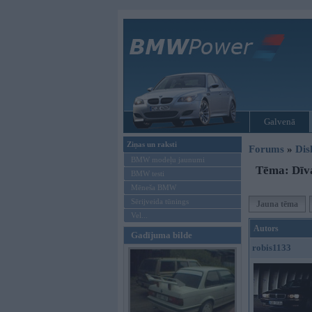
Galvenā
Ziņas un raksti
Forums
»
Dis
BMW modeļu jaunumi
Tēma: Dīvai
BMW testi
Mēneša BMW
Sērijveida tūnings
Jauna tēma
Vel...
Autors
Gadījuma bilde
robis1133