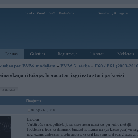
Sveiks,
Viesi!
|
Svetdiena, 9. augusts
Ienākt
Reģistrācija
Forums
Galerijas
Reģistrācija
Lietotāji
Meklētājs
kusijas par BMW modeļiem
»
BMW 5. sērija
»
E60 / E61 (2003-2010
na skaņa ritošajā, braucot ar izgrieztu stūri pa kreisi
Atbildēt
Ziņojums
06. Apr 2020, 10:46
Labdien.
Varbūt Jūs variet palīdzēt, jo servisos nevar atrast kas par vainu ritošajā.
Problēma ir tāda, ka dinamiski braucot no līkuma ārā (uz kreiso pusi) vai sagr
apgriezienu uzdošanas ir tāda sajūta it kā kaut kas viens pret otru griežas un 