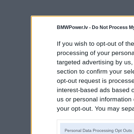
BMWPower.lv -
Do Not Process My
If you wish to opt-out of the
processing of your personal
targeted advertising by us
section to confirm your sel
opt-out request is proces
interest-based ads based o
us or personal information d
your opt-out. You may separ
disclosure of your personal
IAB’s list of downstream pa
Personal Data Processing Opt Outs