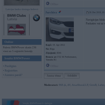
Offline
Latvijas lauku tūninga šedevri
Jurchixx
28. Dec 2019, 10
Navigācijas blok
Paskaties vai uz 
Online
Kopš:
19. Apr 2012
Pašreiz BMWPower skatās 236
No:
Rīga
viesi un 5 reģistrēti lietotāji.
Ziņojumi:
8341
Braucu ar:
F32 M Performance,
Ienākt BMWPower
Yamaha R1
• Pieslēgties
Offline
• Reģistrēties
• Aizmirsi paroli?
Jauna tēma
Atbildēt
Moderatori:
968-jk
,
AV
,
AiwaShuraLLP
,
GirtzB
,
Lafter
Vortāls BMWPower.lv darbojas