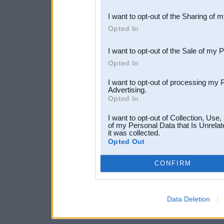
also be disclosed by us to 
I want to opt-out of the Sharing of 
Downstream Participants
th
Opted In
third parties.
I want to opt-out of the Sale of my 
Opted In
I want to opt-out of processing my 
Advertising.
Opted In
I want to opt-out of Collection, Use
of my Personal Data that Is Unrelat
it was collected.
Opted Out
CONFIRM
Data Deletion