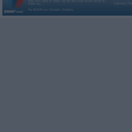
kopš 2002. gada 14. maija. Tas nav auto klubs un nav saistīts ar
Galvena
|
Fo
BMW AG.
Par BMWPower
|
Kontakti
|
Reklāma