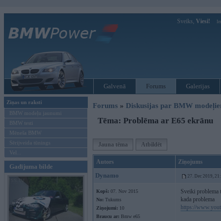
Sveiks,
Viesi!
Ie
Galvenā
Forums
Galerijas
Ziņas un raksti
Forums
»
Diskusijas par BMW modeļi
BMW modeļu jaunumi
Tēma: Problēma ar E65 ekrānu
BMW testi
Mēneša BMW
Sērijveida tūnings
Jauna tēma
Atbildēt
Vel...
Autors
Ziņojums
Gadījuma bilde
Dynamo
27. Dec 2019, 21
Sveiki problema t
Kopš:
07. Nov 2015
kada problema
No:
Tukums
https://www.yo
Ziņojumi:
10
Braucu ar:
Bmw e65