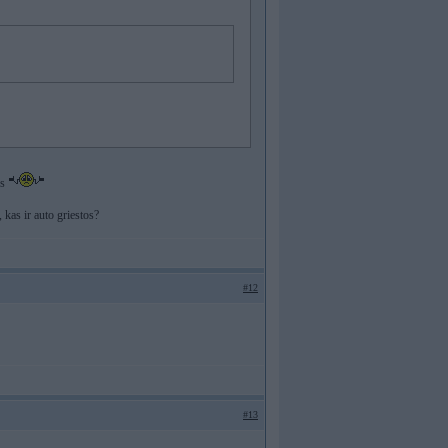
os
 kas ir auto griestos?
#12
#13