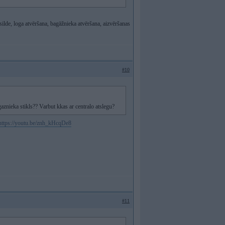
silde, loga atvēršana, bagāžnieka atvēršana, aizvēršanas
#10
gaznieka stikls?? Varbut kkas ar centralo atslegu?
https://youtu.be/znh_kHcqDe8
#11