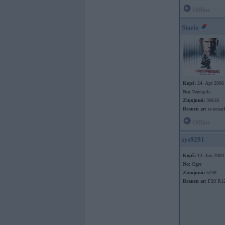
Offline
Staris
Kopš:
24. Apr 2006
No:
Ventspils
Ziņojumi:
30616
Braucu ar:
ra ucuar
Offline
sys9291
Kopš:
13. Jun 2003
No:
Ogre
Ziņojumi:
5238
Braucu ar:
F20 R1