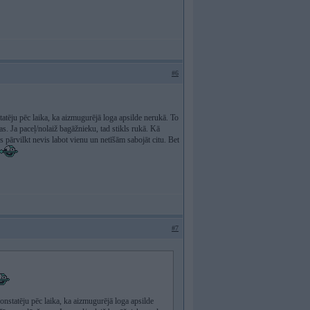
#6
atēju pēc laika, ka aizmugurējā loga apsilde nerukā. To
as. Ja paceļ/nolaiž bagāžnieku, tad stikls rukā. Kā
 pārvilkt nevis labot vienu un netīšām sabojāt citu. Bet
#7
nstatēju pēc laika, ka aizmugurējā loga apsilde