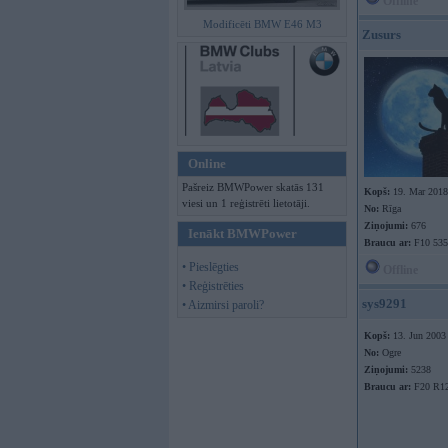
Offline
Modificēti BMW E46 M3
Zusurs
Online
Pašreiz BMWPower skatās 131
Kopš:
19. Mar 2018
viesi un 1 reģistrēti lietotāji.
No:
Rīga
Ziņojumi:
676
Ienākt BMWPower
Braucu ar:
F10 535
• Pieslēgties
Offline
• Reģistrēties
sys9291
• Aizmirsi paroli?
Kopš:
13. Jun 2003
No:
Ogre
Ziņojumi:
5238
Braucu ar:
F20 R1