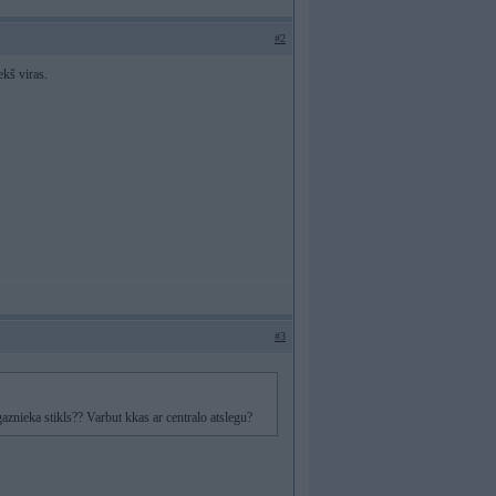
#2
ekš viras.
#3
gaznieka stikls?? Varbut kkas ar centralo atslegu?