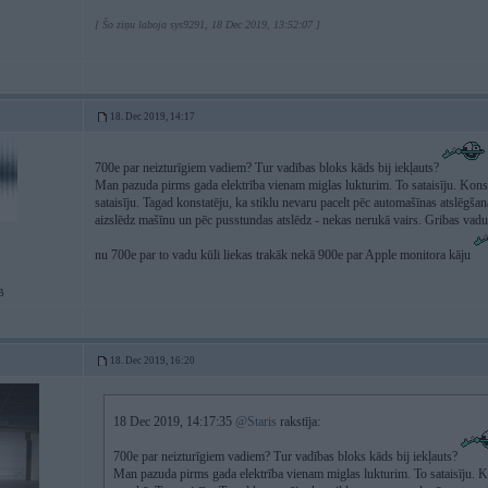
[ Šo ziņu laboja sys9291, 18 Dec 2019, 13:52:07 ]
18. Dec 2019, 14:17
700e par neizturīgiem vadiem? Tur vadības bloks kāds bij iekļauts?
Man pazuda pirms gada elektrība vienam miglas lukturim. To sataisīju. Konst
sataisīju. Tagad konstatēju, ka stiklu nevaru pacelt pēc automašīnas atslēgšan
aizslēdz mašīnu un pēc pusstundas atslēdz - nekas nerukā vairs. Gribas vadus
nu 700e par to vadu kūli liekas trakāk nekā 900e par Apple monitora kāju
B
18. Dec 2019, 16:20
18 Dec 2019, 14:17:35
@Staris
rakstīja:
700e par neizturīgiem vadiem? Tur vadības bloks kāds bij iekļauts?
Man pazuda pirms gada elektrība vienam miglas lukturim. To sataisīju. Ko