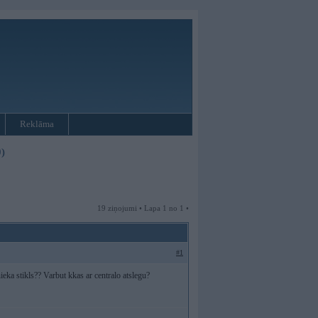
Reklāma
)
19 ziņojumi • Lapa 1 no 1 •
#1
ieka stikls?? Varbut kkas ar centralo atslegu?