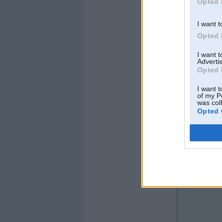
Opted 
I want t
Opted 
I want 
Offline
Advertis
Opted 
Staris
I want t
of my P
was col
Opted 
Kopš:
24. Apr 2006
No:
Ventspils
Ziņojumi:
30616
Braucu ar:
ra ucuar