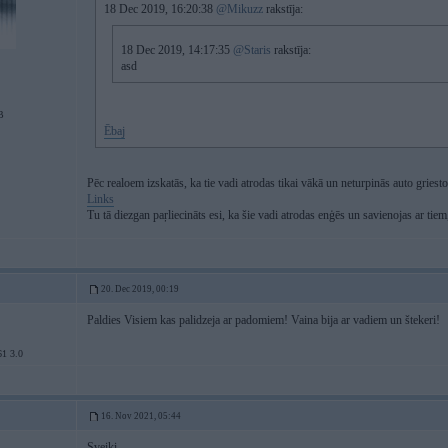
18 Dec 2019, 16:20:38
@Mikuzz
rakstīja:
18 Dec 2019, 14:17:35
@Staris
rakstīja:
asd
B
Ēbaj
Pēc realoem izskatās, ka tie vadi atrodas tikai vākā un neturpinās auto griest
Links
Tu tā diezgan paŗliecināts esi, ka šie vadi atrodas enģēs un savienojas ar tiem,
20. Dec 2019, 00:19
Paldies Visiem kas palidzeja ar padomiem! Vaina bija ar vadiem un štekeri!
1 3.0
16. Nov 2021, 05:44
Sveiki
1