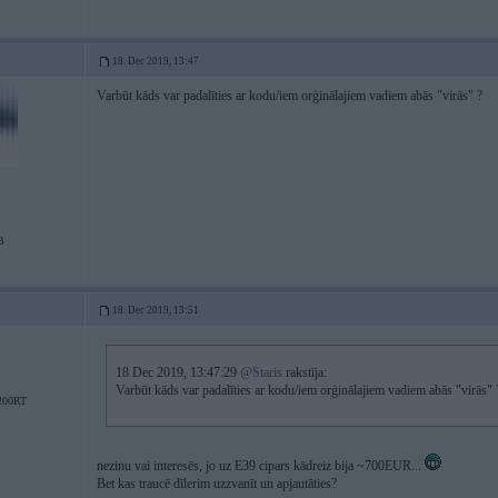
18. Dec 2019, 13:47
Varbūt kāds var padalīties ar kodu/iem orģinālajiem vadiem abās "virās" ?
B
18. Dec 2019, 13:51
18 Dec 2019, 13:47:29
@Staris
rakstīja:
Varbūt kāds var padalīties ar kodu/iem orģinālajiem vadiem abās "virās" 
200RT
nezinu vai interesēs, jo uz E39 cipars kādreiz bija ~700EUR...
Bet kas traucē dīlerim uzzvanīt un apjautāties?