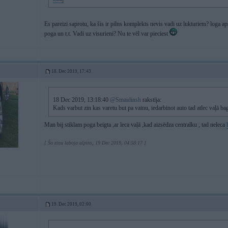
Es pareizi saprotu, ka šis ir pilns komplekts nevis vadi uz lukturiem? loga ap
poga un t.t. Vadi uz visurieni? Nu te vēl var pieciest
18. Dec 2019, 17:43
18 Dec 2019, 13:18:40
@Smaidinsh
rakstīja:
Kads varbut zin kas varetu but pa vainu, iedarbinot auto tad atlec vaļā ba
Man bij stiklam poga beigta ,ar leca vaļā ,kad aizsēdza centralku , tad neleca
[ Šo ziņu laboja alpins, 19 Dec 2019, 04:58:17 ]
19. Dec 2019, 02:00