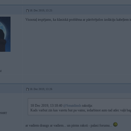
18. Dec 2019, 13:25
Visnotaļ iespējams, ka klasiskā problēma ar pārrīvējušos izolāciju kabeļiem i
d
18. Dec 2019, 13:26
18 Dec 2019, 13:18:40
@Smaidinsh
rakstīja:
Kads varbut zin kas varetu but pa vainu, iedarbinot auto tad atlec vaļā ba
200RT
ar vadiem draugs ar vadiem... un pirms raksti - palasi forumu...