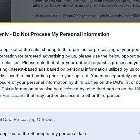
nerukā. To sataisīju. Tagad konstatēju, ka stiklu nevaru pacelt pēc automa
stikls rukā. Kā aizslēdz mašīnu un pēc pusstundas atslēdz - nekas nerukā
netīšām sabojāt citu. Bet nu 700e par to vadu kūli liekas trakāk nekā 90
.lv -
Do Not Process My Personal Information
Ēbaj
a līdzekli
to opt-out of the sale, sharing to third parties, or processing of your per
formation for targeted advertising by us, please use the below opt-out s
r selection. Please note that after your opt-out request is processed y
18. Dec 2019, 16:56
eing interest-based ads based on personal information utilized by us or
disclosed to third parties prior to your opt-out. You may separately opt-
losure of your personal information by third parties on the IAB’s list of
18 Dec 2019, 14:17:35
@Staris
rakstīja:
. This information may also be disclosed by us to third parties on the
IA
200RT
700e par neizturīgiem vadiem? Tur vadības bloks kāds bij iekļauts?
Participants
that may further disclose it to other third parties.
Man pazuda pirms gada elektrība vienam miglas lukturim. To sataisīju. Ko
nerukā. To sataisīju. Tagad konstatēju, ka stiklu nevaru pacelt pēc automa
stikls rukā. Kā aizslēdz mašīnu un pēc pusstundas atslēdz - nekas nerukā
netīšām sabojāt citu. Bet nu 700e par to vadu kūli liekas trakāk nekā 90
l Data Processing Opt Outs
o opt-out of the Sharing of my personal data.
nē tikai remonta kabelis ar štepseļiem...