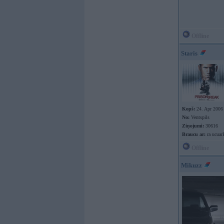
Offline
Staris
Kopš:
24. Apr 2006
No:
Ventspils
Ziņojumi:
30616
Braucu ar:
ra ucuar
Offline
Mikuzz