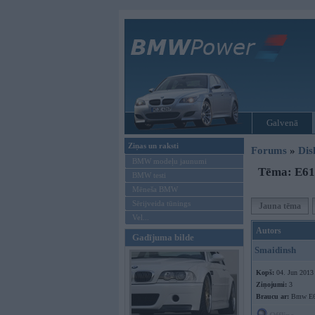
Galvenā
Ziņas un raksti
Forums
»
Dis
BMW modeļu jaunumi
Tēma: E61 
BMW testi
Mēneša BMW
Sērijveida tūnings
Jauna tēma
Vel...
Autors
Gadījuma bilde
Smaidinsh
Kopš:
04. Jun 2013
Ziņojumi:
3
Braucu ar:
Bmw E6