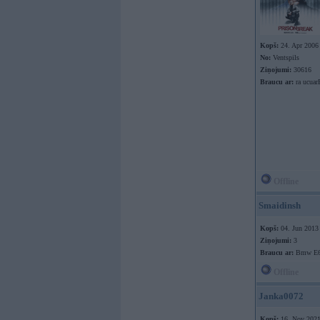
Kopš:
24. Apr 2006
No:
Ventspils
Ziņojumi:
30616
Braucu ar:
ra ucuar
Offline
Smaidinsh
Kopš:
04. Jun 2013
Ziņojumi:
3
Braucu ar:
Bmw E6
Offline
Janka0072
Kopš:
16. Nov 202