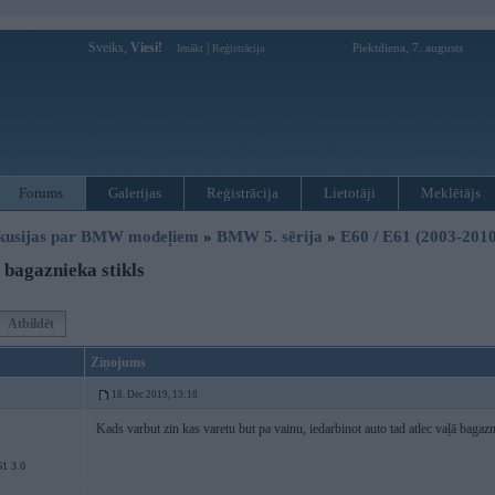
Sveiks,
Viesi!
|
Piektdiena, 7. augusts
Ienākt
Reģistrācija
Forums
Galerijas
Reģistrācija
Lietotāji
Meklētājs
kusijas par BMW modeļiem
»
BMW 5. sērija
»
E60 / E61 (2003-2010
bagaznieka stikls
Atbildēt
Ziņojums
18. Dec 2019, 13:18
Kads varbut zin kas varetu but pa vainu, iedarbinot auto tad atlec vaļā bagazn
1 3.0