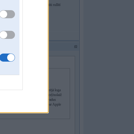
s elektroinstalācijām paredzēti...
 vads no 4 gabaliem un 2 metri satīti rullītī
#9
. Konstatēju pēc laika, ka aizmugurējā loga
 pēc automašīnas atslēgšanas. Ja paceļ/nolaiž
slēdz - nekas nerukā vairs. Gribas vadus
 vadu kūli liekas trakāk nekā 900e par Apple