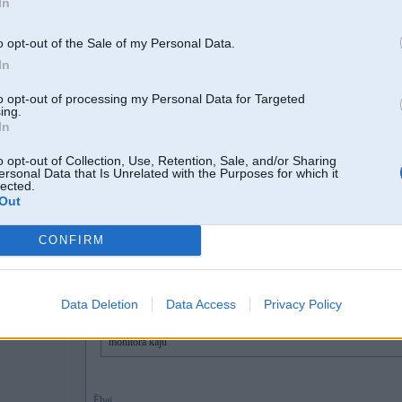
a ja gribas saremontēt - tad jāmaina VISI vadi un jāliek vismaz auto vadi nevi
In
P.S ir gadījies redzēt, ka uz aizmugures lukturiem vilkts parastais sazemējuma
bagāzniekā....
o opt-out of the Sale of my Personal Data.
In
[ Šo ziņu laboja sys9291, 18 Dec 2019, 16:58:36 ]
to opt-out of processing my Personal Data for Targeted
ing.
In
18. Dec 2019, 17:23
o opt-out of Collection, Use, Retention, Sale, and/or Sharing
ersonal Data that Is Unrelated with the Purposes for which it
lected.
18 Dec 2019, 16:20:38
@Mikuzz
rakstīja:
Out
18 Dec 2019, 14:17:35
@Staris
rakstīja:
CONFIRM
700e par neizturīgiem vadiem? Tur vadības bloks kāds bij iekļauts?
Man pazuda pirms gada elektrība vienam miglas lukturim. To sataisīju
apsilde nerukā. To sataisīju. Tagad konstatēju, ka stiklu nevaru pacelt
B
bagāžnieku, tad stikls rukā. Kā aizslēdz mašīnu un pēc pusstundas at
Data Deletion
Data Access
Privacy Policy
pārvilkt nevis labot vienu un netīšām sabojāt citu. Bet nu 700e par to
monitora kāju
Ēbaj