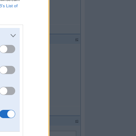
C štekerī (12 mazi kontakti).
B’s List of
#2
ad atstāj nepieslēgtu.
#3