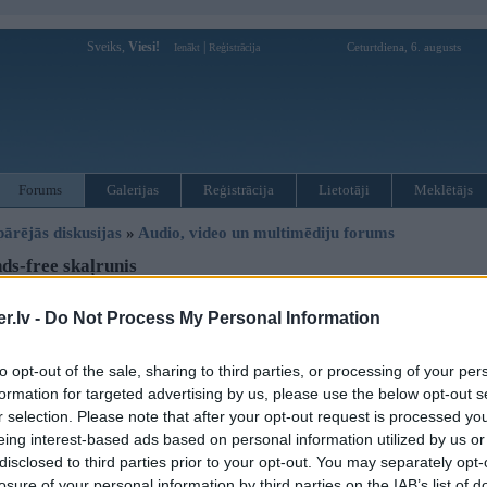
Sveiks,
Viesi!
|
Ceturtdiena, 6. augusts
Ienākt
Reģistrācija
Forums
Galerijas
Reģistrācija
Lietotāji
Meklētājs
pārējās diskusijas
»
Audio, video un multimēdiju forums
s-free skaļrunis
.lv -
Do Not Process My Personal Information
Atbildēt
Ziņojums
to opt-out of the sale, sharing to third parties, or processing of your per
e
09. Oct 2019, 13:39
formation for targeted advertising by us, please use the below opt-out s
r selection. Please note that after your opt-out request is processed y
Sakarā ar MULF-Hi retrofitu, bāžu iekšā visu priekš bluetooth hands-free.
eing interest-based ads based on personal information utilized by us or
Viss ir ok, izņemot to, ka nezinu kur jāpieslēdz hands-free skaļrunis, kas atr
maģa (CD73).
disclosed to third parties prior to your opt-out. You may separately opt-
Quadlock pinoutā vienīgie pini, kas ir daudzmaz pa tēmu, saucas "tel+" un "tel-
losure of your personal information by third parties on the IAB’s list of