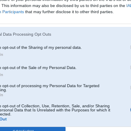
"normālie" skaļruņi sēž quadlock A štekerī (resnie kontakti), bet tel+ un - ir 
. This information may also be disclosed by us to third parties on the
IA
Participants
that may further disclose it to other third parties.
l Data Processing Opt Outs
09. Oct 2019, 15:11
o opt-out of the Sharing of my personal data.
Tas skaļrunis ir tikai SOS ārkārtas sistēmai - ja nav TCU, pie kā to pieslēgt, t
In
o opt-out of the Sale of my Personal Data.
In
2
to opt-out of processing my Personal Data for Targeted
ing.
In
o opt-out of Collection, Use, Retention, Sale, and/or Sharing
ersonal Data that Is Unrelated with the Purposes for which it
lected.
e
09. Oct 2019, 15:22
Out