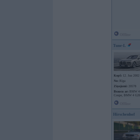
Offline
Tune-L
Kopš:
12. Jun 2002
No:
Rīga
Ziņojumi:
20578
Braucu ar:
BMW 4 
Coupe, BMW 4 G26
Offline
Hirschenhof