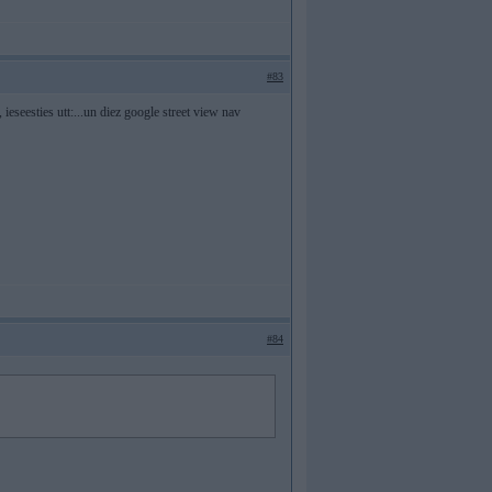
#83
, ieseesties utt:...un diez google street view nav
#84