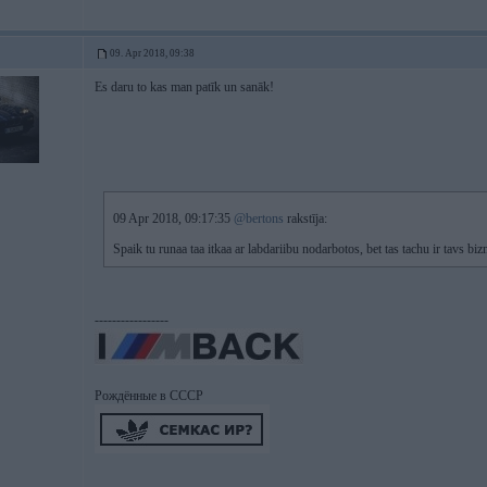
09. Apr 2018, 09:38
Es daru to kas man patīk un sanāk!
09 Apr 2018, 09:17:35
@bertons
rakstīja:
Spaik tu runaa taa itkaa ar labdariibu nodarbotos, bet tas tachu ir tavs bi
-----------------
Рождённые в СССР