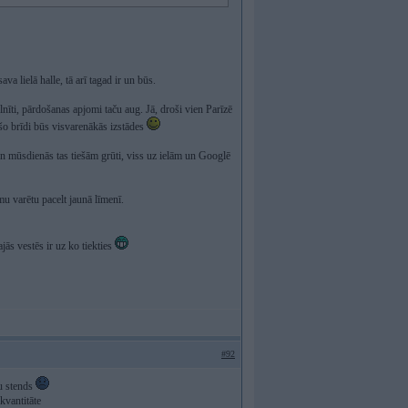
lielā halle, tā arī tagad ir un būs.
nīti, pārdošanas apjomi taču aug. Jā, droši vien Parīzē
 šo brīdi būs visvarenākās izstādes
gan mūsdienās tas tiešām grūti, viss uz ielām un Googlē
u varētu pacelt jaunā līmenī.
s vestēs ir uz ko tiekties
#92
pu stends
 kvantitāte