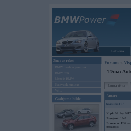
Galvenā
Ziņas un raksti
Forums
»
Vis
BMW modeļu jaunumi
Tēma: Aut
BMW testi
Mēneša BMW
Sērijveida tūnings
Jauna tēma
Vel...
Autors
Gadījuma bilde
baisulis123
Kopš:
20. Sep 2017
Ziņojumi:
1842
Braucu ar:
E36 zem
neaizliegsi