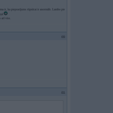
ma ir, ka pieprasījums rūpnīcai ir anormāls. Lambo pie
ziņā
 arī viss.
#90
#91