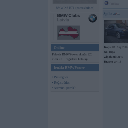
Offline
BMW X6 E71 (preses bildes)
Spike
Online
Kopš:
04. Aug 2006
No:
Rīga
Pašreiz BMWPower skatās 123
Ziņojumi:
2146
viesi un 1 reģistrēti lietotāji.
Braucu ar:
13
Ienākt BMWPower
• Pieslēgties
• Reģistrēties
• Aizmirsi paroli?