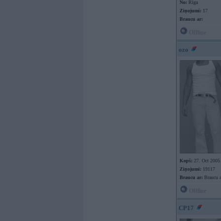
No:
Rīga
Ziņojumi:
17
Braucu ar:
Offline
ozo
Kopš:
27. Oct 2005
Ziņojumi:
19117
Braucu ar:
Braucu a
Offline
CP17