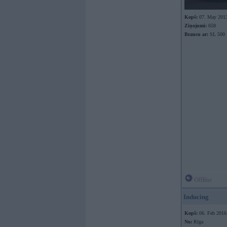
Kopš:
07. May 201
Ziņojumi:
658
Braucu ar:
SL 500
Offline
Inducing
Kopš:
06. Feb 2016
No:
Rīga