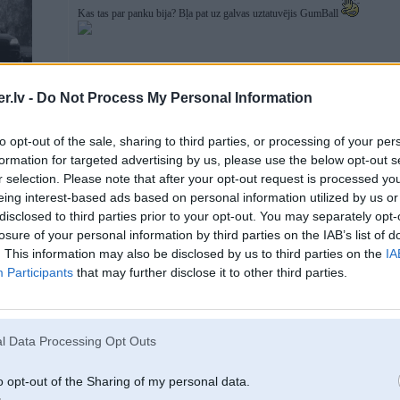
Kas tas par panku bija? Bļa pat uz galvas uztatuvējis GumBall
.lv -
Do Not Process My Personal Information
to opt-out of the sale, sharing to third parties, or processing of your per
formation for targeted advertising by us, please use the below opt-out s
r selection. Please note that after your opt-out request is processed y
09. Apr 2018, 09:57
eing interest-based ads based on personal information utilized by us or
disclosed to third parties prior to your opt-out. You may separately opt-
Tam čalim esot vēzis, neārstējams, cik nu viņam esot atlicis tad dzīvo kā vēlas
losure of your personal information by third parties on the IAB’s list of
. This information may also be disclosed by us to third parties on the
IA
Participants
that may further disclose it to other third parties.
09. Apr 2018, 10:19
l Data Processing Opt Outs
09 Apr 2018, 09:29:44
@SteelRat
rakstīja:
u lidot
o opt-out of the Sharing of my personal data.