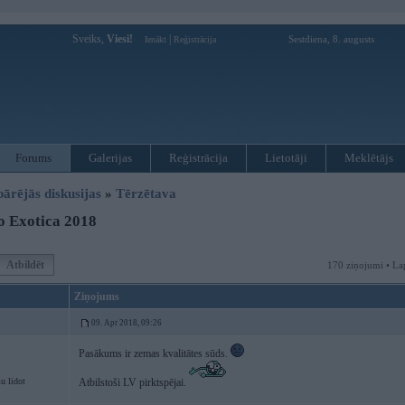
Sveiks,
Viesi!
|
Sestdiena, 8. augusts
Ienākt
Reģistrācija
Forums
Galerijas
Reģistrācija
Lietotāji
Meklētājs
pārējās diskusijas
»
Tērzētava
o Exotica 2018
Atbildēt
170 ziņojumi • La
Ziņojums
09. Apr 2018, 09:26
Pasākums ir zemas kvalitātes sūds.
u lidot
Atbilstoši LV pirktspējai.