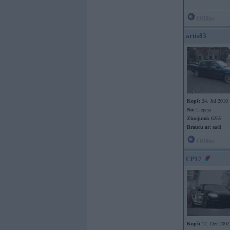
Offline
artis83
Kopš:
24. Jul 2010
No:
Liepāja
Ziņojumi:
6255
Braucu ar:
audi
Offline
CP17
Kopš:
17. Dec 2002