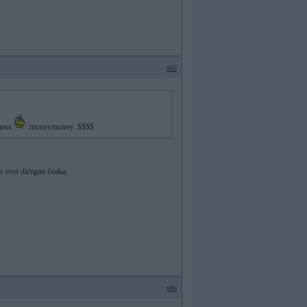
#85
zness
:moneymoney: $$$$
as esot diezgan švaka.
#86