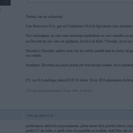
3
Nezinu, kas tur sašaurinās.
Gan Hanoveres IAA, gan arī Frankfurtes IAA kā bija katram vācu zīmolam sava 
Nav iedomājams, ka vācu auto industrija nepalielīsies ar savu varenību un pel
un Detroitā tas nav vairs tas gadījums, bet kā ir ar Ķīnu ? Domāju, ka tur uz
Eksotika ir Eksotika, paldies tiem, kas tur cenšās parādīt kaut ko īpašu, lai 
sen redzēts.
Iespējams, Eksotikai jau pasen prasās pēc koncepcijas maiņas, tas to pasākum
P.S. un IAA parkings maksā EUR 10 /dienā. Tā kā, BTA pīpmaņiem dzeltenajā
[ Šo ziņu laboja Hirschenhof, 09 Apr 2018, 12:28:08 ]
09. Apr 2018, 12:39
piedāvājums atbilstošs pieprasījumam. pilnai laimei tikai pietrūka lietoto rie
priekš LV tās halles ir pārāk lielas lai piepildītu ar kvalitāti, tādēļ līdzi nāk arī