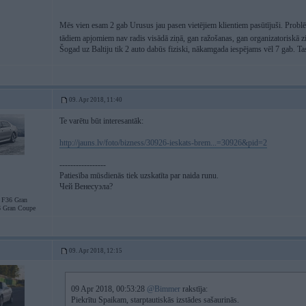
Mēs vien esam 2 gab Urusus jau pasen vietējiem klientiem pasūtījuši. Problē
tādiem apjomiem nav radis visādā ziņā, gan ražošanas, gan organizatoriskā 
Šogad uz Baltiju tik 2 auto dabūs fiziski, nākamgada iespējams vēl 7 gab. Tas
09. Apr 2018, 11:40
Te varētu būt interesantāk:
http://jauns.lv/foto/bizness/30926-ieskats-brem...=30926&pid=2
-----------------
Patiesība mūsdienās tiek uzskatīta par naida runu.
Чей Венесуэла?
F36 Gran
 Gran Coupe
09. Apr 2018, 12:15
09 Apr 2018, 00:53:28
@Bimmer
rakstīja:
Piekrītu Spaikam, starptautiskās izstādes sašaurinās.