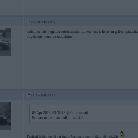
09. Apr 2018, 09:48
neticu ka nets nogalina autoizstaades, tomeer taas ir lietas un gribas aptaustiit
nogalinajis tuurisma industriju?
09. Apr 2018, 09:52
09 Apr 2018, 09:38:18
@Spike
rakstīja:
Es daru to kas man patīk un sanāk!
Pastāsti labāk kas tā par haubi Geļikam, nebiju tādu vēl redzējis