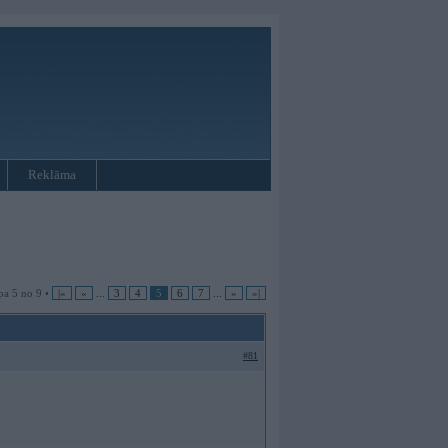
Reklāma
pa 5 no 9 •
|«
«
...
3
4
5
6
7
...
»
»|
#81