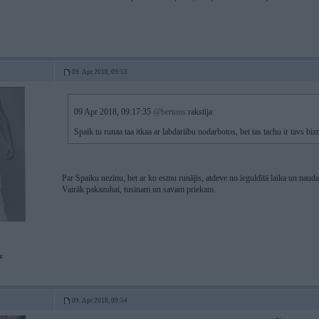
09. Apr 2018, 09:53
09 Apr 2018, 09:17:35
@bertons
rakstīja:
Spaik tu runaa taa itkaa ar labdariibu nodarbotos, bet tas tachu ir tavs bi
Par Spaiku nezinu, bet ar ko esmu runājis, atdeve no ieguldītā laika un naud
Vairāk pakazuhai, tusinam un savam priekam.
r
09. Apr 2018, 09:54