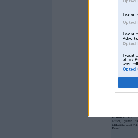
Opted 
I want t
Opted 
I want 
Advertis
Opted 
I want t
of my P
was col
Opted 
Offline
Dambergs
Kopš:
15. May 200
Ziņojumi:
818
Braucu ar:
M3 CSL;
Nissan, Hyundai, Sk
McLaren, Aston Mar
Ferrari