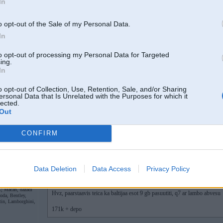
In
09 Apr 2018, 09:26:16
@baisulis123
rakstīja:
Pasākums ir zemas kvalitātes sūds.
o opt-out of the Sale of my Personal Data.
Atbilstoši LV pirktspējai.
In
to opt-out of processing my Personal Data for Targeted
ing.
Tādēļ veiksmīgie uzņēmēji VISU meklē Vācija
In
o opt-out of Collection, Use, Retention, Sale, and/or Sharing
ersonal Data that Is Unrelated with the Purposes for which it
lected.
Pasaki godīgi, tev patika?
Out
Es šogad pat netērēšu brīvo laiku.
CONFIRM
09. Apr 2018, 11:01
Data Deletion
Data Access
Privacy Policy
2
08 Apr 2018, 15:26:40
@karlsonss
rakstīja:
 Macan, dažādi
Hvz, paarstaavis teica ka baltijaa esot 9 gb pasuutiti, q7 ar lambo abvesu
oda, Bentley,
tin, Lamborghini,
171k + depo