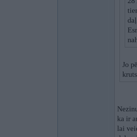
28
tie
daļ
Esm
nah
Jo p
krut
Nezinu
ka ir 
lai ve