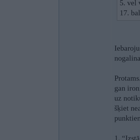
5. vel
17. bal
Iebaroju
nogalina
Protams. 
gan iron
uz notik
šķiet ne
punktie
1. “Izst