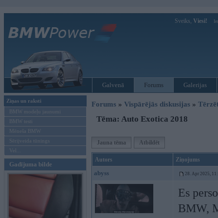
Sveiks,
Viesi!
Ie
Galvenā
Forums
Galerijas
Ziņas un raksti
Forums
»
Vispārējās diskusijas
»
Tērzē
BMW modeļu jaunumi
Tēma: Auto Exotica 2018
BMW testi
Mēneša BMW
Sērijveida tūnings
Jauna tēma
Atbildēt
Vel...
Autors
Ziņojums
Gadījuma bilde
abyss
28. Apr 2025, 11
Es perso
BMW, Me