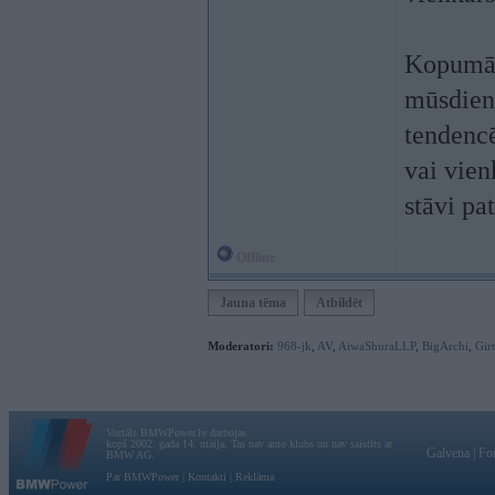
Kopumā: 
mūsdienu
tendencē
vai vien
stāvi pat
Offline
Jauna tēma
Atbildēt
Moderatori:
968-jk
,
AV
,
AiwaShuraLLP
,
BigArchi
,
Gir
Vortāls BMWPower.lv darbojas
kopš 2002. gada 14. maija. Tas nav auto klubs un nav saistīts ar
Galvena
|
Fo
BMW AG.
Par BMWPower
|
Kontakti
|
Reklāma