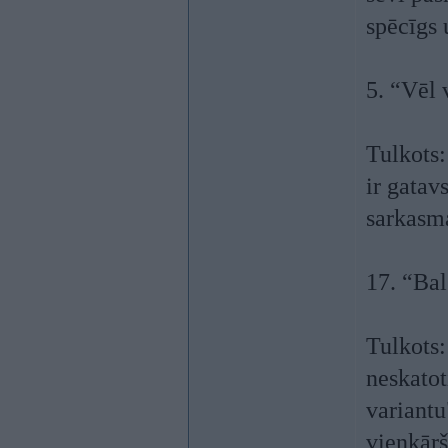
spēcīgs 
5. “Vēl 
Tulkots:
ir gatav
sarkasm
17. “Bal
Tulkots:
neskatot
variantu
vienkārš