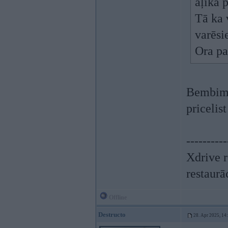
aļikā 
Tā ka 
varēsi
Ora pa
Bembim v
pricelis
----------
Xdrive r
restaurā
Offline
Destructo
28. Apr 2025, 14