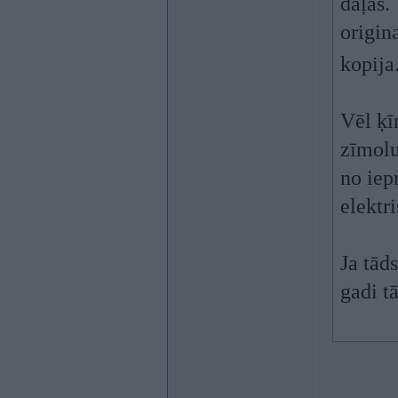
daļas.
origin
kopija
Vēl ķī
zīmolu
no iep
elektri
Ja tād
gadi t