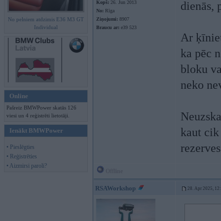
Kopš:
26. Jun 2013
dienās, 
No:
Rīga
No pelniem atdzimis E36 M3 GT
Ziņojumi:
8907
Individual
Braucu ar:
e39 523
Ar ķīnie
ka pēc n
bloku va
neko nev
Online
Pašreiz BMWPower skatās 126
Neuzskat
viesi un 4 reģistrēti lietotāji.
kaut cik
Ienākt BMWPower
rezerves
• Pieslēgties
• Reģistrēties
• Aizmirsi paroli?
Offline
RSAWorkshop
28. Apr 2025, 12