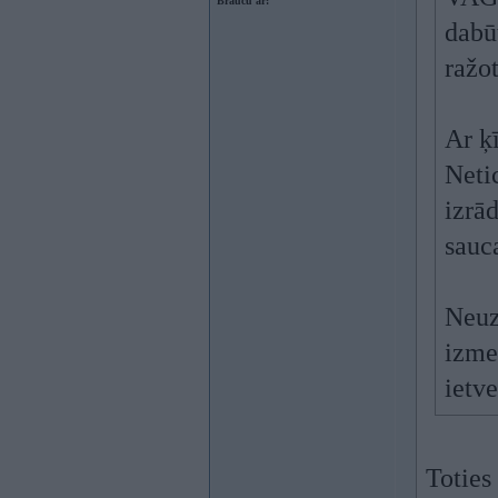
Braucu ar:
dabū
ražot
Ar ķī
Neti
izrā
sauca
Neuz
izmet
ietv
Toties