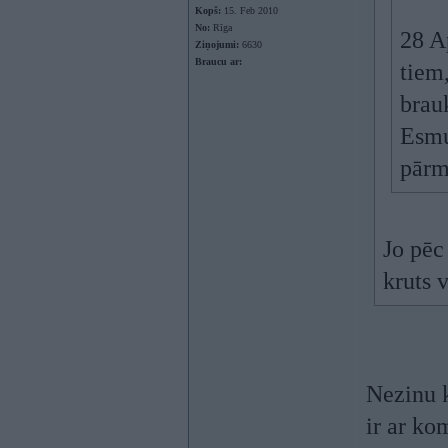
Kopš:
15. Feb 2010
No:
Rīga
28 A
Ziņojumi:
6630
Braucu ar:
tiem,
brauk
Esmu
pārm
Jo pēc
kruts 
Nezinu k
ir ar ko