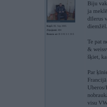
Biju vak
ja meklē
dīlerus 
diemžēl
Kopš:
06. Sep 2005
Ziņojumi:
484
Braucu ar:
B O R S C H E
Te pat n
& weissw
šķiet, k
Par ķīni
Francijā
Uberos/
nobraukā
visu VW 