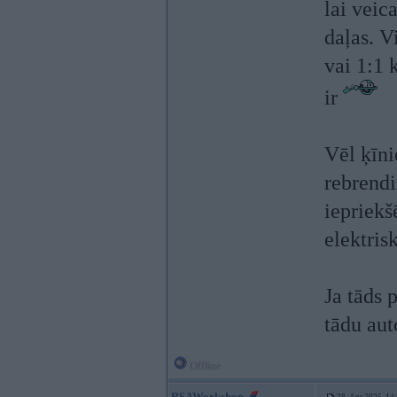
lai veic
daļas. V
vai 1:1 
ir
Vēl ķīni
rebrendi
iepriek
elektris
Ja tāds 
tādu aut
Offline
RSAWorkshop