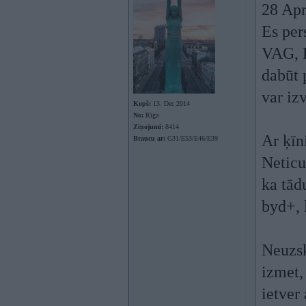
28 Apr
Es per
VAG, 
dabūt 
var izv
Kopš:
13. Dec 2014
No:
Rīga
Ziņojumi:
8414
Ar ķīn
Braucu ar:
G31/E53/E46/E39
Neticu
ka tād
byd+, 
Neuzsk
izmet,
ietver