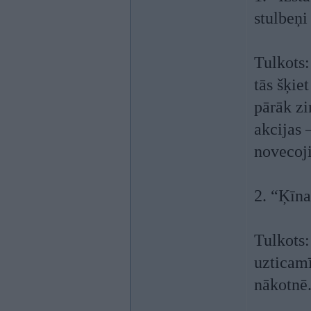
stulbeņi
Tulkots:
tās šķie
pārāk zi
akcijas –
novecoji
2. “Ķīnas
Tulkots:
uzticamī
nākotnē