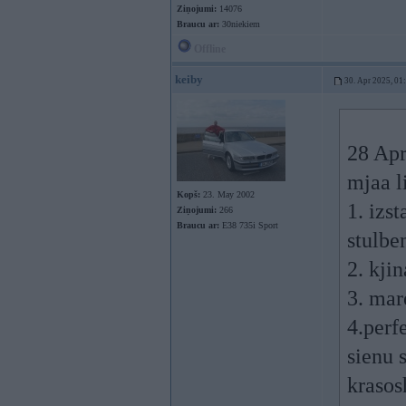
Ziņojumi:
14076
Braucu ar:
30niekiem
Offline
keiby
30. Apr 2025, 01
28 Apr
mjaa l
Kopš:
23. May 2002
1. izs
Ziņojumi:
266
Braucu ar:
E38 735i Sport
stulbe
2. kjin
3. mar
4.perf
sienu 
krasos