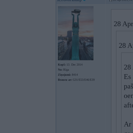
28. Apr 2025, 14
28 Apr
28 A
Kopš:
13. Dec 2014
28
No:
Rīga
Es 
Ziņojumi:
8414
Braucu ar:
G31/E53/E46/E39
pa
oem
aft
Ar 