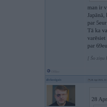
man ir v
Japānā, 
par 5eur
Tā ka va
varēsiet
par 69eu
[ Šo ziņu
Offline
divkosigais
28. Apr 2025, 13
28 Apr