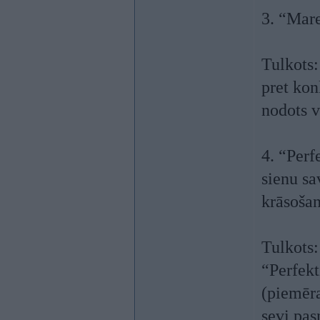
3. “Mare
Tulkots:
pret kon
nodots v
4. “Perf
sienu sa
krāsoša
Tulkots:
“Perfekt
(piemēra
sevi pas