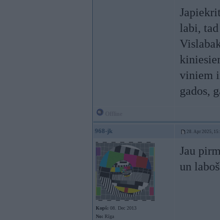
Japiekrit
labi, ta
Vislabak
kiniesie
viniem i
gados, g
Offline
968-jk
28. Apr 2025, 15
Jau pirm
un laboš
Kopš:
08. Dec 2013
No:
Rīga