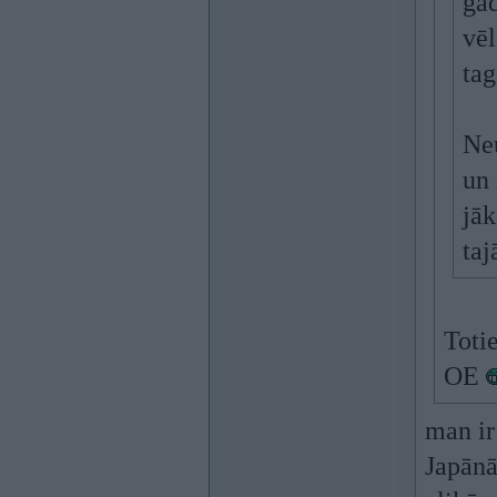
gad
vēl
tag
Neu
un 
jāk
taj
Totie
OE
man ir
Japānā