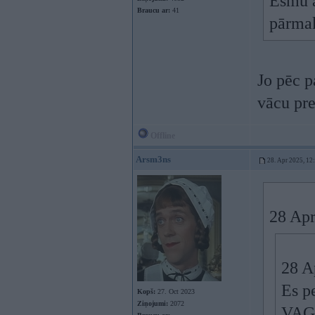
Esmu a
Braucu ar:
41
pārmak
Jo pēc p
vācu pre
Offline
Arsm3ns
28. Apr 2025, 12
28 Apr
28 A
Es p
Kopš:
27. Oct 2023
Ziņojumi:
2072
VAG,