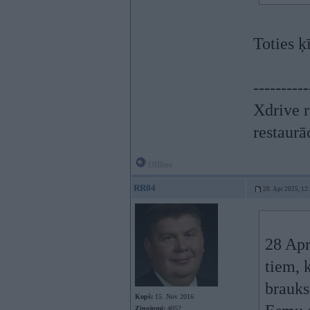
Toties ķ
----------
Xdrive r
restaurā
Offline
RR04
28. Apr 2025, 12
28 Apr
tiem, 
brauks 
Kopš:
15. Nov 2016
Ziņojumi:
4052