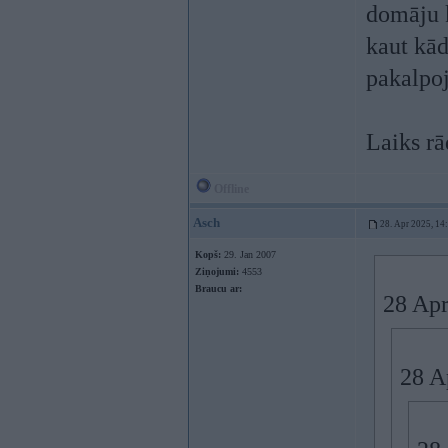
domāju k
kaut kād
pakalpo
Laiks rā
Offline
Asch
28. Apr 2025, 14
Kopš:
29. Jan 2007
Ziņojumi:
4553
Braucu ar:
28 Apr
28 A