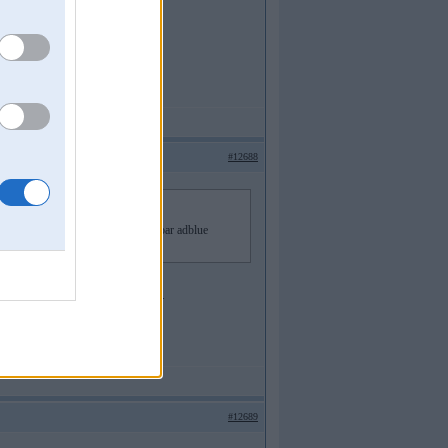
#12688
s un joprojām neviena paziņojuma par adblue
i, ja tur rādās 0, tad ir norakstīts.
#12689