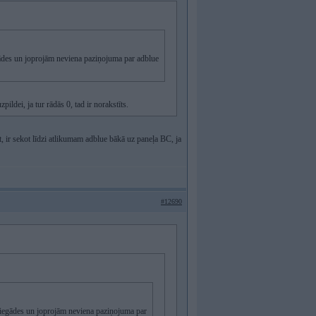
ādes un joprojām neviena paziņojuma par adblue
ldei, ja tur rādās 0, tad ir norakstīts.
t, ir sekot līdzi atlikumam adblue bākā uz paneļa BC, ja
#12690
 iegādes un joprojām neviena paziņojuma par