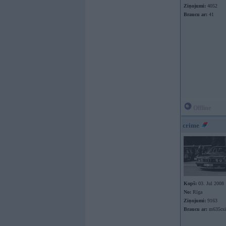
Ziņojumi:
4052
Braucu ar:
41
Offline
crime
Kopš:
03. Jul 2008
No:
Rīga
Ziņojumi:
9163
Braucu ar:
m635csi