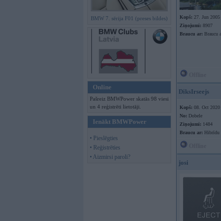
Kopš:
27. Jun 2005
BMW 7. sērija F01 (preses bildes)
Ziņojumi:
8907
Braucu ar:
Braucu a
Offline
Online
DiksIrseejs
Pašreiz BMWPower skatās 98 viesi
un 4 reģistrēti lietotāji.
Kopš:
08. Oct 2020
No:
Dobele
Ienākt BMWPower
Ziņojumi:
1484
Braucu ar:
Hibrīdu
• Pieslēgties
Offline
• Reģistrēties
• Aizmirsi paroli?
josi