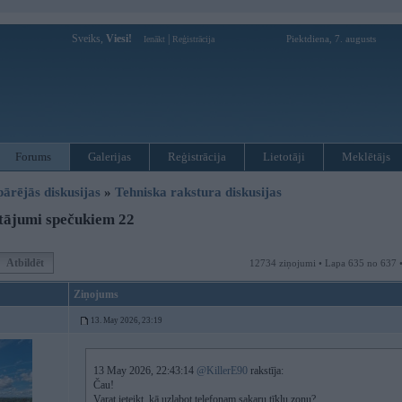
Sveiks,
Viesi!
|
Piektdiena, 7. augusts
Ienākt
Reģistrācija
Forums
Galerijas
Reģistrācija
Lietotāji
Meklētājs
pārējās diskusijas
»
Tehniska rakstura diskusijas
tājumi spečukiem 22
Atbildēt
12734 ziņojumi • Lapa 635 no 637 
Ziņojums
13. May 2026, 23:19
13 May 2026, 22:43:14
@KillerE90
rakstīja:
Čau!
Varat ieteikt, kā uzlabot telefonam sakaru tīklu zonu?