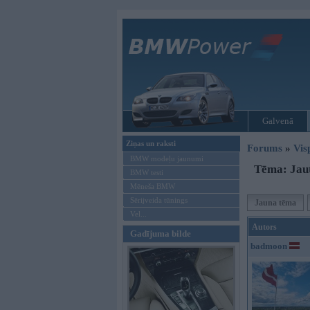
Galvenā
Ziņas un raksti
Forums
»
Vis
BMW modeļu jaunumi
Tēma: Jau
BMW testi
Mēneša BMW
Sērijveida tūnings
Jauna tēma
Vel...
Autors
Gadījuma bilde
badmoon