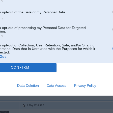
In
o opt-out of the Sale of my Personal Data.
6
In
to opt-out of processing my Personal Data for Targeted
ing.
In
18. May 2026, 18:37
o opt-out of Collection, Use, Retention, Sale, and/or Sharing
ersonal Data that Is Unrelated with the Purposes for which it
lected.
18 May 2026, 18:32:19
@RR04
rakstīja:
Out
Kā zināt vai auto ir atprogrammēts adblue? Nobraukti 10k km no iegāde
uzpildi
CONFIRM
8
Kādam auto ? Bieži rāda paša škidruma atlikumu/līmeni, vai cik km līdz uzpilde
-----------------
Data Deletion
Data Access
Privacy Policy
18. May 2026, 18:51