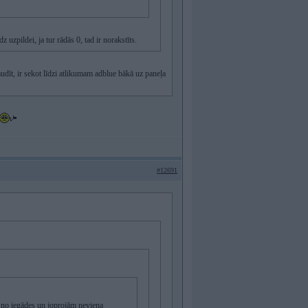
uzpildei, ja tur rādās 0, tad ir norakstīts.
udīt, ir sekot līdzi atlikumam adblue bākā uz paneļa
#12691
 no iegādes un joprojām neviena