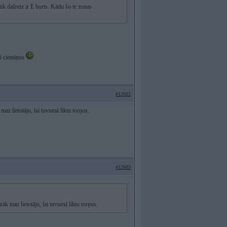
tik dažreiz ir E burts. Kādu šo te zonas
di ciemiņus
#12682
 maz lietotāju, lai tuvumā liktu torņus.
#12683
rāk maz lietotāju, lai tuvumā liktu torņus.