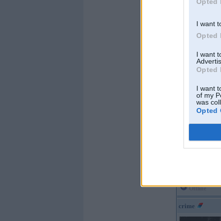
Opted 
I want t
Kopš:
15. Nov 201
Opted 
Ziņojumi:
4052
Braucu ar:
41
I want 
Advertis
Offline
Opted 
Sancix
I want t
of my P
was col
Opted 
Kopš:
03. May 200
Ziņojumi:
7067
Braucu ar:
e36
Offline
crime