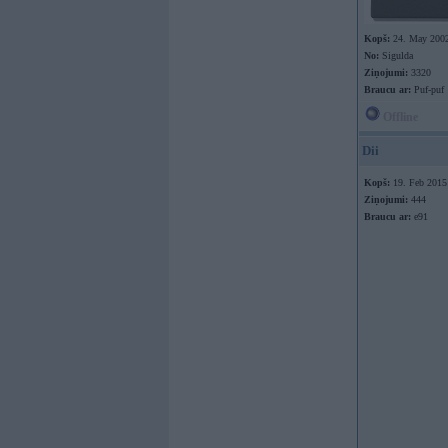
Kopš:
24. May 200
No:
Sigulda
Ziņojumi:
3320
Braucu ar:
Puf-puf
Offline
Dii
Kopš:
19. Feb 2015
Ziņojumi:
444
Braucu ar:
e91