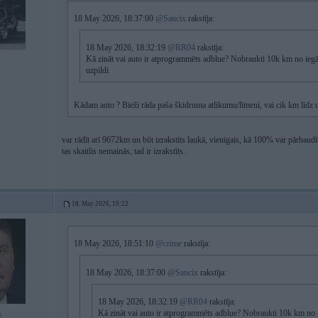
18 May 2026, 18:37:00
@Sancix
rakstīja:
18 May 2026, 18:32:19
@RR04
rakstīja:
Kā zināt vai auto ir atprogrammēts adblue? Nobraukti 10k km no ieg
uzpildi
Kādam auto ? Bieži rāda paša škidruma atlikumu/līmeni, vai cik km līdz uzpi
var rādīt arī 9672km un būt izrakstīts laukā, vienīgais, kā 100% var pārbaudī
tas skaitlis nemainās, tad ir izrakstīts.
18. May 2026, 19:22
18 May 2026, 18:51:10
@crime
rakstīja:
18 May 2026, 18:37:00
@Sancix
rakstīja:
18 May 2026, 18:32:19
@RR04
rakstīja:
Kā zināt vai auto ir atprogrammēts adblue? Nobraukti 10k km no
6