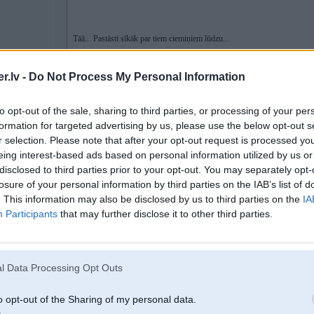
Tāā... Pastāsti sīkāk par tiem ciemiņiem lūdzu...
.lv -
Do Not Process My Personal Information
Meža vidū nebūs tik traki, bet tuvāk apdzīvotām vietām ķīnas brīnumi rada s
cenšas noķert.
to opt-out of the sale, sharing to third parties, or processing of your per
formation for targeted advertising by us, please use the below opt-out s
r selection. Please note that after your opt-out request is processed y
14. May 2026, 17:16
eing interest-based ads based on personal information utilized by us or
disclosed to third parties prior to your opt-out. You may separately opt-
Es daudz pa mežiem braukāju...tāpat, staigāt, sēņojot vai vnk dabā. Ir bijuš
6
vietu...pat nosacīti tuvu Rīgai.
losure of your personal information by third parties on the IAB’s list of
. This information may also be disclosed by us to third parties on the
IA
Participants
that may further disclose it to other third parties.
18. May 2026, 18:32
l Data Processing Opt Outs
Kā zināt vai auto ir atprogrammēts adblue? Nobraukti 10k km no iegādes un
o opt-out of the Sharing of my personal data.