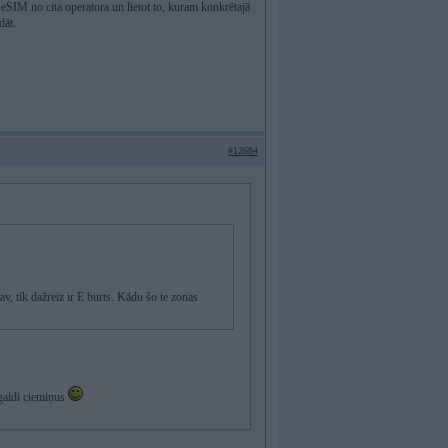
eSIM no cita operatora un lietot to, kuram konkrētajā
dāt.
#12684
av, tik dažreiz ir E burts. Kādu šo te zonas
 gaidi ciemiņus