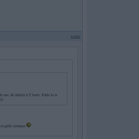
#12685
ār nav, tik dažreiz ir E burts. Kādu šo te
12V
vai gaidi ciemiņus