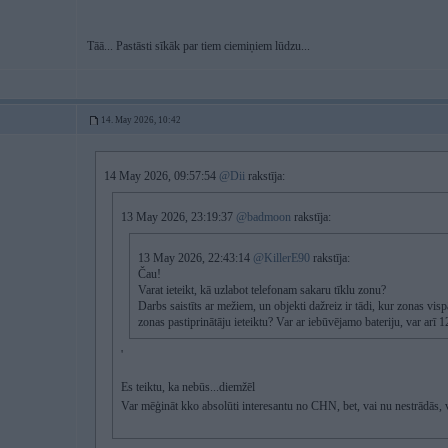
Tāā... Pastāsti sīkāk par tiem ciemiņiem lūdzu...
14. May 2026, 10:42
14 May 2026, 09:57:54
@Dii
rakstīja:
13 May 2026, 23:19:37
@badmoon
rakstīja:
13 May 2026, 22:43:14
@KillerE90
rakstīja:
Čau!
Varat ieteikt, kā uzlabot telefonam sakaru tīklu zonu?
Darbs saistīts ar mežiem, un objekti dažreiz ir tādi, kur zonas visp
zonas pastiprinātāju ieteiktu? Var ar iebūvējamo bateriju, var arī 
'
Es teiktu, ka nebūs...diemžēl
Var mēģināt kko absolūti interesantu no CHN, bet, vai nu nestrādās, 