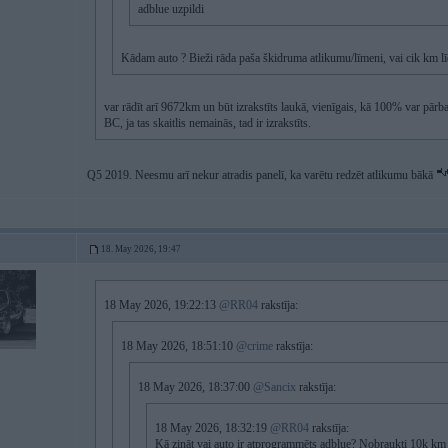
adblue uzpildi
Kādam auto ? Bieži rāda paša škidruma atlikumu/līmeni, vai cik km līdz 
var rādīt arī 9672km un būt izrakstīts laukā, vienīgais, kā 100% var pārba
BC, ja tas skaitlis nemainās, tad ir izrakstīts.
Q5 2019. Neesmu arī nekur atradis panelī, ka varētu redzēt atlikumu bākā
18. May 2026, 19:47
18 May 2026, 19:22:13
@RR04
rakstīja:
18 May 2026, 18:51:10
@crime
rakstīja:
18 May 2026, 18:37:00
@Sancix
rakstīja:
18 May 2026, 18:32:19
@RR04
rakstīja:
Kā zināt vai auto ir atprogrammēts adblue? Nobraukti 10k km