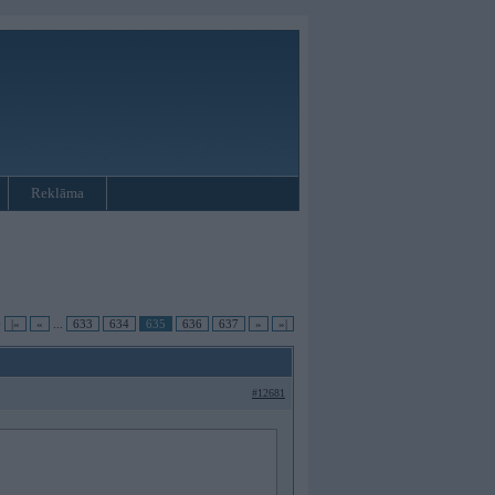
Reklāma
•
|«
«
...
633
634
635
636
637
»
»|
#12681