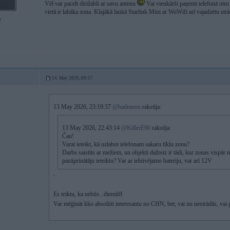
Vēl var pacelt dirižabli ar savu antenu
Vai vienkārši paņemt telefonā otru 
vietā ir labāka zona. Klajākā laukā Starlink Mini ar WoWifi arī vajadzētu strā
2
14. May 2026, 09:57
13 May 2026, 23:19:37
@badmoon
rakstīja:
13 May 2026, 22:43:14
@KillerE90
rakstīja:
Čau!
Varat ieteikt, kā uzlabot telefonam sakaru tīklu zonu?
Darbs saistīts ar mežiem, un objekti dažreiz ir tādi, kur zonas vispār n
pastiprinātāju ieteiktu? Var ar iebūvējamo bateriju, var arī 12V
'
Es teiktu, ka nebūs...diemžēl
Var mēģināt kko absolūti interesantu no CHN, bet, vai nu nestrādās, vai