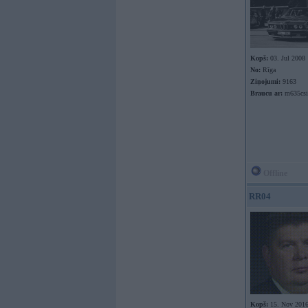
Kopš:
03. Jul 2008
No:
Rīga
Ziņojumi:
9163
Braucu ar:
m635csi
Offline
RR04
Kopš:
15. Nov 201