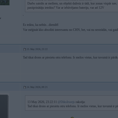
Darbs saistīts ar mežiem, un objekti dažreiz ir tādi, kur zonas vispār nav, 
pastiprinātāju ieteiktu? Var ar iebūvējamo bateriju, var arī 12V
'
r
Es teiktu, ka nebūs...diemžēl
Var mēģināt kko absolūti interesantu no CHN, bet, vai nu nestrādās, vai gai
13. May 2026, 23:22
Tad tikai drons ar piesietu otru telefonu. Ir mežos vietas, kur tuvumā ir pārāk
14. May 2026, 09:21
13 May 2026, 23:22:11
@DiksIrseejs
rakstīja:
Tad tikai drons ar piesietu otru telefonu. Ir mežos vietas, kur tuvumā ir pā