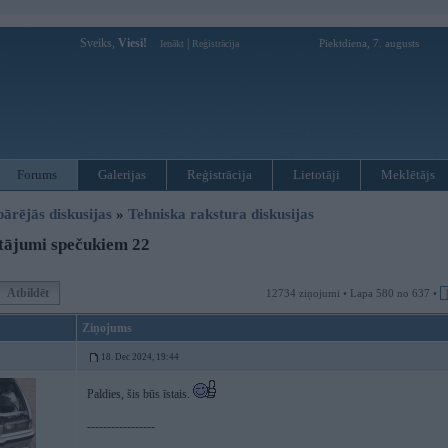
Sveiks,
Viesi!
|
Piektdiena, 7. augusts
Ienākt
Reģistrācija
Forums
Galerijas
Reģistrācija
Lietotāji
Meklētājs
pārējās diskusijas
»
Tehniska rakstura diskusijas
tājumi spečukiem 22
Atbildēt
12734 ziņojumi • Lapa 580 no 637 •
Ziņojums
18. Dec 2024, 19:44
Paldies, šis būs īstais.
-----------------