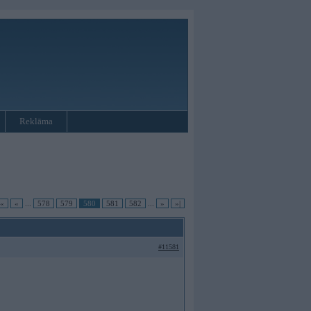
Reklāma
|«
«
...
578
579
580
581
582
...
»
»|
#11581