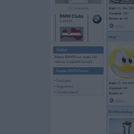
F13 kabriolets
Kopš:
03. May 200
Ziņojumi:
7067
Braucu ar:
e36
Offline
snap
Online
Pašreiz BMWPower skatās 142
viesi un 5 reģistrēti lietotāji.
Ienākt BMWPower
• Pieslēgties
Kopš:
02. Feb 2009
• Reģistrēties
Ziņojumi:
550
• Aizmirsi paroli?
Braucu ar:
Offline
RSAWorkshop