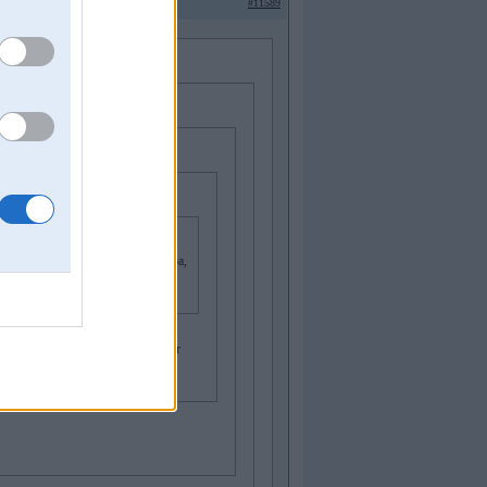
#11589
uma, brīdī kad atkal parādās elektrība,
trumentiem, ja pievieno tīklam
 ieslēgts.
maza jauda), attiecīgi to sašēmojot ar
prieguma pazuššans atkrīt un ar