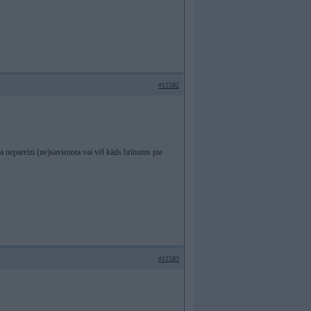
#11582
ba nepareizi (ne)savienota vai vēl kāds brīnums pie
#11583