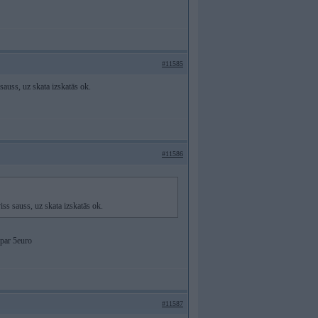
#11585
 sauss, uz skata izskatās ok.
#11586
iss sauss, uz skata izskatās ok.
 par 5euro
#11587