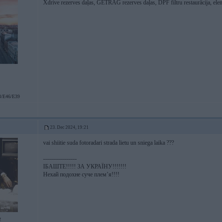
Xdrive rezerves daļas, GETRAG rezerves daļas, DPF filtru restaurācija, ele
/E46/E39
23. Dec 2024, 19:21
vai shiitie suda fotoradari strada lietu un sniega laika ???
-----------------
ІБАШТЕ!!!!! ЗА УКРАЇНУ!!!!!!!
Нехай подохне суче плем’я!!!!
2