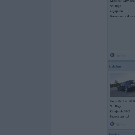
Kopš:
09. May 201
No:
Rīga
Ziņojumi:
3131
Braucu ar:
e34 un e
Offline
Edzhus
Kopš:
04. Dec 2008
No:
Rīga
Ziņojumi:
3842
Braucu ar:
4x5
Offline
kurlis