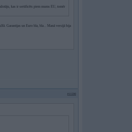
ražotāju, kas ir sertificēts piem mums EU, tomēr
fā. Garantijas un Euro bla, bla... Manā versijā bija
#11590