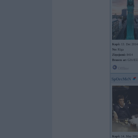
Kopš:
13. Dec 2014
No:
Rīga
Ziņojumi:
8414
Braucu ar:
G31/E53
Offline
SpOrcMeN
Kopš:
14. May 200