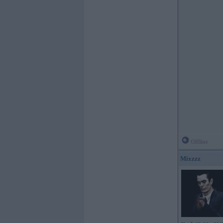
Offline
Mixzzz