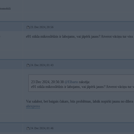
tomobili
23. Dec 2024, 20:56
e91 stikla mikroslēdzis ir labojams, vai jāpērk jauns? Atverot vāciņu tur viss
3
24. Dec 2024, 01:43
23 Dec 2024, 20:56:38
@Elbarto
rakstīja:
e91 stikla mikroslēdzis ir labojams, vai jāpērk jauns? Atverot vāciņu tur v
Var salabot, bet baigais čakars, būs problēmas, labāk nopirkt jaunu no dīlera
aliexpress
24. Dec 2024, 01:46