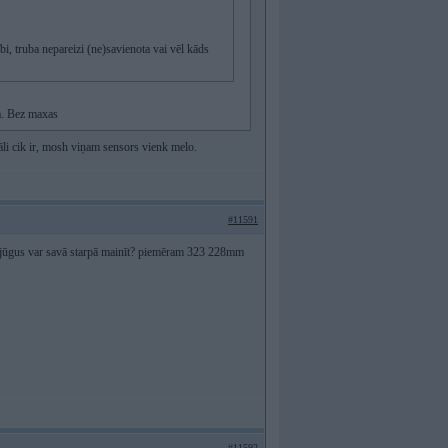
bi, truba nepareizi (ne)savienota vai vēl kāds
ra. Bez maxas
reāli cik ir, mosh viņam sensors vienk melo.
#11591
ajūgus var savā starpā mainīt? piemēram 323 228mm
#11592