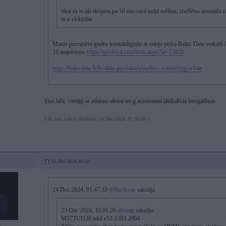
tikai es to ali ekspres pa 10 eur savā mājā neliktu, izvēlētos normālu 
tā ir elektrība
Manis pieminēto gudro kontaktligzdu ar releju pirku Baltic Data veikalā Al
16 ampēriem-
https://gembird.com/item.aspx?id=12839
https://balticdata.lv/lv/tikla-produkti/smartho...r-metering-white
Viss labi, vienīgi ar adatiņu alexai un g asistentam jāizbaksta bungādiņas
[ Šo ziņu laboja Rockstar, 24 Dec 2024, 01:50:45 ]
24. Dec 2024, 01:52
24 Dec 2024, 01:47:33
@Rockstar
rakstīja:
23 Dec 2024, 10:01:26
@snap
rakstīja:
M57TUD30 iekš e53 3.0D 2004