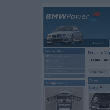
Galvenā
Ziņas un raksti
Forums
»
Vis
BMW modeļu jaunumi
Tēma: Jau
BMW testi
Mēneša BMW
Sērijveida tūnings
Jauna tēma
Vel...
Autors
Gadījuma bilde
Sancix