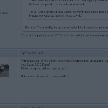
Tikko nomainīju abus termostatus (lielo uz OEM), atgaisoju sistēmu.
3
Motora t pakāpjas drusku virs zilā, uz vidu neiet.
Vai vēl kautkā specifiski kkas jāgaiso, vai varbūt kāds dačiks rāda šķī
91 kuuc
brīnums pie vainas,ka motora t nestāv pa vidu?
Kur tu esi? Varu pieslēgt kompi un paskatīties kāda ir patiesā temperatū
Tikpat labi lai paskatās ar test 07. Te lai drīzāk pamērā ar infra termometru 
27. Dec 2024, 14:59
Varbūt kads zin - E46 c cilindru motoriem ar 5 pārnesmumu ātrumkārbu - s
vieta likt no 330 240mm?
Kārba cik saprotu atšķiras - getrag un zf.
Bet spararati cik saprotu visiem vineādi.!?