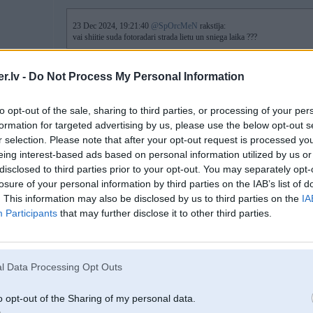
23 Dec 2024, 19:21:40
@SpOrcMeN
rakstīja:
vai shiitie suda fotoradari strada lietu un sniega laika ???
Darbojas, es saņēmu stipra lietus laikā.. numurs knapi saskatāms - mākslīgais 
.lv -
Do Not Process My Personal Information
to opt-out of the sale, sharing to third parties, or processing of your per
formation for targeted advertising by us, please use the below opt-out s
24. Dec 2024, 01:47
r selection. Please note that after your opt-out request is processed y
eing interest-based ads based on personal information utilized by us or
23 Dec 2024, 10:01:26
@snap
rakstīja:
disclosed to third parties prior to your opt-out. You may separately opt-
M57TUD30 iekš e53 3.0D 2004
losure of your personal information by third parties on the IAB’s list of
Tikko nomainīju abus termostatus (lielo uz OEM), atgaisoju sistēmu.
Motora t pakāpjas drusku virs zilā, uz vidu neiet.
. This information may also be disclosed by us to third parties on the
IA
Participants
that may further disclose it to other third parties.
Vai vēl kautkā specifiski kkas jāgaiso, vai varbūt kāds dačiks rāda šķībi,
pie vainas,ka motora t nestāv pa vidu?
Kur tu esi? Varu pieslēgt kompi un paskatīties kāda ir patiesā temperatūra. 
l Data Processing Opt Outs
o opt-out of the Sharing of my personal data.